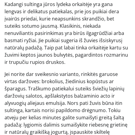
Kadangi sultinga jūros lydeka orkaitėje yra gana
lengvas ir delikatus patiekalas, prie jos puikiai dera
įvairūs priedai, kurie neapsunkins skrandžio, bet
suteiks sotumo jausmą. Klasikinis, niekada
nenuviliantis pasirinkimas yra birūs ilgagrūdžiai arba
basmati ryžiai. Jie puikiai sugeria iš žuvies išsiskyrusį
natūralų padažą. Taip pat labai tinka orkaitėje kartu su
žuvimi keptos jaunos bulvytės, pagardintos rozmarinu
ir trupučiu rupios druskos.
Jei norite dar sveikesnio varianto, rinkitės garuose
virtas daržoves: brokolius, žiedinius kopūstus ar
šparagus. Traškumo patiekalui suteiks šviežių lapinių
daržovių salotos, apšlakstytos balzaminio acto ir
alyvuogių aliejaus emulsija. Nors pati žuvis būna itin
sultinga, kartais norisi papildomo drėgnumo. Tokiu
atveju per kelias minutes galite sumaišyti greitą šaltą
padažą: lygiomis dalimis sumaišykite riebesnę grietinę
ir natūralų graikišką jogurtą, įspauskite skiltelę