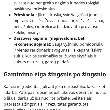
sviestą nuo per greito degimo ir padės tolygiai
paskirstyti prieskonius.
Prieskoniai:
Jūros druska, šviežiai grūsti juodieji
pipirai ir žolelės. Žuviai tobulai tinka švieži krapai,
petražolės, čiobreliai arba džiovintų provanso
žolelių mišinys.
Daržovės kepimui (neprivaloma, bet
rekomenduojama):
Sauja vyšninių pomidoriukų
ir vienas raudonasis svogūnas. Jie kepant išskirs
sultis, kurios susimaišys su žuvies skysčiais ir
sukurs natūralų, gardų padažą.
Gaminimo eiga žingsnis po žingsnio
Kai visi ingredientai guli ant jūsų darbastalio, laikas kibti
į darbą. Pats pasiruošimas užtruks vos dešimt minučių,
o likusį darbą už jus nudirbs orkaitė. Sekite šiais
paprastais žingsniais, ir rezultatas garantuotai