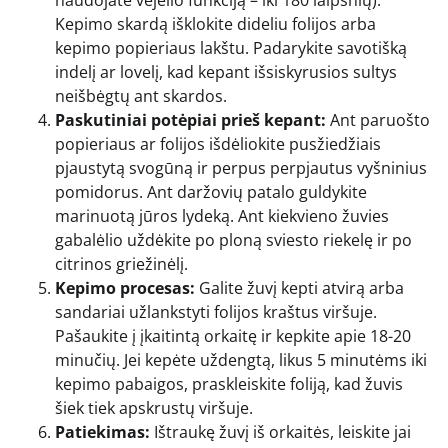
naudojate vėjelio funkciją – iki 180 laipsnių).
Kepimo skardą išklokite dideliu folijos arba
kepimo popieriaus lakštu. Padarykite savotišką
indelį ar lovelį, kad kepant išsiskyrusios sultys
neišbėgtų ant skardos.
Paskutiniai potėpiai prieš kepant:
Ant paruošto
popieriaus ar folijos išdėliokite pusžiedžiais
pjaustytą svogūną ir perpus perpjautus vyšninius
pomidorus. Ant daržovių patalo guldykite
marinuotą jūros lydeką. Ant kiekvieno žuvies
gabalėlio uždėkite po ploną sviesto riekelę ir po
citrinos griežinėlį.
Kepimo procesas:
Galite žuvį kepti atvirą arba
sandariai užlankstyti folijos kraštus viršuje.
Pašaukite į įkaitintą orkaitę ir kepkite apie 18-20
minučių. Jei kepėte uždengtą, likus 5 minutėms iki
kepimo pabaigos, praskleiskite foliją, kad žuvis
šiek tiek apskrustų viršuje.
Patiekimas:
Ištraukę žuvį iš orkaitės, leiskite jai