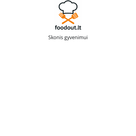
Skip
to
content
Skonis gyvenimui