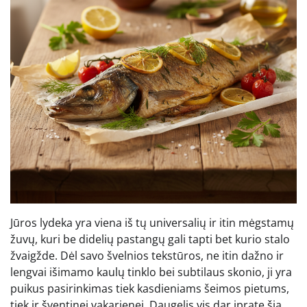
Jūros lydeka yra viena iš tų universalių ir itin mėgstamų
žuvų, kuri be didelių pastangų gali tapti bet kurio stalo
žvaigžde. Dėl savo švelnios tekstūros, ne itin dažno ir
lengvai išimamo kaulų tinklo bei subtilaus skonio, ji yra
puikus pasirinkimas tiek kasdieniams šeimos pietums,
tiek ir šventinei vakarienei. Daugelis vis dar įpratę šią