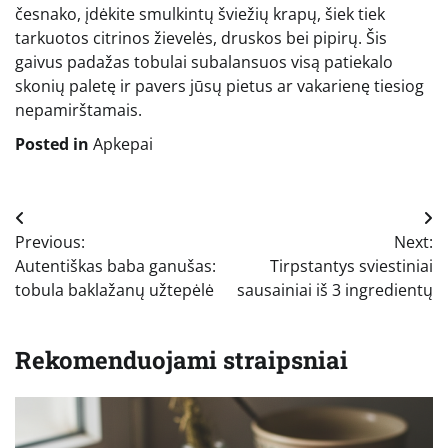
česnako, įdėkite smulkintų šviežių krapų, šiek tiek
tarkuotos citrinos žievelės, druskos bei pipirų. Šis
gaivus padažas tobulai subalansuos visą patiekalo
skonių paletę ir pavers jūsų pietus ar vakarienę tiesiog
nepamirštamais.
Posted in
Apkepai
Navigacija
Previous:
Next:
tarp
Autentiškas baba ganušas:
Tirpstantys sviestiniai
įrašų
tobula baklažanų užtepėlė
sausainiai iš 3 ingredientų
Rekomenduojami straipsniai