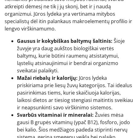
atkreipti dėmesį ne tik į jų skonį, bet ir į naudą
organizmui. Jūros lydeka yra vertinama mitybos
specialistų dėl itin palankaus makroelementų profilio ir
lengvo virškinamumo.
Gausus ir kokybiškas baltymų šaltinis:
Šioje
žuvyje yra daug aukštos biologiškai vertės
baltymų, kurie būtini raumenų atsistatymui,
ląstelių atsinaujinimui ir bendrai organizmo
sveikatai palaikyti.
Mažai riebalų ir kalorijų:
Jūros lydeka
priskiriama prie liesų žuvų kategorijos. Tai idealus
pasirinkimas tiems, kurie skaičiuoja kalorijas,
laikosi dietos ar tiesiog stengiasi maitintis sveikiau
ir neapsunkinti savo virškinimo sistemos.
Svarbūs vitaminai ir mineralai:
Žuvies mėsa
gausi B grupės vitaminų (ypač B12), fosforo, jodo
bei kalio. Šios medžiagos padeda stiprinti nervų
sistemą, gerina smegenų veiklą bei palaiko