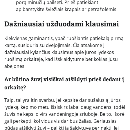
porą minučių pailsėti. Prieš patiekiant
apibarstykite šviežiais krapais ar petražolėmis.
Dažniausiai užduodami klausimai
Kiekvienas gaminantis, ypač ruošiantis patiekalą pirmą
kartą, susiduria su dvejojimais. Čia atsakome į
dažniausiai kylančius klausimus apie jūros lydekos
ruošimą orkaitėje, kad išsklaidytume bet kokias jūsų
abejones.
Ar būtina žuvį visiškai atšildyti prieš dedant į
orkaitę?
Taip, tai yra itin svarbu. Jei kepsite dar sušalusią jūros
lydeką, kepimo metu išsiskirs labai daug vandens, todėl
žuvis ne keps, o virs vandeningoje sriuboje. Be to, išorė
gali perkepti, kol vidus vis dar bus žalias. Geriausias
būdas atšildyti žuvį – palikti ją šaldytuve per naktį. Jei