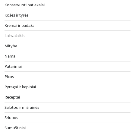
Konservuoti patiekalai
Košės ir tyrės
Kremai ir padažai
Laisvalaikis
Mityba
Namai
Patarimai
Picos
Pyragai ir kepiniai
Receptai
Salotos ir mišrainės
Sriubos
Sumuštiniai