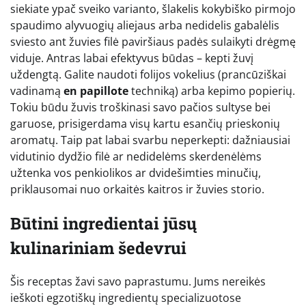
siekiate ypač sveiko varianto, šlakelis kokybiško pirmojo
spaudimo alyvuogių aliejaus arba nedidelis gabalėlis
sviesto ant žuvies filė paviršiaus padės sulaikyti drėgmę
viduje. Antras labai efektyvus būdas – kepti žuvį
uždengtą. Galite naudoti folijos vokelius (prancūziškai
vadinamą
en papillote
techniką) arba kepimo popierių.
Tokiu būdu žuvis troškinasi savo pačios sultyse bei
garuose, prisigerdama visų kartu esančių prieskonių
aromatų. Taip pat labai svarbu neperkepti: dažniausiai
vidutinio dydžio filė ar nedidelėms skerdenėlėms
užtenka vos penkiolikos ar dvidešimties minučių,
priklausomai nuo orkaitės kaitros ir žuvies storio.
Būtini ingredientai jūsų
kulinariniam šedevrui
Šis receptas žavi savo paprastumu. Jums nereikės
ieškoti egzotiškų ingredientų specializuotose