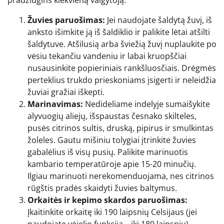
pradžiugins kiekvieną valgytoją.
Žuvies paruošimas:
Jei naudojate šaldytą žuvį, iš
anksto išimkite ją iš šaldiklio ir palikite lėtai atšilti
šaldytuve. Atšilusią arba šviežią žuvį nuplaukite po
vėsiu tekančiu vandeniu ir labai kruopščiai
nusausinkite popieriniais rankšluosčiais. Drėgmės
perteklius trukdo prieskoniams įsigerti ir neleidžia
žuviai gražiai iškepti.
Marinavimas:
Nedideliame indelyje sumaišykite
alyvuogių aliejų, išspaustas česnako skilteles,
pusės citrinos sultis, druską, pipirus ir smulkintas
žoleles. Gautu mišiniu tolygiai įtrinkite žuvies
gabalėlius iš visų pusių. Palikite marinuotis
kambario temperatūroje apie 15-20 minučių.
Ilgiau marinuoti nerekomenduojama, nes citrinos
rūgštis pradės skaidyti žuvies baltymus.
Orkaitės ir kepimo skardos paruošimas:
Įkaitinkite orkaitę iki 190 laipsnių Celsijaus (jei