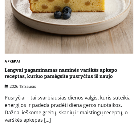
APKEPAI
Lengvai pagaminamas naminės varškės apkepo
receptas, kuriuo pamėgsite pusryčius iš naujo
2026 18 Sausio
Pusryčiai – tai svarbiausias dienos valgis, kuris suteikia
energijos ir padeda pradėti dieną geros nuotaikos.
Dažnai ieškome greitų, skanių ir maistingų receptų, o
varškės apkepas […]