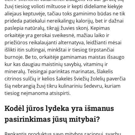
žuvį tiesiog volioti miltuose ir kepti dideliame kiekyje
aliejaus keptuvėje, tačiau toks gaminimo būdas ne tik
prideda patiekalui nereikalingų kalorijų, bet ir dažnai
paslepia natūralų, tikrąjį žuvies skonį. Kepimas
orkaitėje yra gerokai sveikesnė, mažiau laiko ir
priežiūros reikalaujanti alternatyva, leidžianti mėsai
išlikti itin sultingai, minkštai ir tiesiog tirpstančiai
burnoje. Be to, orkaitėje gaminamas maistas išsaugo
kur kas daugiau maistinių savybių, vitaminų ir
mineralų. Teisingai parinktas marinatas, šlakelis
citrinos sulčių ir kelios šakelės šviežių žolelių paverčia
šią nebrangią žuvį tikru kulinariniu šedevru, kuriam
tiesiog neįmanoma atsispirti.
Kodėl jūros lydeka yra išmanus
pasirinkimas jūsų mitybai?
Renkantis produktus savo mitybos racionui, svarbu