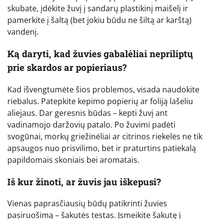
skubate, įdėkite žuvį į sandarų plastikinį maišelį ir
pamerkite į šaltą (bet jokiu būdu ne šiltą ar karštą)
vandenį.
Ką daryti, kad žuvies gabalėliai nepriliptų
prie skardos ar popieriaus?
Kad išvengtumėte šios problemos, visada naudokite
riebalus. Patepkite kepimo popierių ar foliją lašeliu
aliejaus. Dar geresnis būdas – kepti žuvį ant
vadinamojo daržovių patalo. Po žuvimi padėti
svogūnai, morkų griežinėliai ar citrinos riekelės ne tik
apsaugos nuo prisvilimo, bet ir praturtins patiekalą
papildomais skoniais bei aromatais.
Iš kur žinoti, ar žuvis jau iškepusi?
Vienas paprasčiausių būdų patikrinti žuvies
pasiruošimą – šakutės testas. Įsmeikite šakutę į