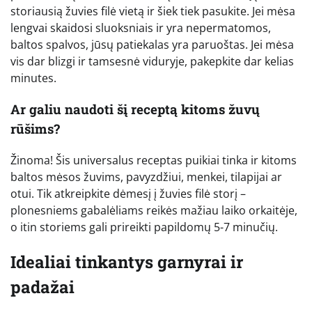
storiausią žuvies filė vietą ir šiek tiek pasukite. Jei mėsa
lengvai skaidosi sluoksniais ir yra nepermatomos,
baltos spalvos, jūsų patiekalas yra paruoštas. Jei mėsa
vis dar blizgi ir tamsesnė viduryje, pakepkite dar kelias
minutes.
Ar galiu naudoti šį receptą kitoms žuvų
rūšims?
Žinoma! Šis universalus receptas puikiai tinka ir kitoms
baltos mėsos žuvims, pavyzdžiui, menkei, tilapijai ar
otui. Tik atkreipkite dėmesį į žuvies filė storį –
plonesniems gabalėliams reikės mažiau laiko orkaitėje,
o itin storiems gali prireikti papildomų 5-7 minučių.
Idealiai tinkantys garnyrai ir
padažai