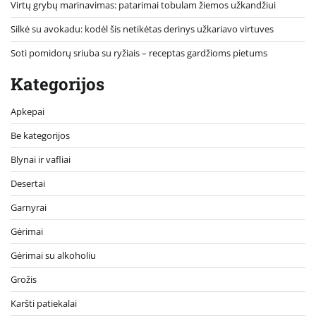
Virtų grybų marinavimas: patarimai tobulam žiemos užkandžiui
Silkė su avokadu: kodėl šis netikėtas derinys užkariavo virtuves
Soti pomidorų sriuba su ryžiais – receptas gardžioms pietums
Kategorijos
Apkepai
Be kategorijos
Blynai ir vafliai
Desertai
Garnyrai
Gėrimai
Gėrimai su alkoholiu
Grožis
Karšti patiekalai