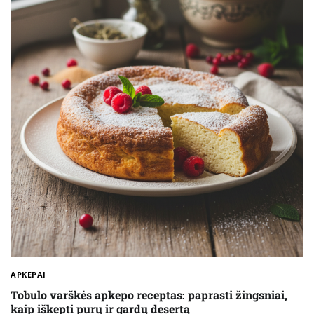
APKEPAI
Tobulo varškės apkepo receptas: paprasti žingsniai,
kaip iškepti purų ir gardų desertą