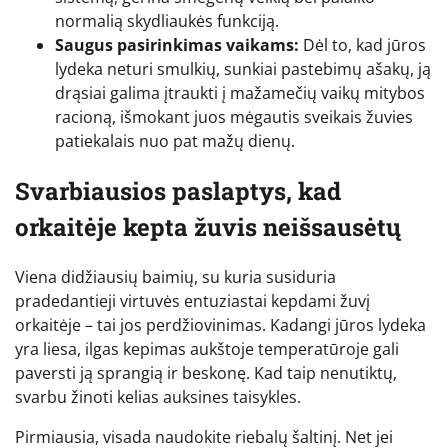
normalią skydliaukės funkciją.
Saugus pasirinkimas vaikams:
Dėl to, kad jūros
lydeka neturi smulkių, sunkiai pastebimų ašakų, ją
drąsiai galima įtraukti į mažamečių vaikų mitybos
racioną, išmokant juos mėgautis sveikais žuvies
patiekalais nuo pat mažų dienų.
Svarbiausios paslaptys, kad
orkaitėje kepta žuvis neišsausėtų
Viena didžiausių baimių, su kuria susiduria
pradedantieji virtuvės entuziastai kepdami žuvį
orkaitėje – tai jos perdžiovinimas. Kadangi jūros lydeka
yra liesa, ilgas kepimas aukštoje temperatūroje gali
paversti ją sprangią ir beskonę. Kad taip nenutiktų,
svarbu žinoti kelias auksines taisykles.
Pirmiausia, visada naudokite riebalų šaltinį. Net jei