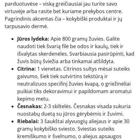
parduotuvėse – viską greičiausiai jau turite savo
virtuvėje arba rasite bet kuriame prekybos centre.
Pagrindinis akcentas čia – kokybiški produktai ir jų
tarpusavio dermė.
Jūros lydeka:
Apie 800 gramų žuvies. Galite
naudoti tiek švarią filė be odos ir kaulų, tiek ir
išvalytas skerdenėles. Svarbiausia pasirūpinti, kad
žuvis būtų šviežia arba tinkamai atšildyta.
Citrina:
1 vienetas. Citrinos sultys mėsai suteiks
gaivumo, šiek tiek sutvirtins tekstūrą ir
neutralizuos specifinį žuvies kvapą, o griežinėliai
puikiai tiks dekoravimui ir papildomam aromatui
kepimo metu.
Česnakas:
2-3 skiltelės. Česnakas visada sukuria
nuostabų duetą su jūros gėrybėmis ir žuvimi.
Riebalai:
3 šaukštai alyvuogių aliejaus ir apie 30
gramų kokybiško sviesto. Sviestas suteiks
kremiškumo ir švelnumo, o aliejus apsaugos