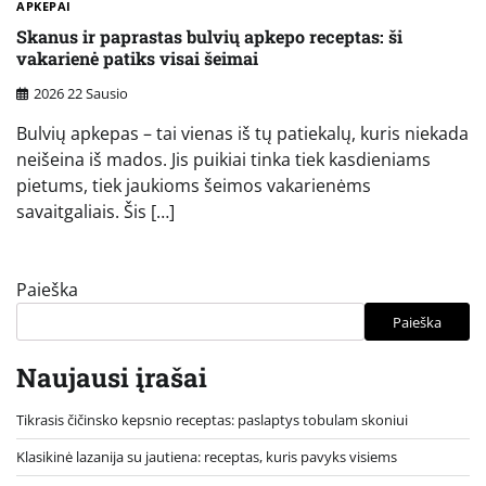
APKEPAI
Skanus ir paprastas bulvių apkepo receptas: ši
vakarienė patiks visai šeimai
2026 22 Sausio
Bulvių apkepas – tai vienas iš tų patiekalų, kuris niekada
neišeina iš mados. Jis puikiai tinka tiek kasdieniams
pietums, tiek jaukioms šeimos vakarienėms
savaitgaliais. Šis […]
Paieška
Paieška
Naujausi įrašai
Tikrasis čičinsko kepsnio receptas: paslaptys tobulam skoniui
Klasikinė lazanija su jautiena: receptas, kuris pavyks visiems