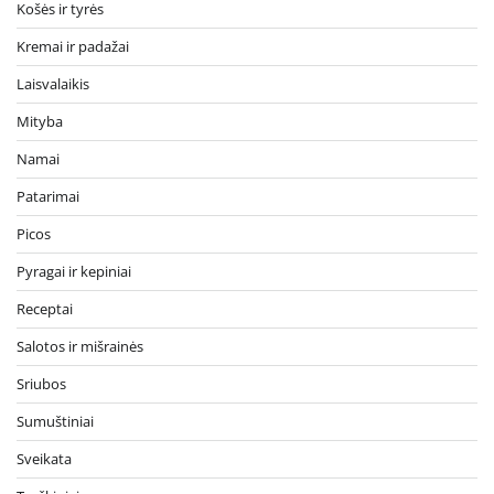
Košės ir tyrės
Kremai ir padažai
Laisvalaikis
Mityba
Namai
Patarimai
Picos
Pyragai ir kepiniai
Receptai
Salotos ir mišrainės
Sriubos
Sumuštiniai
Sveikata