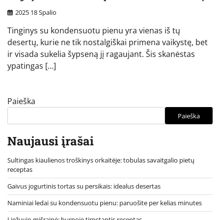
2025 18 Spalio
Tinginys su kondensuotu pienu yra vienas iš tų
desertų, kurie ne tik nostalgiškai primena vaikystę, bet
ir visada sukelia šypseną jį ragaujant. Šis skanėstas
ypatingas […]
Paieška
Paieška
Naujausi įrašai
Sultingas kiaulienos troškinys orkaitėje: tobulas savaitgalio pietų
receptas
Gaivus jogurtinis tortas su persikais: idealus desertas
Naminiai ledai su kondensuotu pienu: paruošite per kelias minutes
Liežuvio mišrainė: burnoje tirpstantis receptas