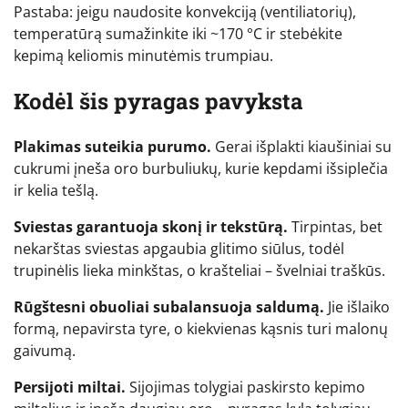
Pastaba: jeigu naudosite konvekciją (ventiliatorių),
temperatūrą sumažinkite iki ~170 °C ir stebėkite
kepimą keliomis minutėmis trumpiau.
Kodėl šis pyragas pavyksta
Plakimas suteikia purumo.
Gerai išplakti kiaušiniai su
cukrumi įneša oro burbuliukų, kurie kepdami išsiplečia
ir kelia tešlą.
Sviestas garantuoja skonį ir tekstūrą.
Tirpintas, bet
nekarštas sviestas apgaubia glitimo siūlus, todėl
trupinėlis lieka minkštas, o krašteliai – švelniai traškūs.
Rūgštesni obuoliai subalansuoja saldumą.
Jie išlaiko
formą, nepavirsta tyre, o kiekvienas kąsnis turi malonų
gaivumą.
Persijoti miltai.
Sijojimas tolygiai paskirsto kepimo