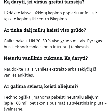
Ką daryti, jei viršus greitai tamsėja?
Uždėkite laisvai užklotą kepimo popierių ar foliją ir
tęskite kepimą iki centro iškepimo.
Ar tinka dalį miltų keisti viso grūdo?
Galite pakeisti iki 20–30 % viso grūdo miltais. Pyragas
bus kiek sodresnio skonio ir truputį tankesnis.
Neturiu vanilinio cukraus. Ką daryti?
Naudokite 1 a. š. vanilės ekstrakto arba sėklyčių iš
vanilės ankšties.
Ar galima sviestą keisti aliejumi?
Technologiškai įmanoma pakeisti neutraliu aliejumi
(apie 160 ml), bet skonis bus mažiau sviestinis ir pluta –
švelnesnė.