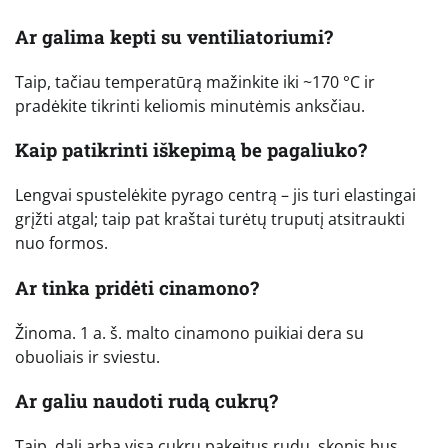
Ar galima kepti su ventiliatoriumi?
Taip, tačiau temperatūrą mažinkite iki ~170 °C ir
pradėkite tikrinti keliomis minutėmis anksčiau.
Kaip patikrinti iškepimą be pagaliuko?
Lengvai spustelėkite pyrago centrą – jis turi elastingai
grįžti atgal; taip pat kraštai turėtų truputį atsitraukti
nuo formos.
Ar tinka pridėti cinamono?
Žinoma. 1 a. š. malto cinamono puikiai dera su
obuoliais ir sviestu.
Ar galiu naudoti rudą cukrų?
Taip, dalį arba visą cukrų pakeitus rudu, skonis bus