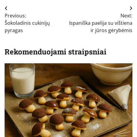
Navigacija
Previous:
Next:
tarp
Šokoladinis cukinijų
Ispaniška paelija su vištiena
įrašų
pyragas
ir jūros gėrybėmis
Rekomenduojami straipsniai