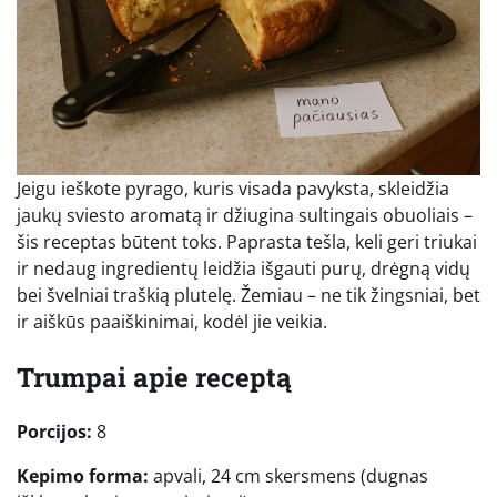
Jeigu ieškote pyrago, kuris visada pavyksta, skleidžia
jaukų sviesto aromatą ir džiugina sultingais obuoliais –
šis receptas būtent toks. Paprasta tešla, keli geri triukai
ir nedaug ingredientų leidžia išgauti purų, drėgną vidų
bei švelniai traškią plutelę. Žemiau – ne tik žingsniai, bet
ir aiškūs paaiškinimai, kodėl jie veikia.
Trumpai apie receptą
Porcijos:
8
Kepimo forma:
apvali, 24 cm skersmens (dugnas