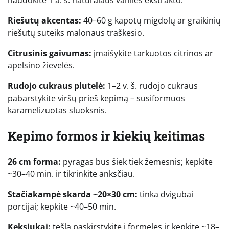
naudokite 1 a. š. natūralaus vanilės ekstrakto.
Riešutų akcentas:
40–60 g kapotų migdolų ar graikinių
riešutų suteiks malonaus traškesio.
Citrusinis gaivumas:
įmaišykite tarkuotos citrinos ar
apelsino žievelės.
Rudojo cukraus plutelė:
1–2 v. š. rudojo cukraus
pabarstykite viršų prieš kepimą – susiformuos
karamelizuotas sluoksnis.
Kepimo formos ir kiekių keitimas
26 cm forma:
pyragas bus šiek tiek žemesnis; kepkite
~30–40 min. ir tikrinkite anksčiau.
Stačiakampė skarda ~20×30 cm:
tinka dvigubai
porcijai; kepkite ~40–50 min.
Keksiukai:
tešlą paskirstykite į formeles ir kepkite ~18–