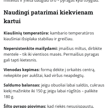
miltelius ir įneša daugiau oro – pyragas kyla tolygiau.
Naudingi patarimai kiekvienam
kartui
Kiaušinių temperatūra:
kambario temperatūros
kiaušiniai išsiplaka stabiliau ir greičiau.
Nepersistenkite maišydami:
įmaišius miltus, dirbkite
mentele – tik iki vientisos masės. Permaišius pyragas
gali tapti kietesnis.
Vienodas kepimas:
formą dėkite į orkaitės centrą,
nekepkite per aukštai, kad viršus neapdegtų.
Saldumo balansas:
jeigu obuoliai labai saldūs, cukraus
kiekį mažinkite iki 150 g; jeigu labai rūgštūs – palikite
180 g.
Šilto pyrago pjovimas:
kad riekės nesusispaustų,