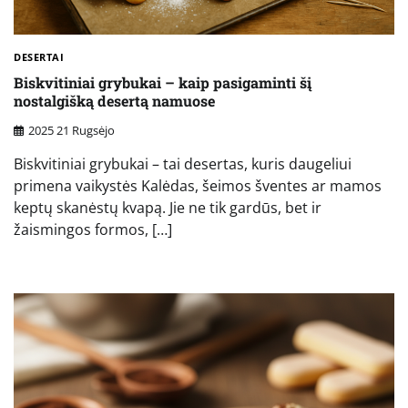
DESERTAI
Biskvitiniai grybukai – kaip pasigaminti šį
nostalgišką desertą namuose
2025 21 Rugsėjo
Biskvitiniai grybukai – tai desertas, kuris daugeliui
primena vaikystės Kalėdas, šeimos šventes ar mamos
keptų skanėstų kvapą. Jie ne tik gardūs, bet ir
žaismingos formos, […]