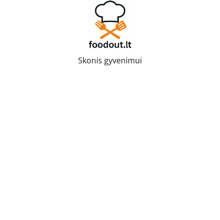
Skip
to
content
Skonis gyvenimui