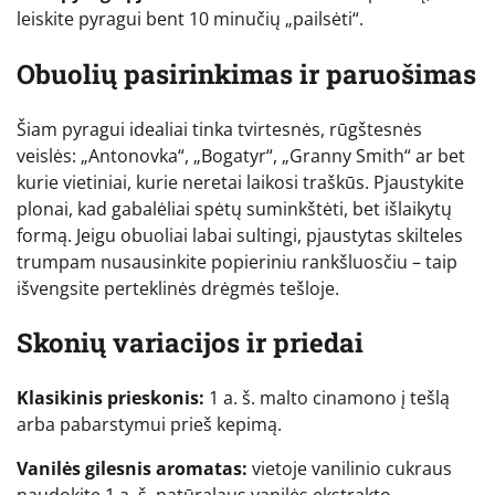
leiskite pyragui bent 10 minučių „pailsėti“.
Obuolių pasirinkimas ir paruošimas
Šiam pyragui idealiai tinka tvirtesnės, rūgštesnės
veislės: „Antonovka“, „Bogatyr“, „Granny Smith“ ar bet
kurie vietiniai, kurie neretai laikosi traškūs. Pjaustykite
plonai, kad gabalėliai spėtų suminkštėti, bet išlaikytų
formą. Jeigu obuoliai labai sultingi, pjaustytas skilteles
trumpam nusausinkite popieriniu rankšluosčiu – taip
išvengsite perteklinės drėgmės tešloje.
Skonių variacijos ir priedai
Klasikinis prieskonis:
1 a. š. malto cinamono į tešlą
arba pabarstymui prieš kepimą.
Vanilės gilesnis aromatas:
vietoje vanilinio cukraus