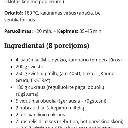
išklotas kepimo popieriumi)
Orkaitė:
180 °C, kaitinimas viršus+apačia, be
ventiliatoriaus
Paruošimas:
~20 min. +
Kepimas:
35–45 min.
Ingredientai (8 porcijoms)
4 kiaušiniai (M–L dydžio, kambario temperatūros)
200 g sviesto
250 g kvietinių miltų (a.r. 405D; tinka ir „Kauno
Grūdų EKSTRA“)
180 g cukraus (reguliuokite pagal obuolių
rūgštumą)
5 vidutiniai obuoliai (geriausia – rūgštesni)
2 nubraukti a. š. kepimo miltelių
2 a. š. vanilinio cukraus
Žiupsnelis druskos (nebūtina, bet paryškina skonį)