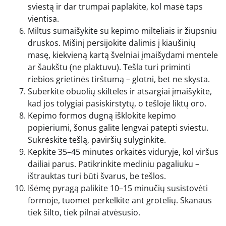
sviestą ir dar trumpai paplakite, kol masė taps
vientisa.
Miltus sumaišykite su kepimo milteliais ir žiupsniu
druskos. Mišinį persijokite dalimis į kiaušinių
masę, kiekvieną kartą švelniai įmaišydami mentele
ar šaukštu (ne plaktuvu). Tešla turi priminti
riebios grietinės tirštumą – glotni, bet ne skysta.
Suberkite obuolių skilteles ir atsargiai įmaišykite,
kad jos tolygiai pasiskirstytų, o tešloje liktų oro.
Kepimo formos dugną išklokite kepimo
popieriumi, šonus galite lengvai patepti sviestu.
Sukrėskite tešlą, paviršių sulyginkite.
Kepkite 35–45 minutes orkaitės viduryje, kol viršus
dailiai parus. Patikrinkite mediniu pagaliuku –
ištrauktas turi būti švarus, be tešlos.
Išėmę pyragą palikite 10–15 minučių susistovėti
formoje, tuomet perkelkite ant grotelių. Skanaus
tiek šilto, tiek pilnai atvėsusio.