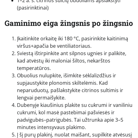
1–2 a. š. citrinos sulčių obuoliams apšlakstyti
(pasirinktinai)
Gaminimo eiga žingsnis po žingsnio
Įkaitinkite orkaitę iki 180 °C, pasirinkite kaitinimą
viršus+apačia be ventiliatoriaus.
Sviestą ištirpinkite ant silpnos ugnies ir palikite,
kad atvėstų iki maloniai šiltos, nekarštos
temperatūros.
Obuolius nulupkite, išimkite sėklalizdžius ir
supjaustykite plonomis skiltelėmis. Kad
neparuduotų, pašlakstykite citrinos sultimis ir
lengvai permaišykite.
Dubenyje kiaušinius plakite su cukrumi ir vaniliniu
cukrumi, kol masė pastebimai pašviesės ir
padvigubės–patrigubės. Tai užtrunka apie 3–5
minutes intensyvaus plakimo.
Į šį purų plakinį, nuolat maišant, supilkite atvėsusį