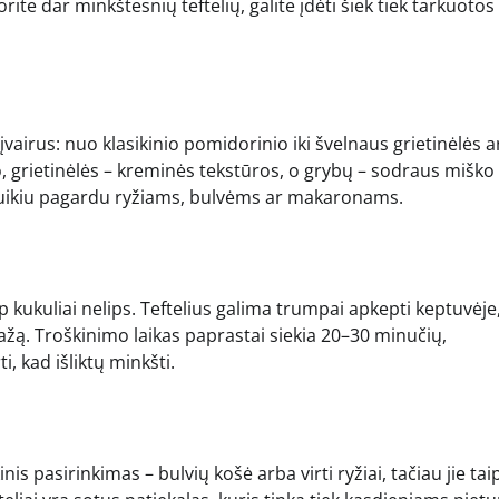
rite dar minkštesnių teftelių, galite įdėti šiek tiek tarkuotos
 įvairus: nuo klasikinio pomidorinio iki švelnaus grietinėlės a
 grietinėlės – kreminės tekstūros, o grybų – sodraus miško
a puikiu pagardu ryžiams, bulvėms ar makaronams.
kukuliai nelips. Teftelius galima trumpai apkepti keptuvėje
adažą. Troškinimo laikas paprastai siekia 20–30 minučių,
, kad išliktų minkšti.
inis pasirinkimas – bulvių košė arba virti ryžiai, tačiau jie tai