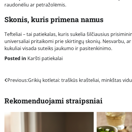
raudonėliu ar petražolėmis.
Skonis, kuris primena namus
Tefteliai – tai patiekalas, kuris sukelia šilčiausius prisimin
universaliai pritaikomi prie skirtingų skonių. Nesvarbu, a
kukuliai visada suteiks jaukumo ir pasitenkinimo.
Posted in
Karšti patiekalai
Navigacija
Previous:
Grikių kotletai: traškūs krašteliai, minkštas vid
tarp
Rekomenduojami straipsniai
įrašų