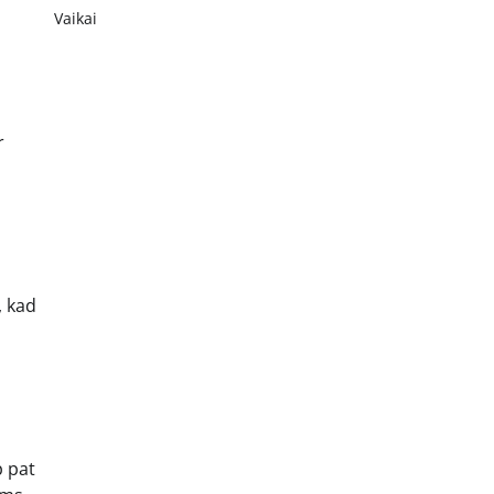
Vaikai
r
, kad
p pat