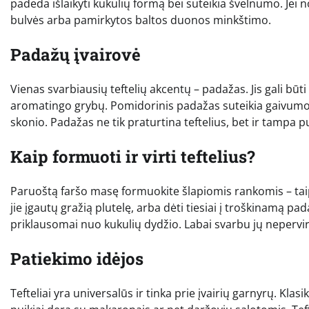
padeda išlaikyti kukulių formą bei suteikia švelnumo. Jei no
bulvės arba pamirkytos baltos duonos minkštimo.
Padažų įvairovė
Vienas svarbiausių teftelių akcentų – padažas. Jis gali būti
aromatingo grybų. Pomidorinis padažas suteikia gaivumo,
skonio. Padažas ne tik praturtina teftelius, bet ir tamp
Kaip formuoti ir virti teftelius?
Paruoštą faršo masę formuokite šlapiomis rankomis – taip 
jie įgautų gražią plutelę, arba dėti tiesiai į troškinamą p
priklausomai nuo kukulių dydžio. Labai svarbu jų nepervirti
Patiekimo idėjos
Tefteliai yra universalūs ir tinka prie įvairių garnyrų. Klasik