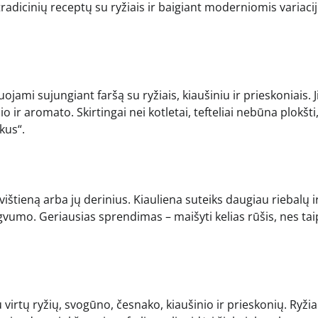
radicinių receptų su ryžiais ir baigiant moderniomis variaci
ojami sujungiant faršą su ryžiais, kiaušiniu ir prieskoniais. J
 ir aromato. Skirtingai nei kotletai, tefteliai nebūna plokšti
kus“.
 vištieną arba jų derinius. Kiauliena suteiks daugiau riebalų i
ngvumo. Geriausias sprendimas – maišyti kelias rūšis, nes tai
u virtų ryžių, svogūno, česnako, kiaušinio ir prieskonių. Ryžia