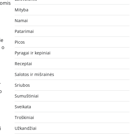
jomis
Mityba
Namai
Patarimai
ie
Picos
, o
Pyragai ir kepiniai
Receptai
Salotos ir mišrainės
r
Sriubos
p
Sumuštiniai
Sveikata
Troškiniai
i
Užkandžiai