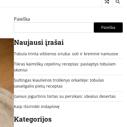
Paieška
Paieška
Naujausi įrašai
Tobula trinta vištienos sriuba: soti ir kreminė namuose
Tikras kaimiškų cepelinų receptas: paslaptys tobulam
skoniui
Sultingas kiaulienos troškinys orkaitėje: tobulas
savaitgalio pietų receptas
Gaivus jogurtinis tortas su persikais: idealus desertas
Kaip išsirinkti indaplovę
Kategorijos