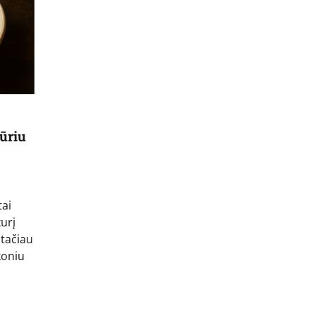
sūriu
tai
urį
 tačiau
koniu