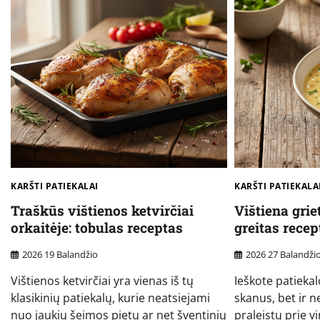
KARŠTI PATIEKALAI
KARŠTI PATIEKALA
Traškūs vištienos ketvirčiai
Vištiena grie
orkaitėje: tobulas receptas
greitas rece
2026 19 Balandžio
2026 27 Balandži
Vištienos ketvirčiai yra vienas iš tų
Ieškote patiekalo
klasikinių patiekalų, kurie neatsiejami
skanus, bet ir 
nuo jaukių šeimos pietų ar net šventinių
praleistų prie vi