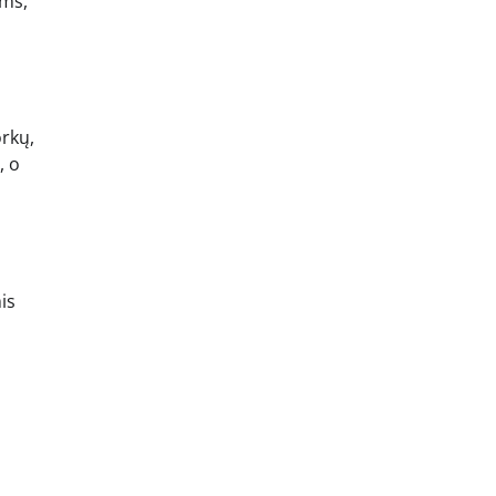
ums,
orkų,
, o
is