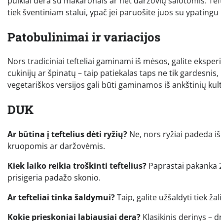
puikiai dera su makaronais ar net daržovių salotomis. Teft
tiek šventiniam stalui, ypač jei paruošite juos su ypating
Patobulinimai ir variacijos
Nors tradiciniai tefteliai gaminami iš mėsos, galite eksper
cukinijų ar špinatų – taip patiekalas taps ne tik gardesnis, 
vegetariškos versijos gali būti gaminamos iš ankštinių kult
DUK
Ar būtina į teftelius dėti ryžių?
Ne, nors ryžiai padeda iš
kruopomis ar daržovėmis.
Kiek laiko reikia troškinti teftelius?
Paprastai pakanka 20
prisigeria padažo skonio.
Ar tefteliai tinka šaldymui?
Taip, galite užšaldyti tiek ž
Kokie prieskoniai labiausiai dera?
Klasikinis derinys – dr