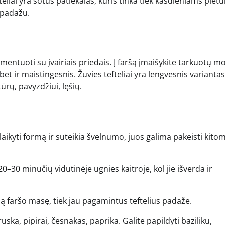
eliai yra sotus patiekalas, kuris tinka tiek kasdieniams piet
u padažu.
imentuoti su įvairiais priedais. Į faršą įmaišykite tarkuotų m
bet ir maistingesnis. Žuvies tefteliai yra lengvesnis variantas
ūrų, pavyzdžiui, lęšių.
laikyti formą ir suteikia švelnumo, juos galima pakeisti kitom
–30 minučių vidutinėje ugnies kaitroje, kol jie išverda ir
alią faršo masę, tiek jau pagamintus teftelius padaže.
uska, pipirai, česnakas, paprika. Galite papildyti baziliku,