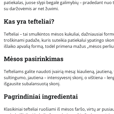
patiekalas, juose slypi begalė galimybių – pradedant nuo t
su daržovėmis ar net žuvimi.
Kas yra tefteliai?
Tefteliai – tai smulkintos mėsos kukuliai, dažniausiai formu
troškinami padaže, kuris suteikia patiekalui ypatingo skonio
išlaiko apvalią formą, todėl primena mažus „mėsos perliu
Mėsos pasirinkimas
Tefteliams galite naudoti įvairią mėsą: kiaulieną, jautieną,
sultingumo, jautiena – intensyvesnį skonį, o vištiena – le
išgausite subalansuotą skonį.
Pagrindiniai ingredientai
Klasikiniai tefteliai ruošiami iš mėsos faršo, virtų ar pusia