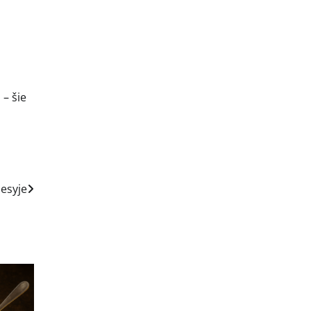
 – šie
esyje