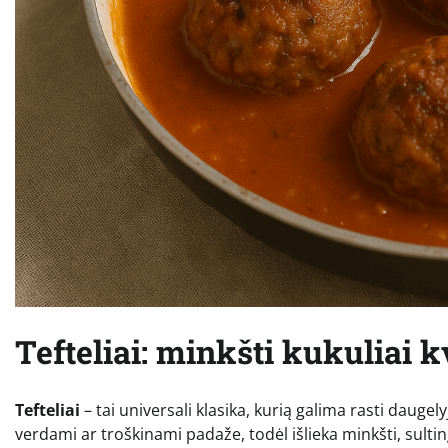
Tefteliai: minkšti kukuliai
Tefteliai
– tai universali klasika, kurią galima rasti daugel
verdami ar troškinami padaže, todėl išlieka minkšti, sultin