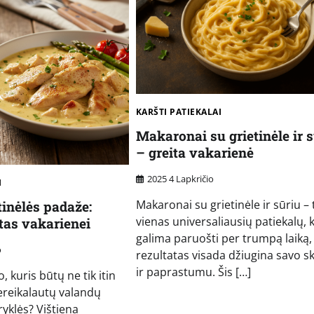
KARŠTI PATIEKALAI
Makaronai su grietinėle ir 
– greita vakarienė
2025 4 Lapkričio
I
Makaronai su grietinėle ir sūriu – 
tinėlės padaže:
vienas universaliausių patiekalų, k
ptas vakarienei
galima paruošti per trumpą laiką,
o
rezultatas visada džiugina savo s
ir paprastumu. Šis […]
, kuris būtų ne tik itin
nereikalautų valandų
ryklės? Vištiena