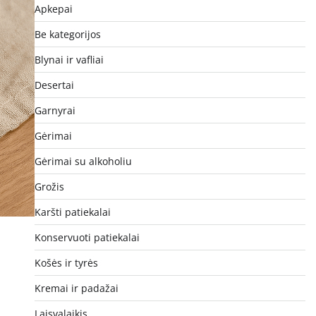
Apkepai
Be kategorijos
Blynai ir vafliai
Desertai
Garnyrai
Gėrimai
Gėrimai su alkoholiu
Grožis
Karšti patiekalai
Konservuoti patiekalai
Košės ir tyrės
Kremai ir padažai
Laisvalaikis