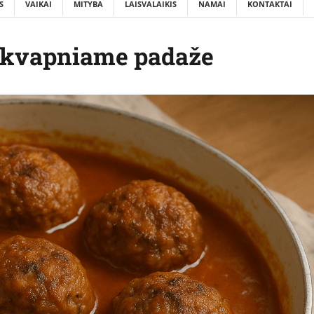
S
VAIKAI
MITYBA
LAISVALAIKIS
NAMAI
KONTAKTAI
ai kvapniame padaže