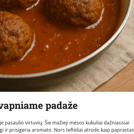
 kvapniame padaže
yje pasaulio virtuvių. Šie mažieji mėsos kukuliai dažniausiai
gi ir prisigeria aromato. Nors tefteliai atrodo kaip paprastas