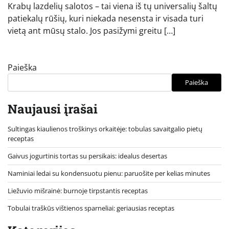
Krabų lazdelių salotos – tai viena iš tų universalių šaltų
patiekalų rūšių, kuri niekada nesensta ir visada turi
vietą ant mūsų stalo. Jos pasižymi greitu […]
Paieška
Paieška
Naujausi įrašai
Sultingas kiaulienos troškinys orkaitėje: tobulas savaitgalio pietų
receptas
Gaivus jogurtinis tortas su persikais: idealus desertas
Naminiai ledai su kondensuotu pienu: paruošite per kelias minutes
Liežuvio mišrainė: burnoje tirpstantis receptas
Tobulai traškūs vištienos sparneliai: geriausias receptas