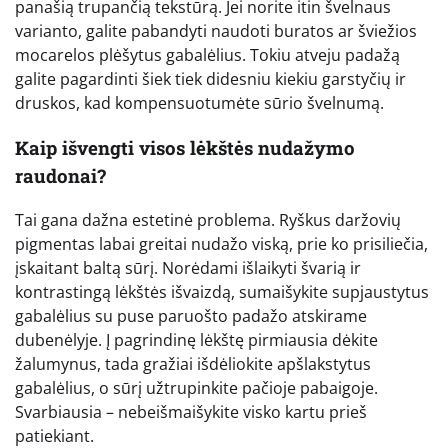
panašią trupančią tekstūrą. Jei norite itin švelnaus
varianto, galite pabandyti naudoti buratos ar šviežios
mocarelos plėšytus gabalėlius. Tokiu atveju padažą
galite pagardinti šiek tiek didesniu kiekiu garstyčių ir
druskos, kad kompensuotumėte sūrio švelnumą.
Kaip išvengti visos lėkštės nudažymo
raudonai?
Tai gana dažna estetinė problema. Ryškus daržovių
pigmentas labai greitai nudažo viską, prie ko prisiliečia,
įskaitant baltą sūrį. Norėdami išlaikyti švarią ir
kontrastingą lėkštės išvaizdą, sumaišykite supjaustytus
gabalėlius su puse paruošto padažo atskirame
dubenėlyje. Į pagrindinę lėkštę pirmiausia dėkite
žalumynus, tada gražiai išdėliokite apšlakstytus
gabalėlius, o sūrį užtrupinkite pačioje pabaigoje.
Svarbiausia – nebeišmaišykite visko kartu prieš
patiekiant.