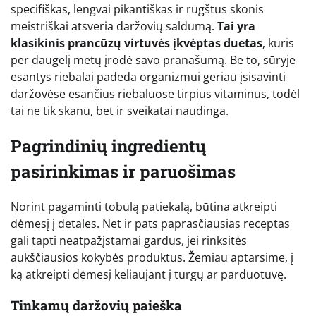
specifiškas, lengvai pikantiškas ir rūgštus skonis
meistriškai atsveria daržovių saldumą.
Tai yra
klasikinis prancūzų virtuvės įkvėptas duetas
, kuris
per daugelį metų įrodė savo pranašumą. Be to, sūryje
esantys riebalai padeda organizmui geriau įsisavinti
daržovėse esančius riebaluose tirpius vitaminus, todėl
tai ne tik skanu, bet ir sveikatai naudinga.
Pagrindinių ingredientų
pasirinkimas ir paruošimas
Norint pagaminti tobulą patiekalą, būtina atkreipti
dėmesį į detales. Net ir pats paprasčiausias receptas
gali tapti neatpažįstamai gardus, jei rinksitės
aukščiausios kokybės produktus. Žemiau aptarsime, į
ką atkreipti dėmesį keliaujant į turgų ar parduotuvę.
Tinkamų daržovių paieška