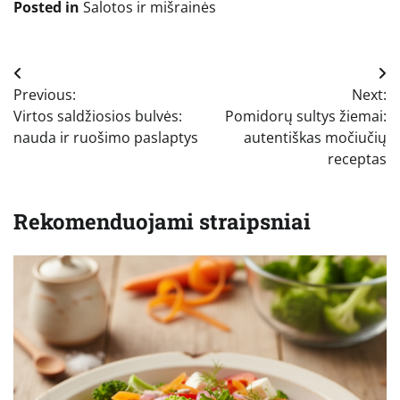
Posted in
Salotos ir mišrainės
Navigacija
Previous:
Next:
tarp
Virtos saldžiosios bulvės:
Pomidorų sultys žiemai:
įrašų
nauda ir ruošimo paslaptys
autentiškas močiučių
receptas
Rekomenduojami straipsniai