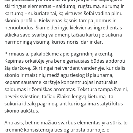
skirtingus elementus – saldumą, rūgštumą, sūrumą ir
kartumą – sukuriate tai, ką virtuvės šefai vadina pilnu
skonio profiliu. Kiekvienas kąsnis tampa įdomus ir
nenuobodus. Šiame derinyje kiekvienas ingredientas
atlieka savo svarbų vaidmenį, tačiau kartu jie sukuria
harmoningą visumą, kurios norisi dar ir dar.
Pirmiausia, pakalbėkime apie pagrindinį akcentą.
Kepimas orkaitėje yra bene geriausias būdas apdoroti
šią daržovę. Skirtingai nei verdant vandenyje, kur dalis
skonio ir maistinių medžiagų tiesiog išplaunama,
kepant sausame karštyje koncentruojasi natūralus
saldumas ir žemiškas aromatas. Tekstūra tampa švelni,
beveik sviestinė, tačiau išlaiko lengvą kietumą. Tai
sukuria idealų pagrindą, ant kurio galima statyti kitus
skonio aukštus.
Antrasis, bet ne mažiau svarbus elementas yra sūris. Jo
kreminė konsistencija tiesiog tirpsta burnoje, o