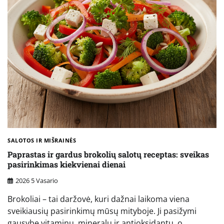
SALOTOS IR MIŠRAINĖS
Paprastas ir gardus brokolių salotų receptas: sveikas
pasirinkimas kiekvienai dienai
2026 5 Vasario
Brokoliai – tai daržovė, kuri dažnai laikoma viena
sveikiausių pasirinkimų mūsų mityboje. Ji pasižymi
gausybe vitaminų, mineralų ir antioksidantų, o