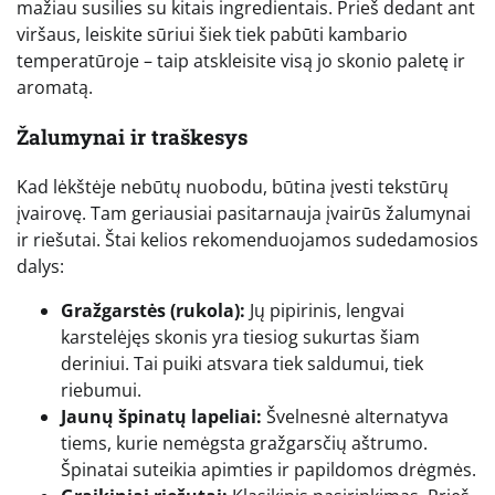
mažiau susilies su kitais ingredientais. Prieš dedant ant
viršaus, leiskite sūriui šiek tiek pabūti kambario
temperatūroje – taip atskleisite visą jo skonio paletę ir
aromatą.
Žalumynai ir traškesys
Kad lėkštėje nebūtų nuobodu, būtina įvesti tekstūrų
įvairovę. Tam geriausiai pasitarnauja įvairūs žalumynai
ir riešutai. Štai kelios rekomenduojamos sudedamosios
dalys:
Gražgarstės (rukola):
Jų pipirinis, lengvai
karstelėjęs skonis yra tiesiog sukurtas šiam
deriniui. Tai puiki atsvara tiek saldumui, tiek
riebumui.
Jaunų špinatų lapeliai:
Švelnesnė alternatyva
tiems, kurie nemėgsta gražgarsčių aštrumo.
Špinatai suteikia apimties ir papildomos drėgmės.