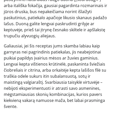
arba itališka fokačija, gausiai pagardinta rozmarinais ir
jūros druska, bus nepakeičiama norint išlaižyti
paskutinius, patiekalo apačioje likusio skanaus padažo
lašus. Duoną galite lengvai paskrudinti grilyje ar
keptuvėje, prieš tai įtrynę česnako skiltele ir apšlakstę
trupučiu alyvuogių aliejaus.
Galiausiai, jei šis receptas jums skamba labiau kaip
garnyras nei pagrindinis patiekalas, jis neabejotinai
puikiai papildys įvairius mėsos ar žuvies gaminius.
Lengvai kepta vištienos krūtinėlė, paskaninta šviežiais
čiobreliais ir citrina, arba orkaitėje kepta lašišos filė su
traškia odele sukurs itin subalansuotą, sotų ir
maistingą valgiaraštį. Svarbiausia taisyklė virtuvėje –
nebijoti eksperimentuoti ir atrasti savo asmenines,
mėgstamiausias skonių kombinacijas, kurios pavers
kiekvieną vakarą namuose maža, bet labai prasminga
švente.