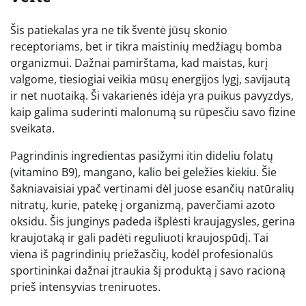
Šis patiekalas yra ne tik šventė jūsų skonio
receptoriams, bet ir tikra maistinių medžiagų bomba
organizmui. Dažnai pamirštama, kad maistas, kurį
valgome, tiesiogiai veikia mūsų energijos lygį, savijautą
ir net nuotaiką. Ši vakarienės idėja yra puikus pavyzdys,
kaip galima suderinti malonumą su rūpesčiu savo fizine
sveikata.
Pagrindinis ingredientas pasižymi itin dideliu folatų
(vitamino B9), mangano, kalio bei geležies kiekiu. Šie
šakniavaisiai ypač vertinami dėl juose esančių natūralių
nitratų, kurie, patekę į organizmą, paverčiami azoto
oksidu. Šis junginys padeda išplėsti kraujagysles, gerina
kraujotaką ir gali padėti reguliuoti kraujospūdį. Tai
viena iš pagrindinių priežasčių, kodėl profesionalūs
sportininkai dažnai įtraukia šį produktą į savo racioną
prieš intensyvias treniruotes.