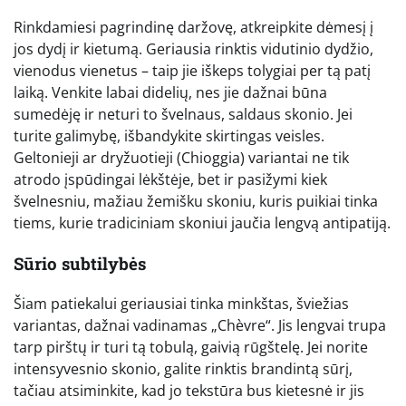
Rinkdamiesi pagrindinę daržovę, atkreipkite dėmesį į
jos dydį ir kietumą. Geriausia rinktis vidutinio dydžio,
vienodus vienetus – taip jie iškeps tolygiai per tą patį
laiką. Venkite labai didelių, nes jie dažnai būna
sumedėję ir neturi to švelnaus, saldaus skonio. Jei
turite galimybę, išbandykite skirtingas veisles.
Geltonieji ar dryžuotieji (Chioggia) variantai ne tik
atrodo įspūdingai lėkštėje, bet ir pasižymi kiek
švelnesniu, mažiau žemišku skoniu, kuris puikiai tinka
tiems, kurie tradiciniam skoniui jaučia lengvą antipatiją.
Sūrio subtilybės
Šiam patiekalui geriausiai tinka minkštas, šviežias
variantas, dažnai vadinamas „Chèvre“. Jis lengvai trupa
tarp pirštų ir turi tą tobulą, gaivią rūgštelę. Jei norite
intensyvesnio skonio, galite rinktis brandintą sūrį,
tačiau atsiminkite, kad jo tekstūra bus kietesnė ir jis