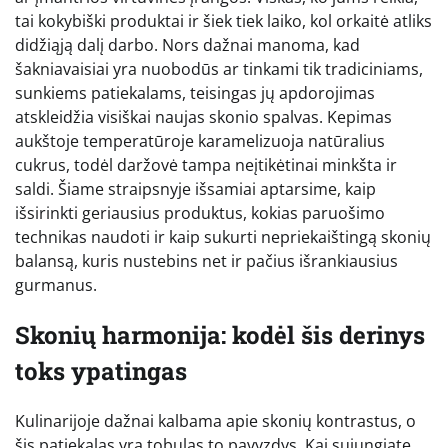
tai kokybiški produktai ir šiek tiek laiko, kol orkaitė atliks
didžiąją dalį darbo. Nors dažnai manoma, kad
šakniavaisiai yra nuobodūs ar tinkami tik tradiciniams,
sunkiems patiekalams, teisingas jų apdorojimas
atskleidžia visiškai naujas skonio spalvas. Kepimas
aukštoje temperatūroje karamelizuoja natūralius
cukrus, todėl daržovė tampa neįtikėtinai minkšta ir
saldi. Šiame straipsnyje išsamiai aptarsime, kaip
išsirinkti geriausius produktus, kokias paruošimo
technikas naudoti ir kaip sukurti nepriekaištingą skonių
balansą, kuris nustebins net ir pačius išrankiausius
gurmanus.
Skonių harmonija: kodėl šis derinys
toks ypatingas
Kulinarijoje dažnai kalbama apie skonių kontrastus, o
šis patiekalas yra tobulas to pavyzdys. Kai sujungiate