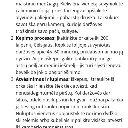
maistinių medžiagų. Kiekvieną vienetą suvyniokite
į aliuminio foliją, prieš tai lengvai apšlakstę
alyvuogių aliejumi ir pabarstę druska. Tai sukurs
savotišką garų kamerą, kurioje daržovės
troškinsis savo pačių sultyse.
Kepimo procesas:
Įkaitinkite orkaitę iki 200
laipsnių Celsijaus. Kepkite folijoje suvyniotas
daržoves apie 45–60 minučių, priklausomai nuo jų
dydžio. Ar jos iškepė, galite patikrinti įsmeigę
aštrų peilį ar medinį iešmelį – jis turi slysti lengvai,
beveik be jokio pasipriešinimo.
Atvėsinimas ir lupimas:
Iškepus, ištraukite iš
orkaitės ir leiskite šiek tiek atvėsti, kad
nenusidegintumėte pirštų. Kol daržovės dar
šiltos, odelė nusilups itin lengvai – dažnai pakanka
ją tiesiog nubraukti popieriniu rankšluosčiu.
Nuluptus vienetus supjaustykite norimo dydžio
skiltelėmis arba kubeliais ir palikite visiškai atvėsti
iki kambario temperatūros.