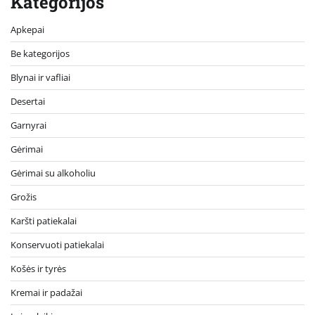
Kategorijos
Apkepai
Be kategorijos
Blynai ir vafliai
Desertai
Garnyrai
Gėrimai
Gėrimai su alkoholiu
Grožis
Karšti patiekalai
Konservuoti patiekalai
Košės ir tyrės
Kremai ir padažai