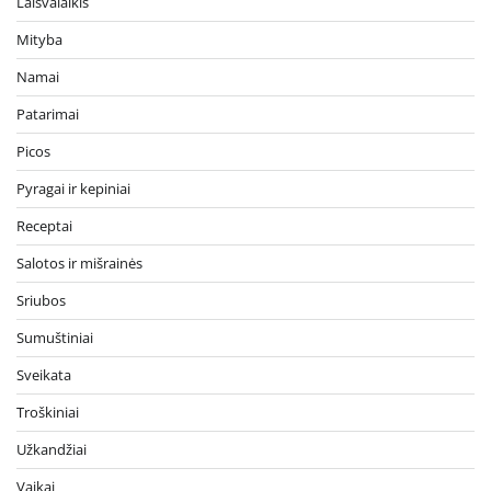
Laisvalaikis
Mityba
Namai
Patarimai
Picos
Pyragai ir kepiniai
Receptai
Salotos ir mišrainės
Sriubos
Sumuštiniai
Sveikata
Troškiniai
Užkandžiai
Vaikai