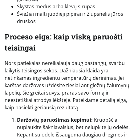
Skystas medus arba klevų sirupas
Šviežiai malti juodieji pipirai ir žiupsnelis jūros
druskos
Proceso eiga: kaip viską paruošti
teisingai
Nors patiekalas nereikalauja daug pastangų, svarbu
laikytis teisingos sekos. Dažniausia klaida yra
netinkamas ingredientų temperatūrų derinimas. Jei
karštas daržoves uždėsite tiesiai ant gležnų žalumynų
lapelių, šie greitai suvys, praras savo formą ir
neestetiškai atrodys lėkštėje. Pateikiame detalią eigą,
kaip pasiekti geriausią rezultatą.
Daržovių paruošimas kepimui:
Kruopščiai
nuplaukite šakniavaisius, bet nelupkite jų odelės.
Kepant su odele išsaugoma daugiau drėgmės ir