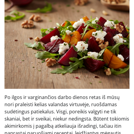
Po ilgos ir varginančios darbo dienos retas iš mūsų
nori praleisti kelias valandas virtuvėje, ruošdamas
sudėtingus patiekalus. Visgi, poreikis valgyti ne tik
skaniai, bet ir sveikai, niekur nedingsta. Būtent tokiomis
akimirkomis į pagalbą atkeliauja išradingi, tačiau itin
paprastai paruošiami receptai, leidžiantys mėgautis