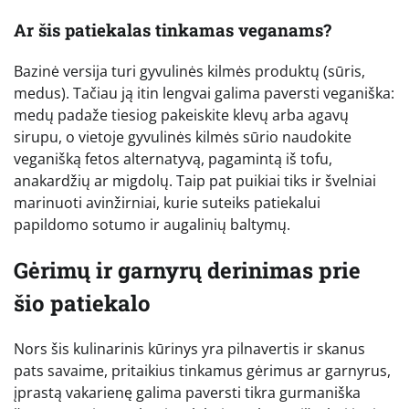
Ar šis patiekalas tinkamas veganams?
Bazinė versija turi gyvulinės kilmės produktų (sūris,
medus). Tačiau ją itin lengvai galima paversti veganiška:
medų padaže tiesiog pakeiskite klevų arba agavų
sirupu, o vietoje gyvulinės kilmės sūrio naudokite
veganišką fetos alternatyvą, pagamintą iš tofu,
anakardžių ar migdolų. Taip pat puikiai tiks ir švelniai
marinuoti avinžirniai, kurie suteiks patiekalui
papildomo sotumo ir augalinių baltymų.
Gėrimų ir garnyrų derinimas prie
šio patiekalo
Nors šis kulinarinis kūrinys yra pilnavertis ir skanus
pats savaime, pritaikius tinkamus gėrimus ar garnyrus,
įprastą vakarienę galima paversti tikra gurmaniška