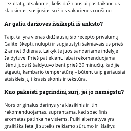
rezultatą, atsakome į kelis dažniausiai pasitaikančius
klausimus, susijusius su šios vakarienės ruošimu.
Ar galiu daržoves išsikepti iš anksto?
Taip, tai yra vienas didžiausių šio recepto privalumų!
Galite iškepti, nulupti ir supjaustyti šakniavaisius prieš
2 ar net 3 dienas. Laikykite juos sandariame indelyje
šaldytuve. Prieš patiekiant, labai rekomenduojama
išimti juos iš šaldytuvo bent prieš 30 minučių, kad jie
atgautų kambario temperatūrą – būtent taip geriausiai
atsiskleis jų tikrasis skonis ir tekstūra.
Kuo pakeisti pagrindinį sūrį, jei jo nemėgstu?
Nors originalus derinys yra klasikinis ir itin
rekomenduojamas, suprantama, kad specifinis
aromatas patinka ne visiems. Puiki alternatyva yra
graikiška feta. Ji suteiks reikiamo sūrumo ir išlaikys