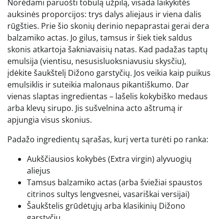
Norėdami paruošti tobulą užpilą, visada laikykitės
auksinės proporcijos: trys dalys aliejaus ir viena dalis
rūgšties. Prie šio skonių derinio nepaprastai gerai dera
balzamiko actas. Jo gilus, tamsus ir šiek tiek saldus
skonis atkartoja šakniavaisių natas. Kad padažas taptų
emulsija (vientisu, nesusisluoksniavusiu skysčiu),
įdėkite šaukštelį Dižono garstyčių. Jos veikia kaip puikus
emulsiklis ir suteikia malonaus pikantiškumo. Dar
vienas slaptas ingredientas – lašelis kokybiško medaus
arba klevų sirupo. Jis sušvelnina acto aštrumą ir
apjungia visus skonius.
Padažo ingredientų sąrašas, kurį verta turėti po ranka:
Aukščiausios kokybės (Extra virgin) alyvuogių
aliejus
Tamsus balzamiko actas (arba šviežiai spaustos
citrinos sultys lengvesnei, vasariškai versijai)
Šaukštelis grūdėtųjų arba klasikinių Dižono
garstyčių