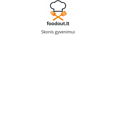
Skip
to
content
Skonis gyvenimui