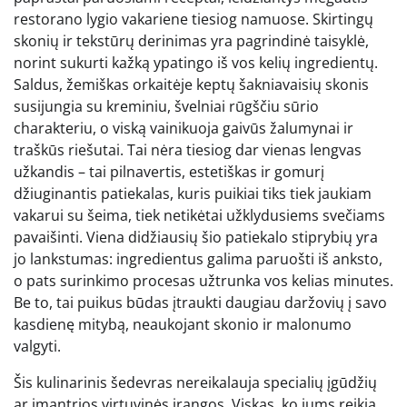
restorano lygio vakariene tiesiog namuose. Skirtingų
skonių ir tekstūrų derinimas yra pagrindinė taisyklė,
norint sukurti kažką ypatingo iš vos kelių ingredientų.
Saldus, žemiškas orkaitėje keptų šakniavaisių skonis
susijungia su kreminiu, švelniai rūgščiu sūrio
charakteriu, o viską vainikuoja gaivūs žalumynai ir
traškūs riešutai. Tai nėra tiesiog dar vienas lengvas
užkandis – tai pilnavertis, estetiškas ir gomurį
džiuginantis patiekalas, kuris puikiai tiks tiek jaukiam
vakarui su šeima, tiek netikėtai užklydusiems svečiams
pavaišinti. Viena didžiausių šio patiekalo stiprybių yra
jo lankstumas: ingredientus galima paruošti iš anksto,
o pats surinkimo procesas užtrunka vos kelias minutes.
Be to, tai puikus būdas įtraukti daugiau daržovių į savo
kasdienę mitybą, neaukojant skonio ir malonumo
valgyti.
Šis kulinarinis šedevras nereikalauja specialių įgūdžių
ar įmantrios virtuvinės įrangos. Viskas, ko jums reikia,