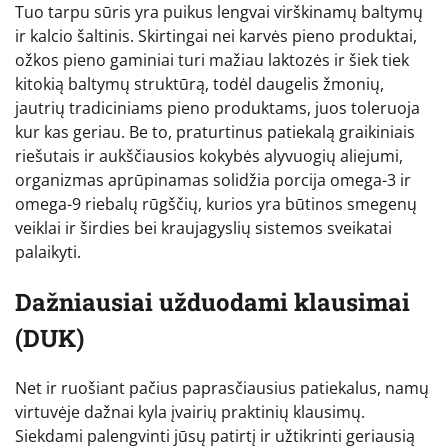
Tuo tarpu sūris yra puikus lengvai virškinamų baltymų
ir kalcio šaltinis. Skirtingai nei karvės pieno produktai,
ožkos pieno gaminiai turi mažiau laktozės ir šiek tiek
kitokią baltymų struktūrą, todėl daugelis žmonių,
jautrių tradiciniams pieno produktams, juos toleruoja
kur kas geriau. Be to, praturtinus patiekalą graikiniais
riešutais ir aukščiausios kokybės alyvuogių aliejumi,
organizmas aprūpinamas solidžia porcija omega-3 ir
omega-9 riebalų rūgščių, kurios yra būtinos smegenų
veiklai ir širdies bei kraujagyslių sistemos sveikatai
palaikyti.
Dažniausiai užduodami klausimai
(DUK)
Net ir ruošiant pačius paprasčiausius patiekalus, namų
virtuvėje dažnai kyla įvairių praktinių klausimų.
Siekdami palengvinti jūsų patirtį ir užtikrinti geriausią