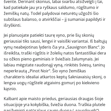
švente. Derinant skonius, labai svarbu atsižvelgti į tai,
kad patiekale jau yra ryškaus saldumo, rūgštumo ir
žemiškų natų. Todėl palydovai neturėtų užgožti šio
subtilaus balanso, o atvirkščiai – jį sumaniai papildyti ir
išryškinti.
Jei planuojate patiekti taurę vyno, prie šių skonių
geriausiai tiks sausi, lengvi ir vaisiški variantai. Iš baltųjų
vynų neabejotinas lyderis čia yra „Sauvignon Blanc“. Jo
išreikšta, traški rūgštis ir žolelių natos fantastiškai dera
su ožkos pieno gaminiais ir šviežiais žalumynais. Jei
labiau mėgstate raudonąjį vyną, rinkitės šviesų, taninų
neperkrautą „Pinot Noir“. Šio vyno žemiškas
charakteris idealiai atkartos keptų šakniavaisių skonį, o
lengva uogų rūgštelė atgaivins gomurį po kiekvieno
kąsnio.
Kalbant apie maisto priedus, geriausias draugas šioje
situacijoje yra kokybiška, šviežia duona. Traškia plutele
pasižyminti natūralaus raugo duona („sourdough“)