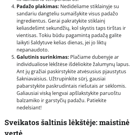
Padažo plakimas:
Nedideliame stiklainyje su
sandariu dangteliu sumaišykite visus padažo
ingredientus. Gerai pakratykite stiklainį
keliasdešimt sekundžių, kol skystis taps tirštas ir
vientisas. Tokiu būdu pagamintą padažą galite
laikyti šaldytuve kelias dienas, jei jo liktų
nepanaudoto.
Galutinis surinkimas:
Plačiame dubenyje ar
individualiose lėkštėse išdėliokite žalumynų lapus.
Ant jų gražiai paskirstykite atvėsusius pjaustytus
šakniavaisius. Užtrupinkite sūrį, gausiai
pabarstykite paskrudintais riešutais ar sėklomis.
Galiausiai viską lengvai apšlakstykite paruoštu
balzamiko ir garstyčių padažu. Patiekite
nedelsiant!
Sveikatos šaltinis lėkštėje: maistinė
vertė