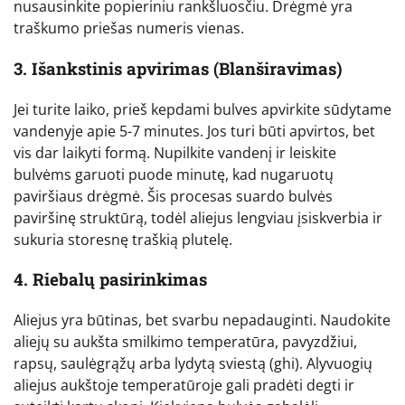
nusausinkite popieriniu rankšluosčiu. Drėgmė yra
traškumo priešas numeris vienas.
3. Išankstinis apvirimas (Blanširavimas)
Jei turite laiko, prieš kepdami bulves apvirkite sūdytame
vandenyje apie 5-7 minutes. Jos turi būti apvirtos, bet
vis dar laikyti formą. Nupilkite vandenį ir leiskite
bulvėms garuoti puode minutę, kad nugaruotų
paviršiaus drėgmė. Šis procesas suardo bulvės
paviršinę struktūrą, todėl aliejus lengviau įsiskverbia ir
sukuria storesnę traškią plutelę.
4. Riebalų pasirinkimas
Aliejus yra būtinas, bet svarbu nepadauginti. Naudokite
aliejų su aukšta smilkimo temperatūra, pavyzdžiui,
rapsų, saulėgrąžų arba lydytą sviestą (ghi). Alyvuogių
aliejus aukštoje temperatūroje gali pradėti degti ir