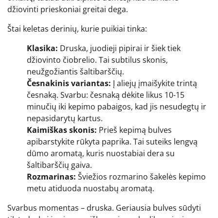
džiovinti prieskoniai greitai dega.
Štai keletas derinių, kurie puikiai tinka:
Klasika:
Druska, juodieji pipirai ir šiek tiek
džiovinto čiobrelio. Tai subtilus skonis,
neužgožiantis šaltibarščių.
Česnakinis variantas:
Į aliejų įmaišykite trintą
česnaką. Svarbu: česnaką dėkite likus 10-15
minučių iki kepimo pabaigos, kad jis nesudegtų ir
nepasidarytų kartus.
Kaimiškas skonis:
Prieš kepimą bulves
apibarstykite rūkyta paprika. Tai suteiks lengvą
dūmo aromatą, kuris nuostabiai dera su
šaltibarščių gaiva.
Rozmarinas:
Šviežios rozmarino šakelės kepimo
metu atiduoda nuostabų aromatą.
Svarbus momentas – druska. Geriausia bulves sūdyti