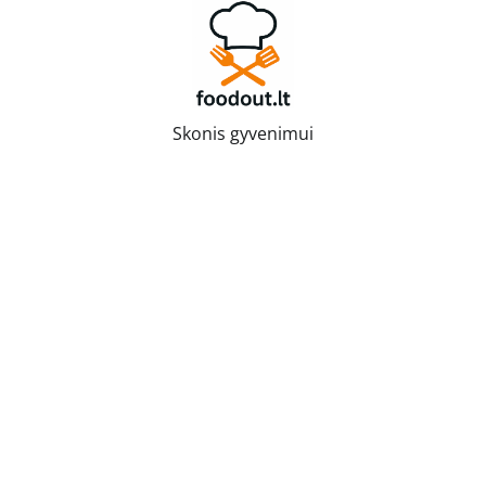
Skip
to
content
Skonis gyvenimui