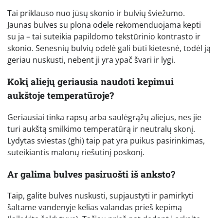
Tai priklauso nuo jūsų skonio ir bulvių šviežumo.
Jaunas bulves su plona odele rekomenduojama kepti
su ja – tai suteikia papildomo tekstūrinio kontrasto ir
skonio. Senesnių bulvių odelė gali būti kietesnė, todėl ją
geriau nuskusti, nebent ji yra ypač švari ir lygi.
Kokį aliejų geriausia naudoti kepimui
aukštoje temperatūroje?
Geriausiai tinka rapsų arba saulėgrąžų aliejus, nes jie
turi aukštą smilkimo temperatūrą ir neutralų skonį.
Lydytas sviestas (ghi) taip pat yra puikus pasirinkimas,
suteikiantis malonų riešutinį poskonį.
Ar galima bulves pasiruošti iš anksto?
Taip, galite bulves nuskusti, supjaustyti ir pamirkyti
šaltame vandenyje kelias valandas prieš kepimą