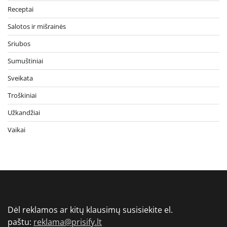
Receptai
Salotos ir mišrainės
Sriubos
Sumuštiniai
Sveikata
Troškiniai
Užkandžiai
Vaikai
Dėl reklamos ar kitų klausimų susisiekite el.
paštu:
reklama@prisify.lt