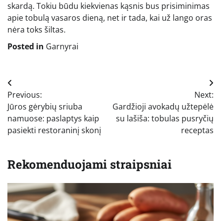
skardą. Tokiu būdu kiekvienas kąsnis bus prisiminimas
apie tobulą vasaros dieną, net ir tada, kai už lango oras
nėra toks šiltas.
Posted in
Garnyrai
Navigacija
Previous:
Next:
tarp
Jūros gėrybių sriuba
Gardžioji avokadų užtepėlė
įrašų
namuose: paslaptys kaip
su lašiša: tobulas pusryčių
pasiekti restoraninį skonį
receptas
Rekomenduojami straipsniai