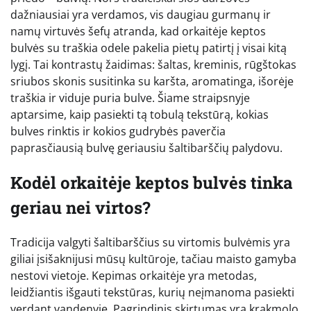
dažniausiai yra verdamos, vis daugiau gurmanų ir
namų virtuvės šefų atranda, kad orkaitėje keptos
bulvės su traškia odele pakelia pietų patirtį į visai kitą
lygį. Tai kontrastų žaidimas: šaltas, kreminis, rūgštokas
sriubos skonis susitinka su karšta, aromatinga, išorėje
traškia ir viduje puria bulve. Šiame straipsnyje
aptarsime, kaip pasiekti tą tobulą tekstūrą, kokias
bulves rinktis ir kokios gudrybės paverčia
paprasčiausią bulvę geriausiu šaltibarščių palydovu.
Kodėl orkaitėje keptos bulvės tinka
geriau nei virtos?
Tradicija valgyti šaltibarščius su virtomis bulvėmis yra
giliai įsišaknijusi mūsų kultūroje, tačiau maisto gamyba
nestovi vietoje. Kepimas orkaitėje yra metodas,
leidžiantis išgauti tekstūras, kurių neįmanoma pasiekti
verdant vandenyje. Pagrindinis skirtumas yra krakmolo