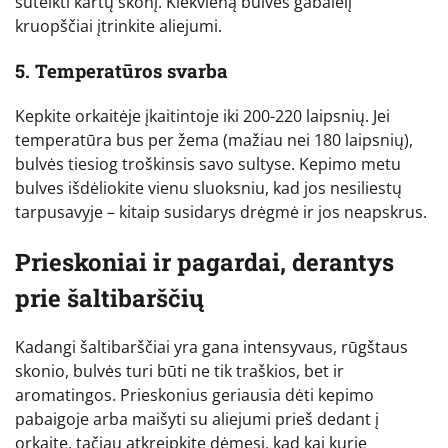
suteikti kartų skonį. Kiekvieną bulvės gabalėlį
kruopščiai įtrinkite aliejumi.
5. Temperatūros svarba
Kepkite orkaitėje įkaitintoje iki 200-220 laipsnių. Jei
temperatūra bus per žema (mažiau nei 180 laipsnių),
bulvės tiesiog troškinsis savo sultyse. Kepimo metu
bulves išdėliokite vienu sluoksniu, kad jos nesiliestų
tarpusavyje – kitaip susidarys drėgmė ir jos neapskrus.
Prieskoniai ir pagardai, derantys
prie šaltibarščių
Kadangi šaltibarščiai yra gana intensyvaus, rūgštaus
skonio, bulvės turi būti ne tik traškios, bet ir
aromatingos. Prieskonius geriausia dėti kepimo
pabaigoje arba maišyti su aliejumi prieš dedant į
orkaitę, tačiau atkreipkite dėmesį, kad kai kurie