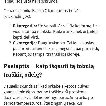
labiau išdžiūsta nei apskrunda.
Geriausiai tinka B arba C kategorijos bulvės
(krakmolingos):
B kategorija:
Universali. Gerai išlaiko formą, bet
viduje tampa minkšta. Puikiai tinka tiek orkaitėje
kepti, tiek virti.
C kategorija:
Daug krakmolo. Tai idealiausias
pasirinkimas tiems, kurie mėgsta labai purų vidų.
Kepant jos tampa itin traškios išorėje.
Paslaptis – kaip išgauti tą tobulą
traškią odelę?
Daugelis skundžiasi, kad orkaitėje keptos bulvės
gaunasi minkštos, bet ne traškios. Ši problema
dažniausiai kyla dėl neteisingo paruošimo arba per
žemos temperatūros. Štai žingsnių seka, kuri