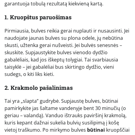
garantuoja tobulą rezultatą kiekvieną kartą.
1. Kruopštus paruošimas
Pirmiausia, bulves reikia gerai nuplauti ir nusausinti. Jei
naudojate jaunas bulves su plona odele, jų nebūtina
skusti, užtenka gerai nušveisti. Jei bulvės senesnės –
skuskite. Supjaustykite bulves vienodo dydžio
gabalėliais, kad jos iškeptų tolygiai. Tai svarbiausia
taisyklė – jei gabalėliai bus skirtingo dydžio, vieni
sudegs, o kiti liks kieti.
2. Krakmolo pašalinimas
Tai yra „slapta” gudrybė. Supjaustę bulves, būtinai
pamirkykite jas šaltame vandenyje bent 30 minučių (o
geriau – valandą). Vanduo ištrauks paviršinį krakmolą,
kuris kepant dažnai sukelia bulvių susilipimą į košę
vietoj traškumo. Po mirkymo bulves
būtinai
kruopščiai