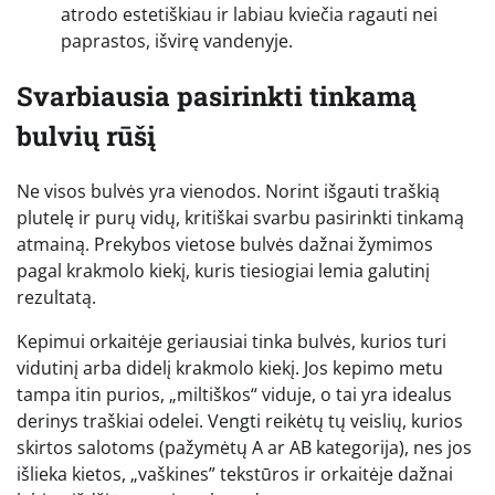
atrodo estetiškiau ir labiau kviečia ragauti nei
paprastos, išvirę vandenyje.
Svarbiausia pasirinkti tinkamą
bulvių rūšį
Ne visos bulvės yra vienodos. Norint išgauti traškią
plutelę ir purų vidų, kritiškai svarbu pasirinkti tinkamą
atmainą. Prekybos vietose bulvės dažnai žymimos
pagal krakmolo kiekį, kuris tiesiogiai lemia galutinį
rezultatą.
Kepimui orkaitėje geriausiai tinka bulvės, kurios turi
vidutinį arba didelį krakmolo kiekį. Jos kepimo metu
tampa itin purios, „miltiškos“ viduje, o tai yra idealus
derinys traškiai odelei. Vengti reikėtų tų veislių, kurios
skirtos salotoms (pažymėtų A ar AB kategorija), nes jos
išlieka kietos, „vaškines” tekstūros ir orkaitėje dažnai