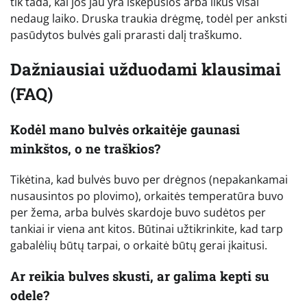
tik tada, kai jos jau yra iškepusios arba likus visai
nedaug laiko. Druska traukia drėgmę, todėl per anksti
pasūdytos bulvės gali prarasti dalį traškumo.
Dažniausiai užduodami klausimai
(FAQ)
Kodėl mano bulvės orkaitėje gaunasi
minkštos, o ne traškios?
Tikėtina, kad bulvės buvo per drėgnos (nepakankamai
nusausintos po plovimo), orkaitės temperatūra buvo
per žema, arba bulvės skardoje buvo sudėtos per
tankiai ir viena ant kitos. Būtinai užtikrinkite, kad tarp
gabalėlių būtų tarpai, o orkaitė būtų gerai įkaitusi.
Ar reikia bulves skusti, ar galima kepti su
odele?