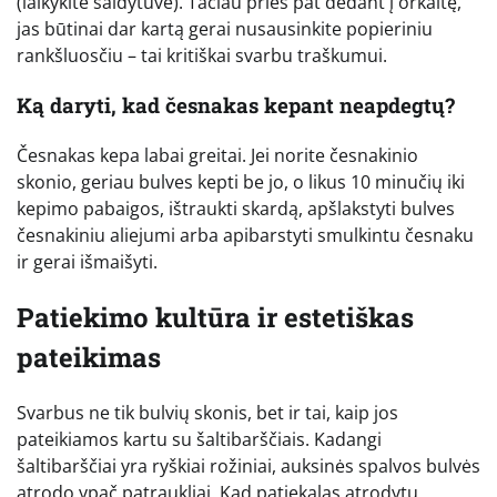
(laikykite šaldytuve). Tačiau prieš pat dedant į orkaitę,
jas būtinai dar kartą gerai nusausinkite popieriniu
rankšluosčiu – tai kritiškai svarbu traškumui.
Ką daryti, kad česnakas kepant neapdegtų?
Česnakas kepa labai greitai. Jei norite česnakinio
skonio, geriau bulves kepti be jo, o likus 10 minučių iki
kepimo pabaigos, ištraukti skardą, apšlakstyti bulves
česnakiniu aliejumi arba apibarstyti smulkintu česnaku
ir gerai išmaišyti.
Patiekimo kultūra ir estetiškas
pateikimas
Svarbus ne tik bulvių skonis, bet ir tai, kaip jos
pateikiamos kartu su šaltibarščiais. Kadangi
šaltibarščiai yra ryškiai rožiniai, auksinės spalvos bulvės
atrodo ypač patraukliai. Kad patiekalas atrodytų