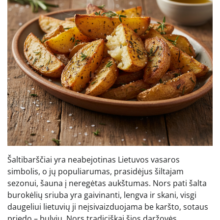
Šaltibarščiai yra neabejotinas Lietuvos vasaros
simbolis, o jų populiarumas, prasidėjus šiltajam
sezonui, šauna į neregėtas aukštumas. Nors pati šalta
burokėlių sriuba yra gaivinanti, lengva ir skani, visgi
daugeliui lietuvių ji neįsivaizduojama be karšto, sotaus
priedo – bulvių. Nors tradiciškai šios daržovės