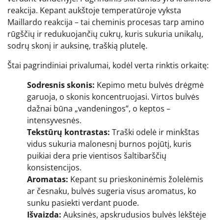
reakcija. Kepant aukštoje temperatūroje vyksta
Maillardo reakcija – tai cheminis procesas tarp amino
rūgščių ir redukuojančių cukrų, kuris sukuria unikalų,
sodrų skonį ir auksinę, traškią plutelę.
Štai pagrindiniai privalumai, kodėl verta rinktis orkaitę:
Sodresnis skonis:
Kepimo metu bulvės drėgmė
garuoja, o skonis koncentruojasi. Virtos bulvės
dažnai būna „vandeningos”, o keptos –
intensyvesnės.
Tekstūrų kontrastas:
Traški odelė ir minkštas
vidus sukuria malonesnį burnos pojūtį, kuris
puikiai dera prie vientisos šaltibarščių
konsistencijos.
Aromatas:
Kepant su prieskoninėmis žolelėmis
ar česnaku, bulvės sugeria visus aromatus, ko
sunku pasiekti verdant puode.
Išvaizda:
Auksinės, apskrudusios bulvės lėkštėje