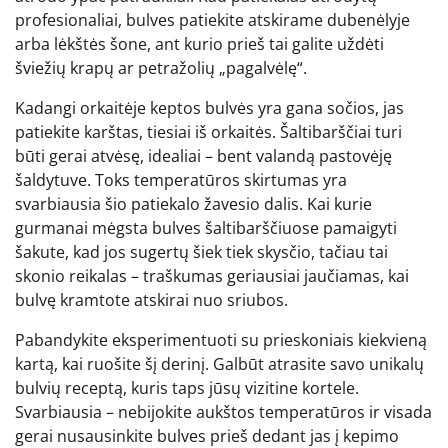
profesionaliai, bulves patiekite atskirame dubenėlyje
arba lėkštės šone, ant kurio prieš tai galite uždėti
šviežių krapų ar petražolių „pagalvėlę“.
Kadangi orkaitėje keptos bulvės yra gana sočios, jas
patiekite karštas, tiesiai iš orkaitės. Šaltibarščiai turi
būti gerai atvėsę, idealiai – bent valandą pastovėję
šaldytuve. Toks temperatūros skirtumas yra
svarbiausia šio patiekalo žavesio dalis. Kai kurie
gurmanai mėgsta bulves šaltibarščiuose pamaigyti
šakute, kad jos sugertų šiek tiek skysčio, tačiau tai
skonio reikalas – traškumas geriausiai jaučiamas, kai
bulvę kramtote atskirai nuo sriubos.
Pabandykite eksperimentuoti su prieskoniais kiekvieną
kartą, kai ruošite šį derinį. Galbūt atrasite savo unikalų
bulvių receptą, kuris taps jūsų vizitine kortele.
Svarbiausia – nebijokite aukštos temperatūros ir visada
gerai nusausinkite bulves prieš dedant jas į kepimo