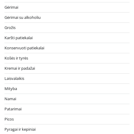
Gėrimai
Gėrimai su alkoholiu
Grožis
Karšti patiekalai
Konservuoti patiekalai
Košės ir tyrės
Kremai ir padažai
Laisvalaikis
Mityba
Namai
Patarimai
Picos
Pyragai ir kepiniai