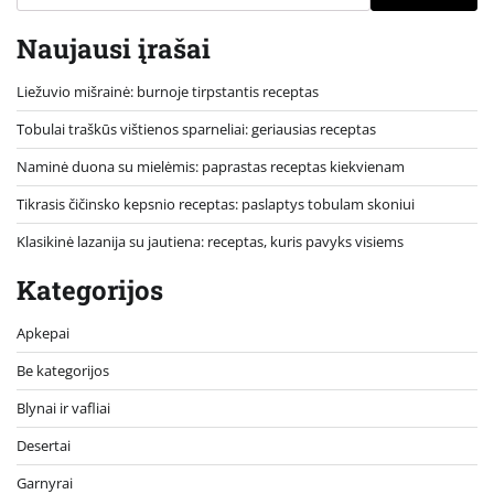
Naujausi įrašai
Liežuvio mišrainė: burnoje tirpstantis receptas
Tobulai traškūs vištienos sparneliai: geriausias receptas
Naminė duona su mielėmis: paprastas receptas kiekvienam
Tikrasis čičinsko kepsnio receptas: paslaptys tobulam skoniui
Klasikinė lazanija su jautiena: receptas, kuris pavyks visiems
Kategorijos
Apkepai
Be kategorijos
Blynai ir vafliai
Desertai
Garnyrai