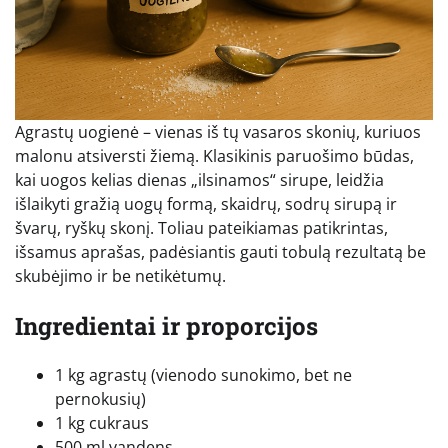
Agrastų uogienė – vienas iš tų vasaros skonių, kuriuos
malonu atsiversti žiemą. Klasikinis paruošimo būdas,
kai uogos kelias dienas „ilsinamos“ sirupe, leidžia
išlaikyti gražią uogų formą, skaidrų, sodrų sirupą ir
švarų, ryškų skonį. Toliau pateikiamas patikrintas,
išsamus aprašas, padėsiantis gauti tobulą rezultatą be
skubėjimo ir be netikėtumų.
Ingredientai ir proporcijos
1 kg agrastų (vienodo sunokimo, bet ne
pernokusių)
1 kg cukraus
500 ml vandens