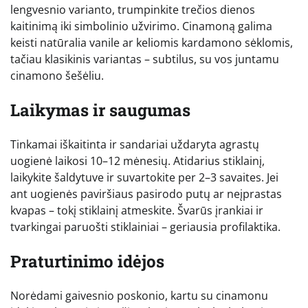
lengvesnio varianto, trumpinkite trečios dienos
kaitinimą iki simbolinio užvirimo. Cinamoną galima
keisti natūralia vanile ar keliomis kardamono sėklomis,
tačiau klasikinis variantas – subtilus, su vos juntamu
cinamono šešėliu.
Laikymas ir saugumas
Tinkamai iškaitinta ir sandariai uždaryta agrastų
uogienė laikosi 10–12 mėnesių. Atidarius stiklainį,
laikykite šaldytuve ir suvartokite per 2–3 savaites. Jei
ant uogienės paviršiaus pasirodo putų ar neįprastas
kvapas – tokį stiklainį atmeskite. Švarūs įrankiai ir
tvarkingai paruošti stiklainiai – geriausia profilaktika.
Praturtinimo idėjos
Norėdami gaivesnio poskonio, kartu su cinamonu