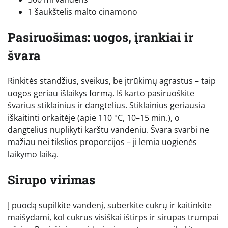
1 šaukštelis malto cinamono
Pasiruošimas: uogos, įrankiai ir
švara
Rinkitės standžius, sveikus, be įtrūkimų agrastus – taip
uogos geriau išlaikys formą. Iš karto pasiruoškite
švarius stiklainius ir dangtelius. Stiklainius geriausia
iškaitinti orkaitėje (apie 110 °C, 10–15 min.), o
dangtelius nuplikyti karštu vandeniu. Švara svarbi ne
mažiau nei tikslios proporcijos – ji lemia uogienės
laikymo laiką.
Sirupo virimas
Į puodą supilkite vandenį, suberkite cukrų ir kaitinkite
maišydami, kol cukrus visiškai ištirps ir sirupas trumpai