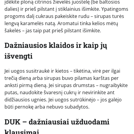
įdėkite ploną citrinos žievelės juostelę (be baltosios
dalies) ir prieš pilstant į stiklainius išimkite. Ypatingoms
progoms dalį cukraus pakeiskite rudu – sirupas turės
lengvą karamelės natą. Aromatui tinka kelios mėtų
šakelės – jas taip pat prieš pilstant išimkite.
Dažniausios klaidos ir kaip jų
išvengti
Jei uogos susitraukė ir kietos – tikėtina, virė per ilgai
trečią dieną arba sirupas buvo pilamas karštas per
anksti pirmą dieną. Jei sirupas drumstas – nugraibykite
putas, naudokite švaresnį cukrų ir nevirinkite ant
didžiausios ugnies. Jei uogos sutrūkinėjo – jos galėjo
būti pernokę arba nebuvo subadytos.
DUK – dažniausiai užduodami
klausimai