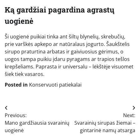
Ką gardžiai pagardina agrastų
uogienė
Ši uogienė puikiai tinka ant šiltų blynelių, skrebučių,
prie varškės apkepo ar natūralaus jogurto. Šaukštelis
sirupo praturtina arbatas ir gaiviuosius gėrimus, o
uogos tampa puikiu įdaru pyragams ar trapios tešlos
krepšeliams. Paprasta ir universalu – lėkštėje visuomet
šiek tiek vasaros.
Posted in
Konservuoti patiekalai
Navigacija
Previous:
Next:
tarp
Mano gardžiausia svarainių
Svarainių sirupas žiemai –
įrašų
uogienė
gintarinė namų atsarga