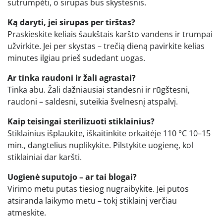
sutrumpėti, o sirupas bus skystesnis.
Ką daryti, jei sirupas per tirštas?
Praskieskite keliais šaukštais karšto vandens ir trumpai
užvirkite. Jei per skystas – trečią dieną pavirkite kelias
minutes ilgiau prieš sudedant uogas.
Ar tinka raudoni ir žali agrastai?
Tinka abu. Žali dažniausiai standesni ir rūgštesni,
raudoni – saldesni, suteikia švelnesnį atspalvį.
Kaip teisingai sterilizuoti stiklainius?
Stiklainius išplaukite, iškaitinkite orkaitėje 110 °C 10–15
min., dangtelius nuplikykite. Pilstykite uogienę, kol
stiklainiai dar karšti.
Uogienė suputojo – ar tai blogai?
Virimo metu putas tiesiog nugraibykite. Jei putos
atsiranda laikymo metu – tokį stiklainį verčiau
atmeskite.