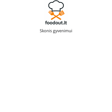
Skip
to
content
Skonis gyvenimui