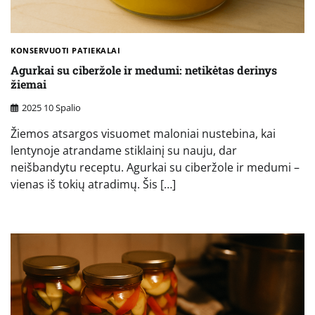
KONSERVUOTI PATIEKALAI
Agurkai su ciberžole ir medumi: netikėtas derinys
žiemai
2025 10 Spalio
Žiemos atsargos visuomet maloniai nustebina, kai
lentynoje atrandame stiklainį su nauju, dar
neišbandytu receptu. Agurkai su ciberžole ir medumi –
vienas iš tokių atradimų. Šis […]