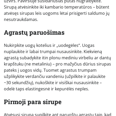
užvirs. Paviršiuje susidariusias putas nugraibykite.
Sirupą atvėsinkite iki kambario temperatūros – būtent
atvėsęs sirupas leis uogoms lėtai prisigerti saldumo jų
nesutraukdamas.
Agrastų paruošimas
Nukirpkite uogų kotelius ir „uodegėles“. Uogas
nuplaukite ir labai trumpai nusausinkite. Kiekvieną
agrastą subadykite itin plonu mediniu virbeliu ar dantų
krapštuku (ne metaliniu) – pro mažyčius dūrius sirupas
pateks į uogos vidų. Tuomet agrastus trumpam
užplikykite verdančiu vandeniu (užpilkite ir palaukite
~30 sekundžių), nukoškite ir visiškai nusausinkite –
odelė taps elastingesnė ir kepurėlės neples.
Pirmoji para sirupe
Atvėsusį sirupą supilkite ant paruoštų agrastų taip, kad