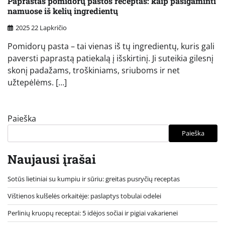
Paprastas pomidorų pastos receptas: kaip pasigaminti
namuose iš kelių ingredientų
2025 22 Lapkričio
Pomidorų pasta – tai vienas iš tų ingredientų, kuris gali
paversti paprastą patiekalą į išskirtinį. Ji suteikia gilesnį
skonį padažams, troškiniams, sriuboms ir net
užtepėlėms. […]
Paieška
Paieška
Naujausi įrašai
Sotūs lietiniai su kumpiu ir sūriu: greitas pusryčių receptas
Vištienos kulšelės orkaitėje: paslaptys tobulai odelei
Perlinių kruopų receptai: 5 idėjos sočiai ir pigiai vakarienei