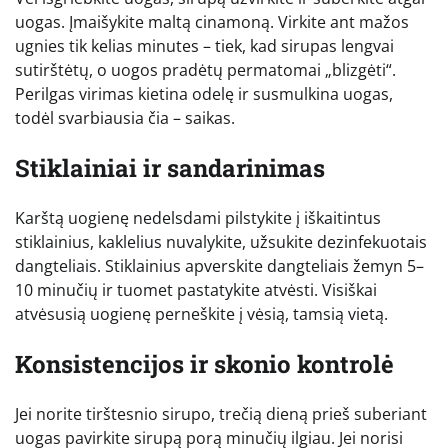
uogas. Įmaišykite maltą cinamoną. Virkite ant mažos
ugnies tik kelias minutes – tiek, kad sirupas lengvai
sutirštėtų, o uogos pradėtų permatomai „blizgėti“.
Perilgas virimas kietina odelę ir susmulkina uogas,
todėl svarbiausia čia – saikas.
Stiklainiai ir sandarinimas
Karštą uogienę nedelsdami pilstykite į iškaitintus
stiklainius, kaklelius nuvalykite, užsukite dezinfekuotais
dangteliais. Stiklainius apverskite dangteliais žemyn 5–
10 minučių ir tuomet pastatykite atvėsti. Visiškai
atvėsusią uogienę perneškite į vėsią, tamsią vietą.
Konsistencijos ir skonio kontrolė
Jei norite tirštesnio sirupo, trečią dieną prieš suberiant
uogas pavirkite sirupą porą minučių ilgiau. Jei norisi