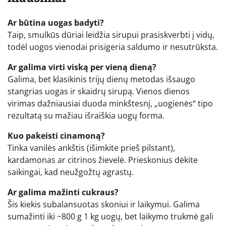
Ar būtina uogas badyti?
Taip, smulkūs dūriai leidžia sirupui prasiskverbti į vidų,
todėl uogos vienodai prisigeria saldumo ir nesutrūksta.
Ar galima virti viską per vieną dieną?
Galima, bet klasikinis trijų dienų metodas išsaugo
stangrias uogas ir skaidrų sirupą. Vienos dienos
virimas dažniausiai duoda minkštesnį, „uogienės“ tipo
rezultatą su mažiau išraiškia uogų forma.
Kuo pakeisti cinamoną?
Tinka vanilės ankštis (išimkite prieš pilstant),
kardamonas ar citrinos žievelė. Prieskonius dėkite
saikingai, kad neužgožtų agrastų.
Ar galima mažinti cukraus?
Šis kiekis subalansuotas skoniui ir laikymui. Galima
sumažinti iki ~800 g 1 kg uogų, bet laikymo trukmė gali