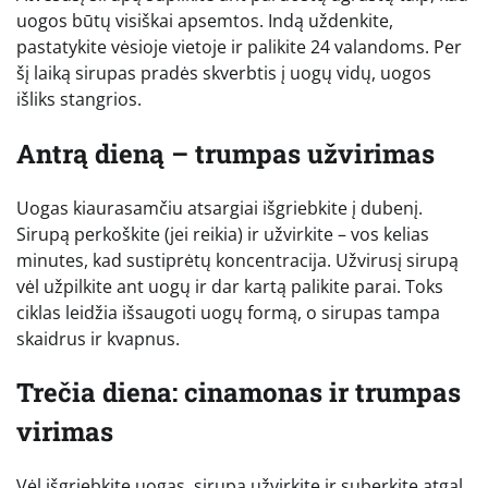
uogos būtų visiškai apsemtos. Indą uždenkite,
pastatykite vėsioje vietoje ir palikite 24 valandoms. Per
šį laiką sirupas pradės skverbtis į uogų vidų, uogos
išliks stangrios.
Antrą dieną – trumpas užvirimas
Uogas kiaurasamčiu atsargiai išgriebkite į dubenį.
Sirupą perkoškite (jei reikia) ir užvirkite – vos kelias
minutes, kad sustiprėtų koncentracija. Užvirusį sirupą
vėl užpilkite ant uogų ir dar kartą palikite parai. Toks
ciklas leidžia išsaugoti uogų formą, o sirupas tampa
skaidrus ir kvapnus.
Trečia diena: cinamonas ir trumpas
virimas
Vėl išgriebkite uogas, sirupą užvirkite ir suberkite atgal