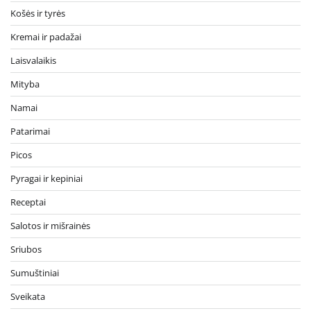
Košės ir tyrės
Kremai ir padažai
Laisvalaikis
Mityba
Namai
Patarimai
Picos
Pyragai ir kepiniai
Receptai
Salotos ir mišrainės
Sriubos
Sumuštiniai
Sveikata