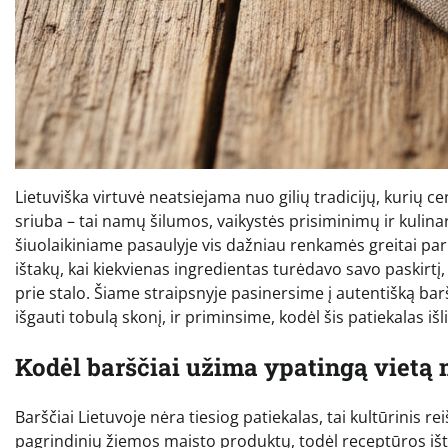
Lietuviška virtuvė neatsiejama nuo gilių tradicijų, kurių c
sriuba – tai namų šilumos, vaikystės prisiminimų ir kulin
šiuolaikiniame pasaulyje vis dažniau renkamės greitai pa
ištakų, kai kiekvienas ingredientas turėdavo savo paskirt
prie stalo. Šiame straipsnyje pasinersime į autentišką ba
išgauti tobulą skonį, ir priminsime, kodėl šis patiekalas iš
Kodėl barščiai užima ypatingą vietą 
Barščiai Lietuvoje nėra tiesiog patiekalas, tai kultūrinis r
pagrindinių žiemos maisto produktų, todėl receptūros išto