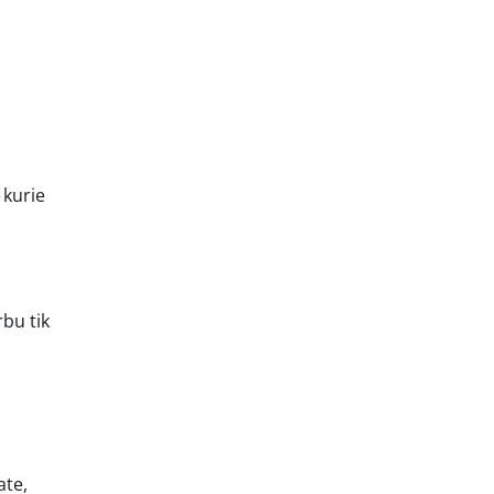
 kurie
rbu tik
ate,