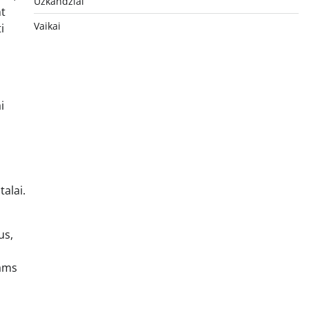
Užkandžiai
nt
Vaikai
i
i
talai.
us,
iams