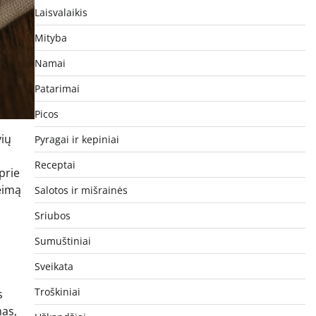
Laisvalaikis
Mityba
Namai
Patarimai
Picos
vių
Pyragai ir kepiniai
Receptai
prie
eimą
Salotos ir mišrainės
Sriubos
Sumuštiniai
Sveikata
Troškiniai
s
mas,