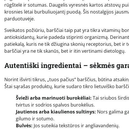
rūgštelė ir sotumas. Daugelis vyresnės kartos atstovų pu
krosnies lėtai burbuliuojantį puodą. Šis nostalgijos jausm
parduotuvėje.
Sveikatos požiūriu, barščiai taip pat yra tikra vitaminų bo
antioksidantų, kurie padeda stiprinti organizmą. Derina
patiekalą, kuris ne tik džiugina skonių receptorius, bet ir 
barščiai yra ne tik skanūs, bet ir itin vertinami dietologų.
Autentiški ingredientai – sėkmės gar
Norint išvirti tikrus, „tuos pačius“ barščius, būtina atsaki
Štai sąrašas produktų, kurie sudaro tikro lietuviško baršč
Švieži arba marinuoti burokėliai:
Tai sriubos šird
tvirtus ir sodrios spalvos burokėlius.
Jautienos arba kiaulienos sultinys:
Nors galima ga
gilumo ir sotumo.
Bulvės:
Jos suteikia tekstūros ir angliavandenių.