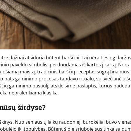
entre dažnai atsiduria būtent barščiai. Tai nėra tiesiog daržo
arinio paveldo simbolis, perduodamas iš kartos į kartą. Nors
ruošiamą maistą, tradicinis barščių receptas sugrąžina mus 
į, o pats gaminimo procesas tapdavo ritualu, sukviečiančiu š
rščių gaminimo pasaulį, atskleisime paslaptis, kurios padeda
lieka nepralenkiama klasika.
mūsų širdyse?
eiškinys. Nuo seniausių laikų raudonieji burokėliai buvo viena
bulėjo iki tobulybės. Būtent šioje sriuboje susitinka saldu