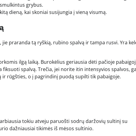
susmulkintus grybus.
i kitą dieną, kai skoniai susijungia į vieną visumą.
vą
jie praranda tą ryškią, rubino spalvą ir tampa rusvi. Yra kel
rkomis ilgą laiką. Burokėlius geriausia dėti pačioje pabaigoj
fiksuoti spalvą. Trečia, jei norite itin intensyvios spalvos, ga
ir rūgšties, o į pagrindinį puodą supilti tik pabaigoje.
arbiausia tokiu atveju paruošti sodrų daržovių sultinį su
urio dažniausiai tikimės iš mėsos sultinio.