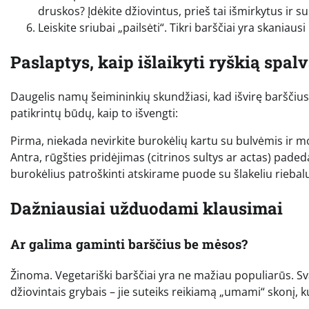
druskos? Įdėkite džiovintus, prieš tai išmirkytus ir 
Leiskite sriubai „pailsėti“. Tikri barščiai yra skaniaus
Paslaptys, kaip išlaikyti ryškią spal
Daugelis namų šeimininkių skundžiasi, kad išvirę barščius, 
patikrintų būdų, kaip to išvengti:
Pirma, niekada nevirkite burokėlių kartu su bulvėmis ir mo
Antra, rūgšties pridėjimas (citrinos sultys ar actas) padeda 
burokėlius patroškinti atskirame puode su šlakeliu riebalų 
Dažniausiai užduodami klausimai
Ar galima gaminti barščius be mėsos?
Žinoma. Vegetariški barščiai yra ne mažiau populiarūs. Sv
džiovintais grybais – jie suteiks reikiamą „umami“ skonį, k