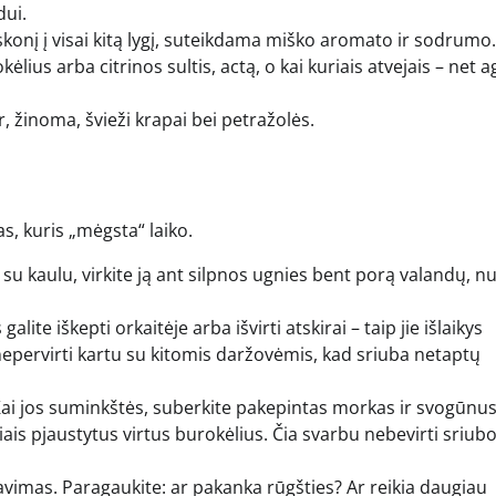
ui.
 skonį į visai kitą lygį, suteikdama miško aromato ir sodrumo.
lius arba citrinos sultis, actą, o kai kuriais atvejais – net 
r, žinoma, švieži krapai bei petražolės.
s, kuris „mėgsta“ laiko.
 su kaulu, virkite ją ant silpnos ugnies bent porą valandų, n
lite iškepti orkaitėje arba išvirti atskirai – taip jie išlaikys
nepervirti kartu su kitomis daržovėmis, kad sriuba netaptų
. Kai jos suminkštės, suberkite pakepintas morkas ir svogūnus
is pjaustytus virtus burokėlius. Čia svarbu nebevirti sriubos
imas. Paragaukite: ar pakanka rūgšties? Ar reikia daugiau