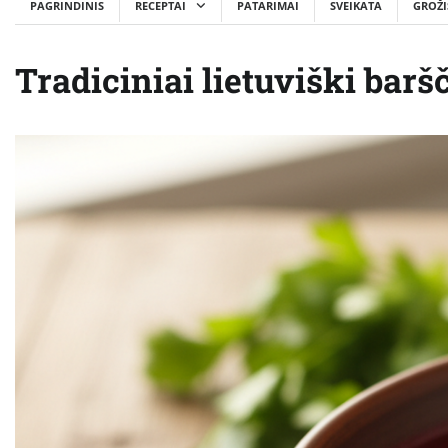
PAGRINDINIS
RECEPTAI
PATARIMAI
SVEIKATA
GROŽI
Tradiciniai lietuviški baršč