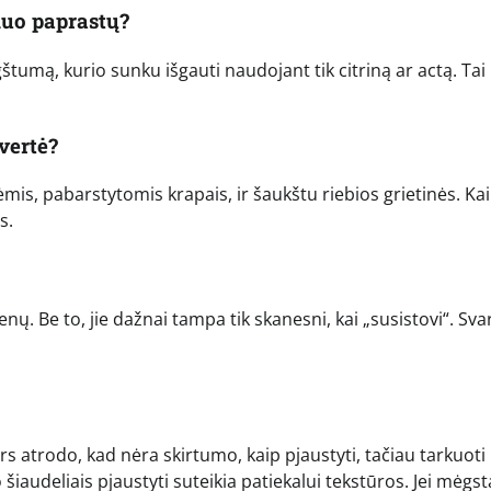
 nuo paprastų?
ūgštumą, kurio sunku išgauti naudojant tik citriną ar actą. Tai
vertė?
mis, pabarstytomis krapais, ir šaukštu riebios grietinės. Kai
s.
ienų. Be to, jie dažnai tampa tik skanesni, kai „susistovi“. Sva
s atrodo, kad nėra skirtumo, kaip pjaustyti, tačiau tarkuoti
 šiaudeliais pjaustyti suteikia patiekalui tekstūros. Jei mėgst