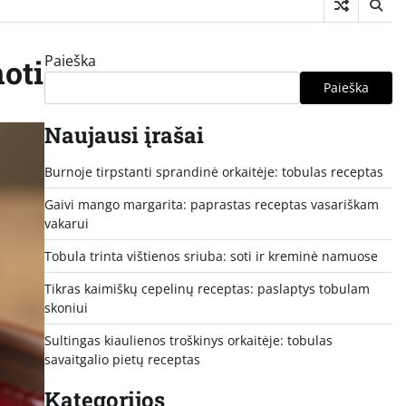
Paieška
noti
Paieška
Naujausi įrašai
Burnoje tirpstanti sprandinė orkaitėje: tobulas receptas
Gaivi mango margarita: paprastas receptas vasariškam
vakarui
Tobula trinta vištienos sriuba: soti ir kreminė namuose
Tikras kaimiškų cepelinų receptas: paslaptys tobulam
skoniui
Sultingas kiaulienos troškinys orkaitėje: tobulas
savaitgalio pietų receptas
Kategorijos