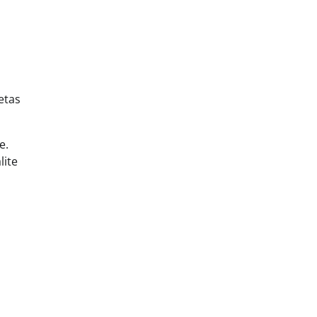
etas
e.
lite