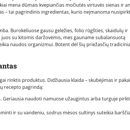
ikiai mena dūmais kvepiančias močiutės virtuvės sienas ir a
as – tai pagrindinis ingredientas, kurio neįmanoma nusipirkt
mba. Burokėliuose gausu geležies, folio rūgšties, skaidulų ir
nt juos su kitomis daržovėmis, mes gauname subalansuotą
teikia naudos organizmui. Būtent dėl šių priežasčių tradicinia
antas
ngai rinktis produktus. Didžiausia klaida – skubėjimas ir pakai
ių recepto pagrindą:
is. Geriausia naudoti namuose užaugintus arba turguje pirkt
minti ir su vandeniu, sodrus mėsos sultinys suteikia baršč