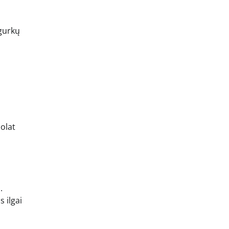
agurkų
uolat
.
 ilgai