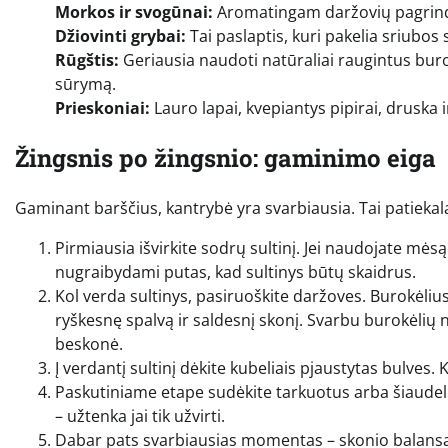
Morkos ir svogūnai:
Aromatingam daržovių pagrind
Džiovinti grybai:
Tai paslaptis, kuri pakelia sriubos
Rūgštis:
Geriausia naudoti natūraliai raugintus burokė
sūrymą.
Prieskoniai:
Lauro lapai, kvepiantys pipirai, druska i
Žingsnis po žingsnio: gaminimo eiga
Gaminant barščius, kantrybė yra svarbiausia. Tai patiekala
Pirmiausia išvirkite sodrų sultinį. Jei naudojate mėsą
nugraibydami putas, kad sultinys būtų skaidrus.
Kol verda sultinys, pasiruoškite daržoves. Burokėlius ga
ryškesnę spalvą ir saldesnį skonį. Svarbu burokėlių 
beskonė.
Į verdantį sultinį dėkite kubeliais pjaustytas bulves
Paskutiniame etape sudėkite tarkuotus arba šiaudelia
– užtenka jai tik užvirti.
Dabar pats svarbiausias momentas – skonio balansav