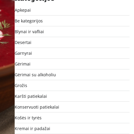
Apkepai
Be kategorijos
Blynai ir vafliai
Desertai
Garnyrai
Gėrimai
Gėrimai su alkoholiu
Grožis
Karšti patiekalai
Konservuoti patiekalai
Košės ir tyrės
Kremai ir padažai