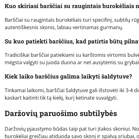
Kuo skiriasi barščiai su raugintais burokėliais
Barščiai su raugintais burokėliais turi specifinį, subtilų r
autentiškesnis skonis, labiau vertinamas gurmanų.
Su kuo patiekti barščius, kad patirtis būtų pilna
Tradiciškai barščiai patiekiami su karštomis virtomis bulvė
mėgsta valgyti su juoda duona ar net ausytėmis su grybai
Kiek laiko barščius galima laikyti šaldytuve?
Tinkamai laikomi, barščiai šaldytuve gali išstovėti iki 3-4 d
kaskart kaitinti tik tą kiekį, kurį ketinate suvalgyti.
Daržovių paruošimo subtilybės
Daržovių pjaustymo būdas taip pat turi įtakos skoniui. Nor
burokėliai greičiau atiduoda savo skonį ir spalvą sriubai, o