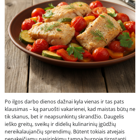
Po ilgos darbo dienos dažnai kyla vienas ir tas pats
klausimas – ką paruošti vakarienei, kad maistas būtų ne
tik skanus, bet ir neapsunkintų skrandžio. Daugelis
ieško greitų, sveikų ir didelių kulinarinių įgūdžių
nereikalaujančių sprendimų. Būtent tokiais atvejais
nepakeičiamu pasirinkimu tampa burnoje tirpstanti