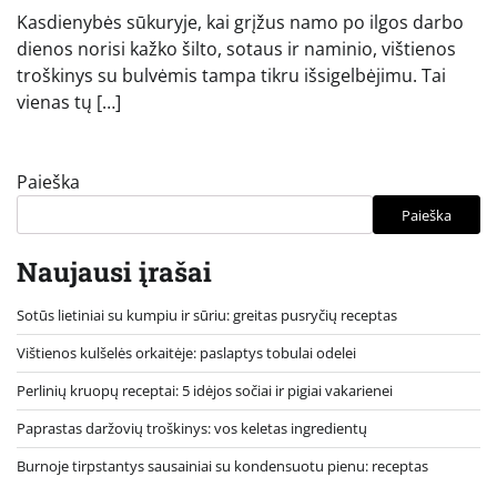
Kasdienybės sūkuryje, kai grįžus namo po ilgos darbo
dienos norisi kažko šilto, sotaus ir naminio, vištienos
troškinys su bulvėmis tampa tikru išsigelbėjimu. Tai
vienas tų […]
Paieška
Paieška
Naujausi įrašai
Sotūs lietiniai su kumpiu ir sūriu: greitas pusryčių receptas
Vištienos kulšelės orkaitėje: paslaptys tobulai odelei
Perlinių kruopų receptai: 5 idėjos sočiai ir pigiai vakarienei
Paprastas daržovių troškinys: vos keletas ingredientų
Burnoje tirpstantys sausainiai su kondensuotu pienu: receptas