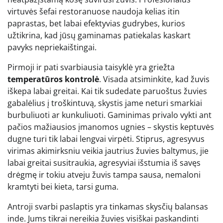
virtuvės šefai restoranuose naudoja kelias itin
paprastas, bet labai efektyvias gudrybes, kurios
užtikrina, kad jūsų gaminamas patiekalas kaskart
pavyks nepriekaištingai.
Pirmoji ir pati svarbiausia taisyklė yra griežta
temperatūros kontrolė
. Visada atsiminkite, kad žuvis
iškepa labai greitai. Kai tik sudedate paruoštus žuvies
gabalėlius į troškintuvą, skystis jame neturi smarkiai
burbuliuoti ar kunkuliuoti. Gaminimas privalo vykti ant
pačios mažiausios įmanomos ugnies – skystis keptuvės
dugne turi tik labai lengvai virpėti. Stiprus, agresyvus
virimas akimirksniu veikia jautrius žuvies baltymus, jie
labai greitai susitraukia, agresyviai išstumia iš savęs
drėgmę ir tokiu atveju žuvis tampa sausa, nemaloni
kramtyti bei kieta, tarsi guma.
Antroji svarbi paslaptis yra tinkamas skysčių balansas
inde. Jums tikrai nereikia žuvies visiškai paskandinti