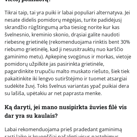
Tikrai taip, tai yra puiki ir labai populiari alternatyva. Jei
nesate didelis pomidorų mėgėjas, turite padidėjusį
skrandžio rūgštingumą arba tiesiog norite kur kas
švelnesnio, kreminio skonio, drąsiai galite naudoti
riebesnę grietinėlę (rekomenduojama rinktis bent 30%
riebumo grietinėlę, kad ji nesusitrauktų nuo karščio
gaminimo metu). Apkepinę svogūnus ir morkas, vietoje
pomidorų užpilkite jas pasirinkta grietinėle,
pagardinkite trupučiu malto muskato riešuto, šiek tiek
pakaitinkite iki lengvo sutirštėjimo ir tuomet atsargiai
sudėkite žuvį. Toks švelnus variantas ypač puikiai dera
su lašiša, upėtakiu ar net paprasta menke.
Ką daryti, jei mano nusipirkta žuvies filė vis
dar yra su kaulais?
Labai rekomenduojama prieš pradedant gaminimą
rasti laiko ir kruopščiai pašalinti visus pastebimus