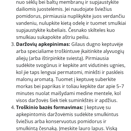
nuo sėklų bei baltų membranų ir supjaustykite
dailiomis juostelėmis. Jei naudojate šviežius
pomidorus, pirmiausia nuplikykite juos verdančiu
vandeniu, nulupkite kietą odelę ir tuomet smulkiai
supjaustykite kubeliais. Česnako skilteles kuo
smulkiau sukapokite aštriu peiliu.
Daržovių apkepinimas:
Gilaus dugno keptuvėje
arba specialiame troškintuve įkaitinkite alyvuogių
aliejų (arba ištirpinkite sviestą). Pirmiausia
sudėkite svogūnus ir kepkite ant vidutinės ugnies,
kol jie taps lengvai permatomi, minkšti ir paskleis
malonų aromatą. Tuomet į keptuvę suberkite
morkas bei paprikas ir toliau kepkite dar apie 5–7
minutes nuolat maišydami medine mentele, kol
visos daržovės šiek tiek suminkštės ir apdžius.
Troškinio bazės formavimas:
Į keptuvę su
apkepintomis daržovėmis sudėkite smulkintus
šviežius arba konservuotus pomidorus ir
smulkintą česnaką. Įmeskite lauro lapus. Viską