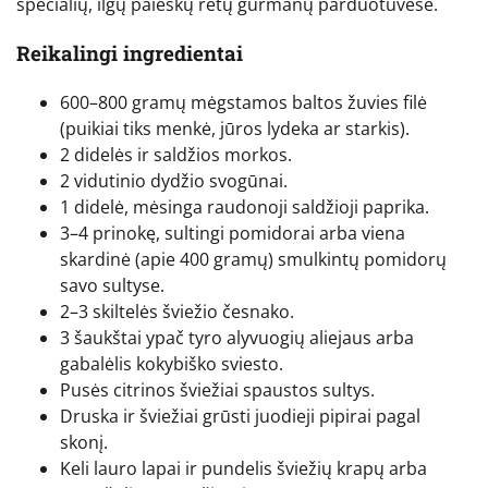
specialių, ilgų paieškų retų gurmanų parduotuvėse.
Reikalingi ingredientai
600–800 gramų mėgstamos baltos žuvies filė
(puikiai tiks menkė, jūros lydeka ar starkis).
2 didelės ir saldžios morkos.
2 vidutinio dydžio svogūnai.
1 didelė, mėsinga raudonoji saldžioji paprika.
3–4 prinokę, sultingi pomidorai arba viena
skardinė (apie 400 gramų) smulkintų pomidorų
savo sultyse.
2–3 skiltelės šviežio česnako.
3 šaukštai ypač tyro alyvuogių aliejaus arba
gabalėlis kokybiško sviesto.
Pusės citrinos šviežiai spaustos sultys.
Druska ir šviežiai grūsti juodieji pipirai pagal
skonį.
Keli lauro lapai ir pundelis šviežių krapų arba