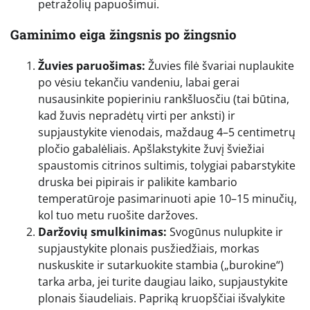
petražolių papuošimui.
Gaminimo eiga žingsnis po žingsnio
Žuvies paruošimas:
Žuvies filė švariai nuplaukite
po vėsiu tekančiu vandeniu, labai gerai
nusausinkite popieriniu rankšluosčiu (tai būtina,
kad žuvis nepradėtų virti per anksti) ir
supjaustykite vienodais, maždaug 4–5 centimetrų
pločio gabalėliais. Apšlakstykite žuvį šviežiai
spaustomis citrinos sultimis, tolygiai pabarstykite
druska bei pipirais ir palikite kambario
temperatūroje pasimarinuoti apie 10–15 minučių,
kol tuo metu ruošite daržoves.
Daržovių smulkinimas:
Svogūnus nulupkite ir
supjaustykite plonais pusžiedžiais, morkas
nuskuskite ir sutarkuokite stambia („burokine“)
tarka arba, jei turite daugiau laiko, supjaustykite
plonais šiaudeliais. Papriką kruopščiai išvalykite