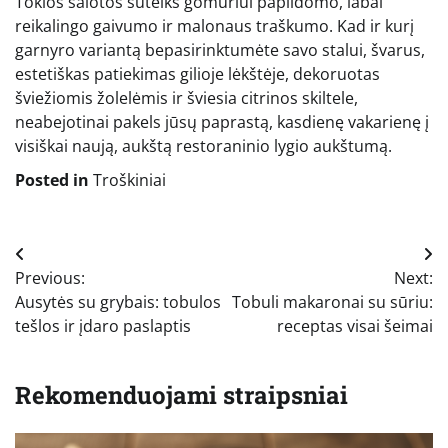
Tokios salotos suteiks gomuriui papildomo, labai
reikalingo gaivumo ir malonaus traškumo. Kad ir kurį
garnyro variantą bepasirinktumėte savo stalui, švarus,
estetiškas patiekimas gilioje lėkštėje, dekoruotas
šviežiomis žolelėmis ir šviesia citrinos skiltele,
neabejotinai pakels jūsų paprastą, kasdienę vakarienę į
visiškai naują, aukštą restoraninio lygio aukštumą.
Posted in
Troškiniai
Navigacija
Previous:
Next:
tarp
Ausytės su grybais: tobulos
Tobuli makaronai su sūriu:
įrašų
tešlos ir įdaro paslaptis
receptas visai šeimai
Rekomenduojami straipsniai