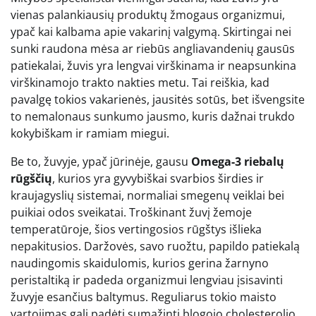
vienas palankiausių produktų žmogaus organizmui,
ypač kai kalbama apie vakarinį valgymą. Skirtingai nei
sunki raudona mėsa ar riebūs angliavandenių gausūs
patiekalai, žuvis yra lengvai virškinama ir neapsunkina
virškinamojo trakto nakties metu. Tai reiškia, kad
pavalgę tokios vakarienės, jausitės sotūs, bet išvengsite
to nemalonaus sunkumo jausmo, kuris dažnai trukdo
kokybiškam ir ramiam miegui.
Be to, žuvyje, ypač jūrinėje, gausu
Omega-3 riebalų
rūgščių
, kurios yra gyvybiškai svarbios širdies ir
kraujagyslių sistemai, normaliai smegenų veiklai bei
puikiai odos sveikatai. Troškinant žuvį žemoje
temperatūroje, šios vertingosios rūgštys išlieka
nepakitusios. Daržovės, savo ruožtu, papildo patiekalą
naudingomis skaidulomis, kurios gerina žarnyno
peristaltiką ir padeda organizmui lengviau įsisavinti
žuvyje esančius baltymus. Reguliarus tokio maisto
vartojimas gali padėti sumažinti blogojo cholesterolio