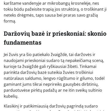
karštame vandenyje ar mikrobangų krosnelėje, nes
tokiu būdu pažeisite trapią jos struktūrą, o troškinant ji
neteks drėgmės, taps sausa bei praras savo gražią
formą.
Daržovių bazė ir prieskoniai: skonio
fundamentas
Jei žuvis yra šio patiekalo žvaigždė, tai daržovės ir
naudojami prieskoniai sudaro tą nepakeičiamą sceną,
kurioje ta žvaigždė gali ryškiausiai žibėti. Tinkamai
parinkta daržovių bazė suteikia žuvies troškiniui
natūralaus saldumo, lengvo rūgštumo ir gilumo, todėl
gaminant jums tikrai neprireiks gausybės dirbtinių,
parduotuvėse pirktų padažų ar ne itin sveikų sultinio
kubelių.
Klasikinį ir patikimiausią daržovių pagrindą sudaro