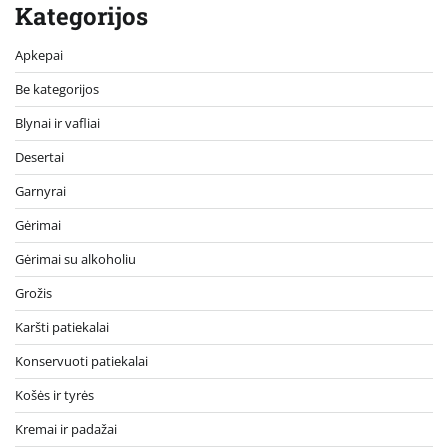
Kategorijos
Apkepai
Be kategorijos
Blynai ir vafliai
Desertai
Garnyrai
Gėrimai
Gėrimai su alkoholiu
Grožis
Karšti patiekalai
Konservuoti patiekalai
Košės ir tyrės
Kremai ir padažai