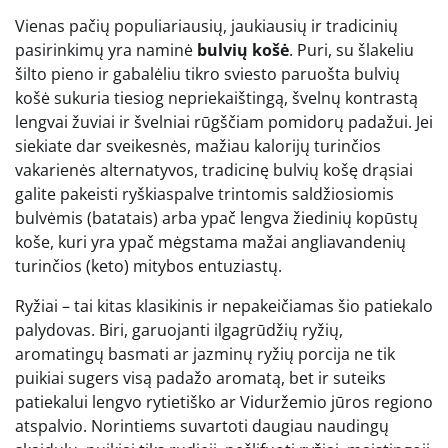
Vienas pačių populiariausių, jaukiausių ir tradicinių
pasirinkimų yra naminė
bulvių košė
. Puri, su šlakeliu
šilto pieno ir gabalėliu tikro sviesto paruošta bulvių
košė sukuria tiesiog nepriekaištingą, švelnų kontrastą
lengvai žuviai ir švelniai rūgščiam pomidorų padažui. Jei
siekiate dar sveikesnės, mažiau kalorijų turinčios
vakarienės alternatyvos, tradicinę bulvių košę drąsiai
galite pakeisti ryškiaspalve trintomis saldžiosiomis
bulvėmis (batatais) arba ypač lengva žiedinių kopūstų
koše, kuri yra ypač mėgstama mažai angliavandenių
turinčios (keto) mitybos entuziastų.
Ryžiai – tai kitas klasikinis ir nepakeičiamas šio patiekalo
palydovas. Biri, garuojanti ilgagrūdžių ryžių,
aromatingų basmati ar jazminų ryžių porcija ne tik
puikiai sugers visą padažo aromatą, bet ir suteiks
patiekalui lengvo rytietiško ar Viduržemio jūros regiono
atspalvio. Norintiems suvartoti daugiau naudingų