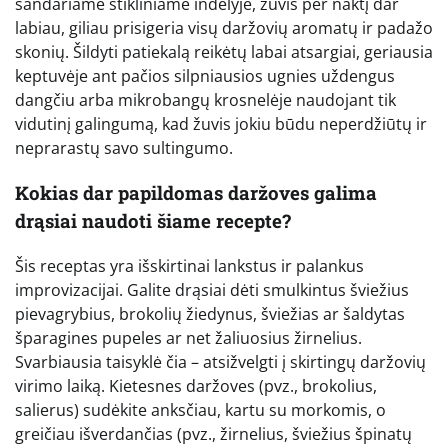
sandariame stikliniame indelyje, žuvis per naktį dar
labiau, giliau prisigeria visų daržovių aromatų ir padažo
skonių. Šildyti patiekalą reikėtų labai atsargiai, geriausia
keptuvėje ant pačios silpniausios ugnies uždengus
dangčiu arba mikrobangų krosnelėje naudojant tik
vidutinį galingumą, kad žuvis jokiu būdu neperdžiūtų ir
neprarastų savo sultingumo.
Kokias dar papildomas daržoves galima
drąsiai naudoti šiame recepte?
Šis receptas yra išskirtinai lankstus ir palankus
improvizacijai. Galite drąsiai dėti smulkintus šviežius
pievagrybius, brokolių žiedynus, šviežias ar šaldytas
šparagines pupeles ar net žaliuosius žirnelius.
Svarbiausia taisyklė čia – atsižvelgti į skirtingų daržovių
virimo laiką. Kietesnes daržoves (pvz., brokolius,
salierus) sudėkite anksčiau, kartu su morkomis, o
greičiau išverdančias (pvz., žirnelius, šviežius špinatų