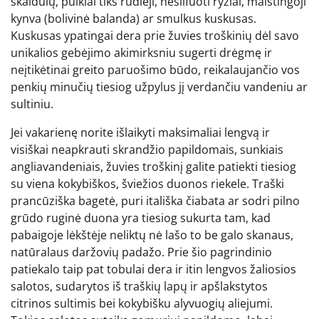
skaidulų, puikiai tiks rudieji, nešlifuoti ryžiai, maistingoji
kynva (bolivinė balanda) ar smulkus kuskusas.
Kuskusas ypatingai dera prie žuvies troškinių dėl savo
unikalios gebėjimo akimirksniu sugerti drėgmę ir
neįtikėtinai greito paruošimo būdo, reikalaujančio vos
penkių minučių tiesiog užpylus jį verdančiu vandeniu ar
sultiniu.
Jei vakarienę norite išlaikyti maksimaliai lengvą ir
visiškai neapkrauti skrandžio papildomais, sunkiais
angliavandeniais, žuvies troškinį galite patiekti tiesiog
su viena kokybiškos, šviežios duonos riekele. Traški
prancūziška bagetė, puri itališka čiabata ar sodri pilno
grūdo ruginė duona yra tiesiog sukurta tam, kad
pabaigoje lėkštėje neliktų nė lašo to be galo skanaus,
natūralaus daržovių padažo. Prie šio pagrindinio
patiekalo taip pat tobulai dera ir itin lengvos žaliosios
salotos, sudarytos iš traškių lapų ir apšlakstytos
citrinos sultimis bei kokybišku alyvuogių aliejumi.