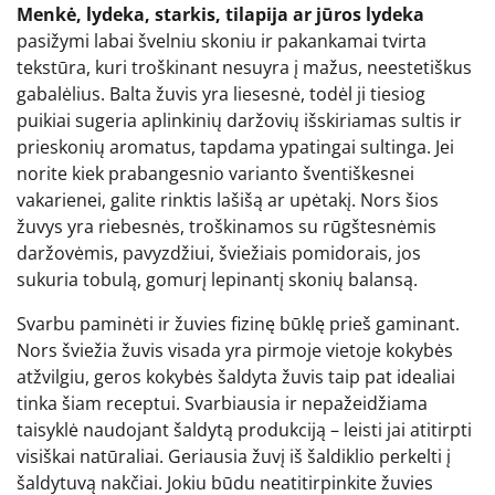
Menkė, lydeka, starkis, tilapija ar jūros lydeka
pasižymi labai švelniu skoniu ir pakankamai tvirta
tekstūra, kuri troškinant nesuyra į mažus, neestetiškus
gabalėlius. Balta žuvis yra liesesnė, todėl ji tiesiog
puikiai sugeria aplinkinių daržovių išskiriamas sultis ir
prieskonių aromatus, tapdama ypatingai sultinga. Jei
norite kiek prabangesnio varianto šventiškesnei
vakarienei, galite rinktis lašišą ar upėtakį. Nors šios
žuvys yra riebesnės, troškinamos su rūgštesnėmis
daržovėmis, pavyzdžiui, šviežiais pomidorais, jos
sukuria tobulą, gomurį lepinantį skonių balansą.
Svarbu paminėti ir žuvies fizinę būklę prieš gaminant.
Nors šviežia žuvis visada yra pirmoje vietoje kokybės
atžvilgiu, geros kokybės šaldyta žuvis taip pat idealiai
tinka šiam receptui. Svarbiausia ir nepažeidžiama
taisyklė naudojant šaldytą produkciją – leisti jai atitirpti
visiškai natūraliai. Geriausia žuvį iš šaldiklio perkelti į
šaldytuvą nakčiai. Jokiu būdu neatitirpinkite žuvies