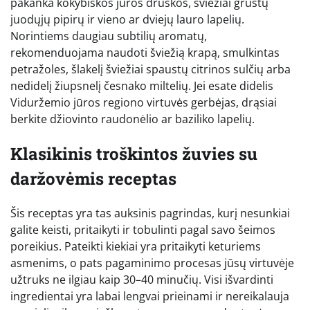
pakanka kokybiškos jūros druskos, šviežiai grūstų
juodųjų pipirų ir vieno ar dviejų lauro lapelių.
Norintiems daugiau subtilių aromatų,
rekomenduojama naudoti šviežią krapą, smulkintas
petražoles, šlakelį šviežiai spaustų citrinos sulčių arba
nedidelį žiupsnelį česnako miltelių. Jei esate didelis
Viduržemio jūros regiono virtuvės gerbėjas, drąsiai
berkite džiovinto raudonėlio ar baziliko lapelių.
Klasikinis troškintos žuvies su
daržovėmis receptas
Šis receptas yra tas auksinis pagrindas, kurį nesunkiai
galite keisti, pritaikyti ir tobulinti pagal savo šeimos
poreikius. Pateikti kiekiai yra pritaikyti keturiems
asmenims, o pats pagaminimo procesas jūsų virtuvėje
užtruks ne ilgiau kaip 30–40 minučių. Visi išvardinti
ingredientai yra labai lengvai prieinami ir nereikalauja