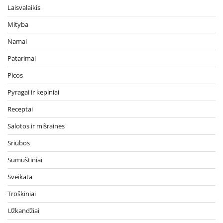
Laisvalaikis
Mityba
Namai
Patarimai
Picos
Pyragai ir kepiniai
Receptai
Salotos ir mišrainės
Sriubos
Sumuštiniai
Sveikata
Troškiniai
Užkandžiai