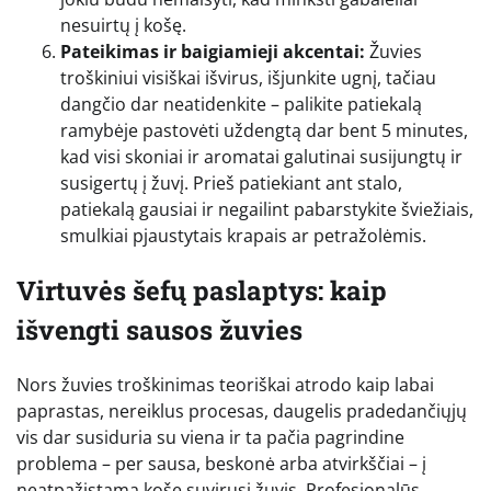
nesuirtų į košę.
Pateikimas ir baigiamieji akcentai:
Žuvies
troškiniui visiškai išvirus, išjunkite ugnį, tačiau
dangčio dar neatidenkite – palikite patiekalą
ramybėje pastovėti uždengtą dar bent 5 minutes,
kad visi skoniai ir aromatai galutinai susijungtų ir
susigertų į žuvį. Prieš patiekiant ant stalo,
patiekalą gausiai ir negailint pabarstykite šviežiais,
smulkiai pjaustytais krapais ar petražolėmis.
Virtuvės šefų paslaptys: kaip
išvengti sausos žuvies
Nors žuvies troškinimas teoriškai atrodo kaip labai
paprastas, nereiklus procesas, daugelis pradedančiųjų
vis dar susiduria su viena ir ta pačia pagrindine
problema – per sausa, beskonė arba atvirkščiai – į
neatpažįstamą košę suvirusi žuvis. Profesionalūs