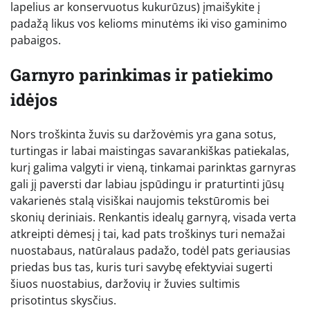
lapelius ar konservuotus kukurūzus) įmaišykite į
padažą likus vos kelioms minutėms iki viso gaminimo
pabaigos.
Garnyro parinkimas ir patiekimo
idėjos
Nors troškinta žuvis su daržovėmis yra gana sotus,
turtingas ir labai maistingas savarankiškas patiekalas,
kurį galima valgyti ir vieną, tinkamai parinktas garnyras
gali jį paversti dar labiau įspūdingu ir praturtinti jūsų
vakarienės stalą visiškai naujomis tekstūromis bei
skonių deriniais. Renkantis idealų garnyrą, visada verta
atkreipti dėmesį į tai, kad pats troškinys turi nemažai
nuostabaus, natūralaus padažo, todėl pats geriausias
priedas bus tas, kuris turi savybę efektyviai sugerti
šiuos nuostabius, daržovių ir žuvies sultimis
prisotintus skysčius.