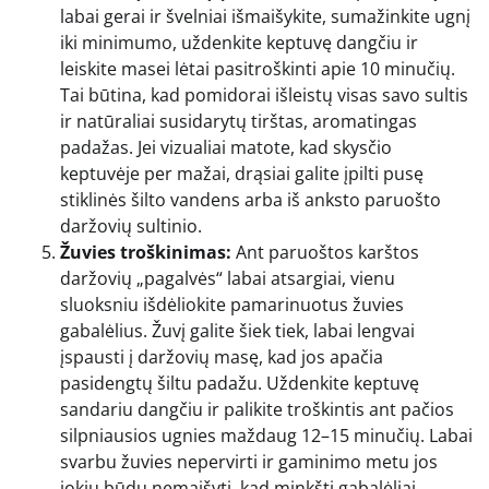
labai gerai ir švelniai išmaišykite, sumažinkite ugnį
iki minimumo, uždenkite keptuvę dangčiu ir
leiskite masei lėtai pasitroškinti apie 10 minučių.
Tai būtina, kad pomidorai išleistų visas savo sultis
ir natūraliai susidarytų tirštas, aromatingas
padažas. Jei vizualiai matote, kad skysčio
keptuvėje per mažai, drąsiai galite įpilti pusę
stiklinės šilto vandens arba iš anksto paruošto
daržovių sultinio.
Žuvies troškinimas:
Ant paruoštos karštos
daržovių „pagalvės“ labai atsargiai, vienu
sluoksniu išdėliokite pamarinuotus žuvies
gabalėlius. Žuvį galite šiek tiek, labai lengvai
įspausti į daržovių masę, kad jos apačia
pasidengtų šiltu padažu. Uždenkite keptuvę
sandariu dangčiu ir palikite troškintis ant pačios
silpniausios ugnies maždaug 12–15 minučių. Labai
svarbu žuvies nepervirti ir gaminimo metu jos
jokiu būdu nemaišyti, kad minkšti gabalėliai