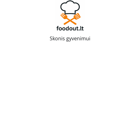
Skip
to
content
Skonis gyvenimui