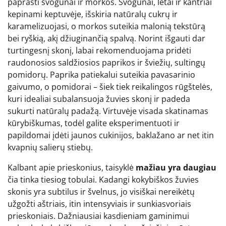
paprasti svogūnai ir morkos. Svogūnai, lėtai ir kantriai
kepinami keptuvėje, išskiria natūralų cukrų ir
karamelizuojasi, o morkos suteikia malonią tekstūrą
bei ryškią, akį džiuginančią spalvą. Norint išgauti dar
turtingesnį skonį, labai rekomenduojama pridėti
raudonosios saldžiosios paprikos ir šviežių, sultingų
pomidorų. Paprika patiekalui suteikia pavasarinio
gaivumo, o pomidorai – šiek tiek reikalingos rūgštelės,
kuri idealiai subalansuoja žuvies skonį ir padeda
sukurti natūralų padažą. Virtuvėje visada skatinamas
kūrybiškumas, todėl galite eksperimentuoti ir
papildomai įdėti jaunos cukinijos, baklažano ar net itin
kvapnių salierų stiebų.
Kalbant apie prieskonius, taisyklė
mažiau yra daugiau
čia tinka tiesiog tobulai. Kadangi kokybiškos žuvies
skonis yra subtilus ir švelnus, jo visiškai nereikėtų
užgožti aštriais, itin intensyviais ir sunkiasvoriais
prieskoniais. Dažniausiai kasdieniam gaminimui