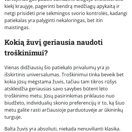
kiekį kraujyje, pagerinti bendrą medžiagų apykaitą ir
netgi prisidėti prie sėkmingos svorio kontrolės, kadangi
patiekalas yra palyginti nekaloringas, bet itin
maistingas.
Kokią žuvį geriausia naudoti
troškinimui?
Vienas didžiausių šio patiekalo privalumų yra jo
išskirtinis universalumas. Troškinimui tinka beveik bet
kokia jūsų mėgstama žuvis, tačiau tam tikros rūšys
atskleidžia geriausias savo savybes būtent lėto
troškinimo metu. Jūsų pasirinkimas priklauso nuo
biudžeto, individualių skonio preferencijų ir to, ką šiuo
metu galite rasti arčiausioje parduotuvėje ar ūkininkų
turguje.
Balta žuvis yra absoliuti, niekada nenuvilianti klasika.