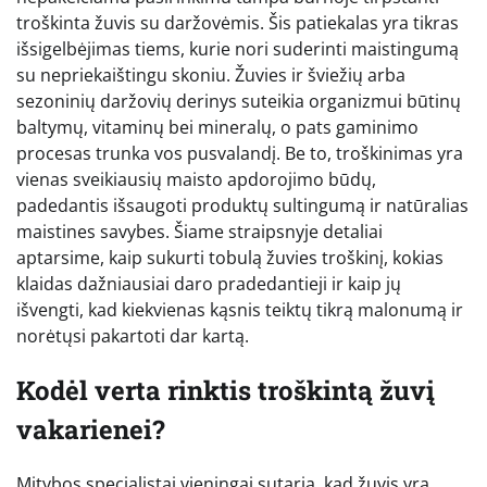
troškinta žuvis su daržovėmis. Šis patiekalas yra tikras
išsigelbėjimas tiems, kurie nori suderinti maistingumą
su nepriekaištingu skoniu. Žuvies ir šviežių arba
sezoninių daržovių derinys suteikia organizmui būtinų
baltymų, vitaminų bei mineralų, o pats gaminimo
procesas trunka vos pusvalandį. Be to, troškinimas yra
vienas sveikiausių maisto apdorojimo būdų,
padedantis išsaugoti produktų sultingumą ir natūralias
maistines savybes. Šiame straipsnyje detaliai
aptarsime, kaip sukurti tobulą žuvies troškinį, kokias
klaidas dažniausiai daro pradedantieji ir kaip jų
išvengti, kad kiekvienas kąsnis teiktų tikrą malonumą ir
norėtųsi pakartoti dar kartą.
Kodėl verta rinktis troškintą žuvį
vakarienei?
Mitybos specialistai vieningai sutaria, kad žuvis yra