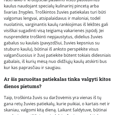
kaulus naudojant specialų kulinarinį pincetą arba
švarias žnyples. Troškintos žuvies patiekalas turi būti
valgomas lengvai, atsipalaidavus ir maloniai, todėl
nuolatinis, varginantis kaulų rankiojimas iš lėkštės gali
visiškai sugadinti visą teigiamą vakarienės įspūdį. Jei
nusprendėte troškinti nepjaustytus, didelius žuvies
gabalus su kaulais (pavyzdžiui, žuvies kepsnius su
stuburo kaulu), būtinai iš anksto perspėkite visus
valgančiuosius ir žuvį patiekite būtent tokiais didesniais
gabalais, iš kurių mėsą nuo didžiųjų kaulų atskirti bus
kur kas paprasčiau ir saugiau.
Ar šis paruoštas patiekalas tinka valgyti kitos
dienos pietums?
Taip, troškinta žuvis su daržovėmis yra vienas iš tų
gana retų žuvies patiekalų, kurie puikiai, o kartais net ir
skaniau, valgomi kitą dieną. Laikant šaldytuve, būtinai