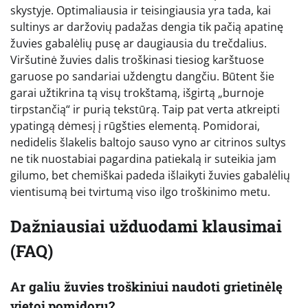
skystyje. Optimaliausia ir teisingiausia yra tada, kai
sultinys ar daržovių padažas dengia tik pačią apatinę
žuvies gabalėlių pusę ar daugiausia du trečdalius.
Viršutinė žuvies dalis troškinasi tiesiog karštuose
garuose po sandariai uždengtu dangčiu. Būtent šie
garai užtikrina tą visų trokštamą, išgirtą „burnoje
tirpstančią“ ir purią tekstūrą. Taip pat verta atkreipti
ypatingą dėmesį į rūgšties elementą. Pomidorai,
nedidelis šlakelis baltojo sauso vyno ar citrinos sultys
ne tik nuostabiai pagardina patiekalą ir suteikia jam
gilumo, bet chemiškai padeda išlaikyti žuvies gabalėlių
vientisumą bei tvirtumą viso ilgo troškinimo metu.
Dažniausiai užduodami klausimai
(FAQ)
Ar galiu žuvies troškiniui naudoti grietinėlę
vietoj pomidorų?