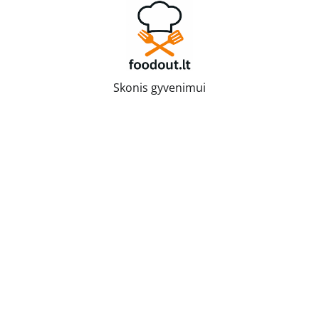
Skip
to
content
Skonis gyvenimui