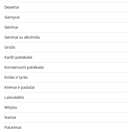
Desertai
Garnyrai
Gėrimai
Gėrimai su alkoholiu
Grožis
Karšti patiekalai
Konservuoti patiekalai
Košės ir tyrės
Kremai ir padažai
Laisvalaikis
Mityba
Namai
Patarimai