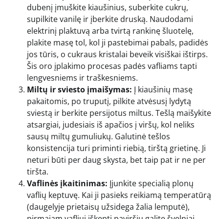
dubenį įmuškite kiaušinius, suberkite cukrų,
supilkite vanilę ir įberkite druską. Naudodami
elektrinį plaktuvą arba tvirtą rankinę šluotelę,
plakite masę tol, kol ji pastebimai pabals, padidės
jos tūris, o cukraus kristalai beveik visiškai ištirps.
Šis oro įplakimo procesas padės vafliams tapti
lengvesniems ir traškesniems.
Miltų ir sviesto įmaišymas:
Į kiaušinių masę
pakaitomis, po truputį, pilkite atvėsusį lydytą
sviestą ir berkite persijotus miltus. Tešlą maišykite
atsargiai, judesiais iš apačios į viršų, kol neliks
sausų miltų gumuliukų. Galutinė tešlos
konsistencija turi priminti riebią, tirštą grietinę. Ji
neturi būti per daug skysta, bet taip pat ir ne per
tiršta.
Vaflinės įkaitinimas:
Įjunkite specialią plonų
vaflių keptuvę. Kai ji pasieks reikiamą temperatūrą
(daugelyje prietaisų užsidega žalia lemputė),
pirmajam vafliui iškepti paviršių galite švelniai