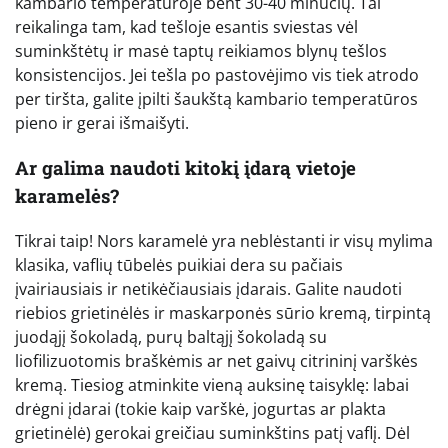
kambario temperatūroje bent 30-40 minučių. Tai
reikalinga tam, kad tešloje esantis sviestas vėl
suminkštėtų ir masė taptų reikiamos blynų tešlos
konsistencijos. Jei tešla po pastovėjimo vis tiek atrodo
per tiršta, galite įpilti šaukštą kambario temperatūros
pieno ir gerai išmaišyti.
Ar galima naudoti kitokį įdarą vietoje
karamelės?
Tikrai taip! Nors karamelė yra neblėstanti ir visų mylima
klasika, vaflių tūbelės puikiai dera su pačiais
įvairiausiais ir netikėčiausiais įdarais. Galite naudoti
riebios grietinėlės ir maskarponės sūrio kremą, tirpintą
juodąjį šokoladą, purų baltąjį šokoladą su
liofilizuotomis braškėmis ar net gaivų citrininį varškės
kremą. Tiesiog atminkite vieną auksinę taisyklę: labai
drėgni įdarai (tokie kaip varškė, jogurtas ar plakta
grietinėlė) gerokai greičiau suminkštins patį vaflį. Dėl