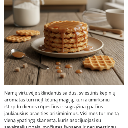
Namų virtuvėje sklindantis saldus, sviestinis kepinių
aromatas turi neįtikėtiną magiją, kuri akimirksniu
ištirpdo dienos rūpesčius ir sugrąžina į pačius
jaukiausius praeities prisiminimus. Visi mes turime tą
vieną ypatingą skanėstą, kuris asocijuojasi su
savaitgalių rytais, močiutės šypsena ir nerūpestingu