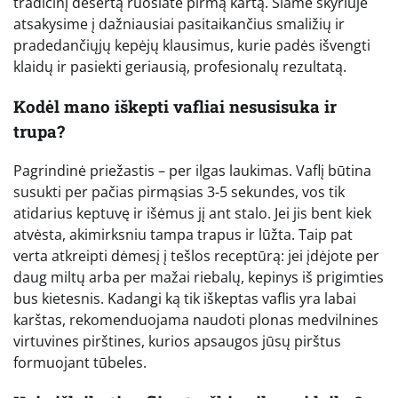
tradicinį desertą ruošiate pirmą kartą. Šiame skyriuje
atsakysime į dažniausiai pasitaikančius smaližių ir
pradedančiųjų kepėjų klausimus, kurie padės išvengti
klaidų ir pasiekti geriausią, profesionalų rezultatą.
Kodėl mano iškepti vafliai nesusisuka ir
trupa?
Pagrindinė priežastis – per ilgas laukimas. Vaflį būtina
susukti per pačias pirmąsias 3-5 sekundes, vos tik
atidarius keptuvę ir išėmus jį ant stalo. Jei jis bent kiek
atvėsta, akimirksniu tampa trapus ir lūžta. Taip pat
verta atkreipti dėmesį į tešlos receptūrą: jei įdėjote per
daug miltų arba per mažai riebalų, kepinys iš prigimties
bus kietesnis. Kadangi ką tik iškeptas vaflis yra labai
karštas, rekomenduojama naudoti plonas medvilnines
virtuvines pirštines, kurios apsaugos jūsų pirštus
formuojant tūbeles.