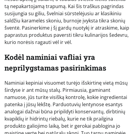
tą nepakartojamą trapumą. Kai šis traškus pagrindas
susijungia su giliu, švelniai sūrstelėjusiu ar klasikiniu
saldžiu karamelės skoniu, burnoje įvyksta tikra skonių
šventė. Pasinerkime į šį gardų nuotykį ir atraskime, kaip
paprastus produktus paversti tikru kulinarijos šedevru,
kurio norėsis ragauti vėl ir vėl.
Kodėl naminiai vafliai yra
neprilygstamas pasirinkimas
Naminiai kepiniai visuomet turėjo išskirtinę vietą mūsų
širdyse ir ant mūsų stalų. Pirmiausia, gaminant
namuose, jūs turite visišką kontrolę, kokie ingredientai
patenka į jūsų lėkštę. Parduotuvių lentynose esantys
analogai dažnai būna pripildyti konservantų, dirbtinių
kvapiklių ir hidrintų riebalų, kurie ne tik prailgina
produkto galiojimo laiką, bet ir gerokai pablogina jo
maistinę vertę bei natūralų skonį. Tuo tarpu naminėje