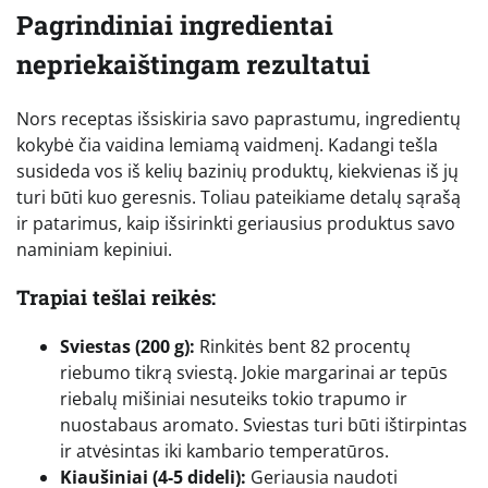
Pagrindiniai ingredientai
nepriekaištingam rezultatui
Nors receptas išsiskiria savo paprastumu, ingredientų
kokybė čia vaidina lemiamą vaidmenį. Kadangi tešla
susideda vos iš kelių bazinių produktų, kiekvienas iš jų
turi būti kuo geresnis. Toliau pateikiame detalų sąrašą
ir patarimus, kaip išsirinkti geriausius produktus savo
naminiam kepiniui.
Trapiai tešlai reikės:
Sviestas (200 g):
Rinkitės bent 82 procentų
riebumo tikrą sviestą. Jokie margarinai ar tepūs
riebalų mišiniai nesuteiks tokio trapumo ir
nuostabaus aromato. Sviestas turi būti ištirpintas
ir atvėsintas iki kambario temperatūros.
Kiaušiniai (4-5 dideli):
Geriausia naudoti