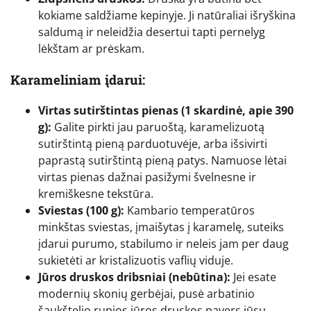
kokiame saldžiame kepinyje. Ji natūraliai išryškina
saldumą ir neleidžia desertui tapti pernelyg
lėkštam ar prėskam.
Karameliniam įdarui:
Virtas sutirštintas pienas (1 skardinė, apie 390
g):
Galite pirkti jau paruoštą, karamelizuotą
sutirštintą pieną parduotuvėje, arba išsivirti
paprastą sutirštintą pieną patys. Namuose lėtai
virtas pienas dažnai pasižymi švelnesne ir
kremiškesne tekstūra.
Sviestas (100 g):
Kambario temperatūros
minkštas sviestas, įmaišytas į karamelę, suteiks
įdarui purumo, stabilumo ir neleis jam per daug
sukietėti ar kristalizuotis vaflių viduje.
Jūros druskos dribsniai (nebūtina):
Jei esate
modernių skonių gerbėjai, pusė arbatinio
šaukštelio rupios jūros druskos pavers jūsų