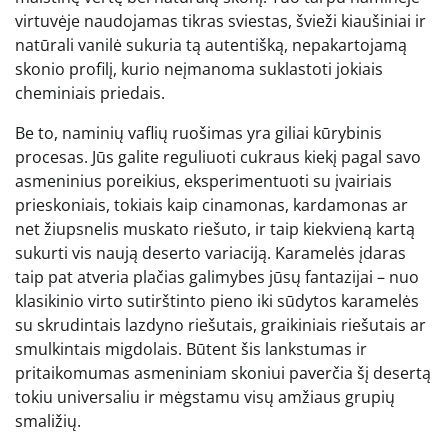
virtuvėje naudojamas tikras sviestas, švieži kiaušiniai ir
natūrali vanilė sukuria tą autentišką, nepakartojamą
skonio profilį, kurio neįmanoma suklastoti jokiais
cheminiais priedais.
Be to, naminių vaflių ruošimas yra giliai kūrybinis
procesas. Jūs galite reguliuoti cukraus kiekį pagal savo
asmeninius poreikius, eksperimentuoti su įvairiais
prieskoniais, tokiais kaip cinamonas, kardamonas ar
net žiupsnelis muskato riešuto, ir taip kiekvieną kartą
sukurti vis naują deserto variaciją. Karamelės įdaras
taip pat atveria plačias galimybes jūsų fantazijai – nuo
klasikinio virto sutirštinto pieno iki sūdytos karamelės
su skrudintais lazdyno riešutais, graikiniais riešutais ar
smulkintais migdolais. Būtent šis lankstumas ir
pritaikomumas asmeniniam skoniui paverčia šį desertą
tokiu universaliu ir mėgstamu visų amžiaus grupių
smaližių.