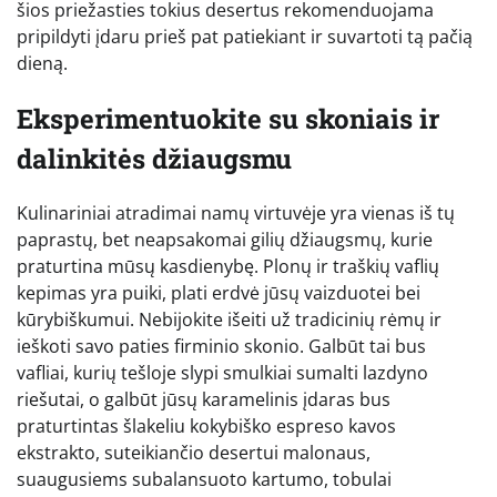
šios priežasties tokius desertus rekomenduojama
pripildyti įdaru prieš pat patiekiant ir suvartoti tą pačią
dieną.
Eksperimentuokite su skoniais ir
dalinkitės džiaugsmu
Kulinariniai atradimai namų virtuvėje yra vienas iš tų
paprastų, bet neapsakomai gilių džiaugsmų, kurie
praturtina mūsų kasdienybę. Plonų ir traškių vaflių
kepimas yra puiki, plati erdvė jūsų vaizduotei bei
kūrybiškumui. Nebijokite išeiti už tradicinių rėmų ir
ieškoti savo paties firminio skonio. Galbūt tai bus
vafliai, kurių tešloje slypi smulkiai sumalti lazdyno
riešutai, o galbūt jūsų karamelinis įdaras bus
praturtintas šlakeliu kokybiško espreso kavos
ekstrakto, suteikiančio desertui malonaus,
suaugusiems subalansuoto kartumo, tobulai