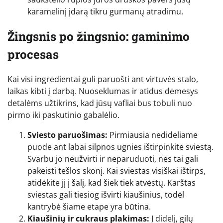
karamelinį įdarą tikru gurmanų atradimu.
Žingsnis po žingsnio: gaminimo
procesas
Kai visi ingredientai guli paruošti ant virtuvės stalo,
laikas kibti į darbą. Nuoseklumas ir atidus dėmesys
detalėms užtikrins, kad jūsų vafliai bus tobuli nuo
pirmo iki paskutinio gabalėlio.
Sviesto paruošimas:
Pirmiausia nedideliame
puode ant labai silpnos ugnies ištirpinkite sviestą.
Svarbu jo neužvirti ir neparuduoti, nes tai gali
pakeisti tešlos skonį. Kai sviestas visiškai ištirps,
atidėkite jį į šalį, kad šiek tiek atvėstų. Karštas
sviestas gali tiesiog išvirti kiaušinius, todėl
kantrybė šiame etape yra būtina.
Kiaušinių ir cukraus plakimas:
Į didelį, gilų