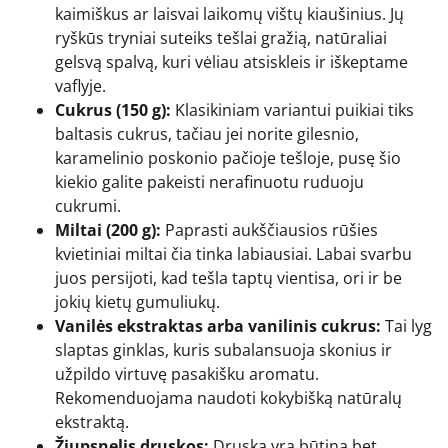
kaimiškus ar laisvai laikomų vištų kiaušinius. Jų
ryškūs tryniai suteiks tešlai gražią, natūraliai
gelsvą spalvą, kuri vėliau atsiskleis ir iškeptame
vaflyje.
Cukrus (150 g):
Klasikiniam variantui puikiai tiks
baltasis cukrus, tačiau jei norite gilesnio,
karamelinio poskonio pačioje tešloje, pusę šio
kiekio galite pakeisti nerafinuotu ruduoju
cukrumi.
Miltai (200 g):
Paprasti aukščiausios rūšies
kvietiniai miltai čia tinka labiausiai. Labai svarbu
juos persijoti, kad tešla taptų vientisa, ori ir be
jokių kietų gumuliukų.
Vanilės ekstraktas arba vanilinis cukrus:
Tai lyg
slaptas ginklas, kuris subalansuoja skonius ir
užpildo virtuvę pasakišku aromatu.
Rekomenduojama naudoti kokybišką natūralų
ekstraktą.
Žiupsnelis druskos:
Druska yra būtina bet