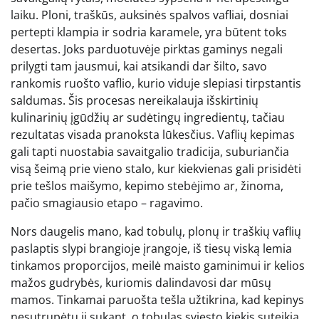
laiku. Ploni, traškūs, auksinės spalvos vafliai, dosniai
pertepti klampia ir sodria karamele, yra būtent toks
desertas. Joks parduotuvėje pirktas gaminys negali
prilygti tam jausmui, kai atsikandi dar šilto, savo
rankomis ruošto vaflio, kurio viduje slepiasi tirpstantis
saldumas. Šis procesas nereikalauja išskirtinių
kulinarinių įgūdžių ar sudėtingų ingredientų, tačiau
rezultatas visada pranoksta lūkesčius. Vaflių kepimas
gali tapti nuostabia savaitgalio tradicija, suburiančia
visą šeimą prie vieno stalo, kur kiekvienas gali prisidėti
prie tešlos maišymo, kepimo stebėjimo ar, žinoma,
pačio smagiausio etapo – ragavimo.
Nors daugelis mano, kad tobulų, plonų ir traškių vaflių
paslaptis slypi brangioje įrangoje, iš tiesų viską lemia
tinkamos proporcijos, meilė maisto gaminimui ir kelios
mažos gudrybės, kuriomis dalindavosi dar mūsų
mamos. Tinkamai paruošta tešla užtikrina, kad kepinys
nesutrupėtų jį sukant, o tobulas sviesto kiekis suteikia