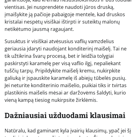
vientisas. Jei nusprendėte naudoti jūros druską,
įmaišykite ją pačioje pabaigoje mentele, kad druskos
kristalai nespėtų visiškai ištirpti ir suteiktų malonų
netikėtumo jausmą ragaujant.
Susuktus ir visiškai atvėsusius vaflių vamzdelius
geriausia įdaryti naudojant konditerinį maišelį. Tai ne
tik užtikrina švarų procesą, bet ir leidžia tolygiai
paskirstyti karamelę per visą vaflio ilgį, nepaliekant
tuščių tarpų. Pripildykite maišelį kremu, nukirpkite
galiuką ir įspauskite karamelę iš abiejų tūbelės pusių.
Jei neturite konditerinio maišelio, puikiai tiks ir tvirtas
plastikinis maišelis mėsai ar daržovėms šaldyti, kurio
vieną kampą tiesiog nukirpsite žirklėmis.
Dažniausiai užduodami klausimai
Natūralu, kad gaminant kyla įvairių klausimų, ypač jei šį