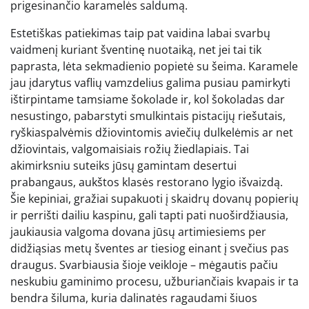
prigesinančio karamelės saldumą.
Estetiškas patiekimas taip pat vaidina labai svarbų
vaidmenį kuriant šventinę nuotaiką, net jei tai tik
paprasta, lėta sekmadienio popietė su šeima. Karamele
jau įdarytus vaflių vamzdelius galima pusiau pamirkyti
ištirpintame tamsiame šokolade ir, kol šokoladas dar
nesustingo, pabarstyti smulkintais pistacijų riešutais,
ryškiaspalvėmis džiovintomis aviečių dulkelėmis ar net
džiovintais, valgomaisiais rožių žiedlapiais. Tai
akimirksniu suteiks jūsų gamintam desertui
prabangaus, aukštos klasės restorano lygio išvaizdą.
Šie kepiniai, gražiai supakuoti į skaidrų dovanų popierių
ir perrišti dailiu kaspinu, gali tapti pati nuoširdžiausia,
jaukiausia valgoma dovana jūsų artimiesiems per
didžiąsias metų šventes ar tiesiog einant į svečius pas
draugus. Svarbiausia šioje veikloje – mėgautis pačiu
neskubiu gaminimo procesu, užburiančiais kvapais ir ta
bendra šiluma, kuria dalinatės ragaudami šiuos