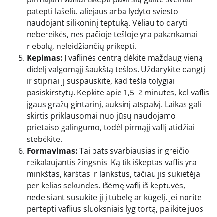
patepti lašeliu aliejaus arba lydyto sviesto
naudojant silikoninį teptuką. Vėliau to daryti
nebereikės, nes pačioje tešloje yra pakankamai
riebalų, neleidžiančių prikepti.
Kepimas:
Į vaflinės centrą dėkite maždaug vieną
didelį valgomąjį šaukštą tešlos. Uždarykite dangtį
ir stipriai jį suspauskite, kad tešla tolygiai
pasiskirstytų. Kepkite apie 1,5–2 minutes, kol vaflis
įgaus gražų gintarinį, auksinį atspalvį. Laikas gali
skirtis priklausomai nuo jūsų naudojamo
prietaiso galingumo, todėl pirmąjį vaflį atidžiai
stebėkite.
Formavimas:
Tai pats svarbiausias ir greičio
reikalaujantis žingsnis. Ką tik iškeptas vaflis yra
minkštas, karštas ir lankstus, tačiau jis sukietėja
per kelias sekundes. Išėmę vaflį iš keptuvės,
nedelsiant susukite jį į tūbelę ar kūgelį. Jei norite
pertepti vaflius sluoksniais lyg tortą, palikite juos