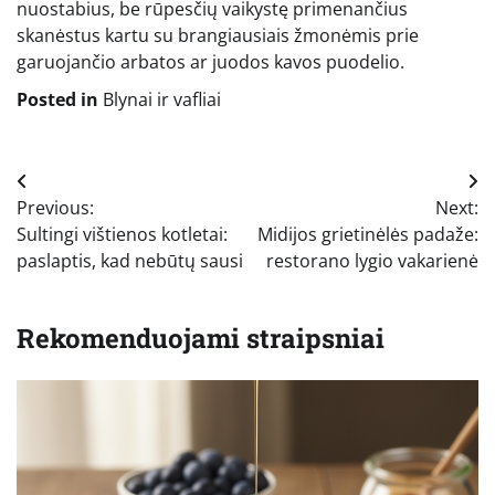
nuostabius, be rūpesčių vaikystę primenančius
skanėstus kartu su brangiausiais žmonėmis prie
garuojančio arbatos ar juodos kavos puodelio.
Posted in
Blynai ir vafliai
Navigacija
Previous:
Next:
tarp
Sultingi vištienos kotletai:
Midijos grietinėlės padaže:
įrašų
paslaptis, kad nebūtų sausi
restorano lygio vakarienė
Rekomenduojami straipsniai