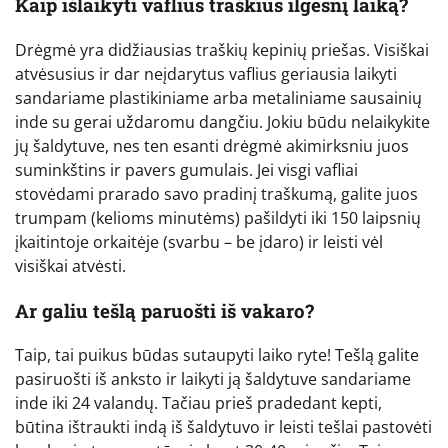
Kaip išlaikyti vaflius traškius ilgesnį laiką?
Drėgmė yra didžiausias traškių kepinių priešas. Visiškai
atvėsusius ir dar neįdarytus vaflius geriausia laikyti
sandariame plastikiniame arba metaliniame sausainių
inde su gerai uždaromu dangčiu. Jokiu būdu nelaikykite
jų šaldytuve, nes ten esanti drėgmė akimirksniu juos
suminkštins ir pavers gumulais. Jei visgi vafliai
stovėdami prarado savo pradinį traškumą, galite juos
trumpam (kelioms minutėms) pašildyti iki 150 laipsnių
įkaitintoje orkaitėje (svarbu – be įdaro) ir leisti vėl
visiškai atvėsti.
Ar galiu tešlą paruošti iš vakaro?
Taip, tai puikus būdas sutaupyti laiko ryte! Tešlą galite
pasiruošti iš anksto ir laikyti ją šaldytuve sandariame
inde iki 24 valandų. Tačiau prieš pradedant kepti,
būtina ištraukti indą iš šaldytuvo ir leisti tešlai pastovėti