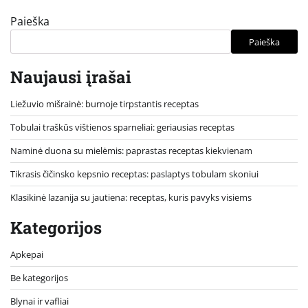
Paieška
Paieška
Naujausi įrašai
Liežuvio mišrainė: burnoje tirpstantis receptas
Tobulai traškūs vištienos sparneliai: geriausias receptas
Naminė duona su mielėmis: paprastas receptas kiekvienam
Tikrasis čičinsko kepsnio receptas: paslaptys tobulam skoniui
Klasikinė lazanija su jautiena: receptas, kuris pavyks visiems
Kategorijos
Apkepai
Be kategorijos
Blynai ir vafliai