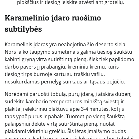
plokščius ir tiesiog leiskite atvėsti ant grotelių.
Karamelinio įdaro ruošimo
subtilybės
Karamelinis įdaras yra neabejotina šio deserto siela.
Nors laiko taupymo sumetimais galima tiesiog šaukštu
kabinti gryną virtą sutirštintą pieną, šiek tiek papildomo
darbo pavers jį prabangiu, kreminiu kremu, kuris
tiesiog tirps burnoje kartu su traškiu vafliu,
nesukurdamas pernelyg sunkaus ar tąsaus pojūčio.
Norėdami paruošti tobulą, purų įdarą, į atskirą dubenį
sudėkite kambario temperatūros minkštą sviestą ir
plakite jį elektriniu plaktuvu apie 3-4 minutes, kol jis
taps ypač purus ir pabals. Tuomet po vieną šaukštą
palaipsniui dėkite virtą sutirštintą pieną, nuolat
plakdami vidutiniu greičiu. Šis lėtas įmaišymo būdas
garantuoja, kad kremas nesusisloksniuos ir bus tobulai