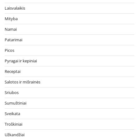
Laisvalaikis
Mityba
Namai
Patarimai
Picos
Pyragai ir kepiniai
Receptai
Salotos ir mišrainės
Sriubos
Sumuštiniai
Sveikata
Troškiniai
Užkandžiai