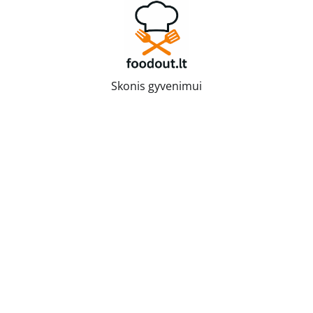
Skip
to
content
Skonis gyvenimui