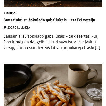
DESERTAI
Sausainiai su šokolado gabaliukais – traški versija
2025 5 Lapkričio
Sausainiai su šokolado gabaliukais – tai desertas, kurį
žino ir mėgsta daugelis. Jie turi savo istoriją ir įvairių
versijų, tačiau šiandien vis labiau populiarėja traški […]