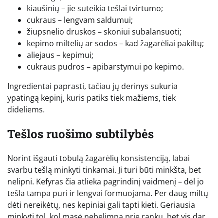
kiaušinių – jie suteikia tešlai tvirtumo;
cukraus – lengvam saldumui;
žiupsnelio druskos – skoniui subalansuoti;
kepimo miltelių ar sodos – kad žagarėliai pakiltų;
aliejaus – kepimui;
cukraus pudros – apibarstymui po kepimo.
Ingredientai paprasti, tačiau jų derinys sukuria
ypatingą kepinį, kuris patiks tiek mažiems, tiek
dideliems.
Tešlos ruošimo subtilybės
Norint išgauti tobulą žagarėlių konsistenciją, labai
svarbu tešlą minkyti tinkamai. Ji turi būti minkšta, bet
nelipni. Kefyras čia atlieka pagrindinį vaidmenį – dėl jo
tešla tampa puri ir lengvai formuojama. Per daug miltų
dėti nereikėtų, nes kepiniai gali tapti kieti. Geriausia
minkyti tol, kol masė nebelimpa prie rankų, bet vis dar