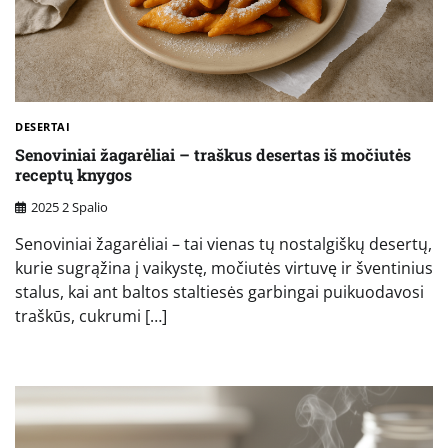
DESERTAI
Senoviniai žagarėliai – traškus desertas iš močiutės
receptų knygos
2025 2 Spalio
Senoviniai žagarėliai – tai vienas tų nostalgiškų desertų,
kurie sugrąžina į vaikystę, močiutės virtuvę ir šventinius
stalus, kai ant baltos staltiesės garbingai puikuodavosi
traškūs, cukrumi […]