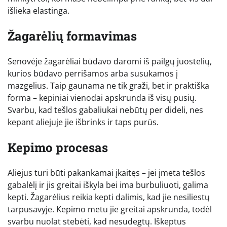
išlieka elastinga.
Žagarėlių formavimas
Senovėje žagarėliai būdavo daromi iš pailgų juostelių,
kurios būdavo perrišamos arba susukamos į
mazgelius. Taip gaunama ne tik graži, bet ir praktiška
forma – kepiniai vienodai apskrunda iš visų pusių.
Svarbu, kad tešlos gabaliukai nebūtų per dideli, nes
kepant aliejuje jie išbrinks ir taps purūs.
Kepimo procesas
Aliejus turi būti pakankamai įkaitęs – jei įmeta tešlos
gabalėlį ir jis greitai iškyla bei ima burbuliuoti, galima
kepti. Žagarėlius reikia kepti dalimis, kad jie nesiliestų
tarpusavyje. Kepimo metu jie greitai apskrunda, todėl
svarbu nuolat stebėti, kad nesudegtų. Iškeptus