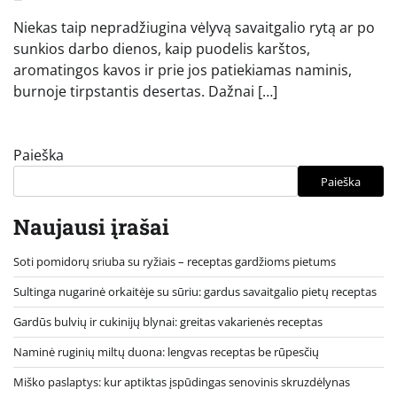
Niekas taip nepradžiugina vėlyvą savaitgalio rytą ar po
sunkios darbo dienos, kaip puodelis karštos,
aromatingos kavos ir prie jos patiekiamas naminis,
burnoje tirpstantis desertas. Dažnai […]
Paieška
Paieška
Naujausi įrašai
Soti pomidorų sriuba su ryžiais – receptas gardžioms pietums
Sultinga nugarinė orkaitėje su sūriu: gardus savaitgalio pietų receptas
Gardūs bulvių ir cukinijų blynai: greitas vakarienės receptas
Naminė ruginių miltų duona: lengvas receptas be rūpesčių
Miško paslaptys: kur aptiktas įspūdingas senovinis skruzdėlynas