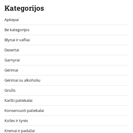
Kategorijos
Apkepai
Be kategorijos
Blynai ir vafliai
Desertai
Garnyrai
Gėrimai
Gėrimai su alkoholiu
Grožis
Karšti patiekalai
Konservuoti patiekalai
Košės ir tyrės
Kremai ir padažai