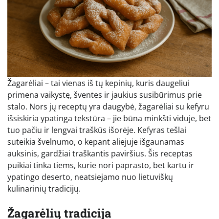
Žagarėliai – tai vienas iš tų kepinių, kuris daugeliui
primena vaikystę, šventes ir jaukius susibūrimus prie
stalo. Nors jų receptų yra daugybė, žagarėliai su kefyru
išsiskiria ypatinga tekstūra – jie būna minkšti viduje, bet
tuo pačiu ir lengvai traškūs išorėje. Kefyras tešlai
suteikia švelnumo, o kepant aliejuje išgaunamas
auksinis, gardžiai traškantis paviršius. Šis receptas
puikiai tinka tiems, kurie nori paprasto, bet kartu ir
ypatingo deserto, neatsiejamo nuo lietuviškų
kulinarinių tradicijų.
Žagarėlių tradicija