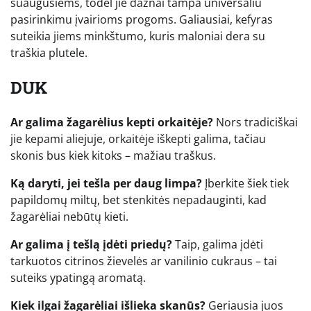
suaugusiems, todėl jie dažnai tampa universaliu
pasirinkimu įvairioms progoms. Galiausiai, kefyras
suteikia jiems minkštumo, kuris maloniai dera su
traškia plutele.
DUK
Ar galima žagarėlius kepti orkaitėje?
Nors tradiciškai
jie kepami aliejuje, orkaitėje iškepti galima, tačiau
skonis bus kiek kitoks – mažiau traškus.
Ką daryti, jei tešla per daug limpa?
Įberkite šiek tiek
papildomų miltų, bet stenkitės nepadauginti, kad
žagarėliai nebūtų kieti.
Ar galima į tešlą įdėti priedų?
Taip, galima įdėti
tarkuotos citrinos žievelės ar vanilinio cukraus – tai
suteiks ypatingą aromatą.
Kiek ilgai žagarėliai išlieka skanūs?
Geriausia juos