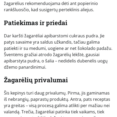
žagarėlius rekomenduojama dėti ant popierinio
rankšluosčio, kad susigertų perteklinis aliejus.
Patiekimas ir priedai
Dar karšti žagarėliai apibarstomi cukraus pudra. Jie
patys savaime yra saldus užkandis, tačiau galima
patiekti ir su medumi, uogiene ar net šokolado padažu.
Šventėms gražiai atrodo žagarėlių lėkštė, gausiai
apibarstyta pudra, o šalia – nedidelis dubenėlis uogų
džemo panardinimui.
Žagarėlių privalumai
Šis kepinys turi daug privalumų. Pirma, jis gaminamas
iš nebrangių, paprastų produktų. Antra, pats receptas
yra greitas – visą procesą galima atlikti per mažiau nei
valandą. Trečia, žagarėliai patinka tiek vaikams, tiek