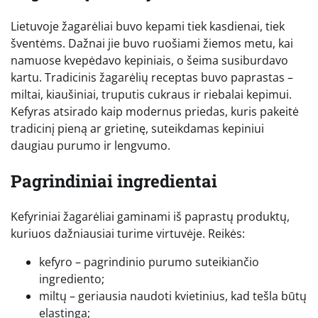
Lietuvoje žagarėliai buvo kepami tiek kasdienai, tiek
šventėms. Dažnai jie buvo ruošiami žiemos metu, kai
namuose kvepėdavo kepiniais, o šeima susiburdavo
kartu. Tradicinis žagarėlių receptas buvo paprastas –
miltai, kiaušiniai, truputis cukraus ir riebalai kepimui.
Kefyras atsirado kaip modernus priedas, kuris pakeitė
tradicinį pieną ar grietinę, suteikdamas kepiniui
daugiau purumo ir lengvumo.
Pagrindiniai ingredientai
Kefyriniai žagarėliai gaminami iš paprastų produktų,
kuriuos dažniausiai turime virtuvėje. Reikės:
kefyro – pagrindinio purumo suteikiančio
ingrediento;
miltų – geriausia naudoti kvietinius, kad tešla būtų
elastinga;