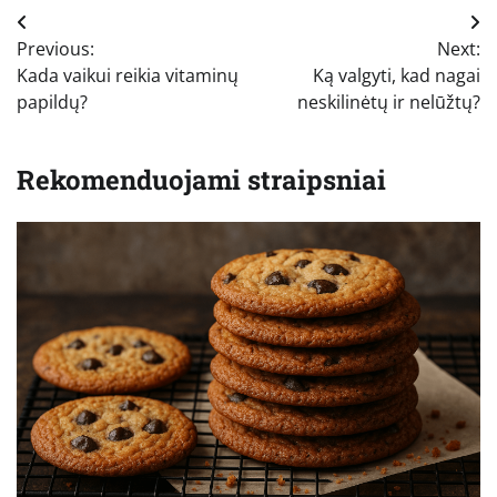
Navigacija
Previous:
Next:
tarp
Kada vaikui reikia vitaminų
Ką valgyti, kad nagai
įrašų
papildų?
neskilinėtų ir nelūžtų?
Rekomenduojami straipsniai