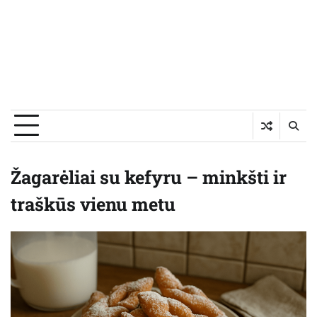
Žagarėliai su kefyru – minkšti ir
traškūs vienu metu