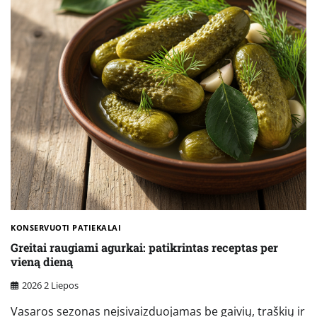
KONSERVUOTI PATIEKALAI
Greitai raugiami agurkai: patikrintas receptas per
vieną dieną
2026 2 Liepos
Vasaros sezonas neįsivaizduojamas be gaivių, traškių ir