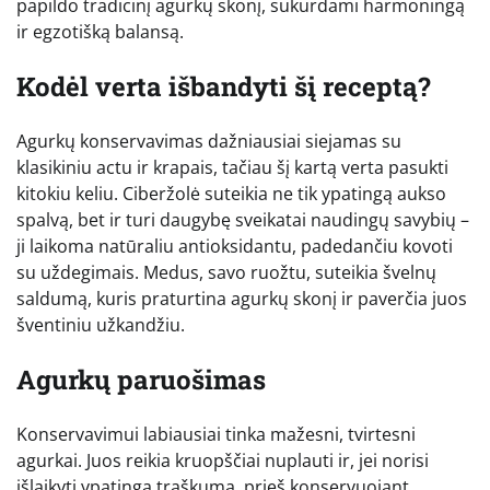
papildo tradicinį agurkų skonį, sukurdami harmoningą
ir egzotišką balansą.
Kodėl verta išbandyti šį receptą?
Agurkų konservavimas dažniausiai siejamas su
klasikiniu actu ir krapais, tačiau šį kartą verta pasukti
kitokiu keliu. Ciberžolė suteikia ne tik ypatingą aukso
spalvą, bet ir turi daugybę sveikatai naudingų savybių –
ji laikoma natūraliu antioksidantu, padedančiu kovoti
su uždegimais. Medus, savo ruožtu, suteikia švelnų
saldumą, kuris praturtina agurkų skonį ir paverčia juos
šventiniu užkandžiu.
Agurkų paruošimas
Konservavimui labiausiai tinka mažesni, tvirtesni
agurkai. Juos reikia kruopščiai nuplauti ir, jei norisi
išlaikyti ypatingą traškumą, prieš konservuojant