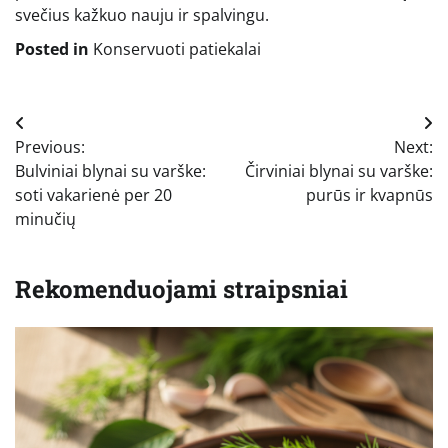
svečius kažkuo nauju ir spalvingu.
Posted in
Konservuoti patiekalai
Navigacija
Previous:
Next:
tarp
Bulviniai blynai su varške:
Čirviniai blynai su varške:
įrašų
soti vakarienė per 20
purūs ir kvapnūs
minučių
Rekomenduojami straipsniai