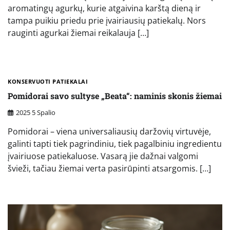
aromatingų agurkų, kurie atgaivina karštą dieną ir
tampa puikiu priedu prie įvairiausių patiekalų. Nors
rauginti agurkai žiemai reikalauja […]
KONSERVUOTI PATIEKALAI
Pomidorai savo sultyse „Beata“: naminis skonis žiemai
2025 5 Spalio
Pomidorai – viena universaliausių daržovių virtuvėje,
galinti tapti tiek pagrindiniu, tiek pagalbiniu ingredientu
įvairiuose patiekaluose. Vasarą jie dažnai valgomi
švieži, tačiau žiemai verta pasirūpinti atsargomis. […]