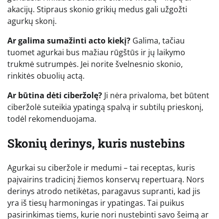
akacijų. Stipraus skonio grikių medus gali užgožti
agurkų skonį.
Ar galima sumažinti acto kiekį?
Galima, tačiau
tuomet agurkai bus mažiau rūgštūs ir jų laikymo
trukmė sutrumpės. Jei norite švelnesnio skonio,
rinkitės obuolių actą.
Ar būtina dėti ciberžolę?
Ji nėra privaloma, bet būtent
ciberžolė suteikia ypatingą spalvą ir subtilų prieskonį,
todėl rekomenduojama.
Skonių derinys, kuris nustebins
Agurkai su ciberžole ir medumi – tai receptas, kuris
paįvairins tradicinį žiemos konservų repertuarą. Nors
derinys atrodo netikėtas, paragavus supranti, kad jis
yra iš tiesų harmoningas ir ypatingas. Tai puikus
pasirinkimas tiems, kurie nori nustebinti savo šeimą ar