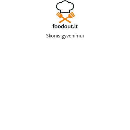
Skip
to
content
Skonis gyvenimui