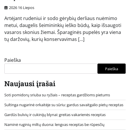
2026 16 Liepos
Artėjant rudeniui ir sodo gėrybių derliaus nuėmimo
metui, daugelis šeimininkių ieško būdų, kaip išsaugoti
vasaros skonius žiemai. Šparaginės pupelės yra viena
tų daržovių, kurių konservavimas […]
Paieška
Paieška
Naujausi įrašai
Soti pomidorų sriuba su ryžiais – receptas gardžioms pietums
Sultinga nugarinė orkaitėje su sūriu: gardus savaitgalio pietų receptas
Gardūs bulvių ir cukinijų blynai: greitas vakarienės receptas
Naminė ruginių miltų duona: lengvas receptas be rūpesčių