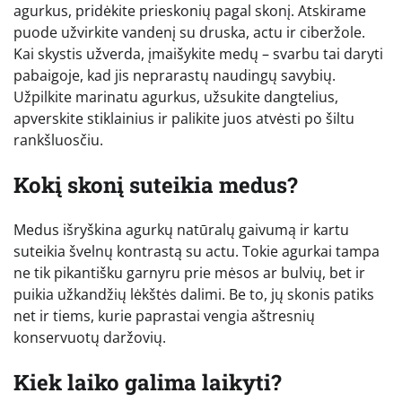
agurkus, pridėkite prieskonių pagal skonį. Atskirame
puode užvirkite vandenį su druska, actu ir ciberžole.
Kai skystis užverda, įmaišykite medų – svarbu tai daryti
pabaigoje, kad jis neprarastų naudingų savybių.
Užpilkite marinatu agurkus, užsukite dangtelius,
apverskite stiklainius ir palikite juos atvėsti po šiltu
rankšluosčiu.
Kokį skonį suteikia medus?
Medus išryškina agurkų natūralų gaivumą ir kartu
suteikia švelnų kontrastą su actu. Tokie agurkai tampa
ne tik pikantišku garnyru prie mėsos ar bulvių, bet ir
puikia užkandžių lėkštės dalimi. Be to, jų skonis patiks
net ir tiems, kurie paprastai vengia aštresnių
konservuotų daržovių.
Kiek laiko galima laikyti?