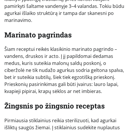
pamirkyti šaltame vandenyje 3–4 valandas. Tokiu būdu
agurkai išlaiko struktūrą ir tampa dar skanesni po
marinavimo.
Marinato pagrindas
Šiam receptui reikės klasikinio marinato pagrindo –
vandens, druskos ir acto. Į jį papildomai dedamas
medus, kuris suteikia malonų saldų poskonį, o
ciberžolė ne tik nudažo agurkus sodria geltona spalva,
bet ir suteikia subtilų, šiek tiek egzotišką prieskonį.
Prieskonių pasirinkimas gali būti įvairus: lauro lapai,
kvapieji pipirai, krapų sėklos ar net imbieras.
Žingsnis po žingsnio receptas
Pirmiausia stiklainius reikia sterilizuoti, kad agurkai
išliktų saugūs žiemai. Į stiklainius sudėkite nuplautus