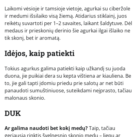
Laikomi vėsioje ir tamsioje vietoje, agurkai su ciberžole
ir medumi išsilaiko visą žiemą. Atidarius stiklainį, juos
reikėtų suvartoti per 1–2 savaites, laikant šaldytuve. Dėl
medaus ir prieskonių derinio šie agurkai ilgai išlaiko ne
tik skonį, bet ir aromatą.
Idėjos, kaip patiekti
Tokius agurkus galima patiekti kaip užkandį su juoda
duona, jie puikiai dera su kepta vištiena ar kiauliena. Be
to, jie gali tapti įdomiu priedu prie salotų ar net būti
panaudoti sumuštiniuose, suteikdami neįprasto, tačiau
malonaus skonio.
DUK
Ar galima naudoti bet kokį medų?
Taip, tačiau
geriausia rinktis švelnesnio skonio medų – liepų ar