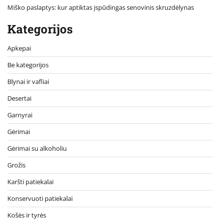
Miško paslaptys: kur aptiktas įspūdingas senovinis skruzdėlynas
Kategorijos
Apkepai
Be kategorijos
Blynai ir vafliai
Desertai
Garnyrai
Gėrimai
Gėrimai su alkoholiu
Grožis
Karšti patiekalai
Konservuoti patiekalai
Košės ir tyrės