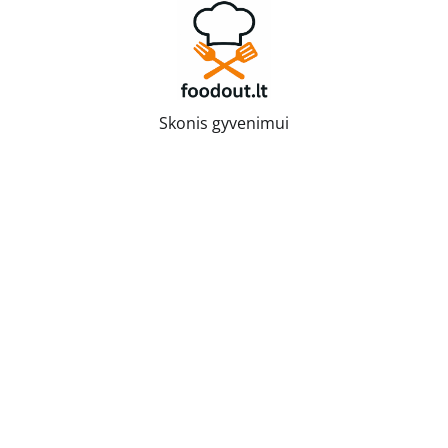
Skip
to
content
Skonis gyvenimui