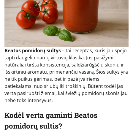
Beatos pomidorų sultys
– tai receptas, kuris jau spėjo
tapti daugelio namų virtuvių klasika. Jos pasižymi
natūraliai tiršta konsistencija, saldžiarūgščiu skoniu ir
išskirtiniu aromatu, primenančiu vasarą. Šios sultys yra
ne tik puikus gėrimas, bet ir bazė įvairiems
patiekalams: nuo sriubų iki troškinių. Būtent todėl jas
verta pasiruošti žiemai, kai šviežių pomidorų skonis jau
nebe toks intensyvus.
Kodėl verta gaminti Beatos
pomidorų sultis?