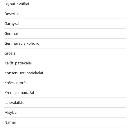
Blynai ir vafliai
Desertai
Garnyrai
Gėrimai
Gėrimai su alkoholiu
Grožis
Karšti patiekalai
Konservuoti patiekalai
Košės ir tyrės
Kremai ir padažai
Laisvalaikis
Mityba
Namai