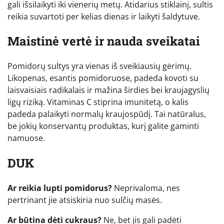
gali išsilaikyti iki vienerių metų. Atidarius stiklainį, sultis
reikia suvartoti per kelias dienas ir laikyti šaldytuve.
Maistinė vertė ir nauda sveikatai
Pomidorų sultys yra vienas iš sveikiausių gėrimų.
Likopenas, esantis pomidoruose, padeda kovoti su
laisvaisiais radikalais ir mažina širdies bei kraujagyslių
ligų riziką. Vitaminas C stiprina imunitetą, o kalis
padeda palaikyti normalų kraujospūdį. Tai natūralus,
be jokių konservantų produktas, kurį galite gaminti
namuose.
DUK
Ar reikia lupti pomidorus?
Neprivaloma, nes
pertrinant jie atsiskiria nuo sulčių masės.
Ar būtina dėti cukraus?
Ne, bet jis gali padėti