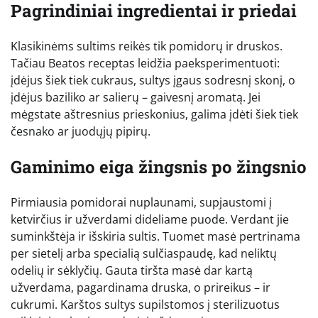
Pagrindiniai ingredientai ir priedai
Klasikinėms sultims reikės tik pomidorų ir druskos.
Tačiau Beatos receptas leidžia paeksperimentuoti:
įdėjus šiek tiek cukraus, sultys įgaus sodresnį skonį, o
įdėjus baziliko ar salierų – gaivesnį aromatą. Jei
mėgstate aštresnius prieskonius, galima įdėti šiek tiek
česnako ar juodųjų pipirų.
Gaminimo eiga žingsnis po žingsnio
Pirmiausia pomidorai nuplaunami, supjaustomi į
ketvirčius ir užverdami dideliame puode. Verdant jie
suminkštėja ir išskiria sultis. Tuomet masė pertrinama
per sietelį arba specialią sulčiaspaudę, kad neliktų
odelių ir sėklyčių. Gauta tiršta masė dar kartą
užverdama, pagardinama druska, o prireikus – ir
cukrumi. Karštos sultys supilstomos į sterilizuotus