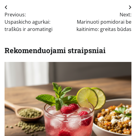
Navigacija
Previous:
Next:
tarp
Uspaskicho agurkai:
Marinuoti pomidorai be
įrašų
traškūs ir aromatingi
kaitinimo: greitas būdas
Rekomenduojami straipsniai