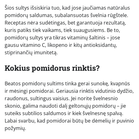
Šios sultys išsiskiria tuo, kad jose jaučiamas natūralus
pomidorų saldumas, subalansuotas švelnia rūgštele.
Receptas nėra sudėtingas, bet garantuoja rezultatą,
kuris patiks tiek vaikams, tiek suaugusiems. Be to,
pomidorų sultys yra tikras vitaminų šaltinis – jose
gausu vitamino C, likopeno ir kitų antioksidantų,
stiprinančių imunitetą.
Kokius pomidorus rinktis?
Beatos pomidorų sultims tinka gerai sunokę, kvapnūs
ir mėsingi pomidorai. Geriausia rinktis vidutinio dydžio,
raudonus, sultingus vaisius. Jei norite švelnesnio
skonio, galima naudoti dalį geltonųjų pomidorų – jie
suteiks subtilios saldumos ir kiek švelnesnę spalvą.
Labai svarbu, kad pomidorai būtų be dėmelių ir puvinio
požymių.