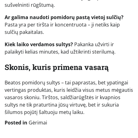
sušvelninti rūgštumą.
Ar galima naudoti pomidorų pastą vietoj sulčių?
Pasta yra per tiršta ir koncentruota – ji netiks kaip
sulčių pakaitalas.
Kiek laiko verdamos sultys?
Pakanka užvirti ir
palaikyti kelias minutes, kad užtikrinti sterilumą.
Skonis, kuris primena vasarą
Beatos pomidorų sultys – tai paprastas, bet ypatingai
vertingas produktas, kuris leidžia visus metus mėgautis
vasaros skoniu. Tirštos, saldžiarūgštės ir kvapnios
sultys ne tik praturtina jūsų virtuvę, bet ir sukuria
šilumos pojūtį šaltuoju metų laiku.
Posted in
Gėrimai