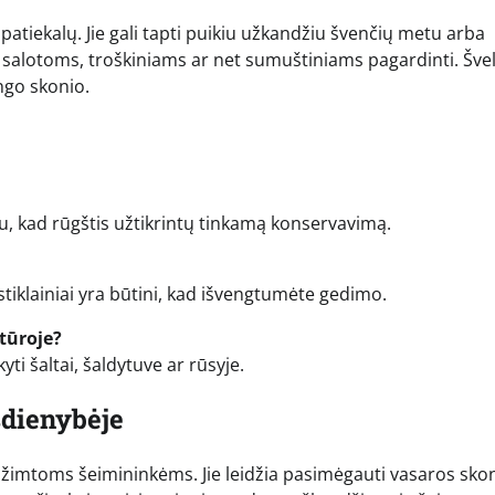
patiekalų. Jie gali tapti puikiu užkandžiu švenčių metu arba
i salotoms, troškiniams ar net sumuštiniams pagardinti. Šve
ngo skonio.
bu, kad rūgštis užtikrintų tinkamą konservavimą.
 stiklainiai yra būtini, kad išvengtumėte gedimo.
tūroje?
ti šaltai, šaldytuve ar rūsyje.
sdienybėje
žimtoms šeimininkėms. Jie leidžia pasimėgauti vasaros sko