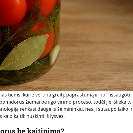
as tiems, kurie vertina greitį, paprastumą ir nori išsaugoti
midorus žiemai be ilgo virimo proceso, todėl jie išlieka tvi
ologiją renkasi daugelis šeimininkių, nes ji sutaupo laiko ir
kaip ką tik nuskinti iš lysvės.
orus be kaitinimo?