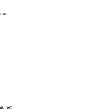
lnus
niu net