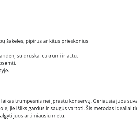
apų šakeles, pipirus ar kitus prieskonius.
vandenį su druska, cukrumi ir actu.
apsemti.
syje.
laikas trumpesnis nei įprastų konservų. Geriausia juos suva
je, jie išliks gardūs ir saugūs vartoti. Šis metodas idealiai t
uvalgyti juos artimiausiu metu.