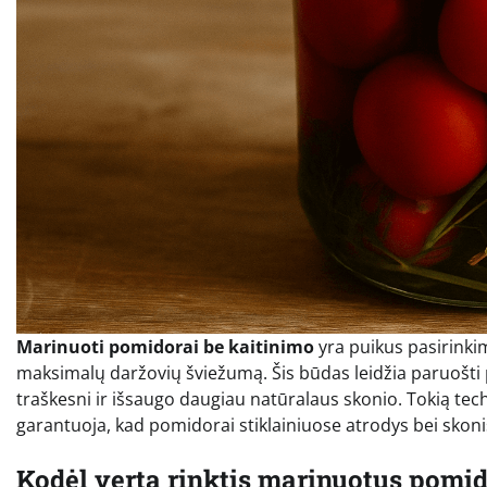
Marinuoti pomidorai be kaitinimo
yra puikus pasirinkim
maksimalų daržovių šviežumą. Šis būdas leidžia paruošti po
traškesni ir išsaugo daugiau natūralaus skonio. Tokią techn
garantuoja, kad pomidorai stiklainiuose atrodys bei skonis 
Kodėl verta rinktis marinuotus pomid