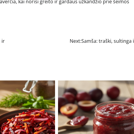
averčia, kai norisi greito ir gardaus užkandžio prie šeimos
 ir
Next:
Samša: traški, sultinga i