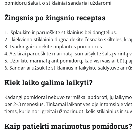
pomidorų šaltai, o stiklainiai sandariai uždaromi.
Žingsnis po žingsnio receptas
1. Išplaukite ir paruoškite stiklainius bei dangtelius.
2. Į kiekvieno stiklainio dugną dėkite česnako skilteles, kr
3. Tvarkingai sudėkite nuplautus pomidorus.
4. Atskirai paruoškite marinatą: sumaišykite šaltą virintą 
5. Užpilkite marinatą ant pomidorų, kad visi vaisiai būtų 
6. Sandariai užsukite stiklainius ir laikykite šaldytuve ar rū
Kiek laiko galima laikyti?
Kadangi pomidorai nebuvo termiškai apdoroti, jų laikymo 
per 2–3 mėnesius. Tinkamai laikant vėsioje ir tamsioje vieto
tiems, kurie nori greitai užmarinuoti kelis stiklainius ir s
Kaip patiekti marinuotus pomidorus?