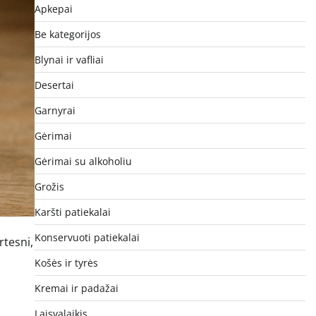
Apkepai
Be kategorijos
Blynai ir vafliai
Desertai
Garnyrai
Gėrimai
Gėrimai su alkoholiu
Grožis
Karšti patiekalai
Konservuoti patiekalai
rtesni,
Košės ir tyrės
Kremai ir padažai
Laisvalaikis