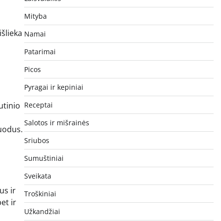
Mityba
šlieka
Namai
Patarimai
Picos
Pyragai ir kepiniai
Receptai
utinio
Salotos ir mišrainės
juodus.
Sriubos
Sumuštiniai
Sveikata
us ir
Troškiniai
et ir
Užkandžiai