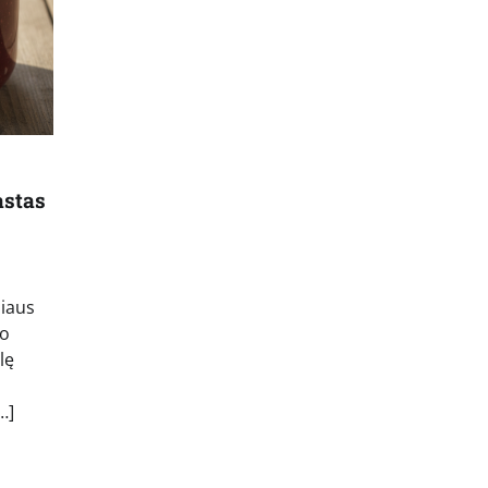
astas
liaus
vo
lę
…]