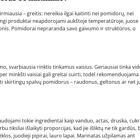
miausia – greitis: nereikia ilgai kaitinti nei pomidorų, nei
ngi produktai neapdorojami aukštoje temperatūroje, juose i
konis. Pomidorai nepraranda savo gaivumo ir struktūros, o
, svarbiausia rinktis tinkamus vaisius. Geriausiai tinka vid
per minkšti vaisiai gali greitai suirti, todėl rekomenduojama
inti skirtingų spalvų pomidorus – raudonus, geltonus ar net 
udojami tokie ingredientai kaip vanduo, actas, druska, cukr
tiksliai išlaikyti proporcijas, kad jie išliktų ne tik gardūs, b
klos, juodieji pipirai, lauro lapai. Marinatas užpilamas ant