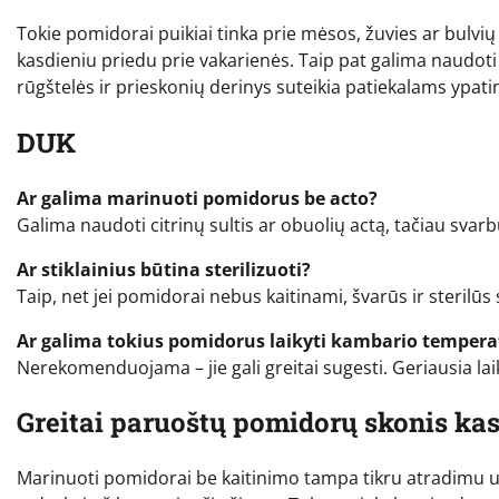
Tokie pomidorai puikiai tinka prie mėsos, žuvies ar bulvių 
kasdieniu priedu prie vakarienės. Taip pat galima naudot
rūgštelės ir prieskonių derinys suteikia patiekalams ypati
DUK
Ar galima marinuoti pomidorus be acto?
Galima naudoti citrinų sultis ar obuolių actą, tačiau svar
Ar stiklainius būtina sterilizuoti?
Taip, net jei pomidorai nebus kaitinami, švarūs ir sterilūs
Ar galima tokius pomidorus laikyti kambario tempera
Nerekomenduojama – jie gali greitai sugesti. Geriausia laiky
Greitai paruoštų pomidorų skonis ka
Marinuoti pomidorai be kaitinimo tampa tikru atradimu u