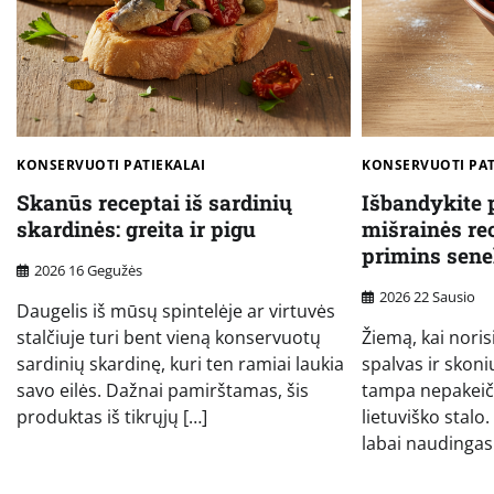
KONSERVUOTI PATIEKALAI
KONSERVUOTI PAT
Skanūs receptai iš sardinių
Išbandykite 
skardinės: greita ir pigu
mišrainės re
primins sene
2026 16 Gegužės
2026 22 Sausio
Daugelis iš mūsų spintelėje ar virtuvės
stalčiuje turi bent vieną konservuotų
Žiemą, kai noris
sardinių skardinę, kuri ten ramiai laukia
spalvas ir skoni
savo eilės. Dažnai pamirštamas, šis
tampa nepakeič
produktas iš tikrųjų […]
lietuviško stalo.
labai naudingas 