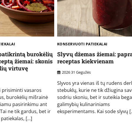
IEKALAI
KONSERVUOTI PATIEKALAI
patikrintą burokėlių
Slyvų džemas žiemai: papr
ceptą žiemai: skonis
receptas kiekvienam
lių virtuvę
2026 31 Gegužės
Slyvos yra vienas iš tų rudens der
i prisiminti vasaros
stebuklų, kurie ne tik džiugina sa
us, burokėlių mišrainė
sodriu skoniu, bet ir suteikia bega
iamu pasirinkimu ant
galimybių kulinariniams
 Tai ne tik gardus, bet ir
eksperimentams. Kai sode slyvų [
patiekalas, […]