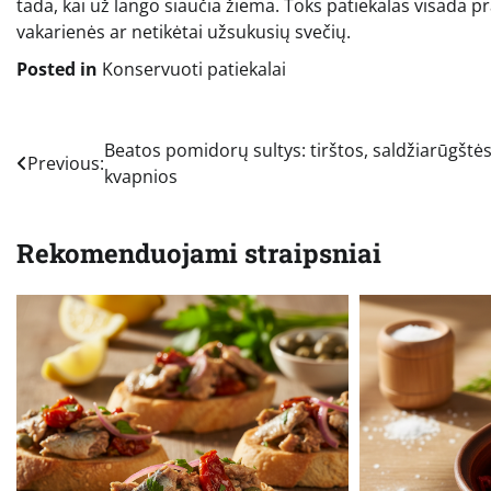
tada, kai už lango siaučia žiema. Toks patiekalas visada pr
vakarienės ar netikėtai užsukusių svečių.
Posted in
Konservuoti patiekalai
Navigacija
Beatos pomidorų sultys: tirštos, saldžiarūgštės
Previous:
kvapnios
tarp
įrašų
Rekomenduojami straipsniai