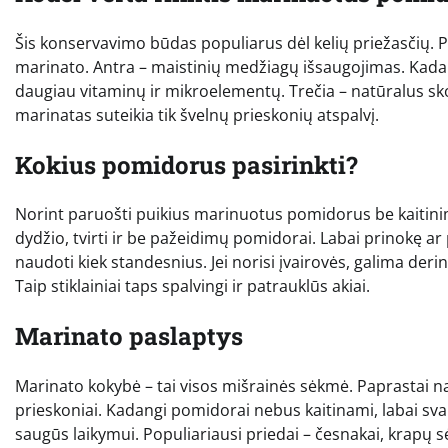
Šis konservavimo būdas populiarus dėl kelių priežasčių. Pir
marinato. Antra – maistinių medžiagų išsaugojimas. Kada
daugiau vitaminų ir mikroelementų. Trečia – natūralus s
marinatas suteikia tik švelnų prieskonių atspalvį.
Kokius pomidorus pasirinkti?
Norint paruošti puikius marinuotus pomidorus be kaitinimo
dydžio, tvirti ir be pažeidimų pomidorai. Labai prinokę ar 
naudoti kiek standesnius. Jei norisi įvairovės, galima der
Taip stiklainiai taps spalvingi ir patrauklūs akiai.
Marinato paslaptys
Marinato kokybė – tai visos mišrainės sėkmė. Paprastai na
prieskoniai. Kadangi pomidorai nebus kaitinami, labai svarbu 
saugūs laikymui. Populiariausi priedai – česnakai, krapų sė