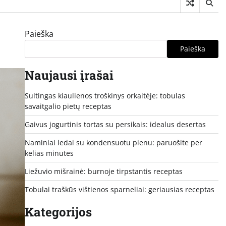
Paieška
Paieška
Naujausi įrašai
Sultingas kiaulienos troškinys orkaitėje: tobulas
savaitgalio pietų receptas
Gaivus jogurtinis tortas su persikais: idealus desertas
Naminiai ledai su kondensuotu pienu: paruošite per
kelias minutes
Liežuvio mišrainė: burnoje tirpstantis receptas
Tobulai traškūs vištienos sparneliai: geriausias receptas
Kategorijos