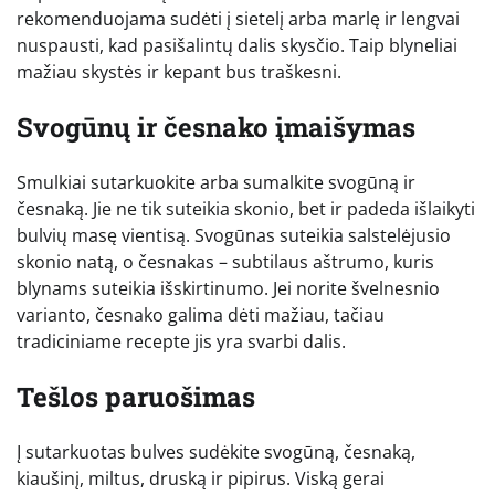
rekomenduojama sudėti į sietelį arba marlę ir lengvai
nuspausti, kad pasišalintų dalis skysčio. Taip blyneliai
mažiau skystės ir kepant bus traškesni.
Svogūnų ir česnako įmaišymas
Smulkiai sutarkuokite arba sumalkite svogūną ir
česnaką. Jie ne tik suteikia skonio, bet ir padeda išlaikyti
bulvių masę vientisą. Svogūnas suteikia salstelėjusio
skonio natą, o česnakas – subtilaus aštrumo, kuris
blynams suteikia išskirtinumo. Jei norite švelnesnio
varianto, česnako galima dėti mažiau, tačiau
tradiciniame recepte jis yra svarbi dalis.
Tešlos paruošimas
Į sutarkuotas bulves sudėkite svogūną, česnaką,
kiaušinį, miltus, druską ir pipirus. Viską gerai