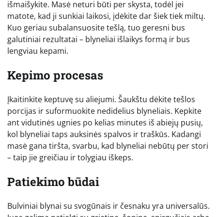
išmaišykite. Masė neturi būti per skysta, todėl jei
matote, kad ji sunkiai laikosi, įdėkite dar šiek tiek miltų.
Kuo geriau subalansuosite tešlą, tuo geresni bus
galutiniai rezultatai – blyneliai išlaikys formą ir bus
lengviau kepami.
Kepimo procesas
Įkaitinkite keptuvę su aliejumi. Šaukštu dėkite tešlos
porcijas ir suformuokite nedidelius blyneliais. Kepkite
ant vidutinės ugnies po kelias minutes iš abiejų pusių,
kol blyneliai taps auksinės spalvos ir traškūs. Kadangi
masė gana tiršta, svarbu, kad blyneliai nebūtų per stori
– taip jie greičiau ir tolygiau iškeps.
Patiekimo būdai
Bulviniai blynai su svogūnais ir česnaku yra universalūs.