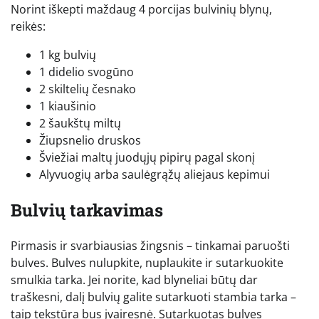
Norint iškepti maždaug 4 porcijas bulvinių blynų,
reikės:
1 kg bulvių
1 didelio svogūno
2 skiltelių česnako
1 kiaušinio
2 šaukštų miltų
Žiupsnelio druskos
Šviežiai maltų juodųjų pipirų pagal skonį
Alyvuogių arba saulėgrąžų aliejaus kepimui
Bulvių tarkavimas
Pirmasis ir svarbiausias žingsnis – tinkamai paruošti
bulves. Bulves nulupkite, nuplaukite ir sutarkuokite
smulkia tarka. Jei norite, kad blyneliai būtų dar
traškesni, dalį bulvių galite sutarkuoti stambia tarka –
taip tekstūra bus įvairesnė. Sutarkuotas bulves