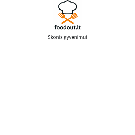
Skip
to
content
Skonis gyvenimui