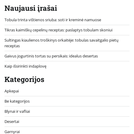
Naujausi įrašai
Tobula trinta vištienos sriuba: soti ir kreminė namuose
Tikras kaimiškų cepelinų receptas: paslaptys tobulam skoniui
Sultingas kiaulienos troškinys orkaitėje: tobulas savaitgalio pietų
receptas
Gaivus jogurtinis tortas su persikais: idealus desertas
Kaip išsirinkti indaplovę
Kategorijos
Apkepai
Be kategorijos
Blynai ir vafliai
Desertai
Garnyrai