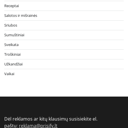
Receptai
Salotos ir mišrainės
Sriubos
Sumuštiniai
Sveikata
Troškiniai
Užkandžiai
Vaikai
Dėl reklamos ar kitų klausimų susisiekite el.
paštu:
reklama@prisify.lt