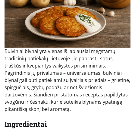
Bulviniai blynai yra vienas iš labiausiai mėgstamų
tradicinių patiekalų Lietuvoje. Jie paprasti, sotūs,
traškūs ir kvepiantys vaikystės prisiminimais.
Pagrindinis jų privalumas – universalumas: bulviniai
blynai gali būti patiekiami su įvairiais priedais – grietine,
spirgučiais, grybų padažu ar net šviežiomis
daržovėmis. Šiandien pristatomas receptas papildytas
svogūnu ir česnaku, kurie suteikia blynams ypatingą
pikantišką skonį bei aromatą.
Ingredientai