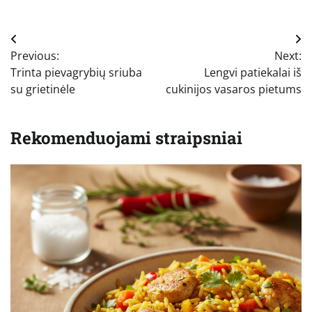
Navigacija
Previous:
Next:
tarp
Trinta pievagrybių sriuba
Lengvi patiekalai iš
įrašų
su grietinėle
cukinijos vasaros pietums
Rekomenduojami straipsniai