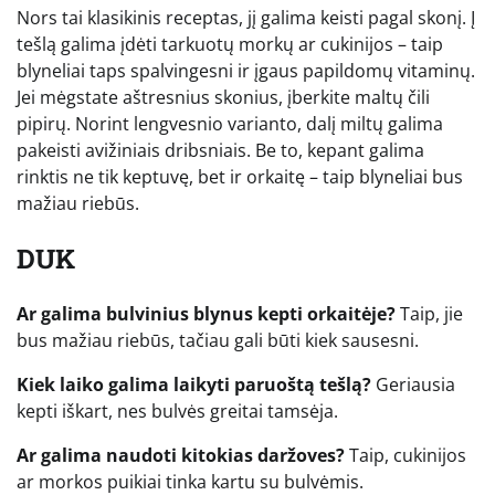
Nors tai klasikinis receptas, jį galima keisti pagal skonį. Į
tešlą galima įdėti tarkuotų morkų ar cukinijos – taip
blyneliai taps spalvingesni ir įgaus papildomų vitaminų.
Jei mėgstate aštresnius skonius, įberkite maltų čili
pipirų. Norint lengvesnio varianto, dalį miltų galima
pakeisti avižiniais dribsniais. Be to, kepant galima
rinktis ne tik keptuvę, bet ir orkaitę – taip blyneliai bus
mažiau riebūs.
DUK
Ar galima bulvinius blynus kepti orkaitėje?
Taip, jie
bus mažiau riebūs, tačiau gali būti kiek sausesni.
Kiek laiko galima laikyti paruoštą tešlą?
Geriausia
kepti iškart, nes bulvės greitai tamsėja.
Ar galima naudoti kitokias daržoves?
Taip, cukinijos
ar morkos puikiai tinka kartu su bulvėmis.