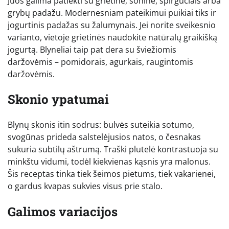
Juos galima patiekti su grietine, šonine, spirgučiais arba
grybų padažu. Modernesniam pateikimui puikiai tiks ir
jogurtinis padažas su žalumynais. Jei norite sveikesnio
varianto, vietoje grietinės naudokite natūralų graikišką
jogurtą. Blyneliai taip pat dera su šviežiomis
daržovėmis – pomidorais, agurkais, raugintomis
daržovėmis.
Skonio ypatumai
Blynų skonis itin sodrus: bulvės suteikia sotumo,
svogūnas prideda salstelėjusios natos, o česnakas
sukuria subtilų aštrumą. Traški plutelė kontrastuoja su
minkštu vidumi, todėl kiekvienas kąsnis yra malonus.
Šis receptas tinka tiek šeimos pietums, tiek vakarienei,
o gardus kvapas sukvies visus prie stalo.
Galimos variacijos