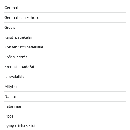
Gėrimai
Gėrimai su alkoholiu
Grožis
Karšti patiekalai
Konservuoti patiekalai
Košės ir tyrės
Kremai ir padažai
Laisvalaikis
Mityba
Namai
Patarimai
Picos
Pyragai ir kepiniai