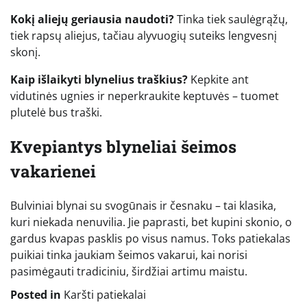
Kokį aliejų geriausia naudoti?
Tinka tiek saulėgrąžų,
tiek rapsų aliejus, tačiau alyvuogių suteiks lengvesnį
skonį.
Kaip išlaikyti blynelius traškius?
Kepkite ant
vidutinės ugnies ir neperkraukite keptuvės – tuomet
plutelė bus traški.
Kvepiantys blyneliai šeimos
vakarienei
Bulviniai blynai su svogūnais ir česnaku – tai klasika,
kuri niekada nenuvilia. Jie paprasti, bet kupini skonio, o
gardus kvapas pasklis po visus namus. Toks patiekalas
puikiai tinka jaukiam šeimos vakarui, kai norisi
pasimėgauti tradiciniu, širdžiai artimu maistu.
Posted in
Karšti patiekalai