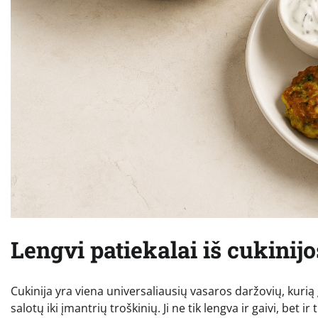
Lengvi patiekalai iš cukinij
Cukinija yra viena universaliausių vasaros daržovių, kuri
salotų iki įmantrių troškinių. Ji ne tik lengva ir gaivi, bet i