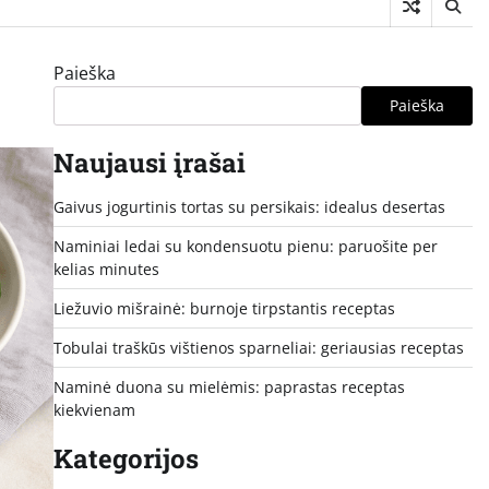
Paieška
Paieška
Naujausi įrašai
Gaivus jogurtinis tortas su persikais: idealus desertas
Naminiai ledai su kondensuotu pienu: paruošite per
kelias minutes
Liežuvio mišrainė: burnoje tirpstantis receptas
Tobulai traškūs vištienos sparneliai: geriausias receptas
Naminė duona su mielėmis: paprastas receptas
kiekvienam
Kategorijos