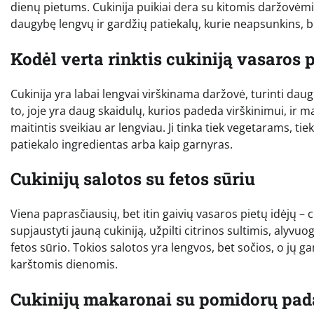
dienų pietums. Cukinija puikiai dera su kitomis daržovėmis,
daugybę lengvų ir gardžių patiekalų, kurie neapsunkins, be
Kodėl verta rinktis cukiniją vasaros 
Cukinija yra labai lengvai virškinama daržovė, turinti daug 
to, joje yra daug skaidulų, kurios padeda virškinimui, ir ma
maitintis sveikiau ar lengviau. Ji tinka tiek vegetarams, 
patiekalo ingredientas arba kaip garnyras.
Cukinijų salotos su fetos sūriu
Viena paprasčiausių, bet itin gaivių vasaros pietų idėjų – 
supjaustyti jauną cukiniją, užpilti citrinos sultimis, alyvuo
fetos sūrio. Tokios salotos yra lengvos, bet sočios, o jų g
karštomis dienomis.
Cukinijų makaronai su pomidorų pa