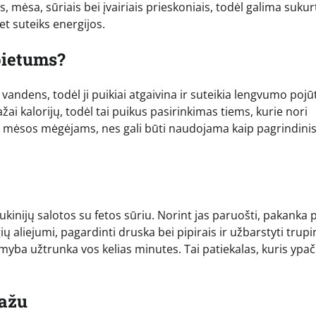
 mėsa, sūriais bei įvairiais prieskoniais, todėl galima sukur
t suteiks energijos.
pietums?
vandens, todėl ji puikiai atgaivina ir suteikia lengvumo pojūt
žai kalorijų, todėl tai puikus pasirinkimas tiems, kurie nori
tiek mėsos mėgėjams, nes gali būti naudojama kaip pagrindini
cukinijų salotos su fetos sūriu. Norint jas paruošti, pakanka 
gių aliejumi, pagardinti druska bei pipirais ir užbarstyti trupi
amyba užtrunka vos kelias minutes. Tai patiekalas, kuris ypač
dažu