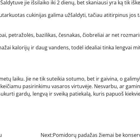
Šaldytuve jie išsilaiko iki 2 dienų, bet skaniausi yra ką tik iške
tarkuotas cukinijas galima užšaldyti, tačiau atitirpinus jos
pai, petražolės, bazilikas, česnakas, čiobreliai ar net rozmar
 mažai kalorijų ir daug vandens, todėl idealiai tinka lengvai mi
metų laiku. Jie ne tik suteikia sotumo, bet ir gaivina, o galim
pakeičiamu pasirinkimu vasaros virtuvėje. Nesvarbu, ar gamin
kurti gardų, lengvą ir sveiką patiekalą, kuris papuoš kiekvi
u
Next:
Pomidorų padažas žiemai be konser