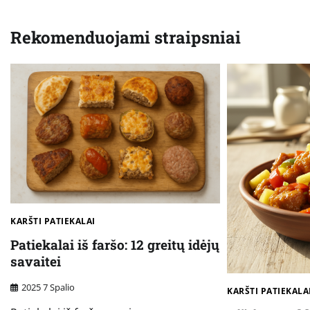
tarp
Rekomenduojami straipsniai
įrašų
KARŠTI PATIEKALAI
Patiekalai iš faršo: 12 greitų idėjų
savaitei
2025 7 Spalio
KARŠTI PATIEKALA