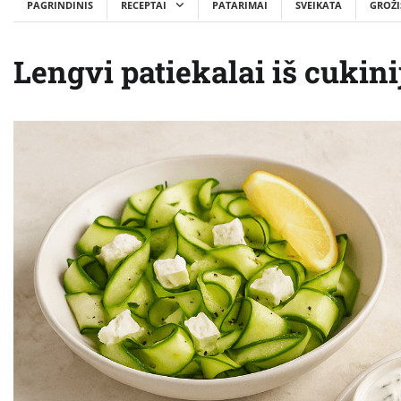
PAGRINDINIS
RECEPTAI
PATARIMAI
SVEIKATA
GROŽI
Lengvi patiekalai iš cukin