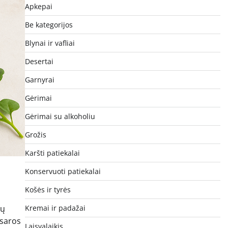
Apkepai
Be kategorijos
Blynai ir vafliai
Desertai
Garnyrai
Gėrimai
Gėrimai su alkoholiu
Grožis
Karšti patiekalai
Konservuoti patiekalai
Košės ir tyrės
tų
Kremai ir padažai
vasaros
Laisvalaikis