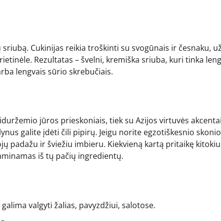
riubą. Cukinijas reikia troškinti su svogūnais ir česnaku, už
grietinėle. Rezultatas – švelni, kremiška sriuba, kuri tinka le
arba lengvais sūrio skrebučiais.
 Viduržemio jūros prieskoniais, tiek su Azijos virtuvės akcentai
ynus galite įdėti čili pipirų. Jeigu norite egzotiškesnio skonio
 padažu ir šviežiu imbieru. Kiekvieną kartą pritaikę kitokiu
 gaminamas iš tų pačių ingredientų.
 galima valgyti žalias, pavyzdžiui, salotose.