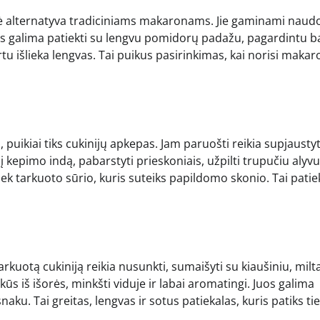
nė alternatyva tradiciniams makaronams. Jie gaminami naud
nus galima patiekti su lengvu pomidorų padažu, pagardintu ba
rtu išlieka lengvas. Tai puikus pasirinkimas, kai norisi makar
o, puikiai tiks cukinijų apkepas. Jam paruošti reikia supjaustyt
į kepimo indą, pabarstyti prieskoniais, užpilti trupučiu alyv
 tiek tarkuoto sūrio, kuris suteiks papildomo skonio. Tai patie
arkuotą cukiniją reikia nusunkti, sumaišyti su kiaušiniu, milta
ūs iš išorės, minkšti viduje ir labai aromatingi. Juos galima
aku. Tai greitas, lengvas ir sotus patiekalas, kuris patiks ti