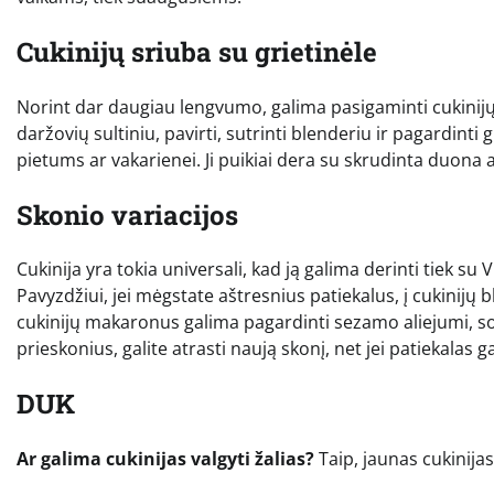
Cukinijų sriuba su grietinėle
Norint dar daugiau lengvumo, galima pasigaminti cukinijų s
daržovių sultiniu, pavirti, sutrinti blenderiu ir pagardinti 
pietums ar vakarienei. Ji puikiai dera su skrudinta duona 
Skonio variacijos
Cukinija yra tokia universali, kad ją galima derinti tiek su
Pavyzdžiui, jei mėgstate aštresnius patiekalus, į cukinijų bl
cukinijų makaronus galima pagardinti sezamo aliejumi, sojų
prieskonius, galite atrasti naują skonį, net jei patiekalas
DUK
Ar galima cukinijas valgyti žalias?
Taip, jaunas cukinijas