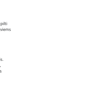
pilti
ngviems
s.
,
s