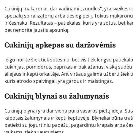
Cukinijų makaronai, dar vadinami „zoodles“, yra sveikes
specialų spiralizatorių arba tiesiog peilį. Tokius makaro
ir česnaku. Rezultatas – patiekalas, kuris yra sotus, bet ka
bet nenorite jaustis apsunkę.
Cukinijų apkepas su daržovėmis
Jeigu norite šiek tiek sotesnio, bet vis tiek lengvo patiekal
cukinijas, pomidorus, paprikas ir baklažanus, viską sudėti 
aliejaus ir kepti orkaitėje. Ant viršaus galima užberti šiek
kuris atrodo spalvingai, yra gardus ir maistingas.
Cukinijų blynai su žalumynais
Cukinijų blynai yra dar viena puiki vasaros pietų idėja. Sut
kapotais žalumynais ir kepti keptuvėje. Blyneliai būna trašk
patiekti su jogurtiniu padažu, pagardintu krapais arba česn
vaikams, tiek suaugusiems.