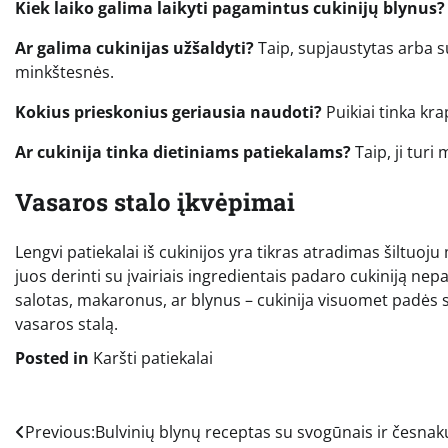
Kiek laiko galima laikyti pagamintus cukinijų blynus?
Ar galima cukinijas užšaldyti?
Taip, supjaustytas arba su
minkštesnės.
Kokius prieskonius geriausia naudoti?
Puikiai tinka kra
Ar cukinija tinka dietiniams patiekalams?
Taip, ji turi
Vasaros stalo įkvėpimai
Lengvi patiekalai iš cukinijos yra tikras atradimas šiltuoju 
juos derinti su įvairiais ingredientais padaro cukiniją ne
salotas, makaronus, ar blynus – cukinija visuomet padės su
vasaros stalą.
Posted in
Karšti patiekalai
Navigacija
Previous:
Bulvinių blynų receptas su svogūnais ir česnak