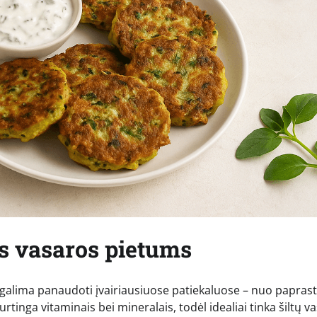
os vasaros pietums
ą galima panaudoti įvairiausiuose patiekaluose – nuo papras
r turtinga vitaminais bei mineralais, todėl idealiai tinka šiltų 