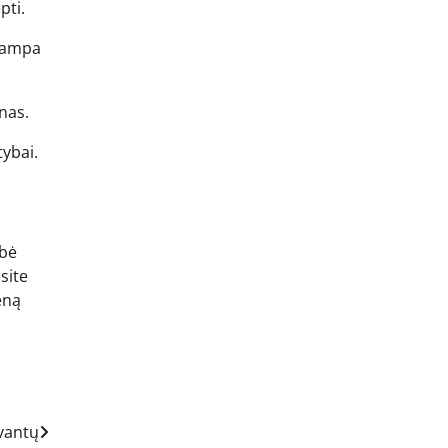
pti.
 tampa
inas.
tybai.
ybė
site
eną
vantų