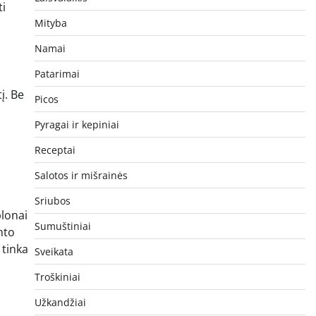
ti
Mityba
Namai
Patarimai
į. Be
Picos
Pyragai ir kepiniai
s
Receptai
Salotos ir mišrainės
Sriubos
plonai
Sumuštiniai
nto
 tinka
Sveikata
Troškiniai
Užkandžiai