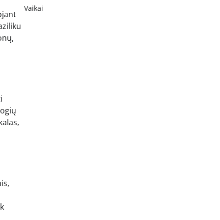
Vaikai
ojant
ziliku
onų,
i
uogių
kalas,
is,
ek