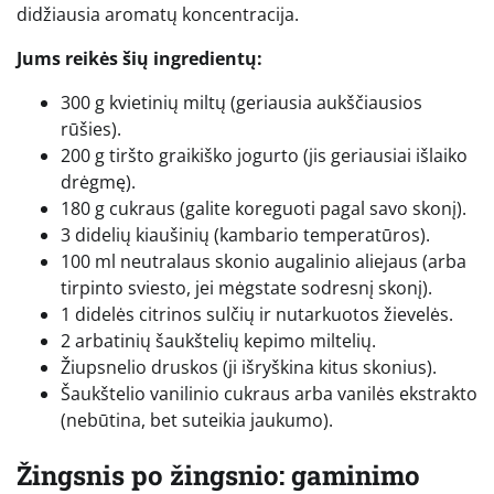
didžiausia aromatų koncentracija.
Jums reikės šių ingredientų:
300 g kvietinių miltų (geriausia aukščiausios
rūšies).
200 g tiršto graikiško jogurto (jis geriausiai išlaiko
drėgmę).
180 g cukraus (galite koreguoti pagal savo skonį).
3 didelių kiaušinių (kambario temperatūros).
100 ml neutralaus skonio augalinio aliejaus (arba
tirpinto sviesto, jei mėgstate sodresnį skonį).
1 didelės citrinos sulčių ir nutarkuotos žievelės.
2 arbatinių šaukštelių kepimo miltelių.
Žiupsnelio druskos (ji išryškina kitus skonius).
Šaukštelio vanilinio cukraus arba vanilės ekstrakto
(nebūtina, bet suteikia jaukumo).
Žingsnis po žingsnio: gaminimo