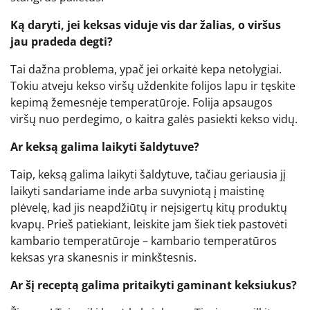
Ką daryti, jei keksas viduje vis dar žalias, o viršus
jau pradeda degti?
Tai dažna problema, ypač jei orkaitė kepa netolygiai.
Tokiu atveju kekso viršų uždenkite folijos lapu ir tęskite
kepimą žemesnėje temperatūroje. Folija apsaugos
viršų nuo perdegimo, o kaitra galės pasiekti kekso vidų.
Ar keksą galima laikyti šaldytuve?
Taip, keksą galima laikyti šaldytuve, tačiau geriausia jį
laikyti sandariame inde arba suvyniotą į maistinę
plėvelę, kad jis neapdžiūtų ir neįsigertų kitų produktų
kvapų. Prieš patiekiant, leiskite jam šiek tiek pastovėti
kambario temperatūroje – kambario temperatūros
keksas yra skanesnis ir minkštesnis.
Ar šį receptą galima pritaikyti gaminant keksiukus?