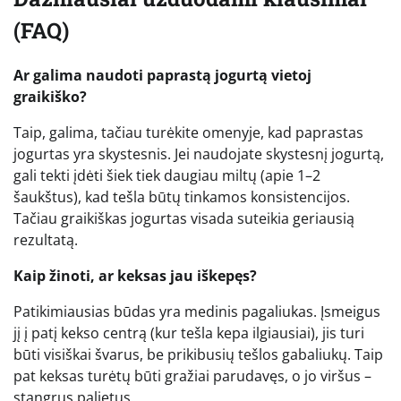
(FAQ)
Ar galima naudoti paprastą jogurtą vietoj
graikiško?
Taip, galima, tačiau turėkite omenyje, kad paprastas
jogurtas yra skystesnis. Jei naudojate skystesnį jogurtą,
gali tekti įdėti šiek tiek daugiau miltų (apie 1–2
šaukštus), kad tešla būtų tinkamos konsistencijos.
Tačiau graikiškas jogurtas visada suteikia geriausią
rezultatą.
Kaip žinoti, ar keksas jau iškepęs?
Patikimiausias būdas yra medinis pagaliukas. Įsmeigus
jį į patį kekso centrą (kur tešla kepa ilgiausiai), jis turi
būti visiškai švarus, be prikibusių tešlos gabaliukų. Taip
pat keksas turėtų būti gražiai parudavęs, o jo viršus –
stangrus palietus.