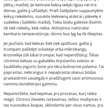
įdėtą į maišelį. Jei ketinate keksą laikyti ilgiau nei tris
dienas, galite jį užšaldyti. Prieš šaldydami supjaustykite
keksą riekelėmis, susukite kiekvieną atskirai į plėvelę ir
sudėkite į šaldiklio maišelį. Tokiu būdu galėsite išsiimti
tik tiek riekelių, kiek reikia. Atitirpinus natūraliai
kambario temperatūroje, skonis bus lyg ką tik iškeptas.
Jei jaučiate, kad keksas šiek tiek apdžiuvo, galite jį
trumpam pašildyti orkaitėje arba mikrobangų
krosnelėje (tik labai trumpai, kad neperdžiūtų). Šiltas
citrininis keksas su gabalėliu tirpstančio sviesto ar
šaukšteliu jogurto šone yra tikra kulinarinė palaima. Tai
paprastas, nebrangus ir nepaprastai skanus būdas
praskaidrinti savaitgalį ir pradžiuginti savo artimuosius
naminiu konditerijos gaminiu.
Nepamirškite, kad kepimas yra procesas, kurį reikia
mėgti. Citrinos žievelės tarkavimas, tešlos maišymas ir
tas nuostabus kvapas, sklindantis per visus namus, yra