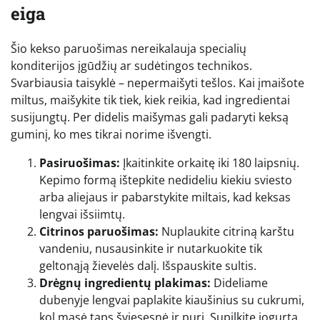
eiga
Šio kekso paruošimas nereikalauja specialių
konditerijos įgūdžių ar sudėtingos technikos.
Svarbiausia taisyklė – nepermaišyti tešlos. Kai įmaišote
miltus, maišykite tik tiek, kiek reikia, kad ingredientai
susijungtų. Per didelis maišymas gali padaryti keksą
guminį, ko mes tikrai norime išvengti.
Pasiruošimas:
Įkaitinkite orkaitę iki 180 laipsnių.
Kepimo formą ištepkite nedideliu kiekiu sviesto
arba aliejaus ir pabarstykite miltais, kad keksas
lengvai išsiimtų.
Citrinos paruošimas:
Nuplaukite citriną karštu
vandeniu, nusausinkite ir nutarkuokite tik
geltonąją žievelės dalį. Išspauskite sultis.
Drėgnų ingredientų plakimas:
Dideliame
dubenyje lengvai paplakite kiaušinius su cukrumi,
kol masė taps šviesesnė ir puri. Supilkite jogurtą,