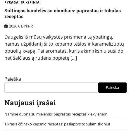
PYRAGAI IR KEPINIAI
Sultingos bandelės su obuoliais: paprastas ir tobulas
receptas
2026 6 Birželio
Daugelis iš mūsų vaikystės prisimena tą ypatingą,
namus užpildantį šilto kepamo tešlos ir karamelizuotų
obuolių kvapą. Tai aromatas, kuris akimirksniu sušildo
net šalčiausią rudens popietę […]
Paieška
Paieška
Naujausi įrašai
Naminė duona su mielėmis: paprastas receptas kiekvienam
Tikrasis čičinsko kepsnio receptas: paslaptys tobulam skoniui