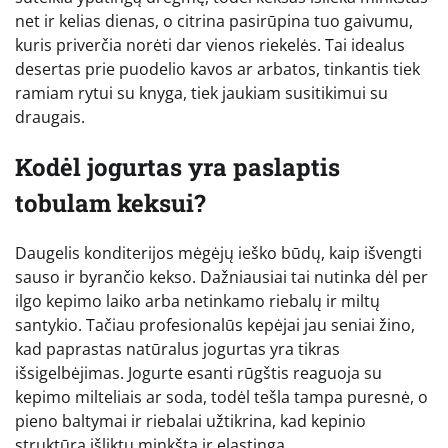
net ir kelias dienas, o citrina pasirūpina tuo gaivumu,
kuris priverčia norėti dar vienos riekelės. Tai idealus
desertas prie puodelio kavos ar arbatos, tinkantis tiek
ramiam rytui su knyga, tiek jaukiam susitikimui su
draugais.
Kodėl jogurtas yra paslaptis
tobulam keksui?
Daugelis konditerijos mėgėjų ieško būdų, kaip išvengti
sauso ir byrančio kekso. Dažniausiai tai nutinka dėl per
ilgo kepimo laiko arba netinkamo riebalų ir miltų
santykio. Tačiau profesionalūs kepėjai jau seniai žino,
kad paprastas natūralus jogurtas yra tikras
išsigelbėjimas. Jogurte esanti rūgštis reaguoja su
kepimo milteliais ar soda, todėl tešla tampa puresnė, o
pieno baltymai ir riebalai užtikrina, kad kepinio
struktūra išliktų minkšta ir elastinga.