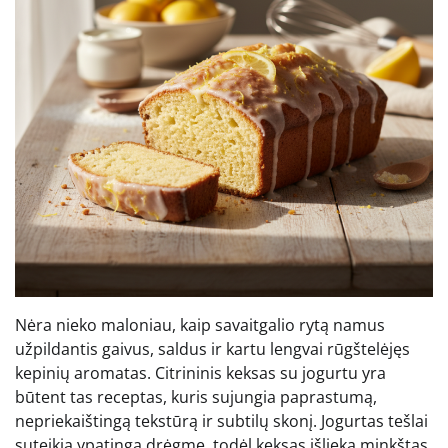
Nėra nieko maloniau, kaip savaitgalio rytą namus
užpildantis gaivus, saldus ir kartu lengvai rūgštelėjęs
kepinių aromatas. Citrininis keksas su jogurtu yra
būtent tas receptas, kuris sujungia paprastumą,
nepriekaištingą tekstūrą ir subtilų skonį. Jogurtas tešlai
suteikia ypatingą drėgmę, todėl keksas išlieka minkštas