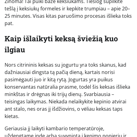
Žinoma! Tai puiki bazė keksiukams. Tiesiog supilkite
tešlą į keksiukų formeles ir kepkite trumpiau – apie 20–
25 minutes. Visas kitas paruošimo procesas išlieka toks
pat.
Kaip išlaikyti keksą šviežią kuo
ilgiau
Nors citrininis keksas su jogurtu yra toks skanus, kad
dažniausiai dingsta tą pačią dieną, kartais norisi
pasimėgauti juo ir kitą rytą. Jogurtas yra puikus
konservantas natūralia prasme, todėl šis keksas išlieka
minkštas ir drėgnas iki trijų dienų. Svarbiausia –
teisingas laikymas. Niekada nelaikykite kepinio atvirai
ant stalo, nes oras jį išdžiovins, o vėliau keksas taps
kietas.
Geriausia jį laikyti kambario temperatūroje,
uždengtame inde arba suvyniotą į kepimo popierių ir