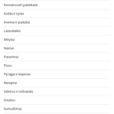
Konservuoti patiekalai
Košės ir tyrės
Kremai ir padažai
Laisvalaikis
Mityba
Namai
Patarimai
Picos
Pyragai ir kepiniai
Receptai
Salotos ir mišrainės
Sriubos
Sumuštiniai