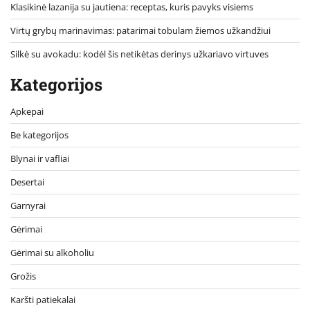
Klasikinė lazanija su jautiena: receptas, kuris pavyks visiems
Virtų grybų marinavimas: patarimai tobulam žiemos užkandžiui
Silkė su avokadu: kodėl šis netikėtas derinys užkariavo virtuves
Kategorijos
Apkepai
Be kategorijos
Blynai ir vafliai
Desertai
Garnyrai
Gėrimai
Gėrimai su alkoholiu
Grožis
Karšti patiekalai