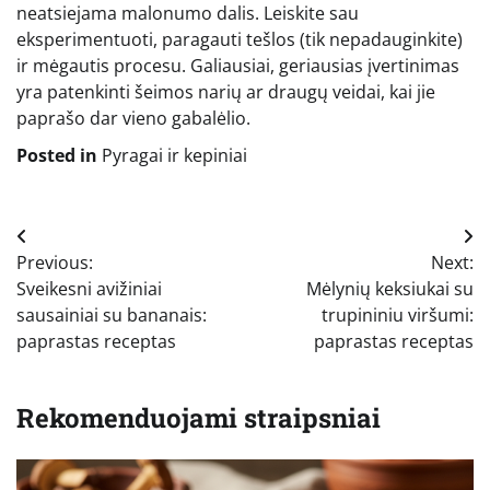
neatsiejama malonumo dalis. Leiskite sau
eksperimentuoti, paragauti tešlos (tik nepadauginkite)
ir mėgautis procesu. Galiausiai, geriausias įvertinimas
yra patenkinti šeimos narių ar draugų veidai, kai jie
paprašo dar vieno gabalėlio.
Posted in
Pyragai ir kepiniai
Navigacija
Previous:
Next:
tarp
Sveikesni avižiniai
Mėlynių keksiukai su
įrašų
sausainiai su bananais:
trupininiu viršumi:
paprastas receptas
paprastas receptas
Rekomenduojami straipsniai