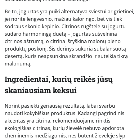
Be to, jogurtas yra puiki alternatyva sviestui ar grietinei,
jei norite lengvesnio, mažiau kaloringo, bet vis tiek
sodraus skonio kepinio. Citrinos rūgštelė su jogurtu
sudaro harmoningą duetą – jogurtas sušvelnina
citrinos aštrumą, o citrina išryškina malonų pieno
produktų poskonį. Šis derinys sukuria subalansuotą
desertą, kuris neapsunkina skrandžio ir suteikia tikrą
malonumą.
Ingredientai, kurių reikės jūsų
skaniausiam keksui
Norint pasiekti geriausią rezultatą, labai svarbu
naudoti kokybiškus produktus. Kadangi pagrindinis
akcentas yra citrina, rekomenduojame rinktis
ekologiškas citrinas, kurių žievelė nebuvo apdorota
cheminėmis medžiagomis, nes būtent žievelėje slypi