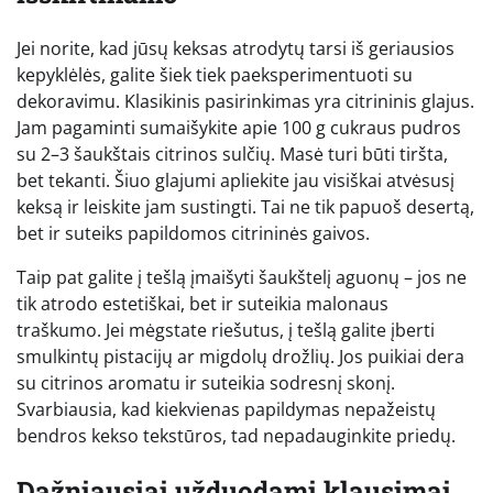
Jei norite, kad jūsų keksas atrodytų tarsi iš geriausios
kepyklėlės, galite šiek tiek paeksperimentuoti su
dekoravimu. Klasikinis pasirinkimas yra citrininis glajus.
Jam pagaminti sumaišykite apie 100 g cukraus pudros
su 2–3 šaukštais citrinos sulčių. Masė turi būti tiršta,
bet tekanti. Šiuo glajumi apliekite jau visiškai atvėsusį
keksą ir leiskite jam sustingti. Tai ne tik papuoš desertą,
bet ir suteiks papildomos citrininės gaivos.
Taip pat galite į tešlą įmaišyti šaukštelį aguonų – jos ne
tik atrodo estetiškai, bet ir suteikia malonaus
traškumo. Jei mėgstate riešutus, į tešlą galite įberti
smulkintų pistacijų ar migdolų drožlių. Jos puikiai dera
su citrinos aromatu ir suteikia sodresnį skonį.
Svarbiausia, kad kiekvienas papildymas nepažeistų
bendros kekso tekstūros, tad nepadauginkite priedų.
Dažniausiai užduodami klausimai