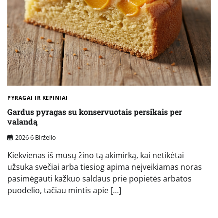
PYRAGAI IR KEPINIAI
Gardus pyragas su konservuotais persikais per
valandą
2026 6 Birželio
Kiekvienas iš mūsų žino tą akimirką, kai netikėtai
užsuka svečiai arba tiesiog apima neįveikiamas noras
pasimėgauti kažkuo saldaus prie popietės arbatos
puodelio, tačiau mintis apie […]