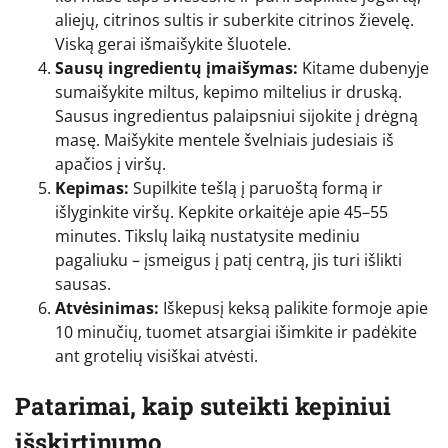
aliejų, citrinos sultis ir suberkite citrinos žievelę.
Viską gerai išmaišykite šluotele.
Sausų ingredientų įmaišymas:
Kitame dubenyje
sumaišykite miltus, kepimo miltelius ir druską.
Sausus ingredientus palaipsniui sijokite į drėgną
masę. Maišykite mentele švelniais judesiais iš
apačios į viršų.
Kepimas:
Supilkite tešlą į paruoštą formą ir
išlyginkite viršų. Kepkite orkaitėje apie 45–55
minutes. Tikslų laiką nustatysite mediniu
pagaliuku – įsmeigus į patį centrą, jis turi išlikti
sausas.
Atvėsinimas:
Iškepusį keksą palikite formoje apie
10 minučių, tuomet atsargiai išimkite ir padėkite
ant grotelių visiškai atvėsti.
Patarimai, kaip suteikti kepiniui
išskirtinumo