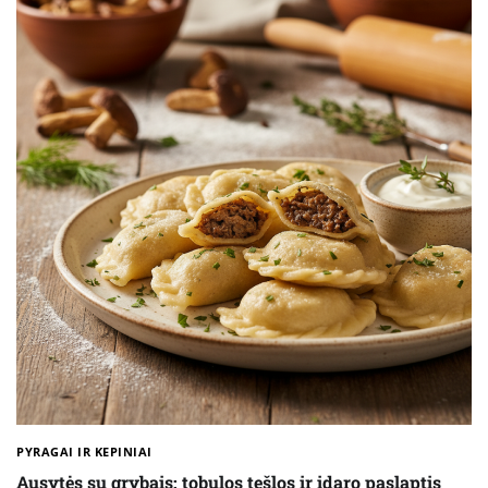
PYRAGAI IR KEPINIAI
Ausytės su grybais: tobulos tešlos ir įdaro paslaptis