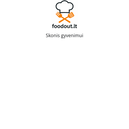
Skip
to
content
Skonis gyvenimui