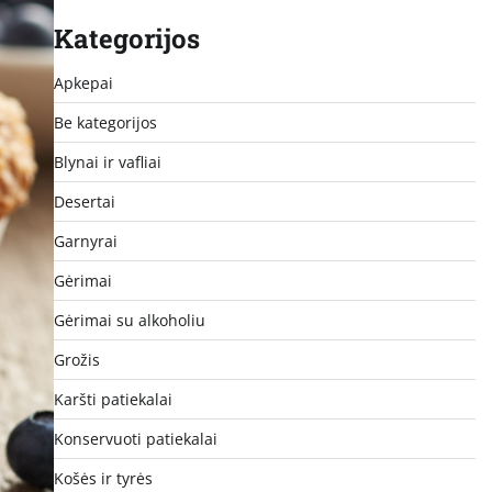
Kategorijos
Apkepai
Be kategorijos
Blynai ir vafliai
Desertai
Garnyrai
Gėrimai
Gėrimai su alkoholiu
Grožis
Karšti patiekalai
Konservuoti patiekalai
Košės ir tyrės