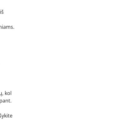
iš
iniams.
č
ų, kol
epant.
šykite