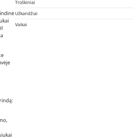
Troškiniai
rindinė
Užkandžiai
ukai
Vaikai
ėl
ia
te
uvėje
rindą:
imo,
siukai