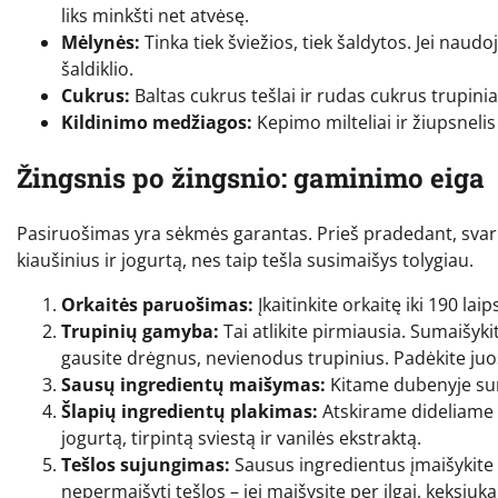
liks minkšti net atvėsę.
Mėlynės:
Tinka tiek šviežios, tiek šaldytos. Jei naudoj
šaldiklio.
Cukrus:
Baltas cukrus tešlai ir rudas cukrus trupini
Kildinimo medžiagos:
Kepimo milteliai ir žiupsneli
Žingsnis po žingsnio: gaminimo eiga
Pasiruošimas yra sėkmės garantas. Prieš pradedant, svar
kiaušinius ir jogurtą, nes taip tešla susimaišys tolygiau.
Orkaitės paruošimas:
Įkaitinkite orkaitę iki 190 la
Trupinių gamyba:
Tai atlikite pirmiausia. Sumaišykit
gausite drėgnus, nevienodus trupinius. Padėkite juos 
Sausų ingredientų maišymas:
Kitame dubenyje suma
Šlapių ingredientų plakimas:
Atskirame dideliame d
jogurtą, tirpintą sviestą ir vanilės ekstraktą.
Tešlos sujungimas:
Sausus ingredientus įmaišykite į 
nepermaišyti tešlos – jei maišysite per ilgai, keksiukai