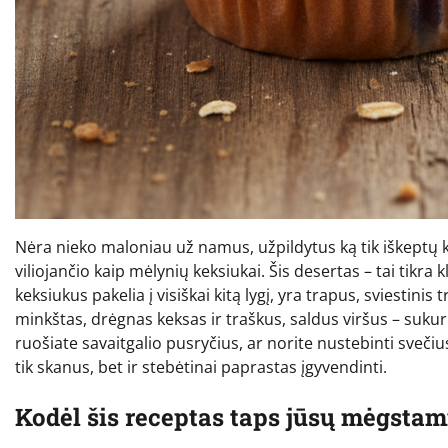
Nėra nieko maloniau už namus, užpildytus ką tik iškeptų k
viliojančio kaip mėlynių keksiukai. Šis desertas – tai tikra k
keksiukus pakelia į visiškai kitą lygį, yra trapus, sviestinis
minkštas, drėgnas keksas ir traškus, saldus viršus – sukuri
ruošiate savaitgalio pusryčius, ar norite nustebinti svečius
tik skanus, bet ir stebėtinai paprastas įgyvendinti.
Kodėl šis receptas taps jūsų mėgstam