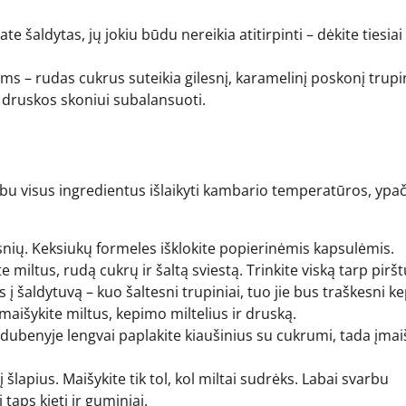
ate šaldytas, jų jokiu būdu nereikia atitirpinti – dėkite tiesiai 
ams – rudas cukrus suteikia gilesnį, karamelinį poskonį trup
s druskos skoniui subalansuoti.
bu visus ingredientus išlaikyti kambario temperatūros, ypa
ipsnių. Keksiukų formeles išklokite popierinėmis kapsulėmis.
e miltus, rudą cukrų ir šaltą sviestą. Trinkite viską tarp piršt
į šaldytuvą – kuo šaltesni trupiniai, tuo jie bus traškesni k
išykite miltus, kepimo miltelius ir druską.
ubenyje lengvai paplakite kiaušinius su cukrumi, tada įmai
šlapius. Maišykite tik tol, kol miltai sudrėks. Labai svarbu
 taps kieti ir guminiai.