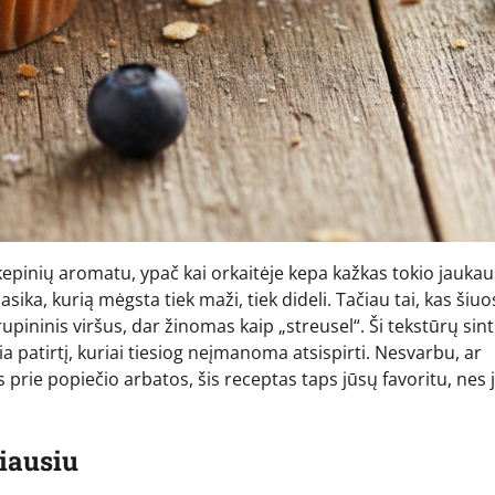
epinių aromatu, ypač kai orkaitėje kepa kažkas tokio jaukaus
lasika, kurią mėgsta tiek maži, tiek dideli. Tačiau tai, kas šiuo
 trupininis viršus, dar žinomas kaip „streusel“. Ši tekstūrų sin
a patirtį, kuriai tiesiog neįmanoma atsispirti. Nesvarbu, ar
 prie popiečio arbatos, šis receptas taps jūsų favoritu, nes j
iausiu