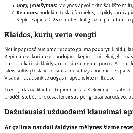
Uogų įmaišymas:
Mėlynes apvoliokite šaukšte miltų i
Kepimas:
Sudėkite tešlą į formeles, užpildydami apie
Kepkite apie 20–25 minutes, kol gražiai paruduos, o į
Klaidos, kurių verta vengti
Net ir paprasčiausiame recepte galima padaryti klaidų, ku
Kepiniuose, kuriuose naudojami kepimo milteliai, glitimas t
burbuliukai išsisklaidys, o keksiukai nebus purūs. Antroji
išleis sultis į tešlą ir keksiukai nusidažys purpurine spalva
Visada nusausinkite uogas ir apvoliokite miltuose.
Trečioji dažna klaida – kepimo laikas. Kiekviena orkaitė kep
pradėti stebėti procesą. Jei viršus per greitai parudavo, be
Dažniausiai užduodami klausimai ap
Ar galima naudoti šaldytas mėlynes šiame rece