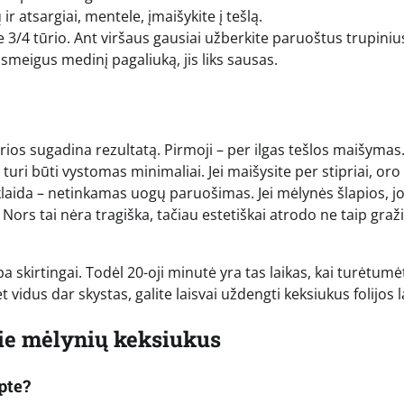
r atsargiai, mentele, įmaišykite į tešlą.
 3/4 tūrio. Ant viršaus gausiai užberkite paruoštus trupiniu
smeigus medinį pagaliuką, jis liks sausas.
rios sugadina rezultatą. Pirmoji – per ilgas tešlos maišymas
uri būti vystomas minimaliai. Jei maišysite per stipriai, oro
 klaida – netinkamas uogų paruošimas. Jei mėlynės šlapios, j
. Nors tai nėra tragiška, tačiau estetiškai atrodo ne taip graži
a skirtingai. Todėl 20-oji minutė yra tas laikas, kai turėtumė
t vidus dar skystas, galite laisvai uždengti keksiukus folijos l
ie mėlynių keksiukus
pte?