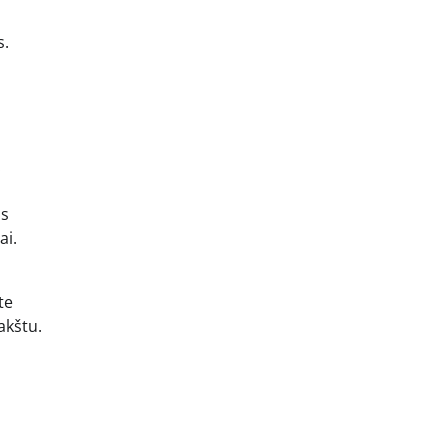
s.
.
os
ai.
te
akštu.