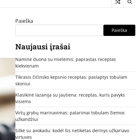
Paieška
Paieška
Naujausi įrašai
Naminė duona su mielėmis: paprastas receptas
kiekvienam
Tikrasis čičinsko kepsnio receptas: paslaptys tobulam
skoniui
Klasikinė lazanija su jautiena: receptas, kuris pavyks
visiems
Virtų grybų marinavimas: patarimai tobulam žiemos
užkandžiui
Silkė su avokadu: kodėl šis netikėtas derinys užkariavo
virtuves