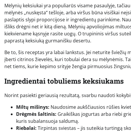
Mėlynių keksiukai yra populiarūs visame pasaulyje, tačiau
mėlynės „nuskęsta“ tešloje, arba viršus būna visiškai neį
paslaptis slypi proporcijose ir ingredientų parinkime. Nau
išliks drėgni net ir kitą dieną. Mėlynių apvoliojimas miltu
kiekviename kąsnyje rasite uogų. O trupininis viršus suteiki
paprastą keksiuką gurmanišku desertu.
Be to, šis receptas yra labai lankstus. Jei neturite šviežių m
įberti citrinos žievelės, kuri tobulai dera su mėlynėmis. Tai
net tiems, kurie kepimo srityje žengia pirmuosius žingsni
Ingredientai tobuliems keksiukams
Norint pasiekti geriausią rezultatą, svarbu naudoti kokyb
Miltų mišinys:
Naudosime aukščiausios rūšies kvietiniu
Drėgmės šaltinis:
Graikiškas jogurtas arba riebi gri
kuris subalansuoja saldumą.
Riebalai:
Tirpintas sviestas – jis suteikia turtingą sk