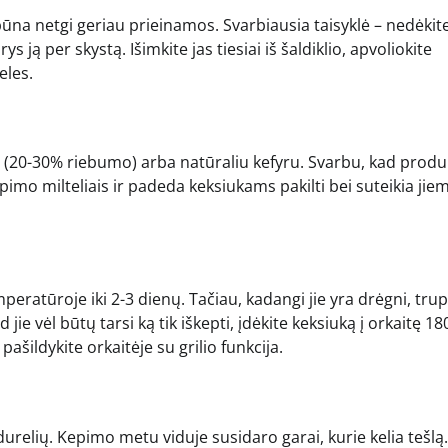
ūna netgi geriau prieinamos. Svarbiausia taisyklė – nedėkite
s ją per skystą. Išimkite jas tiesiai iš šaldiklio, apvoliokite
eles.
ne (20-30% riebumo) arba natūraliu kefyru. Svarbu, kad produ
pimo milteliais ir padeda keksiukams pakilti bei suteikia jie
eratūroje iki 2-3 dienų. Tačiau, kadangi jie yra drėgni, trup
jie vėl būtų tarsi ką tik iškepti, įdėkite keksiuką į orkaitę 18
ildykite orkaitėje su grilio funkcija.
durelių. Kepimo metu viduje susidaro garai, kurie kelia tešlą.