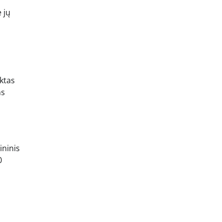
 jų
ktas
ms
ininis
0