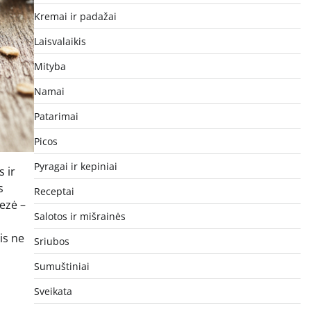
Kremai ir padažai
Laisvalaikis
Mityba
Namai
Patarimai
Picos
Pyragai ir kepiniai
 ir
s
Receptai
tezė –
Salotos ir mišrainės
is ne
Sriubos
Sumuštiniai
Sveikata