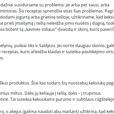
 dažnai susiduriame su problema: jie arba per sausi, arba
simintinas. Šis receptas sprendžia visas šias problemas. Pag
dodami jogurtą arba grietinę tešloje, užtikriname, kad keksi
ose prieš įmaišymą į tešlą neleidžia joms nusėsti į dugną, tod
a būtent tą „kavinės stiliaus“ išvaizdą ir skonį, kuris paverč
ėlynių, puikiai tiks ir šaldytos. Jei norite daugiau skonio, gali
 receptas, kuris atleidžia klaidas ir suteikia pasitikėjimo virt
us.
iškus produktus. Štai kas sudaro šių nuostabių keksiukų pag
s miltus. Dalis jų keliauja į tešlą, dalis – į trupinius.
etinė. Tai suteikia keksiukams purumo ir subtilaus rūgštelėj
onį, o aliejus (galima naudoti abu maišant) užtikrina, kad kek