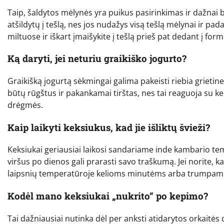
Taip, šaldytos mėlynės yra puikus pasirinkimas ir dažnai b
atšildytų į tešlą, nes jos nudažys visą tešlą mėlynai ir padary
miltuose ir iškart įmaišykite į tešlą prieš pat dedant į form
Ką daryti, jei neturiu graikiško jogurto?
Graikišką jogurtą sėkmingai galima pakeisti riebia grieti
būtų rūgštus ir pakankamai tirštas, nes tai reaguoja su ke
drėgmės.
Kaip laikyti keksiukus, kad jie išliktų švieži?
Keksiukai geriausiai laikosi sandariame inde kambario temp
viršus po dienos gali prarasti savo traškumą. Jei norite, kad 
laipsnių temperatūroje kelioms minutėms arba trumpam paš
Kodėl mano keksiukai „nukrito“ po kepimo?
Tai dažniausiai nutinka dėl per anksti atidarytos orkaitės 