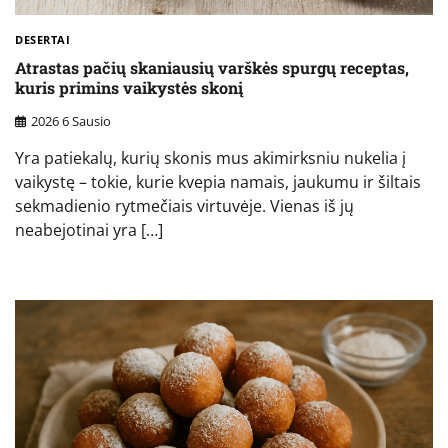
DESERTAI
Atrastas pačių skaniausių varškės spurgų receptas,
kuris primins vaikystės skonį
2026 6 Sausio
Yra patiekalų, kurių skonis mus akimirksniu nukelia į
vaikystę – tokie, kurie kvepia namais, jaukumu ir šiltais
sekmadienio rytmečiais virtuvėje. Vienas iš jų
neabejotinai yra […]