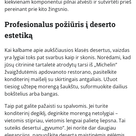
kiekvienam komponentui pilnai atvėsti ir sutvirtėti prieš
pereinant prie kito žingsnio.
Profesionalus požiūris į deserto
estetiką
Kai kalbame apie aukščiausios klasės desertus, vaizdas
yra lygiai toks pat svarbus kaip ir skonis. Norėdami, kad
jūsų citrininė tartaletė atrodytų tarsi iš „Michelin“
žvaigždutėmis apdovanoto restorano, pasitelkite
konditerinį maišelį su skirtingais antgaliais. Užuot
tiesiog užtepę morengą šaukštu, suformuokite dailius
bokštelius arba bangas.
Taip pat galite pažaisti su spalvomis. Jei turite
konditerinį degiklį, deginkite morengą netolygiai –
vietomis stipriau, vietomis lengvai palietę liepsna. Tai
suteiks desertui „gyvumo“. Jei norite dar daugiau
elegancijos, papuoškite desertą maistinėmis gėlėmis