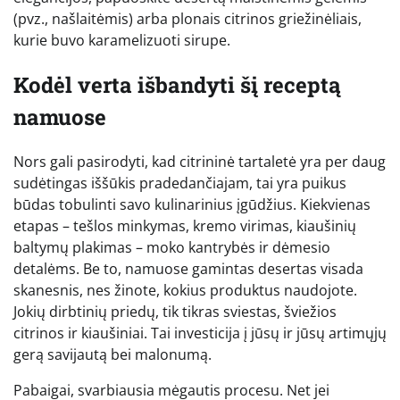
(pvz., našlaitėmis) arba plonais citrinos griežinėliais,
kurie buvo karamelizuoti sirupe.
Kodėl verta išbandyti šį receptą
namuose
Nors gali pasirodyti, kad citrininė tartaletė yra per daug
sudėtingas iššūkis pradedančiajam, tai yra puikus
būdas tobulinti savo kulinarinius įgūdžius. Kiekvienas
etapas – tešlos minkymas, kremo virimas, kiaušinių
baltymų plakimas – moko kantrybės ir dėmesio
detalėms. Be to, namuose gamintas desertas visada
skanesnis, nes žinote, kokius produktus naudojote.
Jokių dirbtinių priedų, tik tikras sviestas, šviežios
citrinos ir kiaušiniai. Tai investicija į jūsų ir jūsų artimųjų
gerą savijautą bei malonumą.
Pabaigai, svarbiausia mėgautis procesu. Net jei