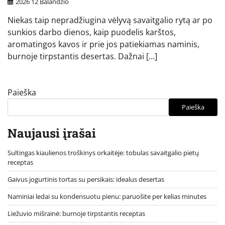
2026 12 Balandžio
Niekas taip nepradžiugina vėlyvą savaitgalio rytą ar po
sunkios darbo dienos, kaip puodelis karštos,
aromatingos kavos ir prie jos patiekiamas naminis,
burnoje tirpstantis desertas. Dažnai […]
Paieška
Paieška
Naujausi įrašai
Sultingas kiaulienos troškinys orkaitėje: tobulas savaitgalio pietų
receptas
Gaivus jogurtinis tortas su persikais: idealus desertas
Naminiai ledai su kondensuotu pienu: paruošite per kelias minutes
Liežuvio mišrainė: burnoje tirpstantis receptas