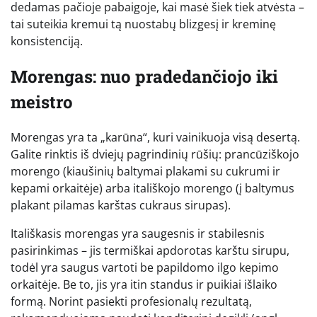
dedamas pačioje pabaigoje, kai masė šiek tiek atvėsta –
tai suteikia kremui tą nuostabų blizgesį ir kreminę
konsistenciją.
Morengas: nuo pradedančiojo iki
meistro
Morengas yra ta „karūna“, kuri vainikuoja visą desertą.
Galite rinktis iš dviejų pagrindinių rūšių: prancūziškojo
morengo (kiaušinių baltymai plakami su cukrumi ir
kepami orkaitėje) arba itališkojo morengo (į baltymus
plakant pilamas karštas cukraus sirupas).
Itališkasis morengas yra saugesnis ir stabilesnis
pasirinkimas – jis termiškai apdorotas karštu sirupu,
todėl yra saugus vartoti be papildomo ilgo kepimo
orkaitėje. Be to, jis yra itin standus ir puikiai išlaiko
formą. Norint pasiekti profesionalų rezultatą,