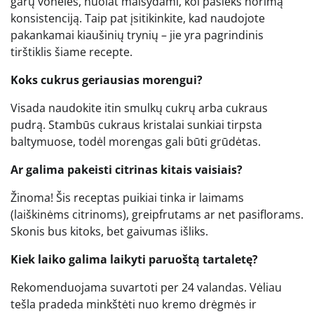
garų vonelės, nuolat maišydami, kol pasieks norimą
konsistenciją. Taip pat įsitikinkite, kad naudojote
pakankamai kiaušinių trynių – jie yra pagrindinis
tirštiklis šiame recepte.
Koks cukrus geriausias morengui?
Visada naudokite itin smulkų cukrų arba cukraus
pudrą. Stambūs cukraus kristalai sunkiai tirpsta
baltymuose, todėl morengas gali būti grūdėtas.
Ar galima pakeisti citrinas kitais vaisiais?
Žinoma! Šis receptas puikiai tinka ir laimams
(laiškinėms citrinoms), greipfrutams ar net pasiflorams.
Skonis bus kitoks, bet gaivumas išliks.
Kiek laiko galima laikyti paruoštą tartaletę?
Rekomenduojama suvartoti per 24 valandas. Vėliau
tešla pradeda minkštėti nuo kremo drėgmės ir