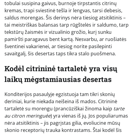
tobulai susipina gaivus, burnoje tirpstantis citrinų
kremas, trapi sviestinė tešla ir lengvas, tarsi debesis,
saldus morengas. Šis derinys nėra tiesiog atsitiktinis –
tai meistriškas balansas tarp rūgštelės ir saldumo, tarp
tekstūrų žaismės ir vizualinio grožio, kurį sunku
pamiršti paragavus bent kartą. Nesvarbu, ar ruošiatės
šventinei vakarienei, ar tiesiog norite pasilepinti
savaitgalį, šis desertas taps tikra stalo puošmena.
Kodėl citrininė tartaletė yra visų
laikų mėgstamiausias desertas
Konditerijos pasaulyje egzistuoja tam tikri skonių
deriniai, kurie niekada neišeina iš mados. Citrininė
tartaletė su morengu (prancūziškai žinoma kaip
tarte
au citron meringuée
) yra vienas iš jų. Jos populiarumas
nėra atsitiktinis – jis pagrįstas gilia, evoliucine mūsų
skonio receptorių trauka kontrastams. Štai kodėl šis