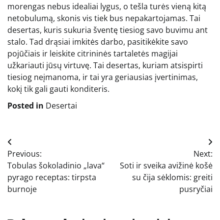
morengas nebus idealiai lygus, o tešla turės vieną kitą
netobulumą, skonis vis tiek bus nepakartojamas. Tai
desertas, kuris sukuria šventę tiesiog savo buvimu ant
stalo. Tad drąsiai imkitės darbo, pasitikėkite savo
pojūčiais ir leiskite citrininės tartaletės magijai
užkariauti jūsų virtuvę. Tai desertas, kuriam atsispirti
tiesiog neįmanoma, ir tai yra geriausias įvertinimas,
kokį tik gali gauti konditeris.
Posted in
Desertai
Navigacija
Previous:
Next:
tarp
Tobulas šokoladinio „lava“
Soti ir sveika avižinė košė
įrašų
pyrago receptas: tirpsta
su čija sėklomis: greiti
burnoje
pusryčiai