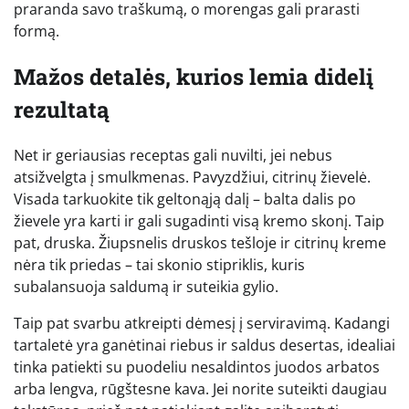
praranda savo traškumą, o morengas gali prarasti
formą.
Mažos detalės, kurios lemia didelį
rezultatą
Net ir geriausias receptas gali nuvilti, jei nebus
atsižvelgta į smulkmenas. Pavyzdžiui, citrinų žievelė.
Visada tarkuokite tik geltonąją dalį – balta dalis po
žievele yra karti ir gali sugadinti visą kremo skonį. Taip
pat, druska. Žiupsnelis druskos tešloje ir citrinų kreme
nėra tik priedas – tai skonio stipriklis, kuris
subalansuoja saldumą ir suteikia gylio.
Taip pat svarbu atkreipti dėmesį į serviravimą. Kadangi
tartaletė yra ganėtinai riebus ir saldus desertas, idealiai
tinka patiekti su puodeliu nesaldintos juodos arbatos
arba lengva, rūgštesne kava. Jei norite suteikti daugiau