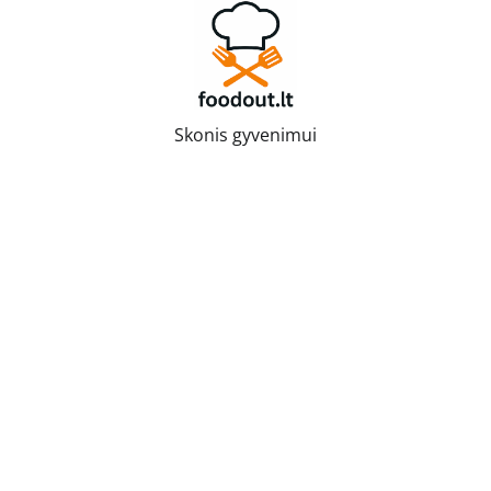
Skip
to
content
Skonis gyvenimui