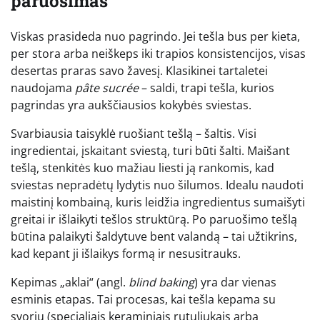
paruošimas
Viskas prasideda nuo pagrindo. Jei tešla bus per kieta,
per stora arba neiškeps iki trapios konsistencijos, visas
desertas praras savo žavesį. Klasikinei tartaletei
naudojama
pâte sucrée
– saldi, trapi tešla, kurios
pagrindas yra aukščiausios kokybės sviestas.
Svarbiausia taisyklė ruošiant tešlą – šaltis. Visi
ingredientai, įskaitant sviestą, turi būti šalti. Maišant
tešlą, stenkitės kuo mažiau liesti ją rankomis, kad
sviestas nepradėtų lydytis nuo šilumos. Idealu naudoti
maistinį kombainą, kuris leidžia ingredientus sumaišyti
greitai ir išlaikyti tešlos struktūrą. Po paruošimo tešlą
būtina palaikyti šaldytuve bent valandą – tai užtikrins,
kad kepant ji išlaikys formą ir nesusitrauks.
Kepimas „aklai“ (angl.
blind baking
) yra dar vienas
esminis etapas. Tai procesas, kai tešla kepama su
svoriu (specialiais keraminiais rutuliukais arba