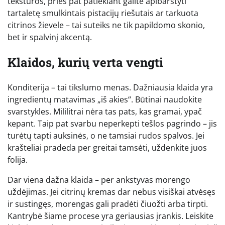
tekstūros, prieš pat patiekiant galite apibarstyti
tartaletę smulkintais pistacijų riešutais ar tarkuota
citrinos žievele – tai suteiks ne tik papildomo skonio,
bet ir spalvinį akcentą.
Klaidos, kurių verta vengti
Konditerija – tai tikslumo menas. Dažniausia klaida yra
ingredientų matavimas „iš akies“. Būtinai naudokite
svarstykles. Mililitrai nėra tas pats, kas gramai, ypač
kepant. Taip pat svarbu neperkepti tešlos pagrindo – jis
turėtų tapti auksinės, o ne tamsiai rudos spalvos. Jei
krašteliai pradeda per greitai tamsėti, uždenkite juos
folija.
Dar viena dažna klaida – per ankstyvas morengo
uždėjimas. Jei citrinų kremas dar nebus visiškai atvėsęs
ir sustingęs, morengas gali pradėti čiuožti arba tirpti.
Kantrybė šiame procese yra geriausias įrankis. Leiskite