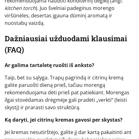
rekomenduojama naudoti konditerinį degiklį (angl.
kitchen torch
). Juo švelniai padeginus morengo
viršūnėles, desertas įgauna dūminį aromatą ir
nuostabų vaizdą.
Dažniausiai užduodami klausimai
(FAQ)
Ar galima tartaletę ruošti iš anksto?
Taip, bet su sąlyga. Trapų pagrindą ir citrinų kremą
galite paruošti dieną prieš, tačiau morengą
rekomenduojama dėti prieš pat patiekiant. Morengas
ilgai stovėdamas drėgmėje gali pradėti „verkti“ (leisti
skystį) ir prarasti savo struktūrą.
Ką daryti, jei citrinų kremas gavosi per skystas?
Jei kremas nesutirštėjo, galite jį dar kartą pakaitinti ant