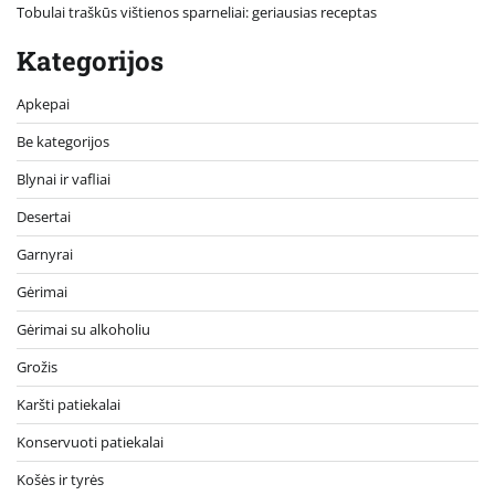
Tobulai traškūs vištienos sparneliai: geriausias receptas
Kategorijos
Apkepai
Be kategorijos
Blynai ir vafliai
Desertai
Garnyrai
Gėrimai
Gėrimai su alkoholiu
Grožis
Karšti patiekalai
Konservuoti patiekalai
Košės ir tyrės