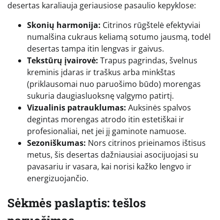
desertas karaliauja geriausiose pasaulio kepyklose:
Skonių harmonija:
Citrinos rūgštelė efektyviai
numalšina cukraus keliamą sotumo jausmą, todėl
desertas tampa itin lengvas ir gaivus.
Tekstūrų įvairovė:
Trapus pagrindas, švelnus
kreminis įdaras ir traškus arba minkštas
(priklausomai nuo paruošimo būdo) morengas
sukuria daugiasluoksnę valgymo patirtį.
Vizualinis patrauklumas:
Auksinės spalvos
degintas morengas atrodo itin estetiškai ir
profesionaliai, net jei jį gaminote namuose.
Sezoniškumas:
Nors citrinos prieinamos ištisus
metus, šis desertas dažniausiai asocijuojasi su
pavasariu ir vasara, kai norisi kažko lengvo ir
energizuojančio.
Sėkmės paslaptis: tešlos