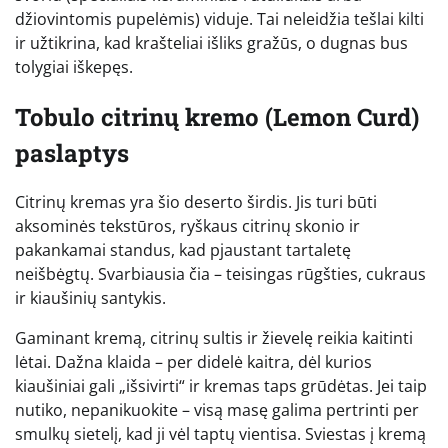
džiovintomis pupelėmis) viduje. Tai neleidžia tešlai kilti
ir užtikrina, kad krašteliai išliks gražūs, o dugnas bus
tolygiai iškepęs.
Tobulo citrinų kremo (Lemon Curd)
paslaptys
Citrinų kremas yra šio deserto širdis. Jis turi būti
aksominės tekstūros, ryškaus citrinų skonio ir
pakankamai standus, kad pjaustant tartaletę
neišbėgtų. Svarbiausia čia – teisingas rūgšties, cukraus
ir kiaušinių santykis.
Gaminant kremą, citrinų sultis ir žievelę reikia kaitinti
lėtai. Dažna klaida – per didelė kaitra, dėl kurios
kiaušiniai gali „išsivirti“ ir kremas taps grūdėtas. Jei taip
nutiko, nepanikuokite – visą masę galima pertrinti per
smulkų sietelį, kad ji vėl taptų vientisa. Sviestas į kremą