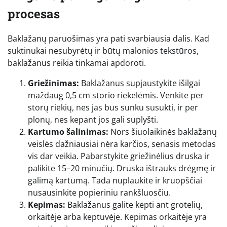
procesas
Baklažanų paruošimas yra pati svarbiausia dalis. Kad
suktinukai nesubyrėtų ir būtų malonios tekstūros,
baklažanus reikia tinkamai apdoroti.
Griežinimas:
Baklažanus supjaustykite išilgai
maždaug 0,5 cm storio riekelėmis. Venkite per
storų riekių, nes jas bus sunku susukti, ir per
plonų, nes kepant jos gali suplyšti.
Kartumo šalinimas:
Nors šiuolaikinės baklažanų
veislės dažniausiai nėra karčios, senasis metodas
vis dar veikia. Pabarstykite griežinėlius druska ir
palikite 15–20 minučių. Druska ištrauks drėgmę ir
galimą kartumą. Tada nuplaukite ir kruopščiai
nusausinkite popieriniu rankšluosčiu.
Kepimas:
Baklažanus galite kepti ant grotelių,
orkaitėje arba keptuvėje. Kepimas orkaitėje yra