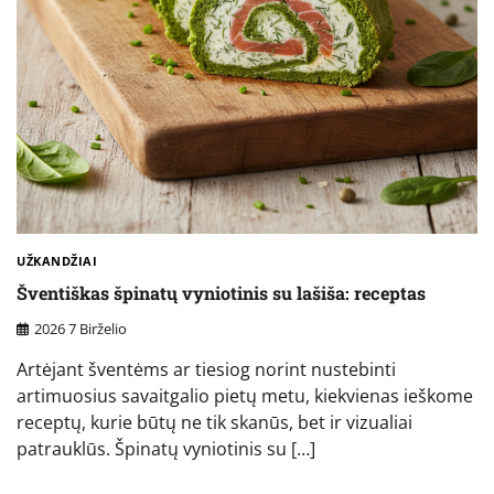
UŽKANDŽIAI
Šventiškas špinatų vyniotinis su lašiša: receptas
2026 7 Birželio
Artėjant šventėms ar tiesiog norint nustebinti
artimuosius savaitgalio pietų metu, kiekvienas ieškome
receptų, kurie būtų ne tik skanūs, bet ir vizualiai
patrauklūs. Špinatų vyniotinis su […]