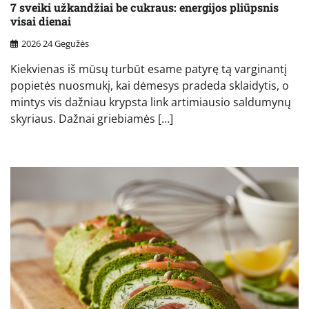
7 sveiki užkandžiai be cukraus: energijos pliūpsnis
visai dienai
2026 24 Gegužės
Kiekvienas iš mūsų turbūt esame patyrę tą varginantį
popietės nuosmukį, kai dėmesys pradeda sklaidytis, o
mintys vis dažniau krypsta link artimiausio saldumynų
skyriaus. Dažnai griebiamės […]