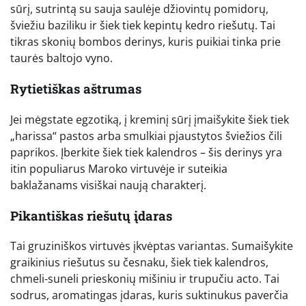
sūrį, sutrintą su sauja saulėje džiovintų pomidorų,
šviežiu baziliku ir šiek tiek kepintų kedro riešutų. Tai
tikras skonių bombos derinys, kuris puikiai tinka prie
taurės baltojo vyno.
Rytietiškas aštrumas
Jei mėgstate egzotiką, į kreminį sūrį įmaišykite šiek tiek
„harissa“ pastos arba smulkiai pjaustytos šviežios čili
paprikos. Įberkite šiek tiek kalendros – šis derinys yra
itin populiarus Maroko virtuvėje ir suteikia
baklažanams visiškai naują charakterį.
Pikantiškas riešutų įdaras
Tai gruziniškos virtuvės įkvėptas variantas. Sumaišykite
graikinius riešutus su česnaku, šiek tiek kalendros,
chmeli-suneli prieskonių mišiniu ir trupučiu acto. Tai
sodrus, aromatingas įdaras, kuris suktinukus paverčia