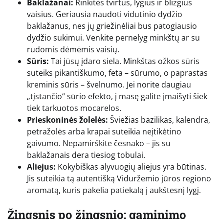
Baklažanai:
Rinkitės tvirtus, lygius ir blizgius
vaisius. Geriausia naudoti vidutinio dydžio
baklažanus, nes jų griežinėliai bus patogiausio
dydžio sukimui. Venkite pernelyg minkštų ar su
rudomis dėmėmis vaisių.
Sūris:
Tai jūsų įdaro siela. Minkštas ožkos sūris
suteiks pikantiškumo, feta – sūrumo, o paprastas
kreminis sūris – švelnumo. Jei norite daugiau
„tįstančio“ sūrio efekto, į masę galite įmaišyti šiek
tiek tarkuotos mocarelos.
Prieskoninės žolelės:
Šviežias bazilikas, kalendra,
petražolės arba krapai suteikia neįtikėtino
gaivumo. Nepamirškite česnako – jis su
baklažanais dera tiesiog tobulai.
Aliejus:
Kokybiškas alyvuogių aliejus yra būtinas.
Jis suteikia tą autentišką Viduržemio jūros regiono
aromatą, kuris pakelia patiekalą į aukštesnį lygį.
Žingsnis po žingsnio: gaminimo