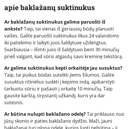
apie baklažanų suktinukus
Ar baklažanų suktinukus galima paruošti iš
anksto?
Taip, tai vienas iš geriausių būdų planuoti
vaišes. Galite paruošti suktinukus likus 24 valandoms
iki patiekimo ir laikyti juos šaldytuve uždengtus.
Svarbiausia – išimti juos iš šaldytuvo bent 30 minučių
prieš valgant, kad sūris atgautų savo kreminę tekstūrą.
Ar galima suktinukus kepti orkaitėje jau susuktus?
Taip, tai puikus būdas suteikti jiems šilumos. Galite
susuktus ritinėlius sudėti į kepimo indą, apibarstyti
tarkuotu sūriu ir pašauti į orkaitę 10 minučių. Taip
gausite karštą, tirpstantį užkandį, kuris yra dar
sotesnis.
Ar būtina nulupti baklažano odelę?
Tai priklauso nuo
jūsų skonio ir paties baklažano dydžio. Maži, jauni
baklažanai turi ploną odelę, kurios lupti nebūtina – ji