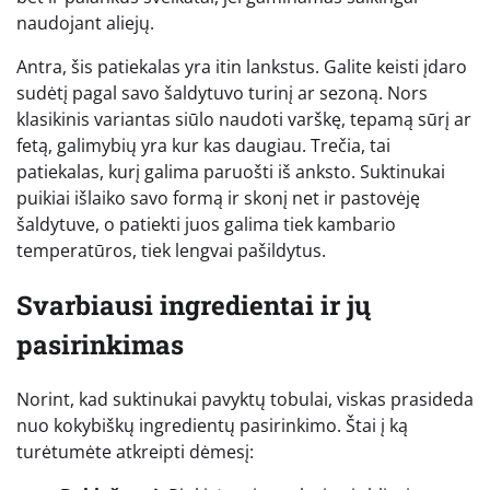
naudojant aliejų.
Antra, šis patiekalas yra itin lankstus. Galite keisti įdaro
sudėtį pagal savo šaldytuvo turinį ar sezoną. Nors
klasikinis variantas siūlo naudoti varškę, tepamą sūrį ar
fetą, galimybių yra kur kas daugiau. Trečia, tai
patiekalas, kurį galima paruošti iš anksto. Suktinukai
puikiai išlaiko savo formą ir skonį net ir pastovėję
šaldytuve, o patiekti juos galima tiek kambario
temperatūros, tiek lengvai pašildytus.
Svarbiausi ingredientai ir jų
pasirinkimas
Norint, kad suktinukai pavyktų tobulai, viskas prasideda
nuo kokybiškų ingredientų pasirinkimo. Štai į ką
turėtumėte atkreipti dėmesį: