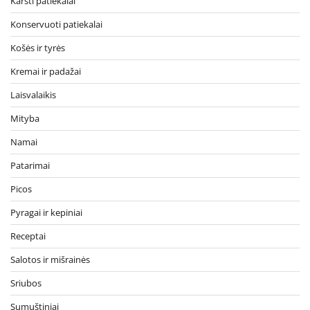
Karšti patiekalai
Konservuoti patiekalai
Košės ir tyrės
Kremai ir padažai
Laisvalaikis
Mityba
Namai
Patarimai
Picos
Pyragai ir kepiniai
Receptai
Salotos ir mišrainės
Sriubos
Sumuštiniai