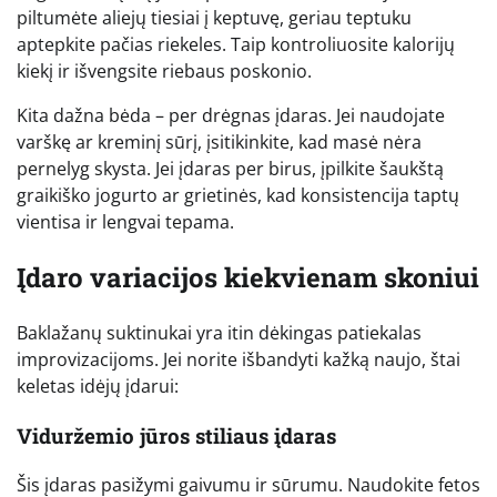
piltumėte aliejų tiesiai į keptuvę, geriau teptuku
aptepkite pačias riekeles. Taip kontroliuosite kalorijų
kiekį ir išvengsite riebaus poskonio.
Kita dažna bėda – per drėgnas įdaras. Jei naudojate
varškę ar kreminį sūrį, įsitikinkite, kad masė nėra
pernelyg skysta. Jei įdaras per birus, įpilkite šaukštą
graikiško jogurto ar grietinės, kad konsistencija taptų
vientisa ir lengvai tepama.
Įdaro variacijos kiekvienam skoniui
Baklažanų suktinukai yra itin dėkingas patiekalas
improvizacijoms. Jei norite išbandyti kažką naujo, štai
keletas idėjų įdarui:
Viduržemio jūros stiliaus įdaras
Šis įdaras pasižymi gaivumu ir sūrumu. Naudokite fetos