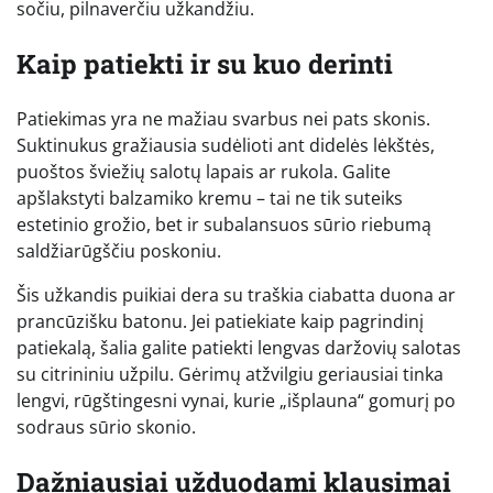
sočiu, pilnaverčiu užkandžiu.
Kaip patiekti ir su kuo derinti
Patiekimas yra ne mažiau svarbus nei pats skonis.
Suktinukus gražiausia sudėlioti ant didelės lėkštės,
puoštos šviežių salotų lapais ar rukola. Galite
apšlakstyti balzamiko kremu – tai ne tik suteiks
estetinio grožio, bet ir subalansuos sūrio riebumą
saldžiarūgščiu poskoniu.
Šis užkandis puikiai dera su traškia ciabatta duona ar
prancūzišku batonu. Jei patiekiate kaip pagrindinį
patiekalą, šalia galite patiekti lengvas daržovių salotas
su citrininiu užpilu. Gėrimų atžvilgiu geriausiai tinka
lengvi, rūgštingesni vynai, kurie „išplauna“ gomurį po
sodraus sūrio skonio.
Dažniausiai užduodami klausimai