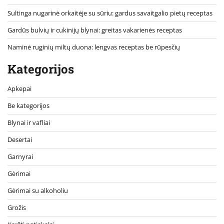
Sultinga nugarinė orkaitėje su sūriu: gardus savaitgalio pietų receptas
Gardūs bulvių ir cukinijų blynai: greitas vakarienės receptas
Naminė ruginių miltų duona: lengvas receptas be rūpesčių
Kategorijos
Apkepai
Be kategorijos
Blynai ir vafliai
Desertai
Garnyrai
Gėrimai
Gėrimai su alkoholiu
Grožis