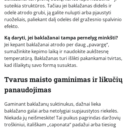
suteikia struktūros. Tačiau jei baklažanas didelis ir
odelė atrodo grubi, ją galite nulupti arba pjaustyti
ruoželiais, paliekant dalį odelės dėl gražesnio spalvinio
efekto.
Ką daryti, jei baklažanai tampa pernelyg minkšti?
Jei kepant baklažanai atrodo per daug „pavargę“,
sumažinkite kepimo laiką ir naudokite aukštesnę
temperatūrą. Baklažanas turi išlikti pakankamai tvirtas,
kad išlaikytų savo formą susuktas.
Tvarus maisto gaminimas ir likučių
panaudojimas
Gaminant baklažanų suktinukus, dažnai lieka
baklažano galai arba netolygiai supjaustytos riekelės.
Niekada jų neišmeskite! Tai puikus pagrindas daržovių
troškiniui, itališkam „caponata“ padažui arba tiesiog