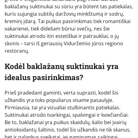
baklažanų suktinukai su sūriu yra būtent tas patiekalas,
kuris sujungia subtilų daržovių minkštumą ir sodrų,
kreminį įdarą. Tai puikus pasirinkimas tiek romantiškai
vakarienei, tiek dideliam būriui svečių, nes šie
suktinukai atrodo itin estetiškai ir patraukliai, o jų
skonis – tarsi iš geriausių Viduržemio jūros regiono
restoranų.
Kodėl baklažanų suktinukai yra
idealus pasirinkimas?
Prieš pradedant gaminti, verta suprasti, kodėl šis
užkandis yra toks populiarus visame pasaulyje.
Pirmiausia, tai yra vizualiai stulbinantis patiekalas.
Suktinukai atrodo tvarkingai, spalvingai ir kviečiančiai.
Be to, baklažanai yra puikus skaidulų, kalio bei įvairių
antioksidantų šaltinis, todėl šis užkandis ne tik skanus,
bet ir palankus sveikatai, jei gaminamas saikingai