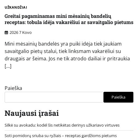
UŽKANDŽIAI
Greitai pagaminamas mini mėsainių bandelių
receptas: tobula idėja vakarėliui ar savaitgalio pietums
2026 7 Kovo
Mini mėsainių bandelės yra puiki idėja tiek jaukiam
savaitgalio pietų stalui, tiek linksmam vakarėliui su
draugais ar šeima. Jos ne tik atrodo dailiai ir pritraukia
[…]
Paieška
Paieška
Naujausi įrašai
Silkė su avokadu: kodėl šis netikėtas derinys užkariavo virtuves
Soti pomidorų sriuba su ryžiais – receptas gardžioms pietums