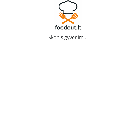
Skip
to
content
Skonis gyvenimui