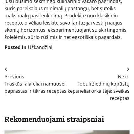
jūsų būsimo sėkmingo kulinarinio vakaro pagrindas,
kuris pareikalaus minimalių pastangų, bet suteiks
maksimalų pasitenkinimą. Pradėkite nuo klasikinio
recepto, o vėliau leiskite savo fantazijai vesti į naujus
skonių horizontus, eksperimentuojant su skirtingomis
žolelėmis, sūrio rūšimis ir net egzotiškais pagardais.
Posted in
Užkandžiai
Navigacija
Previous:
Next:
tarp
Traškūs falafeliai namuose:
Tobuli žiedinių kopūstų
įrašų
paprastas ir tikras receptas
kepsneliai orkaitėje: sveikas
receptas
Rekomenduojami straipsniai