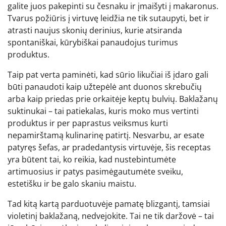
galite juos pakepinti su česnaku ir įmaišyti į makaronus.
Tvarus požiūris į virtuvę leidžia ne tik sutaupyti, bet ir
atrasti naujus skonių derinius, kurie atsiranda
spontaniškai, kūrybiškai panaudojus turimus
produktus.
Taip pat verta paminėti, kad sūrio likučiai iš įdaro gali
būti panaudoti kaip užtepėlė ant duonos skrebučių
arba kaip priedas prie orkaitėje keptų bulvių. Baklažanų
suktinukai – tai patiekalas, kuris moko mus vertinti
produktus ir per paprastus veiksmus kurti
nepamirštamą kulinarinę patirtį. Nesvarbu, ar esate
patyręs šefas, ar pradedantysis virtuvėje, šis receptas
yra būtent tai, ko reikia, kad nustebintumėte
artimuosius ir patys pasimėgautumėte sveiku,
estetišku ir be galo skaniu maistu.
Tad kitą kartą parduotuvėje pamatę blizgantį, tamsiai
violetinį baklažaną, nedvejokite. Tai ne tik daržovė – tai