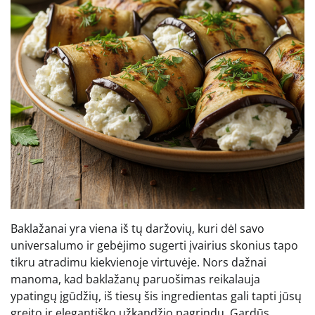
Baklažanai yra viena iš tų daržovių, kuri dėl savo
universalumo ir gebėjimo sugerti įvairius skonius tapo
tikru atradimu kiekvienoje virtuvėje. Nors dažnai
manoma, kad baklažanų paruošimas reikalauja
ypatingų įgūdžių, iš tiesų šis ingredientas gali tapti jūsų
greito ir elegantiško užkandžio pagrindu. Gardūs