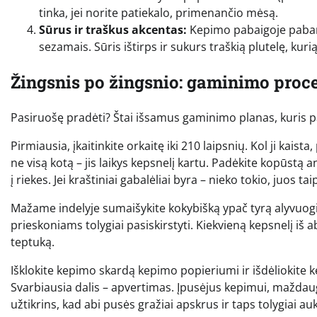
tinka, jei norite patiekalo, primenančio mėsą.
Sūrus ir traškus akcentas:
Kepimo pabaigoje pabars
sezamais. Sūris ištirps ir sukurs traškią plutelę, kuri
Žingsnis po žingsnio: gaminimo proc
Pasiruošę pradėti? Štai išsamus gaminimo planas, kuris pa
Pirmiausia, įkaitinkite orkaitę iki 210 laipsnių. Kol ji kais
ne visą kotą – jis laikys kepsnelį kartu. Padėkite kopūstą an
į riekes. Jei kraštiniai gabalėliai byra – nieko tokio, juos t
Mažame indelyje sumaišykite kokybišką ypač tyrą alyvuogių
prieskoniams tolygiai pasiskirstyti. Kiekvieną kepsnelį iš
teptuką.
Išklokite kepimo skardą kepimo popieriumi ir išdėliokite 
Svarbiausia dalis – apvertimas. Įpusėjus kepimui, maždau
užtikrins, kad abi pusės gražiai apskrus ir taps tolygiai au