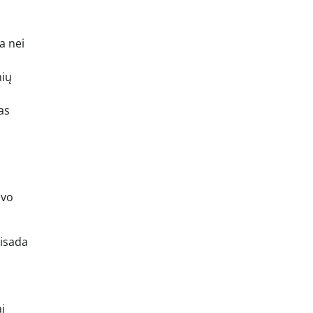
a nei
nių
as
avo
visada
i