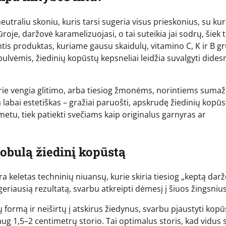
eutraliu skoniu, kuris tarsi sugeria visus prieskonius, su kur
je, daržovė karamelizuojasi, o tai suteikia jai sodrų, šiek t
rintis produktas, kuriame gausu skaidulų, vitamino C, K ir B g
bulvėmis, žiedinių kopūstų kepsneliai leidžia suvalgyti dides
ie vengia glitimo, arba tiesiog žmonėms, norintiems sumaži
a labai estetiškas – gražiai paruošti, apskrudę žiedinių kopū
 metu, tiek patiekti svečiams kaip originalus garnyras ar
tobulą žiedinį kopūstą
yra keletas techninių niuansų, kurie skiria tiesiog „keptą dar
geriausią rezultatą, svarbu atkreipti dėmesį į šiuos žingsnius
ų formą ir neiširtų į atskirus žiedynus, svarbu pjaustyti kopū
daug 1,5–2 centimetrų storio. Tai optimalus storis, kad vidus