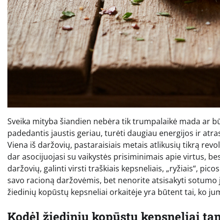
Sveika mityba šiandien nebėra tik trumpalaikė mada ar būt
padedantis jaustis geriau, turėti daugiau energijos ir atr
Viena iš daržovių, pastaraisiais metais atlikusių tikrą revol
dar asocijuojasi su vaikystės prisiminimais apie virtus, bes
daržovių, galinti virsti traškiais kepsneliais, „ryžiais“, pic
savo racioną daržovėmis, bet nenorite atsisakyti sotumo j
žiedinių kopūstų kepsneliai orkaitėje yra būtent tai, ko jum
Kodėl žiedinių kopūstų kepsneliai ta