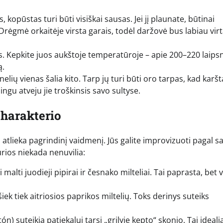
, kopūstas turi būti visiškai sausas. Jei jį plaunate, būtinai
Drėgmė orkaitėje virsta garais, todėl daržovė bus labiau virt
. Kepkite juos aukštoje temperatūroje – apie 200–220 laips
ą.
ių vienas šalia kito. Tarp jų turi būti oro tarpas, kad karšt
šingu atveju jie troškinsis savo sultyse.
charakterio
 atlieka pagrindinį vaidmenį. Jūs galite improvizuoti pagal s
kurios niekada nenuvilia:
 malti juodieji pipirai ir česnako milteliai. Tai paprasta, bet 
ek tiek aitriosios paprikos miltelių. Toks derinys suteiks
) suteikia patiekalui tarsi „grilyje kepto“ skonio. Tai idealia