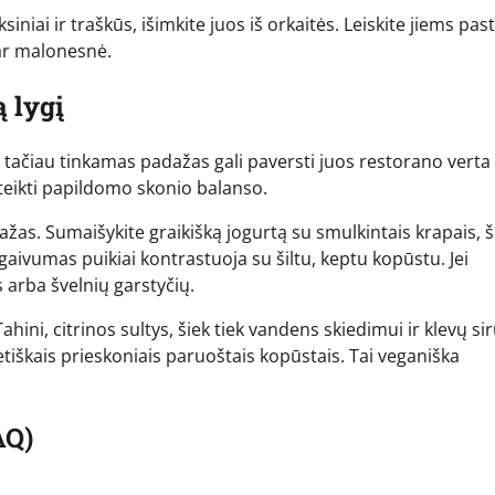
siniai ir traškūs, išimkite juos iš orkaitės. Leiskite jiems pas
dar malonesnė.
ą lygį
 tačiau tinkamas padažas gali paversti juos restorano verta
uteikti papildomo skonio balanso.
žas. Sumaišykite graikišką jogurtą su smulkintais krapais, š
gaivumas puikiai kontrastuoja su šiltu, keptu kopūstu. Jei
s arba švelnių garstyčių.
hini, citrinos sultys, šiek tiek vandens skiedimui ir klevų si
ietiškais prieskoniais paruoštais kopūstais. Tai veganiška
AQ)