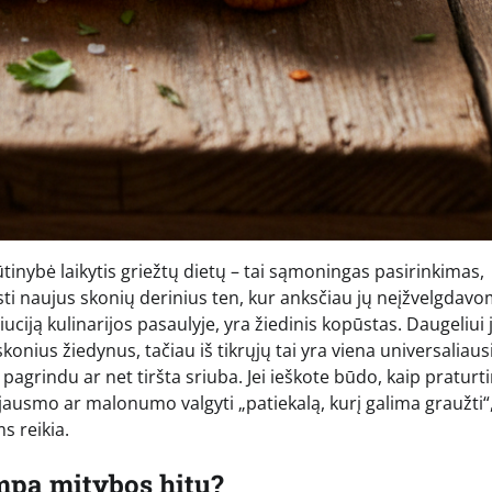
inybė laikytis griežtų dietų – tai sąmoningas pasirinkimas,
asti naujus skonių derinius ten, kur anksčiau jų neįžvelgdavo
iuciją kulinarijos pasaulyje, yra žiedinis kopūstas. Daugeliui j
konius žiedynus, tačiau iš tikrųjų tai yra viena universaliaus
os pagrindu ar net tiršta sriuba. Jei ieškote būdo, kaip praturti
ausmo ar malonumo valgyti „patiekalą, kurį galima graužti“,
s reikia.
mpa mitybos hitu?