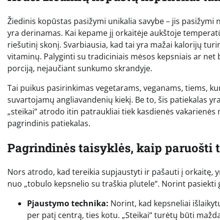
Žiedinis kopūstas pasižymi unikalia savybe – jis pasižymi n
yra derinamas. Kai kepame jį orkaitėje aukštoje temperatūro
riešutinį skonį. Svarbiausia, kad tai yra mažai kalorijų tu
vitaminų. Palyginti su tradiciniais mėsos kepsniais ar net 
porciją, nejaučiant sunkumo skrandyje.
Tai puikus pasirinkimas vegetarams, veganams, tiems, kur
suvartojamų angliavandenių kiekį. Be to, šis patiekalas yr
„steikai“ atrodo itin patraukliai tiek kasdienės vakarienės
pagrindinis patiekalas.
Pagrindinės taisyklės, kaip paruošti 
Nors atrodo, kad tereikia supjaustyti ir pašauti į orkaitę, 
nuo „tobulo kepsnelio su traškia plutele“. Norint pasiekti 
Pjaustymo technika:
Norint, kad kepsneliai išlaikyt
per patį centrą, ties kotu. „Steikai“ turėtų būti maž