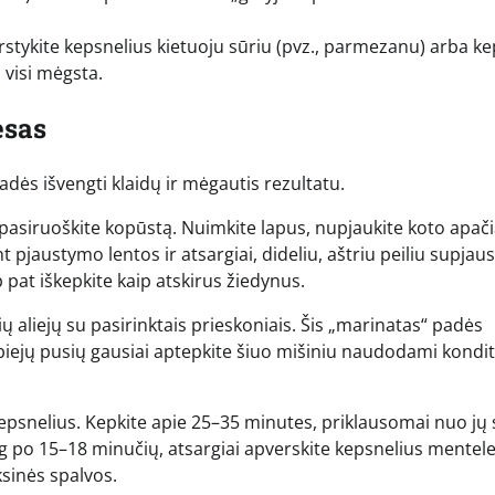
tykite kepsnelius kietuoju sūriu (pvz., parmezanu) arba ke
ą visi mėgsta.
esas
dės išvengti klaidų ir mėgautis rezultatu.
ta, pasiruoškite kopūstą. Nuimkite lapus, nupjaukite koto apači
t pjaustymo lentos ir atsargiai, dideliu, aštriu peiliu supjaus
aip pat iškepkite kaip atskirus žiedynus.
 aliejų su pasirinktais prieskoniais. Šis „marinatas“ padės
 abiejų pusių gausiai aptepkite šiuo mišiniu naudodami kondit
kepsnelius. Kepkite apie 25–35 minutes, priklausomai nuo jų 
g po 15–18 minučių, atsargiai apverskite kepsnelius mentele
ksinės spalvos.