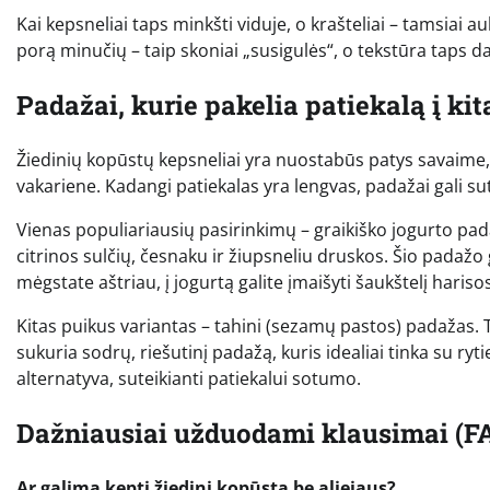
Kai kepsneliai taps minkšti viduje, o krašteliai – tamsiai auk
porą minučių – taip skoniai „susigulės“, o tekstūra taps 
Padažai, kurie pakelia patiekalą į kit
Žiedinių kopūstų kepsneliai yra nuostabūs patys savaime,
vakariene. Kadangi patiekalas yra lengvas, padažai gali s
Vienas populiariausių pasirinkimų – graikiško jogurto pada
citrinos sulčių, česnaku ir žiupsneliu druskos. Šio padažo 
mėgstate aštriau, į jogurtą galite įmaišyti šaukštelį hariso
Kitas puikus variantas – tahini (sezamų pastos) padažas. Ta
sukuria sodrų, riešutinį padažą, kuris idealiai tinka su ryt
alternatyva, suteikianti patiekalui sotumo.
Dažniausiai užduodami klausimai (F
Ar galima kepti žiedinį kopūstą be aliejaus?