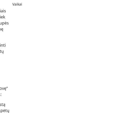
Vaikai
iais
iek
rupės
nę
nti
stų
žovę“
:
stą
 spėtų