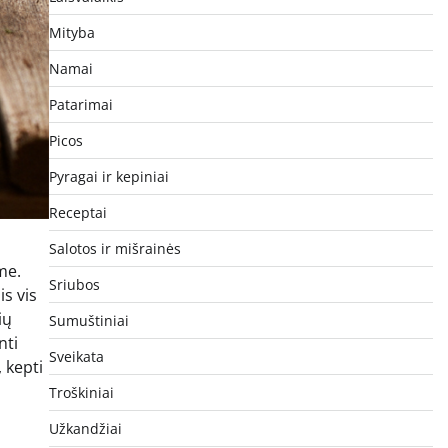
Mityba
Namai
Patarimai
Picos
Pyragai ir kepiniai
Receptai
Salotos ir mišrainės
me.
Sriubos
is vis
ių
Sumuštiniai
nti
Sveikata
 kepti
Troškiniai
Užkandžiai