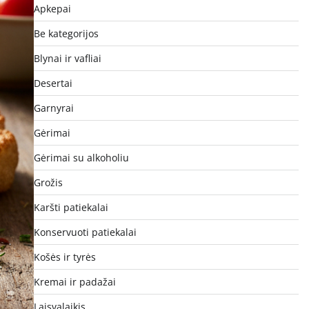
Apkepai
Be kategorijos
Blynai ir vafliai
Desertai
Garnyrai
Gėrimai
Gėrimai su alkoholiu
Grožis
Karšti patiekalai
Konservuoti patiekalai
Košės ir tyrės
Kremai ir padažai
Laisvalaikis