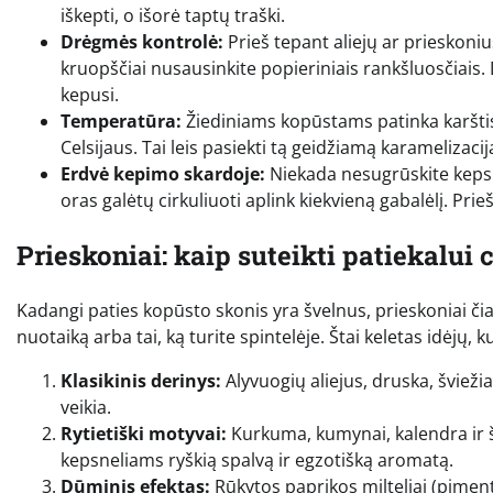
iškepti, o išorė taptų traški.
Drėgmės kontrolė:
Prieš tepant aliejų ar prieskonius
kruopščiai nusausinkite popieriniais rankšluosčiais. 
kepusi.
Temperatūra:
Žiediniams kopūstams patinka karštis
Celsijaus. Tai leis pasiekti tą geidžiamą karamelizacij
Erdvė kepimo skardoje:
Niekada nesugrūskite kepsnel
oras galėtų cirkuliuoti aplink kiekvieną gabalėlį. Prie
Prieskoniai: kaip suteikti patiekalui 
Kadangi paties kopūsto skonis yra švelnus, prieskoniai čia
nuotaiką arba tai, ką turite spintelėje. Štai keletas idėjų, 
Klasikinis derinys:
Alyvuogių aliejus, druska, šviežiai
veikia.
Rytietiški motyvai:
Kurkuma, kumynai, kalendra ir ši
kepsneliams ryškią spalvą ir egzotišką aromatą.
Dūminis efektas:
Rūkytos paprikos milteliai (pimentón