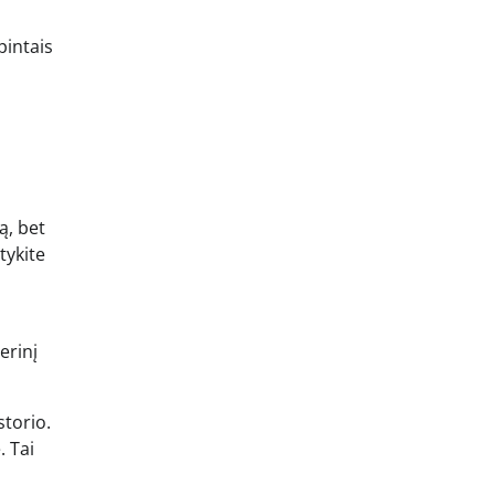
pintais
ą, bet
tykite
erinį
storio.
. Tai