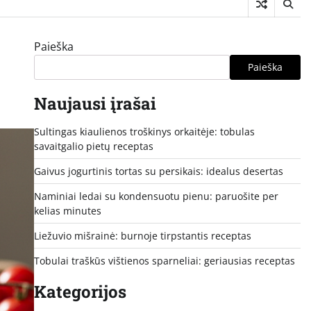
Paieška
Paieška
Naujausi įrašai
Sultingas kiaulienos troškinys orkaitėje: tobulas
savaitgalio pietų receptas
Gaivus jogurtinis tortas su persikais: idealus desertas
Naminiai ledai su kondensuotu pienu: paruošite per
kelias minutes
Liežuvio mišrainė: burnoje tirpstantis receptas
Tobulai traškūs vištienos sparneliai: geriausias receptas
Kategorijos