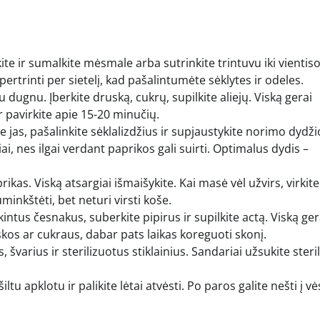
e ir sumalkite mėsmale arba sutrinkite trintuvu iki vientis
ertrinti per sietelį, kad pašalintumėte sėklytes ir odeles.
 dugnu. Įberkite druską, cukrų, supilkite aliejų. Viską gerai
ir pavirkite apie 15-20 minučių.
 jas, pašalinkite sėklalizdžius ir supjaustykite norimo dydži
, nes ilgai verdant paprikos gali suirti. Optimalus dydis –
as. Viską atsargiai išmaišykite. Kai masė vėl užvirs, virkite
inkštėti, bet neturi virsti koše.
ntus česnakus, suberkite pipirus ir supilkite actą. Viską ger
uskos ar cukraus, dabar pats laikas koreguoti skonį.
 švarius ir sterilizuotus stiklainius. Sandariai užsukite steril
ltu apklotu ir palikite lėtai atvėsti. Po paros galite nešti į vė