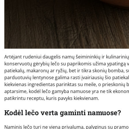
Artėjant rudeniui daugelis namų šeimininkių ir kulinarin
konservuotų gėrybių lečo su paprikomis užima ypatingą vie
patiekalų, makaronų ar ryžių, bet ir tikra skonių bomba, 
parduotuvių lentynose galima rasti įvairiausių šio patiek
kiekvienas ingredientas parinktas su meile, o prieskonių
aptarsime, kodėl lečo gamyba namuose yra ne tik ekonomiš
patikrintu receptu, kuris pavyks kiekvienam.
Kodėl lečo verta gaminti namuose?
Naminis lečo turi ne vieną privalumą, palyginus su pramo