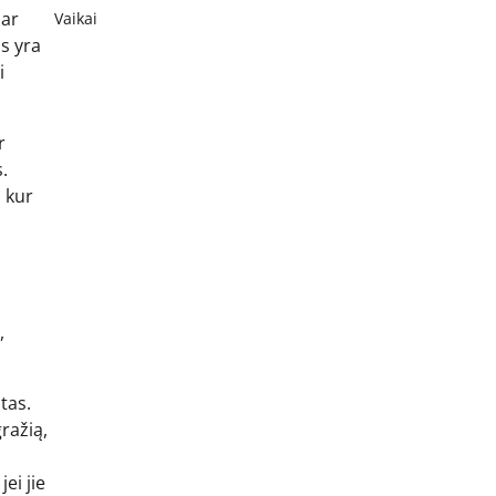
 ar
Vaikai
as yra
i
r
.
a kur
,
tas.
ražią,
ei jie