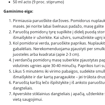
50 ml acto (9 proc. stiprumo)
Gaminimo eiga:
Pirmiausia paruoškite daržoves. Pomidorus nuplaukit
masės. Jei norite labai švelnaus padažo, masę galite p
Paruoštą pomidorų tyrę supilkite į didelį puodą storu
išmaišykite ir užvirkite. Kai užvirs, sumažinkite ugnį 
Kol pomidorai verda, paruoškite paprikas. Nuplaukite
gabalėliais. Nerekomenduojama pjaustyti per smulkiai
juostelės arba kvadratai (apie 2-3 cm).
Į verdančią pomidorų masę suberkite pjaustytas paprik
vidutinės ugnies apie 30-40 minučių. Paprikos turi sum
Likus 5 minutėms iki virimo pabaigos, sudėkite smulki
išmaišykite ir dar kartą paragaukite – jei trūksta dr
Paruoštą karštą lečo išpilstykite į iš anksto paruoštus,
dangteliais.
Apverskite stiklainius dangteliais į apačią, uždenkite ši
vietą saugojimui.