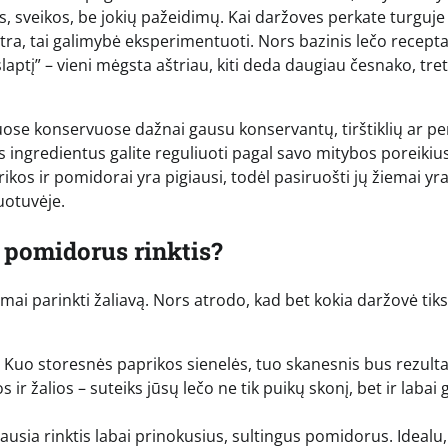
os, sveikos, be jokių pažeidimų. Kai daržoves perkate turguje
Antra, tai galimybė eksperimentuoti. Nors bazinis lečo recept
laptį” – vieni mėgsta aštriau, kiti deda daugiau česnako, tret
uose konservuose dažnai gausu konservantų, tirštiklių ar pe
 ingredientus galite reguliuoti pagal savo mitybos poreikius
ikos ir pomidorai yra pigiausi, todėl pasiruošti jų žiemai yr
uotuvėje.
 pomidorus rinktis?
mai parinkti žaliavą. Nors atrodo, kad bet kokia daržovė tiks
 Kuo storesnės paprikos sienelės, tuo skanesnis bus rezulta
r žalios – suteiks jūsų lečo ne tik puikų skonį, bet ir labai g
usia rinktis labai prinokusius, sultingus pomidorus. Idealu, j