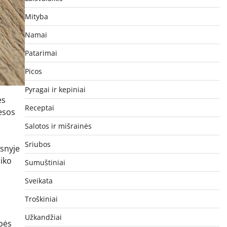
Mityba
Namai
Patarimai
Picos
Pyragai ir kepiniai
ės
Receptai
ėsos
Salotos ir mišrainės
Sriubos
psnyje
iko
Sumuštiniai
Sveikata
Troškiniai
Užkandžiai
ybės