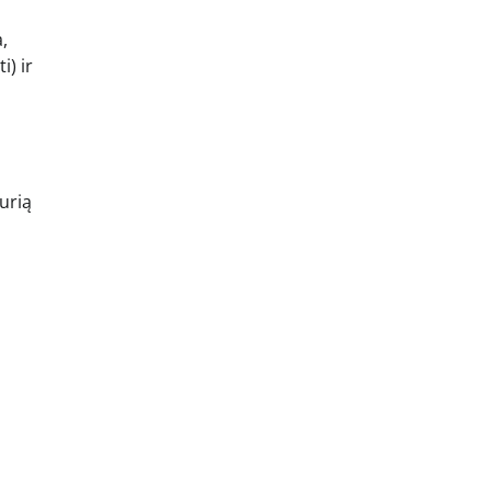
,
i) ir
urią