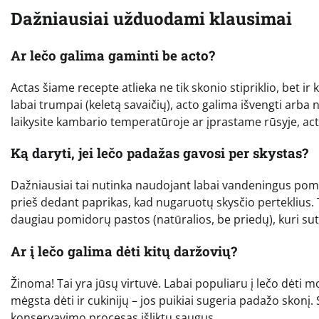
Dažniausiai užduodami klausimai
Ar lečo galima gaminti be acto?
Actas šiame recepte atlieka ne tik skonio stipriklio, bet ir 
labai trumpai (keletą savaičių), acto galima išvengti arba n
laikysite kambario temperatūroje ar įprastame rūsyje, ac
Ką daryti, jei lečo padažas gavosi per skystas?
Dažniausiai tai nutinka naudojant labai vandeningus pom
prieš dedant paprikas, kad nugaruotų skysčio perteklius. T
daugiau pomidorų pastos (natūralios, be priedų), kuri sut
Ar į lečo galima dėti kitų daržovių?
Žinoma! Tai yra jūsų virtuvė. Labai populiaru į lečo dėti m
mėgsta dėti ir cukinijų – jos puikiai sugeria padažo skonį.
konservavimo procesas išliktų saugus.