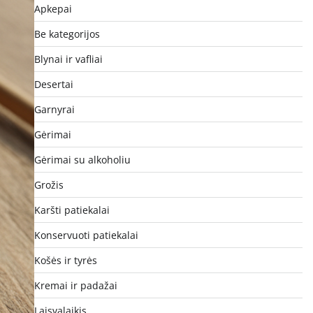
Apkepai
Be kategorijos
Blynai ir vafliai
Desertai
Garnyrai
Gėrimai
Gėrimai su alkoholiu
Grožis
Karšti patiekalai
Konservuoti patiekalai
Košės ir tyrės
Kremai ir padažai
Laisvalaikis