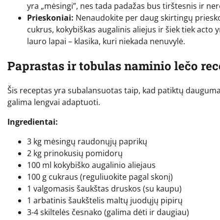
yra „mėsingi”, nes tada padažas bus tirštesnis ir nere
Prieskoniai:
Nenaudokite per daug skirtingų priesk
cukrus, kokybiškas augalinis aliejus ir šiek tiek acto y
lauro lapai – klasika, kuri niekada nenuvylė.
Paprastas ir tobulas naminio lečo re
Šis receptas yra subalansuotas taip, kad patiktų daugumai.
galima lengvai adaptuoti.
Ingredientai:
3 kg mėsingų raudonųjų paprikų
2 kg prinokusių pomidorų
100 ml kokybiško augalinio aliejaus
100 g cukraus (reguliuokite pagal skonį)
1 valgomasis šaukštas druskos (su kaupu)
1 arbatinis šaukštelis maltų juodųjų pipirų
3-4 skiltelės česnako (galima dėti ir daugiau)