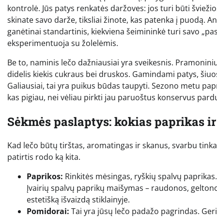
kontrolė. Jūs patys renkatės daržoves: jos turi būti švieži
skinate savo darže, tiksliai žinote, kas patenka į puodą. 
ganėtinai standartinis, kiekviena šeimininkė turi savo „pas
eksperimentuoja su žolelėmis.
Be to, naminis lečo dažniausiai yra sveikesnis. Pramonini
didelis kiekis cukraus bei druskos. Gamindami patys, šiuos
Galiausiai, tai yra puikus būdas taupyti. Sezono metu papr
kas pigiau, nei vėliau pirkti jau paruoštus konservus pard
Sėkmės paslaptys: kokias paprikas ir
Kad lečo būtų tirštas, aromatingas ir skanus, svarbu tinka
patirtis rodo ką kita.
Paprikos:
Rinkitės mėsingas, ryškių spalvų paprikas.
Įvairių spalvų paprikų maišymas – raudonos, geltonos i
estetišką išvaizdą stiklainyje.
Pomidorai:
Tai yra jūsų lečo padažo pagrindas. Geria