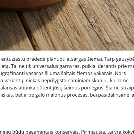
ių entuziastų pradeda planuoti atsargas žiemai. Tarp gausyb
tą. Tai ne tik universalus garnyras, puikiai derantis prie m
sugrąžinanti vasaros šilumą šaltais žiemos vakarais. Nors
alo variantų, niekas neprilygsta naminiam skoniui, kuriame
 balansas atitinka būtent jūsų šeimos pomėgius. Šiame strai
kas, bet ir be galo malonus procesas, bei pasidalinsime la
niniu būdu pagamintais konservais. Pirmiausia, tai yra kok