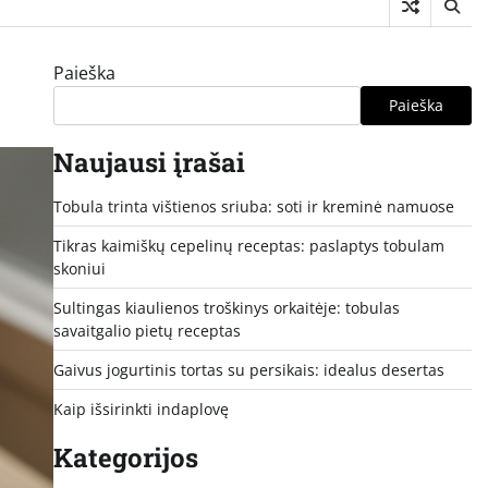
Paieška
Paieška
Naujausi įrašai
Tobula trinta vištienos sriuba: soti ir kreminė namuose
Tikras kaimiškų cepelinų receptas: paslaptys tobulam
skoniui
Sultingas kiaulienos troškinys orkaitėje: tobulas
savaitgalio pietų receptas
Gaivus jogurtinis tortas su persikais: idealus desertas
Kaip išsirinkti indaplovę
Kategorijos