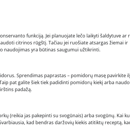
konservanto funkciją. Jei planuojate lečo laikyti šaldytuve ar 
audoti citrinos rūgštį. Tačiau jei ruošiate atsargas žiemai ir
to naudojimas yra būtinas saugumui užtikrinti.
idorus. Sprendimas paprastas – pomidorų masę pavirkite il
aip pat galite šiek tiek padidinti pomidorų kiekį arba naudo
irštins padažą.
orkų (reikia jas pakepinti su svogūnais) arba svogūnų. Kai ku
 Svarbiausia, kad bendras daržovių kiekis atitiktų receptą, ka