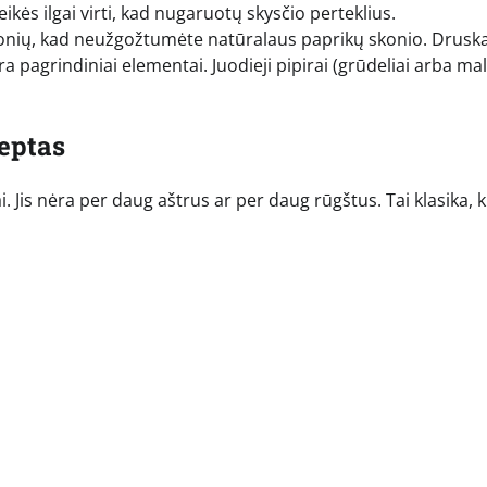
ikės ilgai virti, kad nugaruotų skysčio perteklius.
onių, kad neužgožtumėte natūralaus paprikų skonio. Druska
ra pagrindiniai elementai. Juodieji pipirai (grūdeliai arba malt
ceptas
 Jis nėra per daug aštrus ar per daug rūgštus. Tai klasika, k