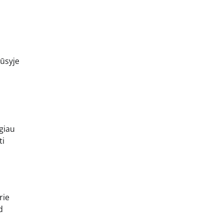
rūsyje
giau
ti
rie
d