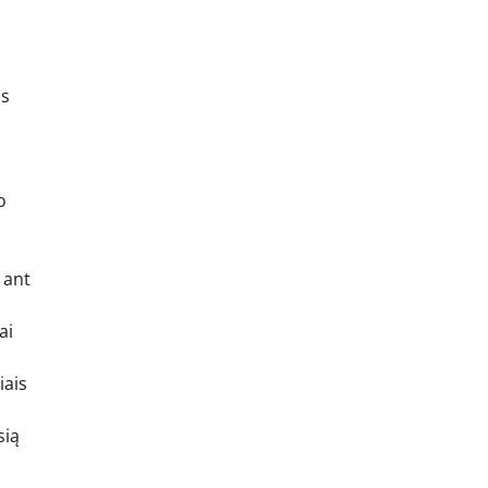
os
o
 ant
ai
iais
sią