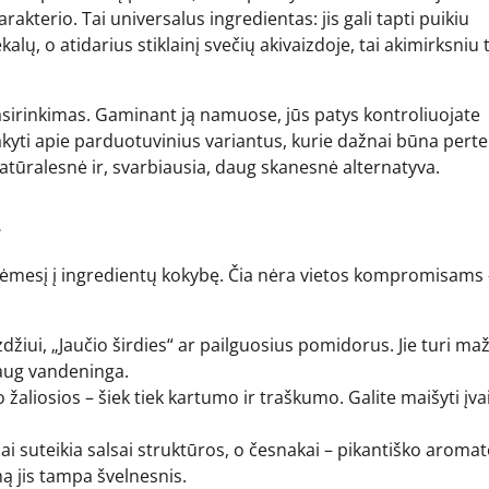
rakterio. Tai universalus ingredientas: jis gali tapti puikiu
alų, o atidarius stiklainį svečių akivaizdoje, tai akimirksni
pasirinkimas. Gaminant ją namuose, jūs patys kontroliuojate
akyti apie parduotuvinius variantus, kurie dažnai būna pert
natūralesnė ir, svarbiausia, daug skanesnė alternatyva.
i
i dėmesį į ingredientų kokybę. Čia nėra vietos kompromisams
džiui, „Jaučio širdies“ ar pailguosius pomidorus. Jie turi ma
daug vandeninga.
aliosios – šiek tiek kartumo ir traškumo. Galite maišyti įva
i suteikia salsai struktūros, o česnakai – pikantiško aromat
ą jis tampa švelnesnis.