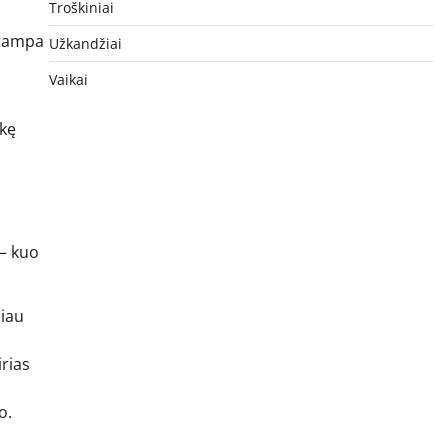
Troškiniai
u tampa
Užkandžiai
Vaikai
ekę
 – kuo
žiau
irias
o.