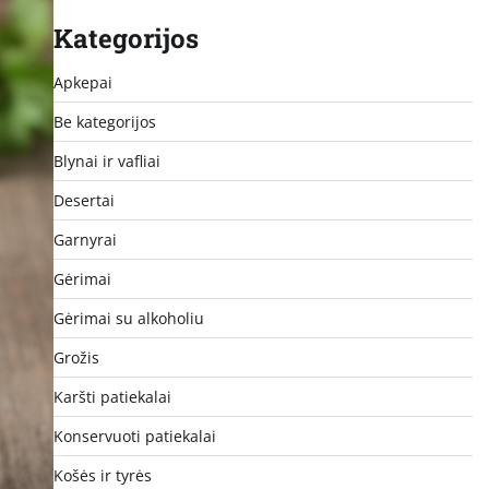
Kategorijos
Apkepai
Be kategorijos
Blynai ir vafliai
Desertai
Garnyrai
Gėrimai
Gėrimai su alkoholiu
Grožis
Karšti patiekalai
Konservuoti patiekalai
Košės ir tyrės