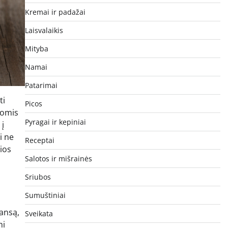
Kremai ir padažai
Laisvalaikis
Mityba
Namai
Patarimai
ti
Picos
nomis
Pyragai ir kepiniai
 į
i ne
Receptai
ios
Salotos ir mišrainės
Sriubos
Sumuštiniai
lansą,
Sveikata
mi