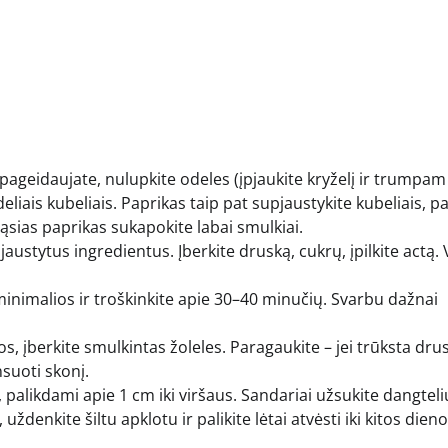
pageidaujate, nulupkite odeles (įpjaukite kryželį ir trumpam
eliais kubeliais. Paprikas taip pat supjaustykite kubeliais, p
ąsias paprikas sukapokite labai smulkiai.
austytus ingredientus. Įberkite druską, cukrų, įpilkite actą. 
minimalios ir troškinkite apie 30–40 minučių. Svarbu dažnai
s, įberkite smulkintas žoleles. Paragaukite – jei trūksta dru
suoti skonį.
us, palikdami apie 1 cm iki viršaus. Sandariai užsukite dangteli
ždenkite šiltu apklotu ir palikite lėtai atvėsti iki kitos dieno