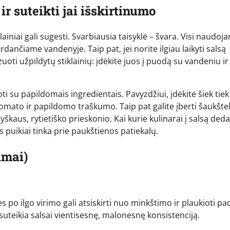
ir suteikti jai išskirtinumo
iniai gali sugesti. Svarbiausia taisyklė – švara. Visi naudoj
verdančiame vandenyje. Taip pat, jei norite ilgiau laikyti salsą
ti užpildytų stiklainių: įdėkite juos į puodą su vandeniu ir
oti su papildomais ingredientais. Pavyzdžiui, įdėkite šiek tiek
romato ir papildomo traškumo. Taip pat galite įberti šaukštel
škaus, rytietiško prieskonio. Kai kurie kulinarai į salsą deda
 puikiai tinka prie paukštienos patiekalų.
imai)
o ilgo virimo gali atsiskirti nuo minkštimo ir plaukioti pa
 suteikia salsai vientisesnę, malonesnę konsistenciją.