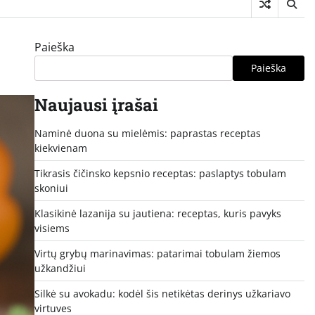
Paieška
Paieška
Naujausi įrašai
Naminė duona su mielėmis: paprastas receptas
kiekvienam
Tikrasis čičinsko kepsnio receptas: paslaptys tobulam
skoniui
Klasikinė lazanija su jautiena: receptas, kuris pavyks
visiems
Virtų grybų marinavimas: patarimai tobulam žiemos
užkandžiui
Silkė su avokadu: kodėl šis netikėtas derinys užkariavo
virtuves