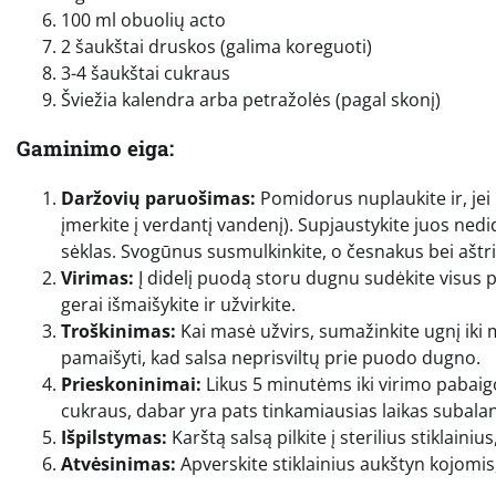
100 ml obuolių acto
2 šaukštai druskos (galima koreguoti)
3-4 šaukštai cukraus
Šviežia kalendra arba petražolės (pagal skonį)
Gaminimo eiga:
Daržovių paruošimas:
Pomidorus nuplaukite ir, jei 
įmerkite į verdantį vandenį). Supjaustykite juos nedid
sėklas. Svogūnus susmulkinkite, o česnakus bei aštri
Virimas:
Į didelį puodą storu dugnu sudėkite visus pj
gerai išmaišykite ir užvirkite.
Troškinimas:
Kai masė užvirs, sumažinkite ugnį iki 
pamaišyti, kad salsa neprisviltų prie puodo dugno.
Prieskoninimai:
Likus 5 minutėms iki virimo pabaigo
cukraus, dabar yra pats tinkamiausias laikas subalan
Išpilstymas:
Karštą salsą pilkite į sterilius stiklaini
Atvėsinimas:
Apverskite stiklainius aukštyn kojomis, u