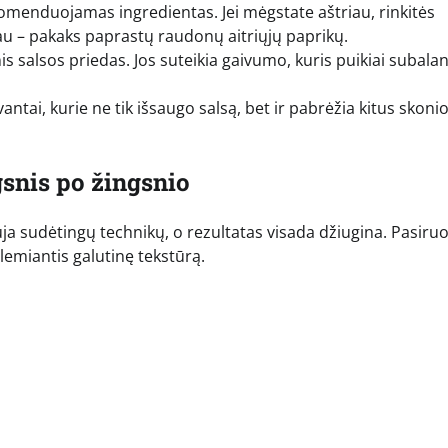
omenduojamas ingredientas. Jei mėgstate aštriau, rinkitės
iau – pakaks paprastų raudonų aitriųjų paprikų.
is salsos priedas. Jos suteikia gaivumo, kuris puikiai subala
antai, kurie ne tik išsaugo salsą, bet ir pabrėžia kitus skoni
gsnis po žingsnio
ja sudėtingų technikų, o rezultatas visada džiugina. Pasiruo
 lemiantis galutinę tekstūrą.