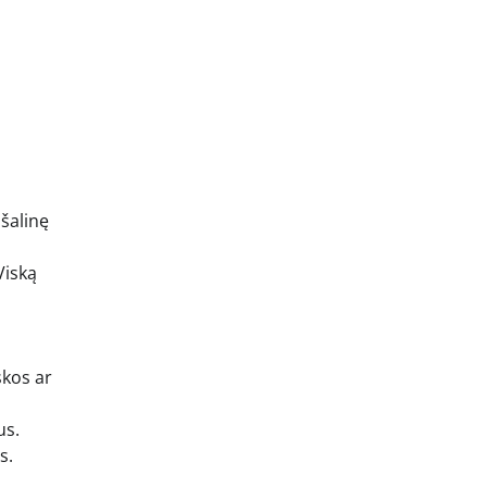
ašalinę
Viską
skos ar
us.
s.