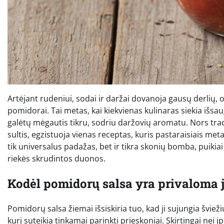
Artėjant rudeniui, sodai ir daržai dovanoja gausų derlių, o 
pomidorai. Tai metas, kai kiekvienas kulinaras siekia išsa
galėtų mėgautis tikru, sodriu daržovių aromatu. Nors tra
sultis, egzistuoja vienas receptas, kuris pastaraisiais met
tik universalus padažas, bet ir tikra skonių bomba, puikia
riekės skrudintos duonos.
Kodėl pomidorų salsa yra privaloma 
Pomidorų salsa žiemai išsiskiria tuo, kad ji sujungia švie
kurį suteikia tinkamai parinkti prieskoniai. Skirtingai nei