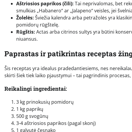
Aštriosios paprikos (čili):
Tai neprivalomas, bet rek
smulkias „Habanero“ ar „Jalapeno“ veisles, jei šveln
Žolelės:
Šviežia kalendra arba petražolės yra klasikin
pomidorų rūgštelę.
Rūgštis:
Actas arba citrinos sultys yra būtini konserv
niuansus.
Paprastas ir patikrintas receptas žin
Šis receptas yra idealus pradedantiesiems, nes nereikalau
skirti šiek tiek laiko pjaustymui – tai pagrindinis procesas,
Reikalingi ingredientai:
3 kg prinokusių pomidorų
1 kg paprikų
500 g svogūnų
3-4 aštriosios paprikos (pagal skonį)
1 galvutė česnako