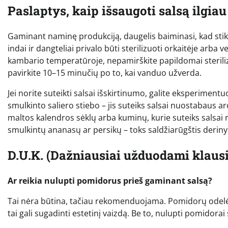
Paslaptys, kaip išsaugoti salsą ilgiau 
Gaminant naminę produkciją, daugelis baiminasi, kad stikla
indai ir dangteliai privalo būti sterilizuoti orkaitėje arba 
kambario temperatūroje, nepamirškite papildomai sterilizuo
pavirkite 10–15 minučių po to, kai vanduo užverda.
Jei norite suteikti salsai išskirtinumo, galite eksperimentu
smulkinto saliero stiebo – jis suteiks salsai nuostabaus a
maltos kalendros sėklų arba kuminų, kurie suteiks salsai ry
smulkintų ananasų ar persikų – toks saldžiarūgštis derinys
D.U.K. (Dažniausiai užduodami klaus
Ar reikia nulupti pomidorus prieš gaminant salsą?
Tai nėra būtina, tačiau rekomenduojama. Pomidorų odelės p
tai gali sugadinti estetinį vaizdą. Be to, nulupti pomidorai