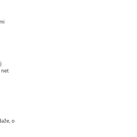
ami
į
 net
daže, o