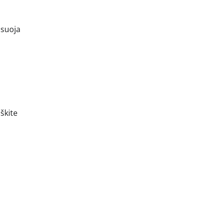
nsuoja
o
škite