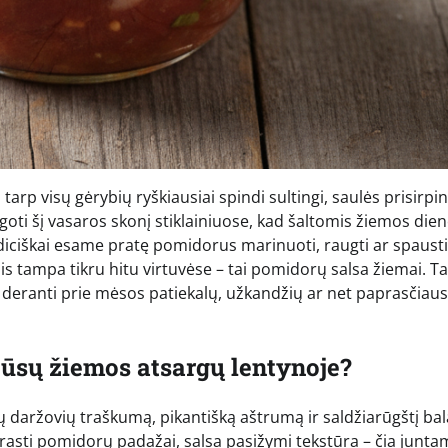
tarp visų gėrybių ryškiausiai spindi sultingi, saulės prisirpin
ugoti šį vasaros skonį stiklainiuose, kad šaltomis žiemos die
diciškai esame pratę pomidorus marinuoti, raugti ar spausti
ais tampa tikru hitu virtuvėse – tai pomidorų salsa žiemai. Ta
i deranti prie mėsos patiekalų, užkandžių ar net paprasčiaus
jūsų žiemos atsargų lentynoje?
žių daržovių traškumą, pikantišką aštrumą ir saldžiarūgštį ba
 įprasti pomidorų padažai, salsa pasižymi tekstūra – čia junta