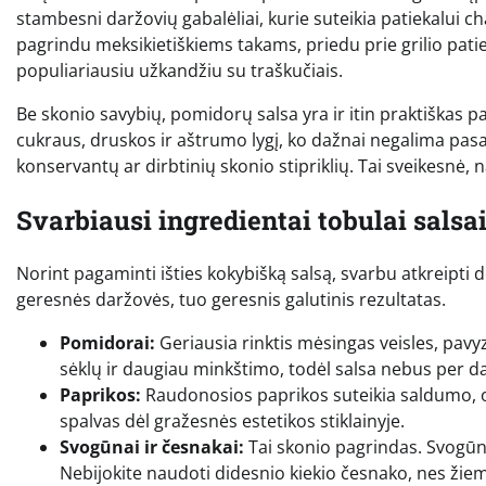
stambesni daržovių gabalėliai, kurie suteikia patiekalui cha
pagrindu meksikietiškiems takams, priedu prie grilio patiek
populiariausiu užkandžiu su traškučiais.
Be skonio savybių, pomidorų salsa yra ir itin praktiškas 
cukraus, druskos ir aštrumo lygį, ko dažnai negalima pas
konservantų ar dirbtinių skonio stipriklių. Tai sveikesnė, 
Svarbiausi ingredientai tobulai salsa
Norint pagaminti išties kokybišką salsą, svarbu atkreipt
geresnės daržovės, tuo geresnis galutinis rezultatas.
Pomidorai:
Geriausia rinktis mėsingas veisles, pavyz
sėklų ir daugiau minkštimo, todėl salsa nebus per 
Paprikos:
Raudonosios paprikos suteikia saldumo, o ž
spalvas dėl gražesnės estetikos stiklainyje.
Svogūnai ir česnakai:
Tai skonio pagrindas. Svogūna
Nebijokite naudoti didesnio kiekio česnako, nes žiem