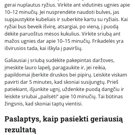
gerai nuplautus ryžius. Virkite ant vidutinės ugnies apie
10–12 minučių. Jei nusprendėte naudoti bulves, jas
supjaustykite kubeliais ir suberkite kartu su ryžiais. Kai
ryžiai bus beveik išvirę, atsargiai, po vieną, į puodą
dėkite paruoštus mėsos kukulius. Virkite sriubą ant
mažos ugnies dar apie 10–15 minučių. Frikadelės yra
išvirusios tada, kai iškyla į paviršių.
Galiausiai į sriubą sudėkite pakepintas daržoves,
įmeskite lauro lapelį, paragaukite ir, jei reikia,
papildomai įberkite druskos bei pipirų. Leiskite viskam
pavirti dar 5 minutes, kad skoniai susijungtų. Prieš
patiekiant, išjunkite ugnį, uždenkite puodą dangčiu ir
leiskite sriubai „pailsėti“ apie 10 minučių. Tai būtinas
žingsnis, kad skoniai taptų vientisi.
Paslaptys, kaip pasiekti geriausią
rezultatą