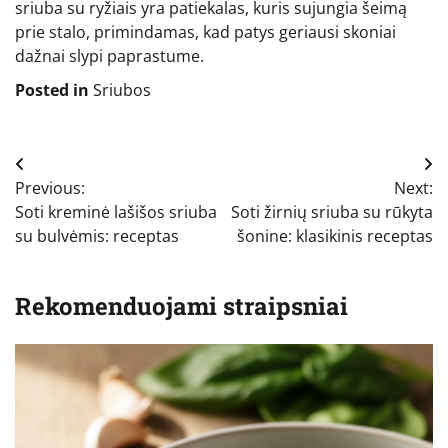
sriuba su ryžiais yra patiekalas, kuris sujungia šeimą
prie stalo, primindamas, kad patys geriausi skoniai
dažnai slypi paprastume.
Posted in
Sriubos
Navigacija
Previous:
Next:
tarp
Soti kreminė lašišos sriuba
Soti žirnių sriuba su rūkyta
įrašų
su bulvėmis: receptas
šonine: klasikinis receptas
Rekomenduojami straipsniai