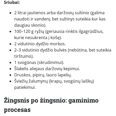
Sriubai:
2 litrai jautienos arba daržovių sultinio (galima
naudoti ir vandenį, bet sultinys suteikia kur kas
daugiau skonio).
100–120 g ryžių (geriausia rinktis ilgagrūdžius,
kurie nesukrenta į košę).
2 vidutinio dydžio morkos.
2–3 vidutinio dydžio bulvės (nebūtina, bet suteikia
tirštumo).
1 svogūnas (skrudinimui).
Šlakelis aliejaus daržovių kepimui.
Druskos, pipirų, lauro lapelių.
Šviežių žalumynų (krapų, svogūnų laiškų)
patiekimui.
Žingsnis po žingsnio: gaminimo
procesas