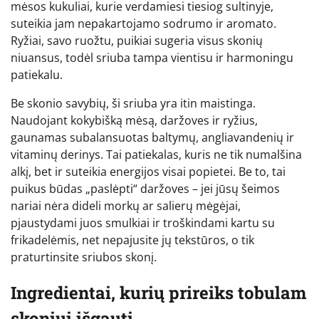
mėsos kukuliai, kurie verdamiesi tiesiog sultinyje,
suteikia jam nepakartojamo sodrumo ir aromato.
Ryžiai, savo ruožtu, puikiai sugeria visus skonių
niuansus, todėl sriuba tampa vientisu ir harmoningu
patiekalu.
Be skonio savybių, ši sriuba yra itin maistinga.
Naudojant kokybišką mėsą, daržoves ir ryžius,
gaunamas subalansuotas baltymų, angliavandenių ir
vitaminų derinys. Tai patiekalas, kuris ne tik numalšina
alkį, bet ir suteikia energijos visai popietei. Be to, tai
puikus būdas „paslėpti“ daržoves – jei jūsų šeimos
nariai nėra dideli morkų ar salierų mėgėjai,
pjaustydami juos smulkiai ir troškindami kartu su
frikadelėmis, net nepajusite jų tekstūros, o tik
praturtinsite sriubos skonį.
Ingredientai, kurių prireiks tobulam
skoniui išgauti