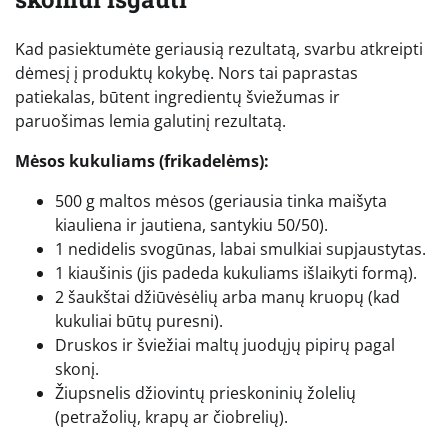
Kad pasiektumėte geriausią rezultatą, svarbu atkreipti
dėmesį į produktų kokybę. Nors tai paprastas
patiekalas, būtent ingredientų šviežumas ir
paruošimas lemia galutinį rezultatą.
Mėsos kukuliams (frikadelėms):
500 g maltos mėsos (geriausia tinka maišyta
kiauliena ir jautiena, santykiu 50/50).
1 nedidelis svogūnas, labai smulkiai supjaustytas.
1 kiaušinis (jis padeda kukuliams išlaikyti formą).
2 šaukštai džiūvėsėlių arba manų kruopų (kad
kukuliai būtų puresni).
Druskos ir šviežiai maltų juodųjų pipirų pagal
skonį.
Žiupsnelis džiovintų prieskoninių žolelių
(petražolių, krapų ar čiobrelių).