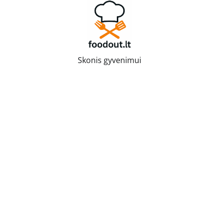
Skip
to
content
Skonis gyvenimui