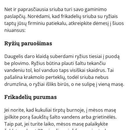
Net ir paprasčiausia sriuba turi savo gaminimo
paslapčių. Norėdami, kad frikadelių sriuba su ryžiais
taptų jūsų firminiu patiekalu, atkreipkite dėmesį į šiuos
niuansus:
Ryžių paruošimas
Daugelis daro klaidą suberdami ryžius tiesiai į puodą
be plovimo. Ryžius būtina plauti šaltu tekančiu
vandeniu tol, kol vanduo taps visiškai skaidrus. Tai
pašalina krakmolo perteklių, todėl sriuba nebus
drumzlina, o ryžiai išliks birūs, o ne sulipę į vieną masę.
Frikadelių purumas
Jei norite, kad kukuliai tirptų burnoje, į mėsos masę
įpilkite porą šaukštų šalto vandens arba grietinėlės.
Taip pat, jei turite laiko, mėsos masę palaikykite