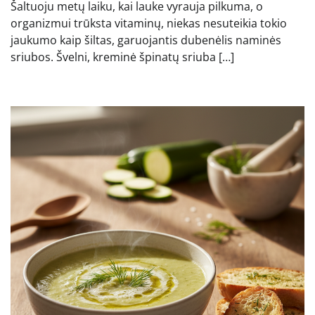
Šaltuoju metų laiku, kai lauke vyrauja pilkuma, o
organizmui trūksta vitaminų, niekas nesuteikia tokio
jaukumo kaip šiltas, garuojantis dubenėlis naminės
sriubos. Švelni, kreminė špinatų sriuba […]