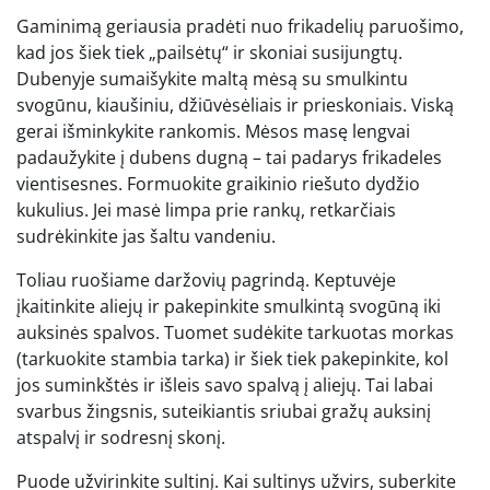
Gaminimą geriausia pradėti nuo frikadelių paruošimo,
kad jos šiek tiek „pailsėtų“ ir skoniai susijungtų.
Dubenyje sumaišykite maltą mėsą su smulkintu
svogūnu, kiaušiniu, džiūvėsėliais ir prieskoniais. Viską
gerai išminkykite rankomis. Mėsos masę lengvai
padaužykite į dubens dugną – tai padarys frikadeles
vientisesnes. Formuokite graikinio riešuto dydžio
kukulius. Jei masė limpa prie rankų, retkarčiais
sudrėkinkite jas šaltu vandeniu.
Toliau ruošiame daržovių pagrindą. Keptuvėje
įkaitinkite aliejų ir pakepinkite smulkintą svogūną iki
auksinės spalvos. Tuomet sudėkite tarkuotas morkas
(tarkuokite stambia tarka) ir šiek tiek pakepinkite, kol
jos suminkštės ir išleis savo spalvą į aliejų. Tai labai
svarbus žingsnis, suteikiantis sriubai gražų auksinį
atspalvį ir sodresnį skonį.
Puode užvirinkite sultinį. Kai sultinys užvirs, suberkite