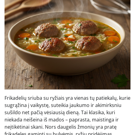
Frikadelių sriuba su ryžiais yra vienas tų patiekalų, kurie
sugrąžina į vaikystę, suteikia jaukumo ir akimirksniu
sušildo net pačią vėsiausią dieną. Tai klasika, kuri
niekada neišeina iš mados – paprasta, maistinga ir
neįtikėtinai skani. Nors daugelis žmonių yra pratę
frikadeles gaminti su bulvėmis, ryžių pridėjimas