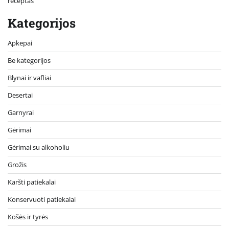
receptas
Kategorijos
Apkepai
Be kategorijos
Blynai ir vafliai
Desertai
Garnyrai
Gėrimai
Gėrimai su alkoholiu
Grožis
Karšti patiekalai
Konservuoti patiekalai
Košės ir tyrės