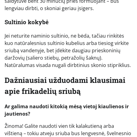
šaldytuve bent 30 minučių prieš formuojant – bus
lengviau dirbti, o skoniai geriau įsigers.
Sultinio kokybė
Jei neturite naminio sultinio, ne bėda, tačiau rinkitės
kuo natūralesnius sultinio kubelius arba tiesiog virkite
sriubą vandenyje, bet įdėkite daugiau prieskoninių
daržovių (saliero stiebų, petražolių šaknų).
Natūralumas visada nugali dirbtinius skonio stipriklius.
Dažniausiai užduodami klausimai
apie frikadelių sriubą
Ar galima naudoti kitokią mėsą vietoj kiaulienos ir
jautienos?
Žinoma! Galite naudoti vien tik kalakutieną arba
vištieną – tokiu atveju sriuba bus lengvesnė, švelnesnio