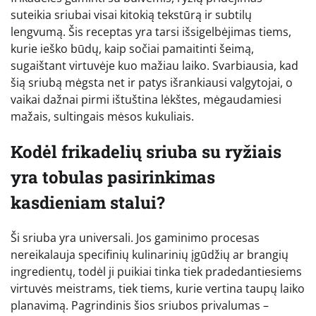
suteikia sriubai visai kitokią tekstūrą ir subtilų
lengvumą. Šis receptas yra tarsi išsigelbėjimas tiems,
kurie ieško būdų, kaip sočiai pamaitinti šeimą,
sugaištant virtuvėje kuo mažiau laiko. Svarbiausia, kad
šią sriubą mėgsta net ir patys išrankiausi valgytojai, o
vaikai dažnai pirmi ištuština lėkštes, mėgaudamiesi
mažais, sultingais mėsos kukuliais.
Kodėl frikadelių sriuba su ryžiais
yra tobulas pasirinkimas
kasdieniam stalui?
Ši sriuba yra universali. Jos gaminimo procesas
nereikalauja specifinių kulinarinių įgūdžių ar brangių
ingredientų, todėl ji puikiai tinka tiek pradedantiesiems
virtuvės meistrams, tiek tiems, kurie vertina taupų laiko
planavimą. Pagrindinis šios sriubos privalumas –