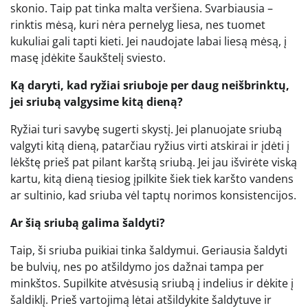
skonio. Taip pat tinka malta veršiena. Svarbiausia –
rinktis mėsą, kuri nėra pernelyg liesa, nes tuomet
kukuliai gali tapti kieti. Jei naudojate labai liesą mėsą, į
masę įdėkite šaukštelį sviesto.
Ką daryti, kad ryžiai sriuboje per daug neišbrinktų,
jei sriubą valgysime kitą dieną?
Ryžiai turi savybę sugerti skystį. Jei planuojate sriubą
valgyti kitą dieną, patarčiau ryžius virti atskirai ir įdėti į
lėkštę prieš pat pilant karštą sriubą. Jei jau išvirėte viską
kartu, kitą dieną tiesiog įpilkite šiek tiek karšto vandens
ar sultinio, kad sriuba vėl taptų norimos konsistencijos.
Ar šią sriubą galima šaldyti?
Taip, ši sriuba puikiai tinka šaldymui. Geriausia šaldyti
be bulvių, nes po atšildymo jos dažnai tampa per
minkštos. Supilkite atvėsusią sriubą į indelius ir dėkite į
šaldiklį. Prieš vartojimą lėtai atšildykite šaldytuve ir