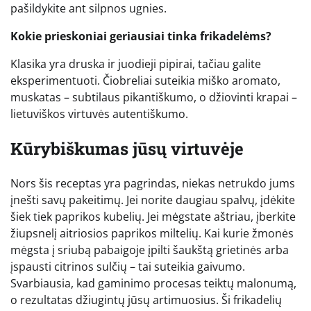
pašildykite ant silpnos ugnies.
Kokie prieskoniai geriausiai tinka frikadelėms?
Klasika yra druska ir juodieji pipirai, tačiau galite
eksperimentuoti. Čiobreliai suteikia miško aromato,
muskatas – subtilaus pikantiškumo, o džiovinti krapai –
lietuviškos virtuvės autentiškumo.
Kūrybiškumas jūsų virtuvėje
Nors šis receptas yra pagrindas, niekas netrukdo jums
įnešti savų pakeitimų. Jei norite daugiau spalvų, įdėkite
šiek tiek paprikos kubelių. Jei mėgstate aštriau, įberkite
žiupsnelį aitriosios paprikos miltelių. Kai kurie žmonės
mėgsta į sriubą pabaigoje įpilti šaukštą grietinės arba
įspausti citrinos sulčių – tai suteikia gaivumo.
Svarbiausia, kad gaminimo procesas teiktų malonumą,
o rezultatas džiugintų jūsų artimuosius. Ši frikadelių