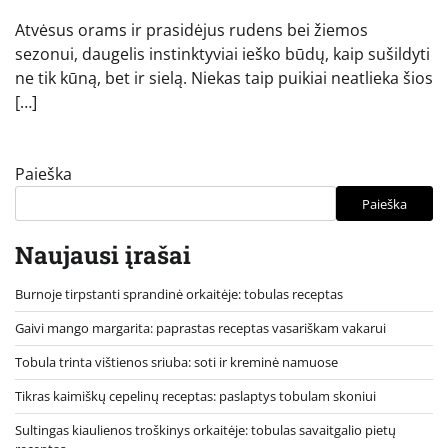
Atvėsus orams ir prasidėjus rudens bei žiemos
sezonui, daugelis instinktyviai ieško būdų, kaip sušildyti
ne tik kūną, bet ir sielą. Niekas taip puikiai neatlieka šios
[…]
Paieška
Paieška
Naujausi įrašai
Burnoje tirpstanti sprandinė orkaitėje: tobulas receptas
Gaivi mango margarita: paprastas receptas vasariškam vakarui
Tobula trinta vištienos sriuba: soti ir kreminė namuose
Tikras kaimiškų cepelinų receptas: paslaptys tobulam skoniui
Sultingas kiaulienos troškinys orkaitėje: tobulas savaitgalio pietų