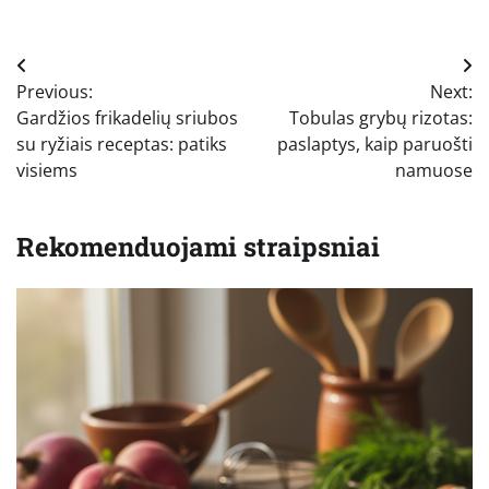
Navigacija
Previous:
Next:
tarp
Gardžios frikadelių sriubos
Tobulas grybų rizotas:
įrašų
su ryžiais receptas: patiks
paslaptys, kaip paruošti
visiems
namuose
Rekomenduojami straipsniai