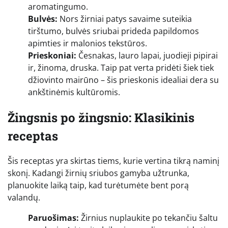
aromatingumo.
Bulvės:
Nors žirniai patys savaime suteikia
tirštumo, bulvės sriubai prideda papildomos
apimties ir malonios tekstūros.
Prieskoniai:
Česnakas, lauro lapai, juodieji pipirai
ir, žinoma, druska. Taip pat verta pridėti šiek tiek
džiovinto mairūno – šis prieskonis idealiai dera su
ankštinėmis kultūromis.
Žingsnis po žingsnio: Klasikinis
receptas
Šis receptas yra skirtas tiems, kurie vertina tikrą naminį
skonį. Kadangi žirnių sriubos gamyba užtrunka,
planuokite laiką taip, kad turėtumėte bent porą
valandų.
Paruošimas:
Žirnius nuplaukite po tekančiu šaltu