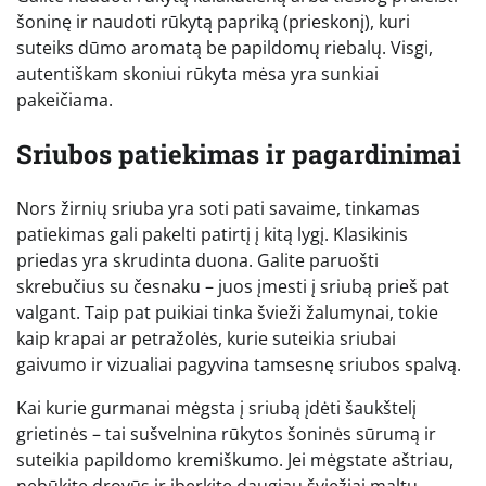
šoninę ir naudoti rūkytą papriką (prieskonį), kuri
suteiks dūmo aromatą be papildomų riebalų. Visgi,
autentiškam skoniui rūkyta mėsa yra sunkiai
pakeičiama.
Sriubos patiekimas ir pagardinimai
Nors žirnių sriuba yra soti pati savaime, tinkamas
patiekimas gali pakelti patirtį į kitą lygį. Klasikinis
priedas yra skrudinta duona. Galite paruošti
skrebučius su česnaku – juos įmesti į sriubą prieš pat
valgant. Taip pat puikiai tinka švieži žalumynai, tokie
kaip krapai ar petražolės, kurie suteikia sriubai
gaivumo ir vizualiai pagyvina tamsesnę sriubos spalvą.
Kai kurie gurmanai mėgsta į sriubą įdėti šaukštelį
grietinės – tai sušvelnina rūkytos šoninės sūrumą ir
suteikia papildomo kremiškumo. Jei mėgstate aštriau,
nebūkite drovūs ir įberkite daugiau šviežiai maltų