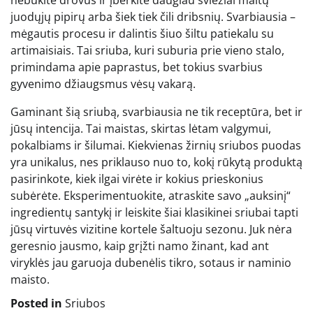
juodųjų pipirų arba šiek tiek čili dribsnių. Svarbiausia –
mėgautis procesu ir dalintis šiuo šiltu patiekalu su
artimaisiais. Tai sriuba, kuri suburia prie vieno stalo,
primindama apie paprastus, bet tokius svarbius
gyvenimo džiaugsmus vėsų vakarą.
Gaminant šią sriubą, svarbiausia ne tik receptūra, bet ir
jūsų intencija. Tai maistas, skirtas lėtam valgymui,
pokalbiams ir šilumai. Kiekvienas žirnių sriubos puodas
yra unikalus, nes priklauso nuo to, kokį rūkytą produktą
pasirinkote, kiek ilgai virėte ir kokius prieskonius
subėrėte. Eksperimentuokite, atraskite savo „auksinį“
ingredientų santykį ir leiskite šiai klasikinei sriubai tapti
jūsų virtuvės vizitine kortele šaltuoju sezonu. Juk nėra
geresnio jausmo, kaip grįžti namo žinant, kad ant
viryklės jau garuoja dubenėlis tikro, sotaus ir naminio
maisto.
Posted in
Sriubos