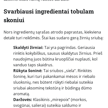
Svarbiausi ingredientai tobulam
skoniui
Nors ingredientų sąrašas atrodo paprastas, kiekviena
detalė turi reikšmės. Štai kas sudaro gerą žirnių sriubą:
Skaldyti žirniai:
Tai yra pagrindas. Geriausia
rinktis kokybiškus, sausus skaldytus žirnius. Prieš
naudojimą juos būtina kruopščiai nuplauti, kol
vanduo taps skaidrus.
Rūkyta šoninė:
Tai sriubos „siela“. Rinkitės
šoninę, kuri turi pakankamai mėsos ir riebalo
sluoksnių, nes būtent rūkyti riebalai suteikia
sriubai aksominę tekstūrą ir būdingą dūmo
aromatą.
Daržovės:
Klasikinis „mirepoix“ (morkos,
svogūnai, salierai) suteikia saldumo ir