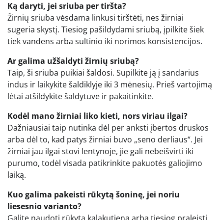
Ką daryti, jei sriuba per tiršta?
Žirnių sriuba vėsdama linkusi tirštėti, nes žirniai
sugeria skystį. Tiesiog pašildydami sriubą, įpilkite šiek
tiek vandens arba sultinio iki norimos konsistencijos.
Ar galima užšaldyti žirnių sriubą?
Taip, ši sriuba puikiai šaldosi. Supilkite ją į sandarius
indus ir laikykite šaldiklyje iki 3 mėnesių. Prieš vartojimą
lėtai atšildykite šaldytuve ir pakaitinkite.
Kodėl mano žirniai liko kieti, nors viriau ilgai?
Dažniausiai taip nutinka dėl per anksti įbertos druskos
arba dėl to, kad patys žirniai buvo „seno derliaus“. Jei
žirniai jau ilgai stovi lentynoje, jie gali nebeišvirti iki
purumo, todėl visada patikrinkite pakuotės galiojimo
laiką.
Kuo galima pakeisti rūkytą šoninę, jei noriu
liesesnio varianto?
Galite naudoti rūkytą kalakutieną arba tiesiog praleisti