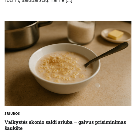
rožinių šaltibarščių. Tai ne […]
SRIUBOS
Vaikystės skonio saldi sriuba – gaivus prisiminimas
šaukšte