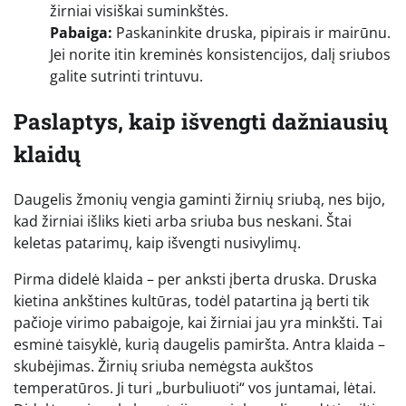
žirniai visiškai suminkštės.
Pabaiga:
Paskaninkite druska, pipirais ir mairūnu.
Jei norite itin kreminės konsistencijos, dalį sriubos
galite sutrinti trintuvu.
Paslaptys, kaip išvengti dažniausių
klaidų
Daugelis žmonių vengia gaminti žirnių sriubą, nes bijo,
kad žirniai išliks kieti arba sriuba bus neskani. Štai
keletas patarimų, kaip išvengti nusivylimų.
Pirma didelė klaida – per anksti įberta druska. Druska
kietina ankštines kultūras, todėl patartina ją berti tik
pačioje virimo pabaigoje, kai žirniai jau yra minkšti. Tai
esminė taisyklė, kurią daugelis pamiršta. Antra klaida –
skubėjimas. Žirnių sriuba nemėgsta aukštos
temperatūros. Ji turi „burbuliuoti“ vos juntamai, lėtai.