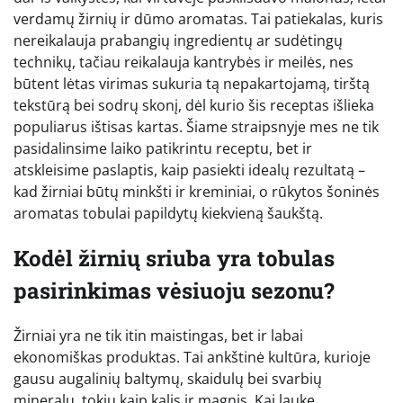
verdamų žirnių ir dūmo aromatas. Tai patiekalas, kuris
nereikalauja prabangių ingredientų ar sudėtingų
technikų, tačiau reikalauja kantrybės ir meilės, nes
būtent lėtas virimas sukuria tą nepakartojamą, tirštą
tekstūrą bei sodrų skonį, dėl kurio šis receptas išlieka
populiarus ištisas kartas. Šiame straipsnyje mes ne tik
pasidalinsime laiko patikrintu receptu, bet ir
atskleisime paslaptis, kaip pasiekti idealų rezultatą –
kad žirniai būtų minkšti ir kreminiai, o rūkytos šoninės
aromatas tobulai papildytų kiekvieną šaukštą.
Kodėl žirnių sriuba yra tobulas
pasirinkimas vėsiuoju sezonu?
Žirniai yra ne tik itin maistingas, bet ir labai
ekonomiškas produktas. Tai ankštinė kultūra, kurioje
gausu augalinių baltymų, skaidulų bei svarbių
mineralų, tokių kaip kalis ir magnis. Kai lauke