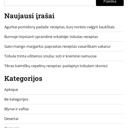
Paieška
Naujausi įrašai
Agurkai pomidorų padaže: receptas, kurį norėsis valgyti šaukštais
Burnoje tirpstanti sprandinė orkaitėje: tobulas receptas
Gaivi mango margarita: paprastas receptas vasariškam vakarui
Tobula trinta vištienos sriuba: soti ir kreminė namuose
Tikras kaimiškų cepelinų receptas: paslaptys tobulam skoniui
Kategorijos
Apkepai
Be kategorijos
Blynai ir vafliai
Desertai