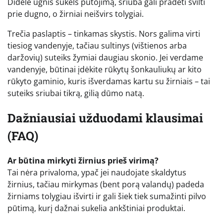
Didelė ugnis sukels putojimą, sriuba gali pradėti svilti
prie dugno, o žirniai neišvirs tolygiai.
Trečia paslaptis – tinkamas skystis. Nors galima virti
tiesiog vandenyje, tačiau sultinys (vištienos arba
daržovių) suteiks žymiai daugiau skonio. Jei verdame
vandenyje, būtinai įdėkite rūkytų šonkauliukų ar kito
rūkyto gaminio, kuris išverdamas kartu su žirniais – tai
suteiks sriubai tikrą, gilią dūmo natą.
Dažniausiai užduodami klausimai
(FAQ)
Ar būtina mirkyti žirnius prieš virimą?
Tai nėra privaloma, ypač jei naudojate skaldytus
žirnius, tačiau mirkymas (bent porą valandų) padeda
žirniams tolygiau išvirti ir gali šiek tiek sumažinti pilvo
pūtimą, kurį dažnai sukelia ankštiniai produktai.