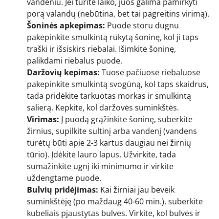
vandeniu. Jei turite laiko, juos galima pamirkyti
porą valandų (nebūtina, bet tai pagreitins virimą).
Šoninės apkepimas:
Puode storu dugnu
pakepinkite smulkintą rūkytą šoninę, kol ji taps
traški ir išsiskirs riebalai. Išimkite šoninę,
palikdami riebalus puode.
Daržovių kepimas:
Tuose pačiuose riebaluose
pakepinkite smulkintą svogūną, kol taps skaidrus,
tada pridėkite tarkuotas morkas ir smulkintą
salierą. Kepkite, kol daržovės suminkštės.
Virimas:
Į puodą grąžinkite šoninę, suberkite
žirnius, supilkite sultinį arba vandenį (vandens
turėtų būti apie 2-3 kartus daugiau nei žirnių
tūrio). Įdėkite lauro lapus. Užvirkite, tada
sumažinkite ugnį iki minimumo ir virkite
uždengtame puode.
Bulvių pridėjimas:
Kai žirniai jau beveik
suminkštėję (po maždaug 40-60 min.), suberkite
kubeliais pjaustytas bulves. Virkite, kol bulvės ir