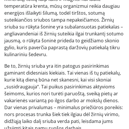
temperatūra krenta, mūsų organizmui reikia daugiau
energijos išlaikyti šilumą, todėl tirštos, sotumą
suteikiančios sriubos tampa nepakeičiamos. Žirnių
sriuba su rūkyta šonine yra subalansuotas patiekalas –
angliavandeniai iš žirnių suteikia ilgai trunkantį sotumo
jausmą, o rūkyta šoninė prideda to geidžiamo skonio
gylio, kuris paverčia paprastą daržovių patiekalą tikru
kulinariniu šedevru.
Be to, žirnių sriuba yra itin patogus pasirinkimas
gaminant didesniais kiekiais. Tai vienas iš tų patiekalų,
kurie kitą dieną būna net skanesni, kai visi skoniai
„susidraugauja“. Tai puikus pasirinkimas aktyvioms
šeimoms, kurios nori turėti paruoštą, sveiką pietų ar
vakarienės variantą po ilgos darbo ar mokslų dienos.
Dar vienas privalumas – minimalus priežiūros poreikis:
nors procesas trunka šiek tiek ilgiau dėl žirnių virimo,
didžiąją laiko dalį sriuba verda pati, leisdama jums
užsiimti kitais namų ruošos darbais.