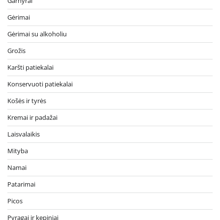
Garnyrai
Gėrimai
Gėrimai su alkoholiu
Grožis
Karšti patiekalai
Konservuoti patiekalai
Košės ir tyrės
Kremai ir padažai
Laisvalaikis
Mityba
Namai
Patarimai
Picos
Pyragai ir kepiniai