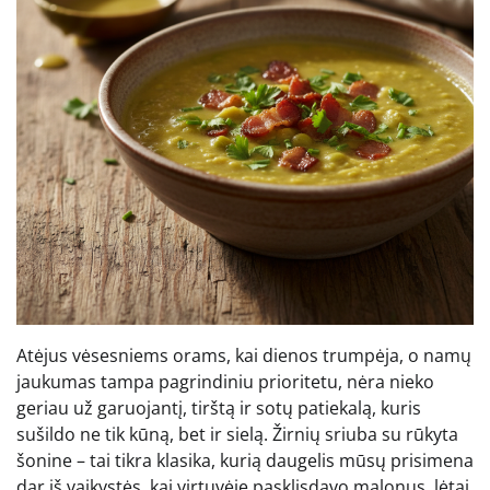
Atėjus vėsesniems orams, kai dienos trumpėja, o namų
jaukumas tampa pagrindiniu prioritetu, nėra nieko
geriau už garuojantį, tirštą ir sotų patiekalą, kuris
sušildo ne tik kūną, bet ir sielą. Žirnių sriuba su rūkyta
šonine – tai tikra klasika, kurią daugelis mūsų prisimena
dar iš vaikystės, kai virtuvėje pasklisdavo malonus, lėtai