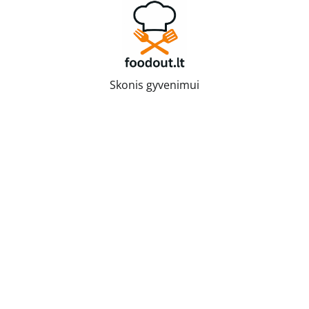
Skip
to
content
Skonis gyvenimui