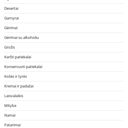
Desertai
Garnyrai
Gėrimai
Gėrimai su alkoholiu
Grožis
Karšti patiekalai
Konservuoti patiekalai
Košės ir tyrės
Kremai ir padažai
Laisvalaikis
Mityba
Namai
Patarimai