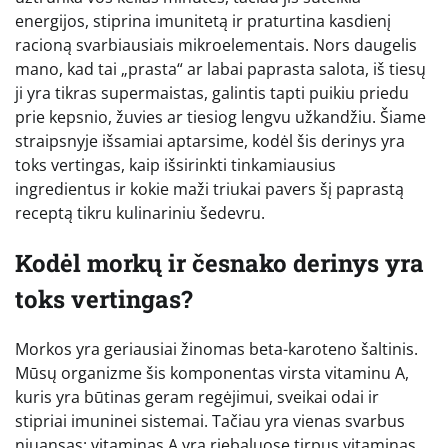
energijos, stiprina imunitetą ir praturtina kasdienį
racioną svarbiausiais mikroelementais. Nors daugelis
mano, kad tai „prasta“ ar labai paprasta salota, iš tiesų
ji yra tikras supermaistas, galintis tapti puikiu priedu
prie kepsnio, žuvies ar tiesiog lengvu užkandžiu. Šiame
straipsnyje išsamiai aptarsime, kodėl šis derinys yra
toks vertingas, kaip išsirinkti tinkamiausius
ingredientus ir kokie maži triukai pavers šį paprastą
receptą tikru kulinariniu šedevru.
Kodėl morkų ir česnako derinys yra
toks vertingas?
Morkos yra geriausiai žinomas beta-karoteno šaltinis.
Mūsų organizme šis komponentas virsta vitaminu A,
kuris yra būtinas geram regėjimui, sveikai odai ir
stipriai imuninei sistemai. Tačiau yra vienas svarbus
niuansas: vitaminas A yra riebaluose tirpus vitaminas.