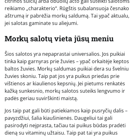
citrinos sulčių arba obuolių acto gali suteikti salotoms
reikiamo „charakterio“. Rūgštis subalansuoja česnako
aštrumą ir pabrėžia morkų saldumą. Tai ypač aktualu,
jei salotas gaminate su aliejumi.
Morkų salotų vieta jūsų meniu
Šios salotos yra nepaprastai universalios. Jos puikiai
tinka kaip garnyras prie žuvies – ypač orkaitėje keptos
baltos žuvies. Morkų saldumas puikiai dera su švelniu
žuvies skoniu. Taip pat jos yra puikus priedas prie
vištienos ar kiaulienos kepsnių. Jei pietums renkatės
kažką sunkesnio, morkų salotos suteiks lengvumo ir
padės geriau suvirškinti maistą.
Jos taip pat gali būti patiekiamos kaip pusryčių dalis –
pavyzdžiui, šalia kiaušinienės. Daugeliui tai gali
pasirodyti neįprasta, tačiau tai puikus būdas pradėti
dieną su vitaminų užtaisu. Taip pat tai yra puikus