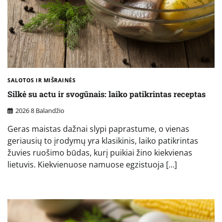
SALOTOS IR MIŠRAINĖS
Silkė su actu ir svogūnais: laiko patikrintas receptas
2026 8 Balandžio
Geras maistas dažnai slypi paprastume, o vienas
geriausių to įrodymų yra klasikinis, laiko patikrintas
žuvies ruošimo būdas, kurį puikiai žino kiekvienas
lietuvis. Kiekvienuose namuose egzistuoja […]