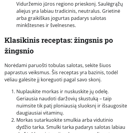
Viduržemio jūros regiono prieskonį. Saulėgrąžų
aliejus yra labiau tradicinis, neutralus. Grietinė
arba graikiškas jogurtas padarys salotas
minkštesnes ir švelnesnes.
Klasikinis receptas: žingsnis po
žingsnio
Norėdami paruošti tobulas salotas, sekite šiuos
paprastus veiksmus. Šis receptas yra bazinis, todėl
vėliau galėsite jį koreguoti pagal savo skonį.
Nuplaukite morkas ir nuskuskite jų odelę.
Geriausia naudoti daržovių skustuką – taip
nuimsite tik patį ploniausią sluoksnį ir išsaugosite
daugiausiai vitaminų.
Morkas sutarkuokite smulkia arba vidutinio
dydžio tarka. Smulki tarka padarys salotas labiau