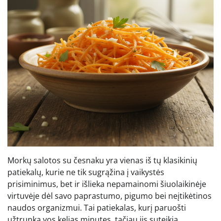
Morkų salotos su česnaku yra vienas iš tų klasikinių
patiekalų, kurie ne tik sugrąžina į vaikystės
prisiminimus, bet ir išlieka nepamainomi šiuolaikinėje
virtuvėje dėl savo paprastumo, pigumo bei neįtikėtinos
naudos organizmui. Tai patiekalas, kurį paruošti
užtrunka vos kelias minutes, tačiau jis suteikia