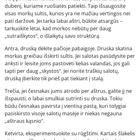
dubenį, kuriame ruošiatės patiekti. Taip išsaugosite
visas morkų sultis, kurios yra ne mažiau vertingos nei
pati daržovė. Jei tarka labai aštri, būkite atsargūs –
tarkuokite lėtai, kad morkos nebūtų per daug
„sutraiškytos“, o išlaikytų savo struktūrą.
Antra, druską dėkite pačioje pabaigoje. Druska skatina
morkas greičiau išskirti sultis. Jei salotas pasūdysite per
anksti ir leisite joms pastovėti kelias valandas, jos gali
tapti per daug „skystos“. Jei norite traškių salotų,
druską įberkite tik prieš pat tiekiant į stalą.
Trečia, jei česnakas jums atrodo per aštrus, galite jį ne
išspausti, o labai smulkiai sutrinti su druska. Tokiu
būdu česnakas pavirsta į vientisą pastą, kuri tolygiai
pasiskirsto visoje salotų masėje ir niekas negauna
„aštraus kąsnio“.
Ketvirta, eksperimentuokite su rūgštimi. Kartais šlakelis