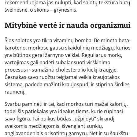
rekomenduojama jas nulupti, kad salotų tekstūra būtų
švelnesnė, o skonis – grynesnis.
Mitybinė vertė ir nauda organizmui
Šios salotos yra tikra vitaminų bomba. Be minėto beta-
karoteno, morkose gausu skaidulinių medžiagų, kurios
yra būtinos gerai žarnyno veiklai. Reguliarus morkų
vartojimas gali padėti subalansuoti virškinimo
procesus ir sumažinti cholesterolio kiekį kraujyje.
Česnakas savo ruožtu teigiamai veikia kraujotakos
sistemą, padeda mažinti kraujospūdį ir stiprina širdies
raumenį.
Svarbu paminėti ir tai, kad morkos turi mažai kalorijų,
todėl šis patiekalas yra idealus tiems, kurie rūpinasi
savo figūra. Tai puikus būdas „užpildyti“ skrandį
sveikomis medžiagomis, išvengiant sunkių,
angliavandeniais prisotintų garnyrų. Net ir su šaukštu