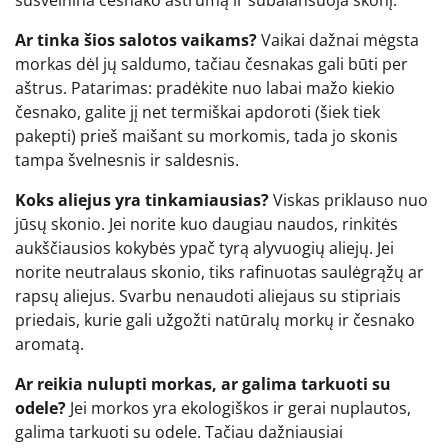
Ar tinka šios salotos vaikams?
Vaikai dažnai mėgsta
morkas dėl jų saldumo, tačiau česnakas gali būti per
aštrus. Patarimas: pradėkite nuo labai mažo kiekio
česnako, galite jį net termiškai apdoroti (šiek tiek
pakepti) prieš maišant su morkomis, tada jo skonis
tampa švelnesnis ir saldesnis.
Koks aliejus yra tinkamiausias?
Viskas priklauso nuo
jūsų skonio. Jei norite kuo daugiau naudos, rinkitės
aukščiausios kokybės ypač tyrą alyvuogių aliejų. Jei
norite neutralaus skonio, tiks rafinuotas saulėgrąžų ar
rapsų aliejus. Svarbu nenaudoti aliejaus su stipriais
priedais, kurie gali užgožti natūralų morkų ir česnako
aromatą.
Ar reikia nulupti morkas, ar galima tarkuoti su
odele?
Jei morkos yra ekologiškos ir gerai nuplautos,
galima tarkuoti su odele. Tačiau dažniausiai