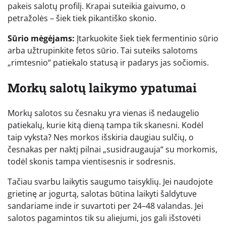
pakeis salotų profilį. Krapai suteikia gaivumo, o
petražolės – šiek tiek pikantiško skonio.
Sūrio mėgėjams:
Įtarkuokite šiek tiek fermentinio sūrio
arba užtrupinkite fetos sūrio. Tai suteiks salotoms
„rimtesnio“ patiekalo statusą ir padarys jas sočiomis.
Morkų salotų laikymo ypatumai
Morkų salotos su česnaku yra vienas iš nedaugelio
patiekalų, kurie kitą dieną tampa tik skanesni. Kodėl
taip vyksta? Nes morkos išskiria daugiau sulčių, o
česnakas per naktį pilnai „susidraugauja“ su morkomis,
todėl skonis tampa vientisesnis ir sodresnis.
Tačiau svarbu laikytis saugumo taisyklių. Jei naudojote
grietinę ar jogurtą, salotas būtina laikyti šaldytuve
sandariame inde ir suvartoti per 24–48 valandas. Jei
salotos pagamintos tik su aliejumi, jos gali išstovėti