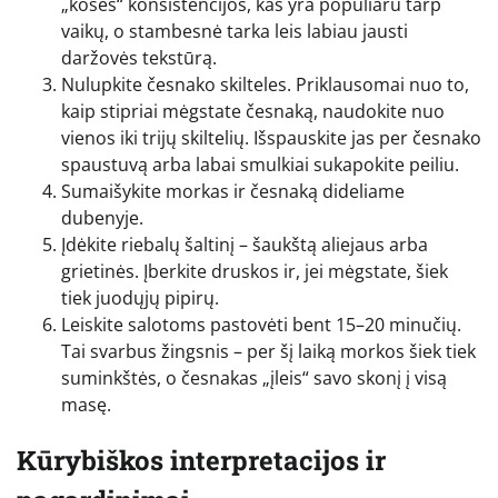
„košės“ konsistencijos, kas yra populiaru tarp
vaikų, o stambesnė tarka leis labiau jausti
daržovės tekstūrą.
Nulupkite česnako skilteles. Priklausomai nuo to,
kaip stipriai mėgstate česnaką, naudokite nuo
vienos iki trijų skiltelių. Išspauskite jas per česnako
spaustuvą arba labai smulkiai sukapokite peiliu.
Sumaišykite morkas ir česnaką dideliame
dubenyje.
Įdėkite riebalų šaltinį – šaukštą aliejaus arba
grietinės. Įberkite druskos ir, jei mėgstate, šiek
tiek juodųjų pipirų.
Leiskite salotoms pastovėti bent 15–20 minučių.
Tai svarbus žingsnis – per šį laiką morkos šiek tiek
suminkštės, o česnakas „įleis“ savo skonį į visą
masę.
Kūrybiškos interpretacijos ir