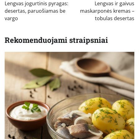
tarp
Lengvas jogurtinis pyragas:
Lengvas ir gaivus
įrašų
desertas, paruošiamas be
maskarponės kremas –
vargo
tobulas desertas
Rekomenduojami straipsniai