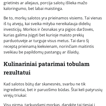
grietinės ar aliejaus, porcija salotų išlieka mažo
kaloringumo, bet labai maistinga.
Be to, morkų salotos yra prieinamos visiems. Tai vienas
iš tų atvejų, kai sveika mityba nereikalauja didelių
investicijų. Morkos ir česnakas yra pigios daržovės,
kurias galima įsigyti bet kurioje maisto prekių
parduotuvėje ar turguje visus metus. Tai daro šį
receptą prieinamą kiekvienam, norinčiam maitintis
sveikiau be papildomų pastangų ar išlaidų.
Kulinariniai patarimai tobulam
rezultatui
Kad salotos būtų dar skanesnės, svarbu ne tik
ingredientai, bet ir paruošimo būdas. Štai keli patyrusių
virėjų triukai:
Visų pirma, tarkuodami morkas, darykite tai tiesiai į