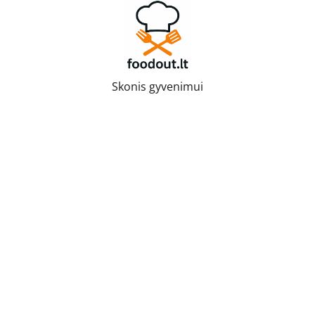
Skip
to
content
Skonis gyvenimui