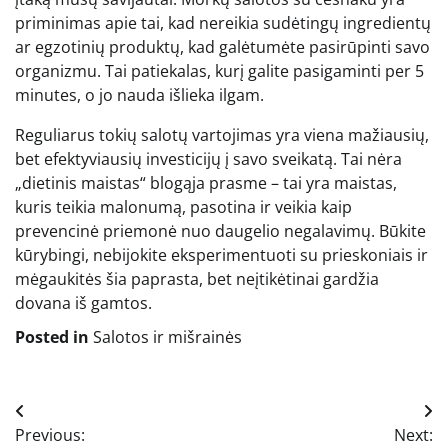
priminimas apie tai, kad nereikia sudėtingų ingredientų
ar egzotinių produktų, kad galėtumėte pasirūpinti savo
organizmu. Tai patiekalas, kurį galite pasigaminti per 5
minutes, o jo nauda išlieka ilgam.
Reguliarus tokių salotų vartojimas yra viena mažiausių,
bet efektyviausių investicijų į savo sveikatą. Tai nėra
„dietinis maistas“ blogąja prasme – tai yra maistas,
kuris teikia malonumą, pasotina ir veikia kaip
prevencinė priemonė nuo daugelio negalavimų. Būkite
kūrybingi, nebijokite eksperimentuoti su prieskoniais ir
mėgaukitės šia paprasta, bet neįtikėtinai gardžia
dovana iš gamtos.
Posted in
Salotos ir mišrainės
Navigacija
Previous:
Next: