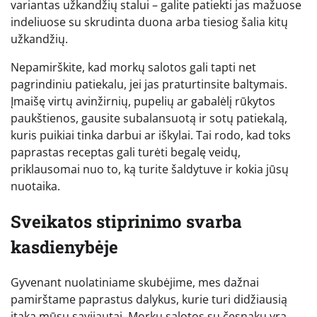
variantas užkandžių stalui – galite patiekti jas mažuose
indeliuose su skrudinta duona arba tiesiog šalia kitų
užkandžių.
Nepamirškite, kad morkų salotos gali tapti net
pagrindiniu patiekalu, jei jas praturtinsite baltymais.
Įmaišę virtų avinžirnių, pupelių ar gabalėlį rūkytos
paukštienos, gausite subalansuotą ir sotų patiekalą,
kuris puikiai tinka darbui ar iškylai. Tai rodo, kad toks
paprastas receptas gali turėti begalę veidų,
priklausomai nuo to, ką turite šaldytuve ir kokia jūsų
nuotaika.
Sveikatos stiprinimo svarba
kasdienybėje
Gyvenant nuolatiniame skubėjime, mes dažnai
pamirštame paprastus dalykus, kurie turi didžiausią
įtaką mūsų savijautai. Morkų salotos su česnaku yra