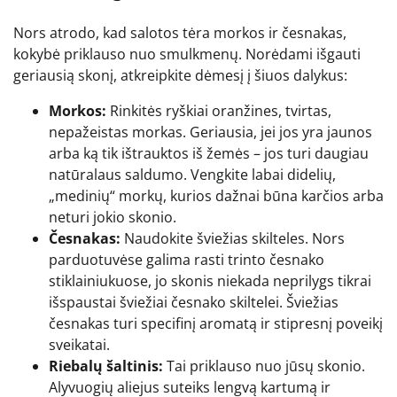
Nors atrodo, kad salotos tėra morkos ir česnakas,
kokybė priklauso nuo smulkmenų. Norėdami išgauti
geriausią skonį, atkreipkite dėmesį į šiuos dalykus:
Morkos:
Rinkitės ryškiai oranžines, tvirtas,
nepažeistas morkas. Geriausia, jei jos yra jaunos
arba ką tik ištrauktos iš žemės – jos turi daugiau
natūralaus saldumo. Vengkite labai didelių,
„medinių“ morkų, kurios dažnai būna karčios arba
neturi jokio skonio.
Česnakas:
Naudokite šviežias skilteles. Nors
parduotuvėse galima rasti trinto česnako
stiklainiukuose, jo skonis niekada neprilygs tikrai
išspaustai šviežiai česnako skiltelei. Šviežias
česnakas turi specifinį aromatą ir stipresnį poveikį
sveikatai.
Riebalų šaltinis:
Tai priklauso nuo jūsų skonio.
Alyvuogių aliejus suteiks lengvą kartumą ir