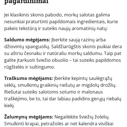
pagardinimai
Jei klasikinis skonis pabodo, morkų salotas galima
nesunkiai praturtinti papildomais ingredientais, kurie
pakeis tekstūrą ir suteiks naujų aromatinių natų:
Saldumo mėgėjams:
Įberkite saują razinų arba
džiovintų spanguolių. Saldžiarūgštis skonis puikiai dera
su aštriu česnaku ir natūraliu morkų saldumu. Taip pat
galite įtarkuoti šviežio obuolio – tai suteiks papildomos
rūgštelės ir sultingumo.
Traškumo mėgėjams:
Įberkite kepintų saulėgrąžų
sėklų, smulkintų graikinių riešutų ar migdolų drožlių.
Riešutai suteiks salotoms sotumo ir malonaus
traškėjimo, be to, tai dar labiau padidins gerųjų riebalų
kiekį.
Žalumynų mėgėjams:
Negailėkite šviežių žolelių.
Smulkinti krapai, petražolės ar net kalendra visiškai