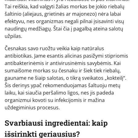
Tai reiškia, kad valgyti žalias morkas be jokio riebalų
šaltinio (aliejaus, grietinės ar majonezo) nėra labai
efektyvu, nes organizmas negali pilnai įsisavinti visų
naudingų medžiagų. Štai čia į pagalbą ateina salotų
užpilas.
Česnakas savo ruožtu veikia kaip natūralus
antibiotikas. Jame esantis alicinas pasižymi stipriomis
antibakterinėmis ir antivirusinėmis savybėmis. Kai
sumaišome morkas su česnaku ir šiek tiek riebalų,
gauname ne šiaip salotas, o tikrą sveikatos „kokteilį“.
Šis derinys ypač rekomenduojamas šaltuoju metų
laiku, kai siaučia peršalimo ligos, nes jis padeda
organizmui kovoti su infekcijomis ir mažina
uždegiminius procesus.
Svarbiausi ingredientai: kaip
išsirinkti geriausius?