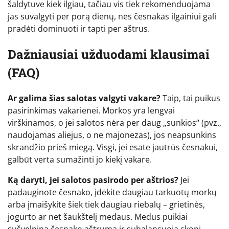
šaldytuve kiek ilgiau, tačiau vis tiek rekomenduojama
jas suvalgyti per porą dienų, nes česnakas ilgainiui gali
pradėti dominuoti ir tapti per aštrus.
Dažniausiai užduodami klausimai
(FAQ)
Ar galima šias salotas valgyti vakare?
Taip, tai puikus
pasirinkimas vakarienei. Morkos yra lengvai
virškinamos, o jei salotos nėra per daug „sunkios“ (pvz.,
naudojamas aliejus, o ne majonezas), jos neapsunkins
skrandžio prieš miegą. Visgi, jei esate jautrūs česnakui,
galbūt verta sumažinti jo kiekį vakare.
Ką daryti, jei salotos pasirodo per aštrios?
Jei
padauginote česnako, įdėkite daugiau tarkuotų morkų
arba įmaišykite šiek tiek daugiau riebalų – grietinės,
jogurto ar net šaukštelį medaus. Medus puikiai
sušvelnina česnako aštrumą ir subalansuoja skonį.