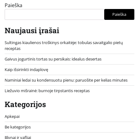
Paieška
Paieška
Naujausi įrašai
Sultingas kiaulienos troškinys orkaitėje: tobulas savaitgalio pietų
receptas
Gaivus jogurtinis tortas su persikais: idealus desertas
Kaip išsirinkti indaplovę
Naminiai ledai su kondensuotu pienu: paruošite per kelias minutes
Liežuvio mišrainė: burnoje tirpstantis receptas
Kategorijos
Apkepai
Be kategorijos
Blynai ir vafliai