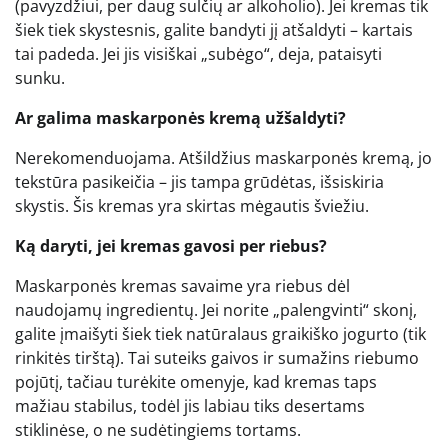
(pavyzdžiui, per daug sulčių ar alkoholio). Jei kremas tik
šiek tiek skystesnis, galite bandyti jį atšaldyti – kartais
tai padeda. Jei jis visiškai „subėgo“, deja, pataisyti
sunku.
Ar galima maskarponės kremą užšaldyti?
Nerekomenduojama. Atšildžius maskarponės kremą, jo
tekstūra pasikeičia – jis tampa grūdėtas, išsiskiria
skystis. Šis kremas yra skirtas mėgautis šviežiu.
Ką daryti, jei kremas gavosi per riebus?
Maskarponės kremas savaime yra riebus dėl
naudojamų ingredientų. Jei norite „palengvinti“ skonį,
galite įmaišyti šiek tiek natūralaus graikiško jogurto (tik
rinkitės tirštą). Tai suteiks gaivos ir sumažins riebumo
pojūtį, tačiau turėkite omenyje, kad kremas taps
mažiau stabilus, todėl jis labiau tiks desertams
stiklinėse, o ne sudėtingiems tortams.