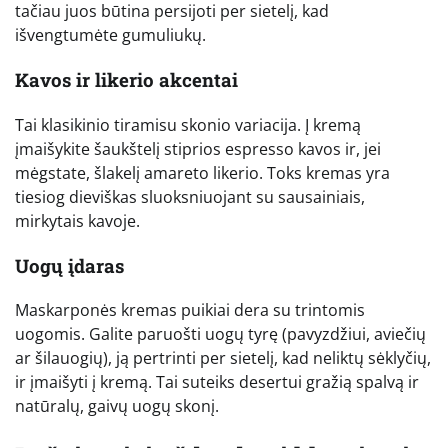
tačiau juos būtina persijoti per sietelį, kad
išvengtumėte gumuliukų.
Kavos ir likerio akcentai
Tai klasikinio tiramisu skonio variacija. Į kremą
įmaišykite šaukštelį stiprios espresso kavos ir, jei
mėgstate, šlakelį amareto likerio. Toks kremas yra
tiesiog dieviškas sluoksniuojant su sausainiais,
mirkytais kavoje.
Uogų įdaras
Maskarponės kremas puikiai dera su trintomis
uogomis. Galite paruošti uogų tyrę (pavyzdžiui, aviečių
ar šilauogių), ją pertrinti per sietelį, kad neliktų sėklyčių,
ir įmaišyti į kremą. Tai suteiks desertui gražią spalvą ir
natūralų, gaivų uogų skonį.