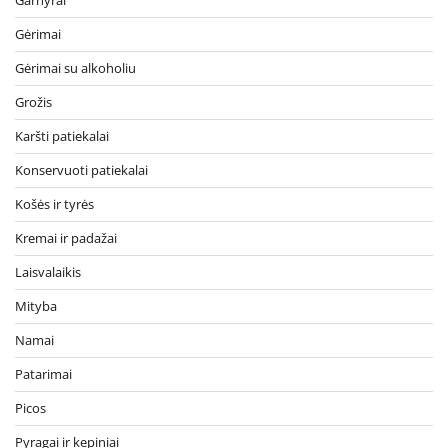
Garnyrai
Gėrimai
Gėrimai su alkoholiu
Grožis
Karšti patiekalai
Konservuoti patiekalai
Košės ir tyrės
Kremai ir padažai
Laisvalaikis
Mityba
Namai
Patarimai
Picos
Pyragai ir kepiniai