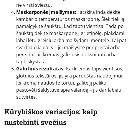
ne virsti sviestu.
Maskarponės įmaišymas:
Į atskirą indą dėkite
kambario temperatūros maskarponę. Šiek tiek ją
pamaigykite šaukštu, kad taptų vientisa. Tada po
šaukštą dėkite maskarponę į grietinėlę, plakdami
labai lėtu greičiu arba maišydami mentele. Tai pati
svarbiausia dalis – jei maišysite per greitai arba
per stipriai, kremas gali susisluoksniuoti arba
tapti skystas.
Galutinis rezultatas:
Kai kremas taps vientisos,
glotnios tekstūros, jis yra paruoštas naudojimui.
Jei kremą naudosite tortui, galite jį palikti
pastovėti šaldytuve apie valandą – jis dar labiau
sutvirtės.
Kūrybiškos variacijos: kaip
nustebinti svečius