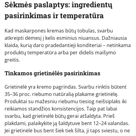
Sėkmės paslaptys: ingredientų
pasirinkimas ir temperatūra
Kad maskarponės kremas būtų tobulas, svarbu
atkreipti dėmesį į kelis esminius niuansus. Dažniausia
klaida, kurią daro pradedantieji konditeriai – netinkama
produktų temperatūra arba per didelis maišymo
greitis.
Tinkamos grietinėlės pasirinkimas
Grietinėlė yra kremo pagrindas. Svarbu rinktis būtent
35–36 proc. riebumo natūralią plakame grietinėlę.
Produktai su mažesniu riebumu tiesiog neišsiplaks iki
reikiamos standžios konsistencijos. Taip pat labai
svarbu, kad grietinėlė būtų gerai atšaldyta. Prieš
plakdami, palaikykite ją šaldytuve bent 12–24 valandas.
Jei grietinėlė bus bent šiek tiek šilta, ji taps sviestu, o ne