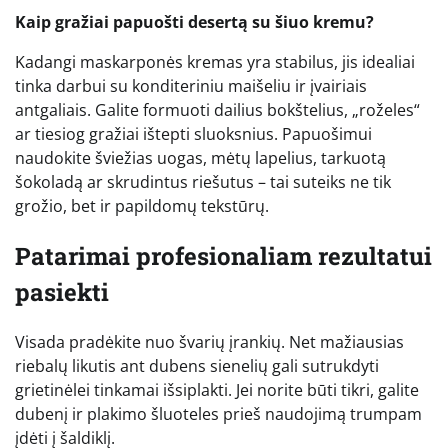
Kaip gražiai papuošti desertą su šiuo kremu?
Kadangi maskarponės kremas yra stabilus, jis idealiai
tinka darbui su konditeriniu maišeliu ir įvairiais
antgaliais. Galite formuoti dailius bokštelius, „roželes“
ar tiesiog gražiai ištepti sluoksnius. Papuošimui
naudokite šviežias uogas, mėtų lapelius, tarkuotą
šokoladą ar skrudintus riešutus – tai suteiks ne tik
grožio, bet ir papildomų tekstūrų.
Patarimai profesionaliam rezultatui
pasiekti
Visada pradėkite nuo švarių įrankių. Net mažiausias
riebalų likutis ant dubens sienelių gali sutrukdyti
grietinėlei tinkamai išsiplakti. Jei norite būti tikri, galite
dubenį ir plakimo šluoteles prieš naudojimą trumpam
įdėti į šaldiklį.