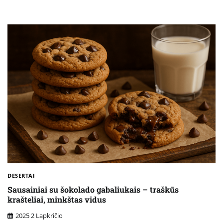
DESERTAI
Sausainiai su šokolado gabaliukais – traškūs
krašteliai, minkštas vidus
2025 2 Lapkričio