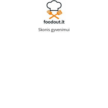
Skip
to
content
Skonis gyvenimui