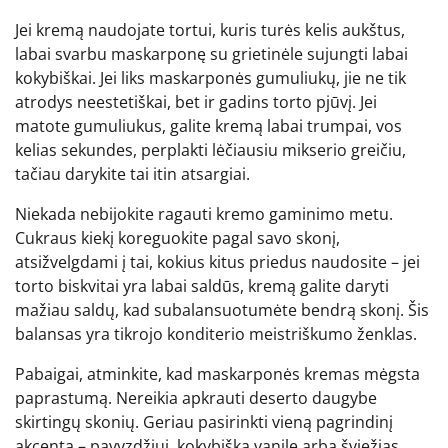
Jei kremą naudojate tortui, kuris turės kelis aukštus,
labai svarbu maskarponę su grietinėle sujungti labai
kokybiškai. Jei liks maskarponės gumuliukų, jie ne tik
atrodys neestetiškai, bet ir gadins torto pjūvį. Jei
matote gumuliukus, galite kremą labai trumpai, vos
kelias sekundes, perplakti lėčiausiu mikserio greičiu,
tačiau darykite tai itin atsargiai.
Niekada nebijokite ragauti kremo gaminimo metu.
Cukraus kiekį koreguokite pagal savo skonį,
atsižvelgdami į tai, kokius kitus priedus naudosite – jei
torto biskvitai yra labai saldūs, kremą galite daryti
mažiau saldų, kad subalansuotumėte bendrą skonį. Šis
balansas yra tikrojo konditerio meistriškumo ženklas.
Pabaigai, atminkite, kad maskarponės kremas mėgsta
paprastumą. Nereikia apkrauti deserto daugybe
skirtingų skonių. Geriau pasirinkti vieną pagrindinį
akcentą – pavyzdžiui, kokybišką vanilę arba šviežias