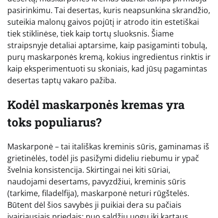
pasirinkimu. Tai desertas, kuris neapsunkina skrandžio,
suteikia malonų gaivos pojūtį ir atrodo itin estetiškai
tiek stiklinėse, tiek kaip tortų sluoksnis. Šiame
straipsnyje detaliai aptarsime, kaip pasigaminti tobulą,
purų maskarponės kremą, kokius ingredientus rinktis ir
kaip eksperimentuoti su skoniais, kad jūsų pagamintas
desertas taptų vakaro pažiba.
Kodėl maskarponės kremas yra
toks populiarus?
Maskarponė – tai itališkas kreminis sūris, gaminamas iš
grietinėlės, todėl jis pasižymi dideliu riebumu ir ypač
švelnia konsistencija. Skirtingai nei kiti sūriai,
naudojami desertams, pavyzdžiui, kreminis sūris
(tarkime, filadelfija), maskarponė neturi rūgštelės.
Būtent dėl šios savybės ji puikiai dera su pačiais
įvairiausiais priedais: nuo saldžių uogų iki kartaus