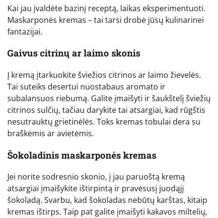
Kai jau įvaldėte bazinį receptą, laikas eksperimentuoti.
Maskarponės kremas – tai tarsi drobė jūsų kulinarinei
fantazijai.
Gaivus citrinų ar laimo skonis
Į kremą įtarkuokite šviežios citrinos ar laimo žievelės.
Tai suteiks desertui nuostabaus aromato ir
subalansuos riebumą. Galite įmaišyti ir šaukštelį šviežių
citrinos sulčių, tačiau darykite tai atsargiai, kad rūgštis
nesutrauktų grietinėlės. Toks kremas tobulai dera su
braškėmis ar avietėmis.
Šokoladinis maskarponės kremas
Jei norite sodresnio skonio, į jau paruoštą kremą
atsargiai įmaišykite ištirpintą ir pravėsusį juodąjį
šokoladą. Svarbu, kad šokoladas nebūtų karštas, kitaip
kremas ištirps. Taip pat galite įmaišyti kakavos miltelių,