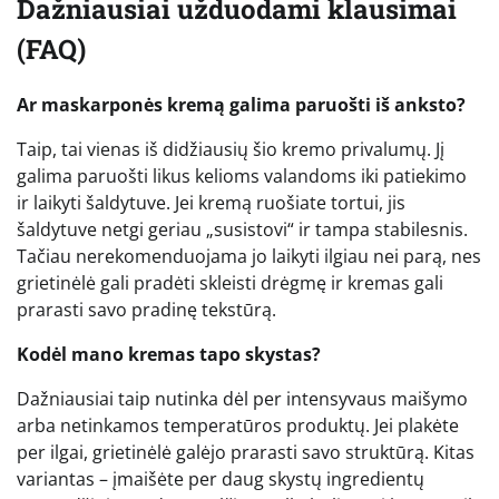
Dažniausiai užduodami klausimai
(FAQ)
Ar maskarponės kremą galima paruošti iš anksto?
Taip, tai vienas iš didžiausių šio kremo privalumų. Jį
galima paruošti likus kelioms valandoms iki patiekimo
ir laikyti šaldytuve. Jei kremą ruošiate tortui, jis
šaldytuve netgi geriau „susistovi“ ir tampa stabilesnis.
Tačiau nerekomenduojama jo laikyti ilgiau nei parą, nes
grietinėlė gali pradėti skleisti drėgmę ir kremas gali
prarasti savo pradinę tekstūrą.
Kodėl mano kremas tapo skystas?
Dažniausiai taip nutinka dėl per intensyvaus maišymo
arba netinkamos temperatūros produktų. Jei plakėte
per ilgai, grietinėlė galėjo prarasti savo struktūrą. Kitas
variantas – įmaišėte per daug skystų ingredientų