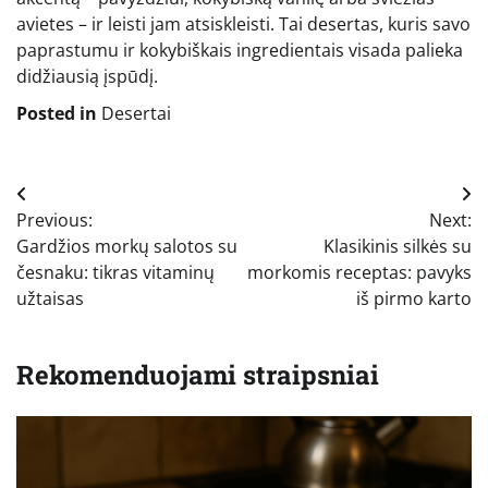
avietes – ir leisti jam atsiskleisti. Tai desertas, kuris savo
paprastumu ir kokybiškais ingredientais visada palieka
didžiausią įspūdį.
Posted in
Desertai
Navigacija
Previous:
Next:
tarp
Gardžios morkų salotos su
Klasikinis silkės su
įrašų
česnaku: tikras vitaminų
morkomis receptas: pavyks
užtaisas
iš pirmo karto
Rekomenduojami straipsniai