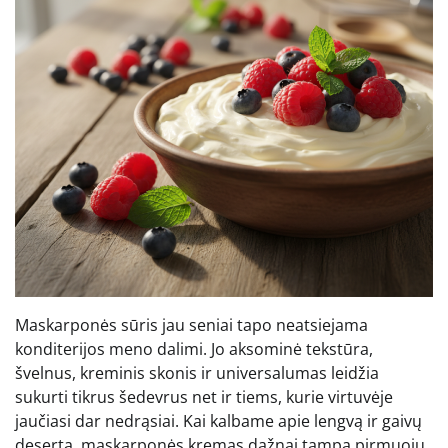
Maskarponės sūris jau seniai tapo neatsiejama
konditerijos meno dalimi. Jo aksominė tekstūra,
švelnus, kreminis skonis ir universalumas leidžia
sukurti tikrus šedevrus net ir tiems, kurie virtuvėje
jaučiasi dar nedrąsiai. Kai kalbame apie lengvą ir gaivų
desertą, maskarponės kremas dažnai tampa pirmuoju