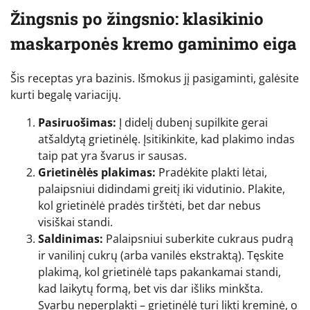
Žingsnis po žingsnio: klasikinio
maskarponės kremo gaminimo eiga
Šis receptas yra bazinis. Išmokus jį pasigaminti, galėsite
kurti begalę variacijų.
Pasiruošimas:
Į didelį dubenį supilkite gerai
atšaldytą grietinėlę. Įsitikinkite, kad plakimo indas
taip pat yra švarus ir sausas.
Grietinėlės plakimas:
Pradėkite plakti lėtai,
palaipsniui didindami greitį iki vidutinio. Plakite,
kol grietinėlė pradės tirštėti, bet dar nebus
visiškai standi.
Saldinimas:
Palaipsniui suberkite cukraus pudrą
ir vanilinį cukrų (arba vanilės ekstraktą). Tęskite
plakimą, kol grietinėlė taps pakankamai standi,
kad laikytų formą, bet vis dar išliks minkšta.
Svarbu neperplakti – grietinėlė turi likti kreminė, o