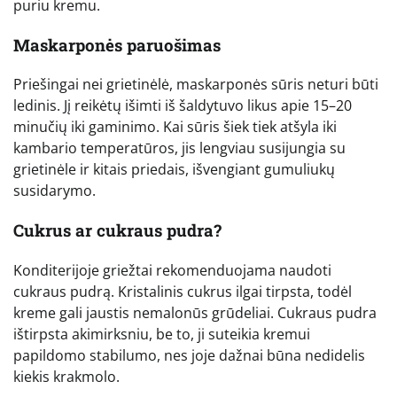
puriu kremu.
Maskarponės paruošimas
Priešingai nei grietinėlė, maskarponės sūris neturi būti
ledinis. Jį reikėtų išimti iš šaldytuvo likus apie 15–20
minučių iki gaminimo. Kai sūris šiek tiek atšyla iki
kambario temperatūros, jis lengviau susijungia su
grietinėle ir kitais priedais, išvengiant gumuliukų
susidarymo.
Cukrus ar cukraus pudra?
Konditerijoje griežtai rekomenduojama naudoti
cukraus pudrą. Kristalinis cukrus ilgai tirpsta, todėl
kreme gali jaustis nemalonūs grūdeliai. Cukraus pudra
ištirpsta akimirksniu, be to, ji suteikia kremui
papildomo stabilumo, nes joje dažnai būna nedidelis
kiekis krakmolo.