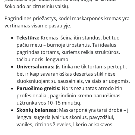
šokolado ar citrusinių vaisių.
Pagrindinės priežastys, kodėl maskarponės kremas yra
vertinamas visame pasaulyje:
Tekstūra:
Kremas išeina itin standus, bet tuo
pačiu metu – burnoje tirpstantis. Tai idealus
pagrindas tortams, kuriems reikia struktūros,
tačiau norisi lengvumo.
Universalumas:
Jis tinka ne tik tortams pertepti,
bet ir kaip savarankiškas desertas stiklinėse,
sluoksniuojant su sausainiais, vaisiais ar uogomis.
Paruošimo greitis:
Nors rezultatas atrodo itin
profesionaliai, pagrindinio kremo paruošimas
užtrunka vos 10–15 minučių.
Skonių balansas:
Maskarponė yra tarsi drobė – ji
lengvai sugeria įvairius skonius, pavyzdžiui,
vanilės, citrinos žievelės, likerio ar kakavos.