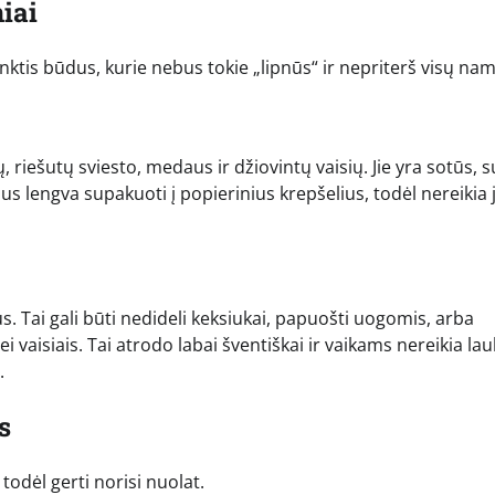
iai
nktis būdus, kurie nebus tokie „lipnūs“ ir nepriterš visų na
, riešutų sviesto, medaus ir džiovintų vaisių. Jie yra sotūs, s
ius lengva supakuoti į popierinius krepšelius, todėl nereikia 
ius. Tai gali būti nedideli keksiukai, papuošti uogomis, arba
i vaisiais. Tai atrodo labai šventiškai ir vaikams nereikia lauk
.
s
todėl gerti norisi nuolat.