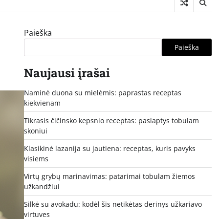
Paieška
Paieška
Naujausi įrašai
Naminė duona su mielėmis: paprastas receptas
kiekvienam
Tikrasis čičinsko kepsnio receptas: paslaptys tobulam
skoniui
Klasikinė lazanija su jautiena: receptas, kuris pavyks
visiems
Virtų grybų marinavimas: patarimai tobulam žiemos
užkandžiui
Silkė su avokadu: kodėl šis netikėtas derinys užkariavo
virtuves