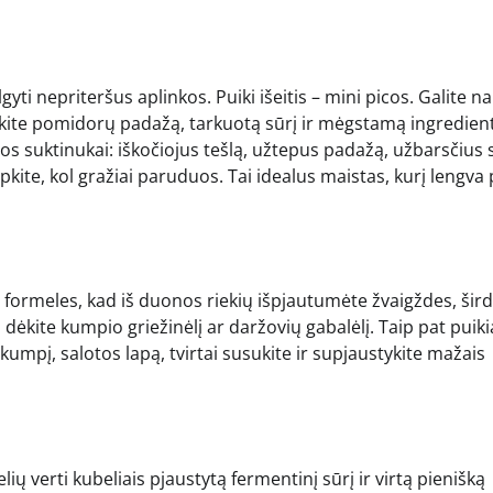
ti nepriteršus aplinkos. Puiki išeitis – mini picos. Galite n
dėkite pomidorų padažą, tarkuotą sūrį ir mėgstamą ingredien
os suktinukai: iškočiojus tešlą, užtepus padažą, užbarsčius s
Kepkite, kol gražiai paruduos. Tai idealus maistas, kurį lengva
ormeles, kad iš duonos riekių išpjautumėte žvaigždes, šird
 dėkite kumpio griežinėlį ar daržovių gabalėlį. Taip pat puiki
į, kumpį, salotos lapą, tvirtai susukite ir supjaustykite mažais
ių verti kubeliais pjaustytą fermentinį sūrį ir virtą pienišką