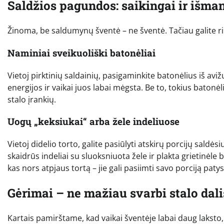
Saldžios pagundos: saikingai ir išman
Žinoma, be saldumynų šventė – ne šventė. Tačiau galite ri
Naminiai sveikuoliški batonėliai
Vietoj pirktinių saldainių, pasigaminkite batonėlius iš avižų
energijos ir vaikai juos labai mėgsta. Be to, tokius batonėl
stalo įrankių.
Uogų „keksiukai“ arba žele indeliuose
Vietoj didelio torto, galite pasiūlyti atskirų porcijų saldės
skaidrūs indeliai su sluoksniuota žele ir plakta grietinėle be
kas nors atpjaus tortą – jie gali pasiimti savo porciją patys
Gėrimai – ne mažiau svarbi stalo dali
Kartais pamirštame, kad vaikai šventėje labai daug laksto, 