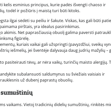
ti kelis esminius principus, kurie padės išvengti chaoso ir
, todėl ir požiūris į maistą turi būti kitoks.
ta ilgai sėdėti su peiliu ir šakute. Viskas, kas gali būti pati
 paimama pirštais, yra idealus pasirinkimas.
go akimis. Net paprasčiausią obuolį galima paversti patraukl
linksmą figūrėlę.
ementų, kuriais vaikai gali užspringti (pavyzdžiui, sveikų vy
štrių iešmelių, jei šventėje dalyvauja daug judrių mažylių – 
o pasiteirauti tėvų, ar nėra vaikų, turinčių maisto alergijų. T
andykite subalansuoti saldumynus su šviežiais vaisiais ir
trauklesnis už dubenį paprastų obuolių.
i sumuštinių
ms vaikams. Vietoj tradicinių didelių sumuštinių, rinkitės mi