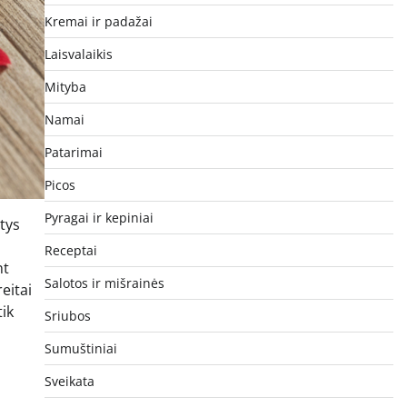
Kremai ir padažai
Laisvalaikis
Mityba
Namai
Patarimai
Picos
Pyragai ir kepiniai
atys
Receptai
nt
Salotos ir mišrainės
eitai
tik
Sriubos
Sumuštiniai
Sveikata