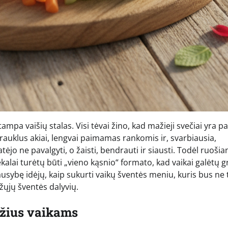
ampa vaišių stalas. Visi tėvai žino, kad mažieji svečiai yra p
patrauklus akiai, lengvai paimamas rankomis ir, svarbiausia,
atėjo ne pavalgyti, o žaisti, bendrauti ir siausti. Todėl ruošia
alai turėtų būti „vieno kąsnio“ formato, kad vaikai galėtų gr
usybę idėjų, kaip sukurti vaikų šventės meniu, kuris bus ne 
žųjų šventės dalyvių.
džius vaikams