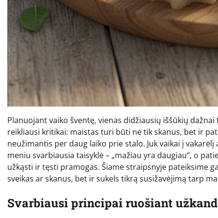
Planuojant vaiko šventę, vienas didžiausių iššūkių dažnai t
reikliausi kritikai: maistas turi būti ne tik skanus, bet ir 
neužimantis per daug laiko prie stalo. Juk vaikai į vakarėlį 
meniu svarbiausia taisyklė – „mažiau yra daugiau“, o patiek
užkąsti ir tęsti pramogas. Šiame straipsnyje pateiksime ga
sveikas ar skanus, bet ir sukels tikrą susižavėjimą tarp ma
Svarbiausi principai ruošiant užkan