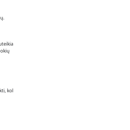
mų.
uteikia
jokių
ti, kol