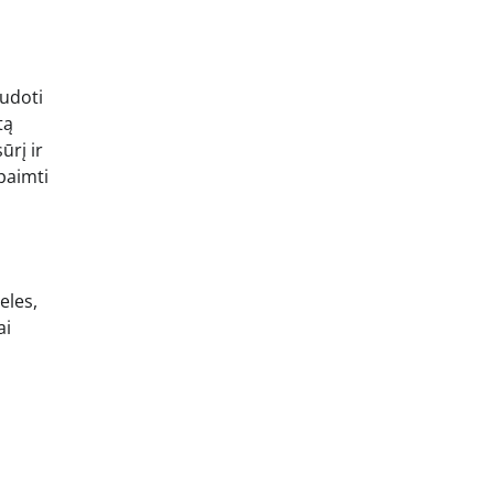
audoti
tą
ūrį ir
 paimti
eles,
ai