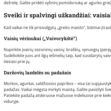
dešrelę. Galite pridėti vyšninį pomidoriuką ar agurko griež
Sveiki ir spalvingi užkandžiai: vaisia
Kad vaikai ne tik prisivalgytų „greito maisto“, būtinai įtra
Vaisių vėrinukai („Vaivorykštė“)
Nupirkite įvairių sezoninių vaisių: braškių, vynuogių (perpj
Sudėliokite juos ant ilgų iešmelių taip, kad susidarytų vaiv
tiesiasi prie jų.
Daržovių lazdelės su padažais
Morkos, agurkai, saldžiosios paprikos – visa tai supjausty
padažas. Vaikai mėgsta mirkyti maistą. Galite pasiūlyti 
Patiekite padažą atskiruose mažuose indeliuose prie kie
viduryje.