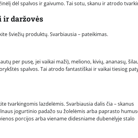
inėlį dėl spalvos ir gaivumo. Tai sotu, skanu ir atrodo tvarki
i ir daržovės
ukite šviežių produktų. Svarbiausia – pateikimas.
autų per pusę, jei vaikai maži), meliono, kivių, ananasų, šila
orykštės spalvos. Tai atrodo fantastiškai ir vaikai tiesiog pat
kite tvarkingomis lazdelėmis. Svarbiausia dalis čia – skanus
švelnaus jogurtinio padažo su žolelėmis arba paprasto humus
kvienos porcijos arba viename didesniame dubenėlyje stalo