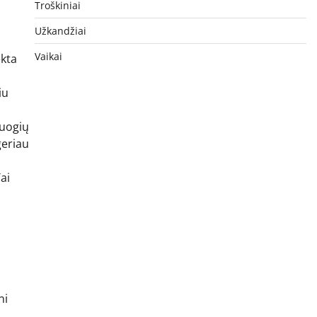
Troškiniai
Užkandžiai
Vaikai
ekta
iu
nuogių
geriau
ai
ni