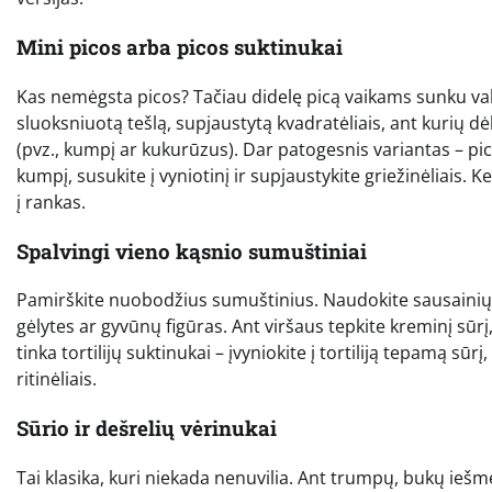
Mini picos arba picos suktinukai
Kas nemėgsta picos? Tačiau didelę picą vaikams sunku valgy
sluoksniuotą tešlą, supjaustytą kvadratėliais, ant kurių 
(pvz., kumpį ar kukurūzus). Dar patogesnis variantas – pic
kumpį, susukite į vyniotinį ir supjaustykite griežinėliais. 
į rankas.
Spalvingi vieno kąsnio sumuštiniai
Pamirškite nuobodžius sumuštinius. Naudokite sausainių f
gėlytes ar gyvūnų figūras. Ant viršaus tepkite kreminį sūrį,
tinka tortilijų suktinukai – įvyniokite į tortiliją tepamą sūr
ritinėliais.
Sūrio ir dešrelių vėrinukai
Tai klasika, kuri niekada nenuvilia. Ant trumpų, bukų iešmel