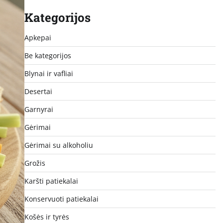
Kategorijos
Apkepai
Be kategorijos
Blynai ir vafliai
Desertai
Garnyrai
Gėrimai
Gėrimai su alkoholiu
Grožis
Karšti patiekalai
Konservuoti patiekalai
Košės ir tyrės