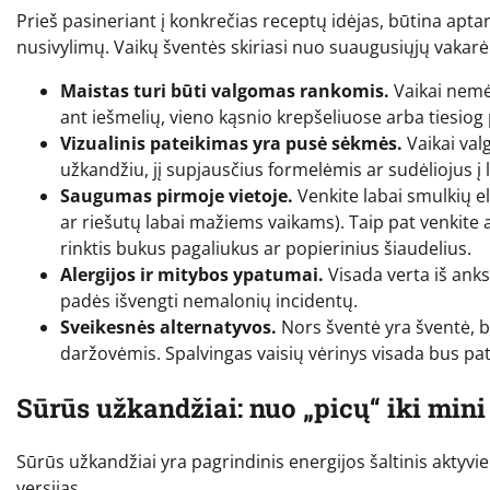
Prieš pasineriant į konkrečias receptų idėjas, būtina aptar
nusivylimų. Vaikų šventės skiriasi nuo suaugusiųjų vakarėlių
Maistas turi būti valgomas rankomis.
Vaikai nemėgs
ant iešmelių, vieno kąsnio krepšeliuose arba tiesiog
Vizualinis pateikimas yra pusė sėkmės.
Vaikai val
užkandžiu, jį supjausčius formelėmis ar sudėliojus į 
Saugumas pirmoje vietoje.
Venkite labai smulkių el
ar riešutų labai mažiems vaikams). Taip pat venkite a
rinktis bukus pagaliukus ar popierinius šiaudelius.
Alergijos ir mitybos ypatumai.
Visada verta iš ankst
padės išvengti nemalonių incidentų.
Sveikesnės alternatyvos.
Nors šventė yra šventė, b
daržovėmis. Spalvingas vaisių vėrinys visada bus pa
Sūrūs užkandžiai: nuo „picų“ iki min
Sūrūs užkandžiai yra pagrindinis energijos šaltinis aktyvie
versijas.