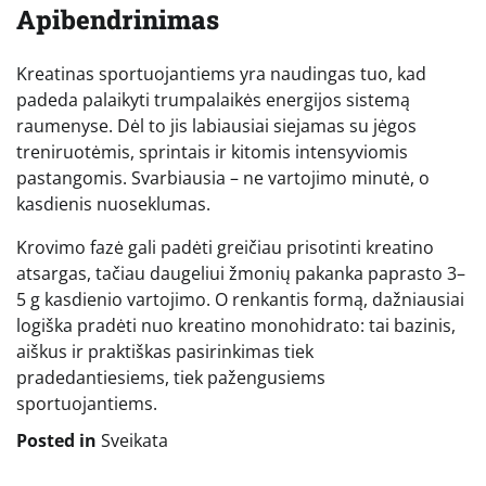
Apibendrinimas
Kreatinas sportuojantiems yra naudingas tuo, kad
padeda palaikyti trumpalaikės energijos sistemą
raumenyse. Dėl to jis labiausiai siejamas su jėgos
treniruotėmis, sprintais ir kitomis intensyviomis
pastangomis. Svarbiausia – ne vartojimo minutė, o
kasdienis nuoseklumas.
Krovimo fazė gali padėti greičiau prisotinti kreatino
atsargas, tačiau daugeliui žmonių pakanka paprasto 3–
5 g kasdienio vartojimo. O renkantis formą, dažniausiai
logiška pradėti nuo kreatino monohidrato: tai bazinis,
aiškus ir praktiškas pasirinkimas tiek
pradedantiesiems, tiek pažengusiems
sportuojantiems.
Posted in
Sveikata