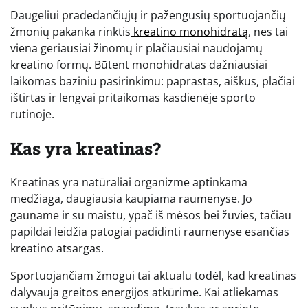
Daugeliui pradedančiųjų ir pažengusių sportuojančių
žmonių pakanka rinktis
kreatino monohidratą
, nes tai
viena geriausiai žinomų ir plačiausiai naudojamų
kreatino formų. Būtent monohidratas dažniausiai
laikomas baziniu pasirinkimu: paprastas, aiškus, plačiai
ištirtas ir lengvai pritaikomas kasdienėje sporto
rutinoje.
Kas yra kreatinas?
Kreatinas yra natūraliai organizme aptinkama
medžiaga, daugiausia kaupiama raumenyse. Jo
gauname ir su maistu, ypač iš mėsos bei žuvies, tačiau
papildai leidžia patogiai padidinti raumenyse esančias
kreatino atsargas.
Sportuojančiam žmogui tai aktualu todėl, kad kreatinas
dalyvauja greitos energijos atkūrime. Kai atliekamas