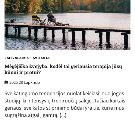
LAISVALAIKIS
SVEIKATA
Mėgėjiška žvejyba: kodėl tai geriausia terapija jūsų
kūnui ir protui?
2025 28 Lapkričio
Sveikatingumo tendencijos nuolat keičiasi: nuo jogos
studijų iki intensyvių treniruočių salėje. Tačiau kartais
geriausi sveikatos stiprinimo būdai yra tie, kurie mus
sugrąžina atgal į gamtą. […]