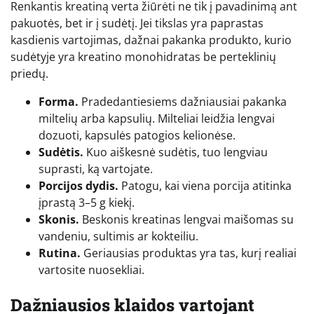
Renkantis kreatiną verta žiūrėti ne tik į pavadinimą ant
pakuotės, bet ir į sudėtį. Jei tikslas yra paprastas
kasdienis vartojimas, dažnai pakanka produkto, kurio
sudėtyje yra kreatino monohidratas be perteklinių
priedų.
Forma.
Pradedantiesiems dažniausiai pakanka
miltelių arba kapsulių. Milteliai leidžia lengvai
dozuoti, kapsulės patogios kelionėse.
Sudėtis.
Kuo aiškesnė sudėtis, tuo lengviau
suprasti, ką vartojate.
Porcijos dydis.
Patogu, kai viena porcija atitinka
įprastą 3–5 g kiekį.
Skonis.
Beskonis kreatinas lengvai maišomas su
vandeniu, sultimis ar kokteiliu.
Rutina.
Geriausias produktas yra tas, kurį realiai
vartosite nuosekliai.
Dažniausios klaidos vartojant