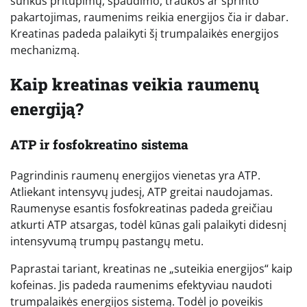
sunkus pritūpimų, spaudimo, traukos ar sprinto
pakartojimas, raumenims reikia energijos čia ir dabar.
Kreatinas padeda palaikyti šį trumpalaikės energijos
mechanizmą.
Kaip kreatinas veikia raumenų
energiją?
ATP ir fosfokreatino sistema
Pagrindinis raumenų energijos vienetas yra ATP.
Atliekant intensyvų judesį, ATP greitai naudojamas.
Raumenyse esantis fosfokreatinas padeda greičiau
atkurti ATP atsargas, todėl kūnas gali palaikyti didesnį
intensyvumą trumpų pastangų metu.
Paprastai tariant, kreatinas ne „suteikia energijos“ kaip
kofeinas. Jis padeda raumenims efektyviau naudoti
trumpalaikės energijos sistemą. Todėl jo poveikis