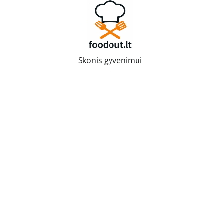
Skip
to
content
Skonis gyvenimui