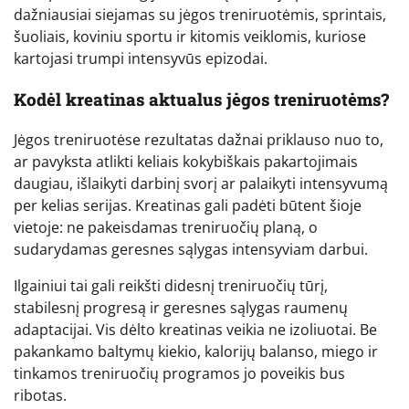
dažniausiai siejamas su jėgos treniruotėmis, sprintais,
šuoliais, koviniu sportu ir kitomis veiklomis, kuriose
kartojasi trumpi intensyvūs epizodai.
Kodėl kreatinas aktualus jėgos treniruotėms?
Jėgos treniruotėse rezultatas dažnai priklauso nuo to,
ar pavyksta atlikti keliais kokybiškais pakartojimais
daugiau, išlaikyti darbinį svorį ar palaikyti intensyvumą
per kelias serijas. Kreatinas gali padėti būtent šioje
vietoje: ne pakeisdamas treniruočių planą, o
sudarydamas geresnes sąlygas intensyviam darbui.
Ilgainiui tai gali reikšti didesnį treniruočių tūrį,
stabilesnį progresą ir geresnes sąlygas raumenų
adaptacijai. Vis dėlto kreatinas veikia ne izoliuotai. Be
pakankamo baltymų kiekio, kalorijų balanso, miego ir
tinkamos treniruočių programos jo poveikis bus
ribotas.