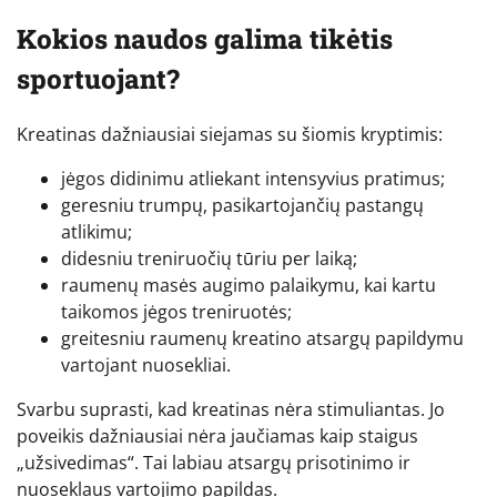
Kokios naudos galima tikėtis
sportuojant?
Kreatinas dažniausiai siejamas su šiomis kryptimis:
jėgos didinimu atliekant intensyvius pratimus;
geresniu trumpų, pasikartojančių pastangų
atlikimu;
didesniu treniruočių tūriu per laiką;
raumenų masės augimo palaikymu, kai kartu
taikomos jėgos treniruotės;
greitesniu raumenų kreatino atsargų papildymu
vartojant nuosekliai.
Svarbu suprasti, kad kreatinas nėra stimuliantas. Jo
poveikis dažniausiai nėra jaučiamas kaip staigus
„užsivedimas“. Tai labiau atsargų prisotinimo ir
nuoseklaus vartojimo papildas.