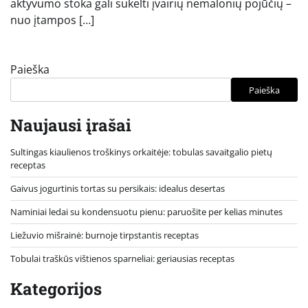
aktyvumo stoka gali sukelti įvairių nemalonių pojūčių –
nuo įtampos […]
Paieška
Paieška
Naujausi įrašai
Sultingas kiaulienos troškinys orkaitėje: tobulas savaitgalio pietų
receptas
Gaivus jogurtinis tortas su persikais: idealus desertas
Naminiai ledai su kondensuotu pienu: paruošite per kelias minutes
Liežuvio mišrainė: burnoje tirpstantis receptas
Tobulai traškūs vištienos sparneliai: geriausias receptas
Kategorijos