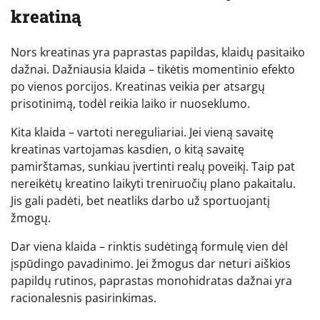
kreatiną
Nors kreatinas yra paprastas papildas, klaidų pasitaiko
dažnai. Dažniausia klaida – tikėtis momentinio efekto
po vienos porcijos. Kreatinas veikia per atsargų
prisotinimą, todėl reikia laiko ir nuoseklumo.
Kita klaida – vartoti nereguliariai. Jei vieną savaitę
kreatinas vartojamas kasdien, o kitą savaitę
pamirštamas, sunkiau įvertinti realų poveikį. Taip pat
nereikėtų kreatino laikyti treniruočių plano pakaitalu.
Jis gali padėti, bet neatliks darbo už sportuojantį
žmogų.
Dar viena klaida – rinktis sudėtingą formulę vien dėl
įspūdingo pavadinimo. Jei žmogus dar neturi aiškios
papildų rutinos, paprastas monohidratas dažnai yra
racionalesnis pasirinkimas.