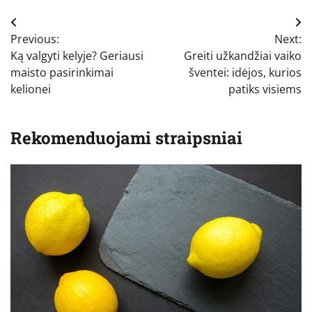
Navigacija
Previous:
Next:
tarp
Ką valgyti kelyje? Geriausi
Greiti užkandžiai vaiko
įrašų
maisto pasirinkimai
šventei: idėjos, kurios
kelionei
patiks visiems
Rekomenduojami straipsniai