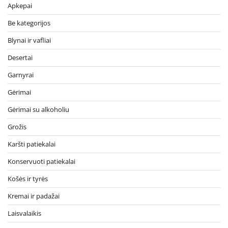
Apkepai
Be kategorijos
Blynai ir vafliai
Desertai
Garnyrai
Gėrimai
Gėrimai su alkoholiu
Grožis
Karšti patiekalai
Konservuoti patiekalai
Košės ir tyrės
Kremai ir padažai
Laisvalaikis