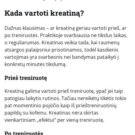
Kada vartoti kreatiną?
Dažnas klausimas – ar kreatiną geriau vartoti prieš, ar
po treniruotės. Praktikoje svarbiausia ne tikslus laikas,
o reguliarumas. Kreatinas veikia tada, kai raumenų
atsargos palaipsniui prisotinamos, todėl kasdienis
vartojimas yra svarbesnis nei bandymas pataikyti į
konkretų minutės tikslumą.
Prieš treniruotę
Kreatiną galima vartoti prieš treniruotę, ypač jei taip
patogiau laikytis rutinos. Tačiau nereikėtų tikėtis tokio
pat momentinio pojūčio kaip iš prieštreniruotinių
papildų su kofeinu. Kreatinas nėra skirtas
vienkartiniam „efektui“ per vieną treniruotę.
Po treniruotės