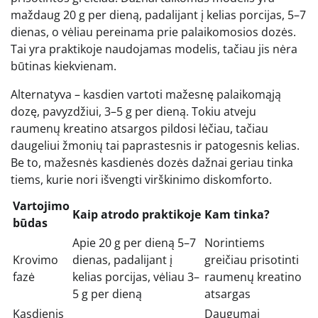
maždaug 20 g per dieną, padalijant į kelias porcijas, 5–7
dienas, o vėliau pereinama prie palaikomosios dozės.
Tai yra praktikoje naudojamas modelis, tačiau jis nėra
būtinas kiekvienam.
Alternatyva – kasdien vartoti mažesnę palaikomąją
dozę, pavyzdžiui, 3–5 g per dieną. Tokiu atveju
raumenų kreatino atsargos pildosi lėčiau, tačiau
daugeliui žmonių tai paprastesnis ir patogesnis kelias.
Be to, mažesnės kasdienės dozės dažnai geriau tinka
tiems, kurie nori išvengti virškinimo diskomforto.
Vartojimo
Kaip atrodo praktikoje
Kam tinka?
būdas
Apie 20 g per dieną 5–7
Norintiems
Krovimo
dienas, padalijant į
greičiau prisotinti
fazė
kelias porcijas, vėliau 3–
raumenų kreatino
5 g per dieną
atsargas
Kasdienis
Daugumai