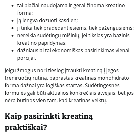
tai plačiai naudojama ir gerai žinoma kreatino
forma;
ją lengva dozuoti kasdien;
ji tinka tiek pradedantiesiems, tiek pažengusiems;
nereikia sudėtingų mišinių, jei tikslas yra bazinis
kreatino papildymas;
dažniausiai tai ekonomiškas pasirinkimas vienai
porcijai.
Jeigu žmogus nori tiesiog įtraukti kreatiną į jėgos
treniruočių rutiną, paprastas
kreatinas
monohidrato
forma dažnai yra logiškas startas. Sudėtingesnės
formulės gali būti aktualios konkrečiais atvejais, bet jos
nėra būtinos vien tam, kad kreatinas veiktų.
Kaip pasirinkti kreatiną
praktiškai?