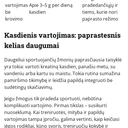
vartojimas
Apie 3–5 g per dieną
pradedančiųjų ir
be
kasdien
tiems, kurie nori
krovimo
paprasto režimo
Kasdienis vartojimas: paprastesnis
kelias daugumai
Daugeliui sportuojančių žmonių paprasčiausia taisyklė
yra tokia: vartoti kreatiną kasdien, panašiu metu, su
vandeniu arba kartu su maistu. Tokia rutina sumažina
pamiršimo tikimybę ir leidžia papildą integruoti be
sudėtingų skaičiavimų.
Jeigu žmogus tik pradeda sportuoti, nebūtina
komplikuoti vartojimo. Pirmas tikslas – susikurti
nuoseklumą. Kai treniruotės, mityba ir papildų
vartojimas tampa įpročiu, galima vertinti, kaip keičiasi
jėgos rodikliai, kūno svoris, treniruočių kokybė ir