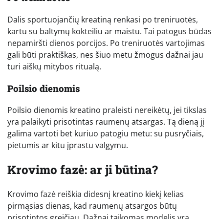
Dalis sportuojančių kreatiną renkasi po treniruotės,
kartu su baltymų kokteiliu ar maistu. Tai patogus būdas
nepamiršti dienos porcijos. Po treniruotės vartojimas
gali būti praktiškas, nes šiuo metu žmogus dažnai jau
turi aiškų mitybos ritualą.
Poilsio dienomis
Poilsio dienomis kreatino praleisti nereikėtų, jei tikslas
yra palaikyti prisotintas raumenų atsargas. Tą dieną jį
galima vartoti bet kuriuo patogiu metu: su pusryčiais,
pietumis ar kitu įprastu valgymu.
Krovimo fazė: ar ji būtina?
Krovimo fazė reiškia didesnį kreatino kiekį kelias
pirmąsias dienas, kad raumenų atsargos būtų
prisotintos greičiau. Dažnai taikomas modelis yra