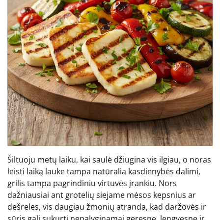
Šiltuoju metų laiku, kai saulė džiugina vis ilgiau, o noras
leisti laiką lauke tampa natūralia kasdienybės dalimi,
grilis tampa pagrindiniu virtuvės įrankiu. Nors
dažniausiai ant grotelių siejame mėsos kepsnius ar
dešreles, vis daugiau žmonių atranda, kad daržovės ir
sūris gali sukurti nepalyginamai geresnę, lengvesnę ir