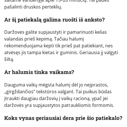
šaltame vandenyje apie 15–20 minučių. Tai padės
pašalinti druskos perteklių.
Ar šį patiekalą galima ruošti iš anksto?
Daržoves galite supjaustyti ir pamarinuoti kelias
valandas prieš kepimą. Tačiau halumį
rekomenduojama kepti tik prieš pat patiekiant, nes
atvėsęs jis tampa kietas ir guminis. Geriausia jį valgyti
šiltą.
Ar halumis tinka vaikams?
Dauguma vaikų mėgsta halumį dėl jo neįprastos,
„girgždančios” tekstūros valgant. Tai puikus būdas
įtraukti daugiau daržovių į vaikų racioną, ypač jei
daržovės yra supjaustytos patraukliomis formomis.
Koks vynas geriausiai dera prie šio patiekalo?