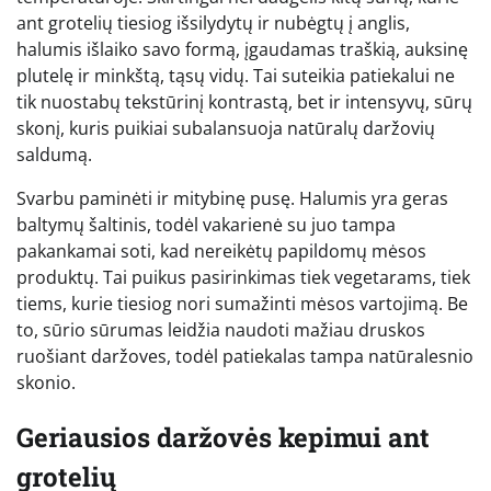
ant grotelių tiesiog išsilydytų ir nubėgtų į anglis,
halumis išlaiko savo formą, įgaudamas traškią, auksinę
plutelę ir minkštą, tąsų vidų. Tai suteikia patiekalui ne
tik nuostabų tekstūrinį kontrastą, bet ir intensyvų, sūrų
skonį, kuris puikiai subalansuoja natūralų daržovių
saldumą.
Svarbu paminėti ir mitybinę pusę. Halumis yra geras
baltymų šaltinis, todėl vakarienė su juo tampa
pakankamai soti, kad nereikėtų papildomų mėsos
produktų. Tai puikus pasirinkimas tiek vegetarams, tiek
tiems, kurie tiesiog nori sumažinti mėsos vartojimą. Be
to, sūrio sūrumas leidžia naudoti mažiau druskos
ruošiant daržoves, todėl patiekalas tampa natūralesnio
skonio.
Geriausios daržovės kepimui ant
grotelių