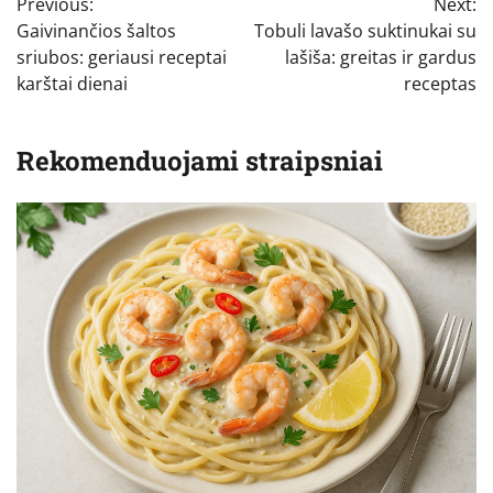
Previous:
Next:
tarp
Gaivinančios šaltos
Tobuli lavašo suktinukai su
įrašų
sriubos: geriausi receptai
lašiša: greitas ir gardus
karštai dienai
receptas
Rekomenduojami straipsniai