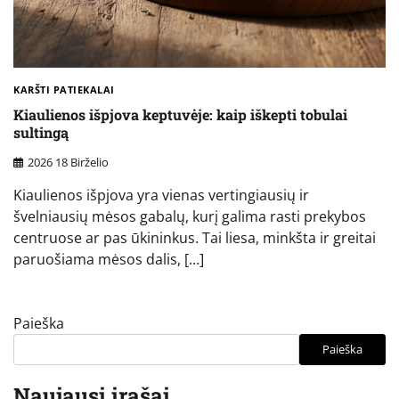
KARŠTI PATIEKALAI
Kiaulienos išpjova keptuvėje: kaip iškepti tobulai
sultingą
2026 18 Birželio
Kiaulienos išpjova yra vienas vertingiausių ir
švelniausių mėsos gabalų, kurį galima rasti prekybos
centruose ar pas ūkininkus. Tai liesa, minkšta ir greitai
paruošiama mėsos dalis, […]
Paieška
Paieška
Naujausi įrašai