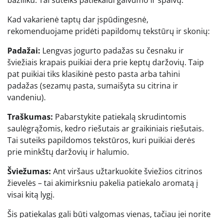
baziliku. Tai suteiks patiekalui gaivumo ir spalvų.
Kad vakarienė taptų dar įspūdingesnė,
rekomenduojame pridėti papildomų tekstūrų ir skonių:
Padažai:
Lengvas jogurto padažas su česnaku ir
šviežiais krapais puikiai dera prie keptų daržovių. Taip
pat puikiai tiks klasikinė pesto pasta arba tahini
padažas (sezamų pasta, sumaišyta su citrina ir
vandeniu).
Traškumas:
Pabarstykite patiekalą skrudintomis
saulėgrąžomis, kedro riešutais ar graikiniais riešutais.
Tai suteiks papildomos tekstūros, kuri puikiai derės
prie minkštų daržovių ir halumio.
Šviežumas:
Ant viršaus užtarkuokite šviežios citrinos
žievelės – tai akimirksniu pakelia patiekalo aromatą į
visai kitą lygį.
Šis patiekalas gali būti valgomas vienas, tačiau jei norite