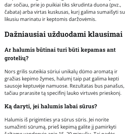
dar sočiau, prie jo puikiai tiks skrudinta duona (pvz.,
čabata) arba virtas kuskusas, kurį galima sumaišyti su
likusiu marinatu ir keptomis daržovėmis.
Dažniausiai užduodami klausimai
Ar halumis būtinai turi būti kepamas ant
grotelių?
Nors grilis suteikia sūriui unikalų dūmo aromatą ir
gražias kepimo žymes, halumį taip pat galima kepti
sausoje keptuvėje namuose. Rezultatas bus panašus,
tačiau prarasite tą specifinį lauko virtuvės prieskonį.
Ką daryti, jei halumis labai sūrus?
Halumis iš prigimties yra sūrus sūris. Jei norite
sumažinti sūrumą, prieš kepimą galite jį pamirkyti