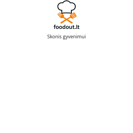
Skip
to
content
Skonis gyvenimui