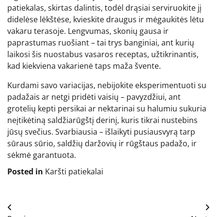
patiekalas, skirtas dalintis, todėl drąsiai serviruokite jį
didelėse lėkštėse, kvieskite draugus ir mėgaukitės lėtu
vakaru terasoje. Lengvumas, skonių gausa ir
paprastumas ruošiant – tai trys banginiai, ant kurių
laikosi šis nuostabus vasaros receptas, užtikrinantis,
kad kiekviena vakarienė taps maža švente.
Kurdami savo variacijas, nebijokite eksperimentuoti su
padažais ar netgi pridėti vaisių – pavyzdžiui, ant
grotelių kepti persikai ar nektarinai su halumiu sukuria
neįtikėtiną saldžiarūgštį derinį, kuris tikrai nustebins
jūsų svečius. Svarbiausia – išlaikyti pusiausvyrą tarp
sūraus sūrio, saldžių daržovių ir rūgštaus padažo, ir
sėkmė garantuota.
Posted in
Karšti patiekalai
Navigacija