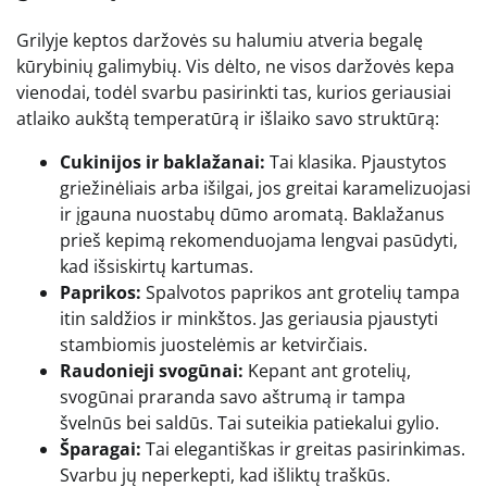
Grilyje keptos daržovės su halumiu atveria begalę
kūrybinių galimybių. Vis dėlto, ne visos daržovės kepa
vienodai, todėl svarbu pasirinkti tas, kurios geriausiai
atlaiko aukštą temperatūrą ir išlaiko savo struktūrą:
Cukinijos ir baklažanai:
Tai klasika. Pjaustytos
griežinėliais arba išilgai, jos greitai karamelizuojasi
ir įgauna nuostabų dūmo aromatą. Baklažanus
prieš kepimą rekomenduojama lengvai pasūdyti,
kad išsiskirtų kartumas.
Paprikos:
Spalvotos paprikos ant grotelių tampa
itin saldžios ir minkštos. Jas geriausia pjaustyti
stambiomis juostelėmis ar ketvirčiais.
Raudonieji svogūnai:
Kepant ant grotelių,
svogūnai praranda savo aštrumą ir tampa
švelnūs bei saldūs. Tai suteikia patiekalui gylio.
Šparagai:
Tai elegantiškas ir greitas pasirinkimas.
Svarbu jų neperkepti, kad išliktų traškūs.