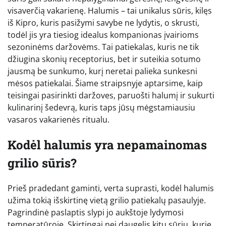
visaverčią vakarienę. Halumis – tai unikalus sūris, kilęs
iš Kipro, kuris pasižymi savybe ne lydytis, o skrusti,
todėl jis yra tiesiog idealus kompanionas įvairioms
sezoninėms daržovėms. Tai patiekalas, kuris ne tik
džiugina skonių receptorius, bet ir suteikia sotumo
jausmą be sunkumo, kurį neretai palieka sunkesni
mėsos patiekalai. Šiame straipsnyje aptarsime, kaip
teisingai pasirinkti daržoves, paruošti halumį ir sukurti
kulinarinį šedevrą, kuris taps jūsų mėgstamiausiu
vasaros vakarienės ritualu.
Kodėl halumis yra nepamainomas
grilio sūris?
Prieš pradedant gaminti, verta suprasti, kodėl halumis
užima tokią išskirtinę vietą grilio patiekalų pasaulyje.
Pagrindinė paslaptis slypi jo aukštoje lydymosi
temperatūroje. Skirtingai nei daugelis kitų sūrių, kurie