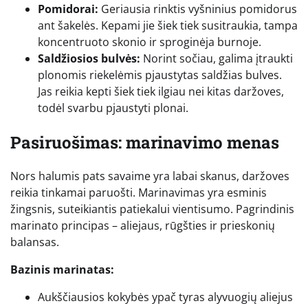
Pomidorai:
Geriausia rinktis vyšninius pomidorus
ant šakelės. Kepami jie šiek tiek susitraukia, tampa
koncentruoto skonio ir sproginėja burnoje.
Saldžiosios bulvės:
Norint sočiau, galima įtraukti
plonomis riekelėmis pjaustytas saldžias bulves.
Jas reikia kepti šiek tiek ilgiau nei kitas daržoves,
todėl svarbu pjaustyti plonai.
Pasiruošimas: marinavimo menas
Nors halumis pats savaime yra labai skanus, daržoves
reikia tinkamai paruošti. Marinavimas yra esminis
žingsnis, suteikiantis patiekalui vientisumo. Pagrindinis
marinato principas – aliejaus, rūgšties ir prieskonių
balansas.
Bazinis marinatas:
Aukščiausios kokybės ypač tyras alyvuogių aliejus