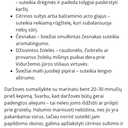
– suteikia drėgmės ir padeda tolygiai paskirstyti
karštį.
Citrinos sultys arba balzaminio acto glajus –
suteikia reikiamą rūgštelę, kuri subalansuoja
riebų sūrį.
Česnakas – šviežiai smulkintas česnakas suteikia
aromatingumo.
Džiovintos žolelės – raudonėlis, čiobrelis ar
provanso žolelių mišinys puikiai dera prie
Viduržemio jūros stiliaus virtuvės.
Šviežiai malti juodieji pipirai – suteikia lengvo
aštrumo.
Daržoves sumaišykite su marinatu bent 20–30 minučių
prieš kepimą. Svarbu, kad daržovės būtų gerai
padengtos aliejumi – tai neleis joms išdžiūti ar prilipti
prie grotelių. Halumio marinuoti nebūtina, nes jis yra
pakankamai sūrus, tačiau norint suteikti jam
papildomo skonio, galima apšlakstyti citrinos sultimis ir