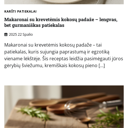
KARŠTI PATIEKALAI
Makaronai su krevetėmis kokosų padaže – lengvas,
bet gurmaniškas patiekalas
2025 22 Spalio
Makaronai su krevetėmis kokosų padaže – tai
patiekalas, kuris sujungia paprastumą ir egzotiką
viename lėkštėje. Šis receptas leidžia pasimėgauti jūros
gėrybių šviežumu, kremiškais kokosų pieno […]