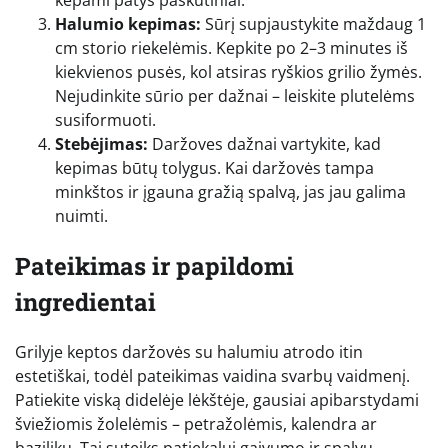
kepami patys paskutiniai.
Halumio kepimas:
Sūrį supjaustykite maždaug 1
cm storio riekelėmis. Kepkite po 2–3 minutes iš
kiekvienos pusės, kol atsiras ryškios grilio žymės.
Nejudinkite sūrio per dažnai – leiskite plutelėms
susiformuoti.
Stebėjimas:
Daržoves dažnai vartykite, kad
kepimas būtų tolygus. Kai daržovės tampa
minkštos ir įgauna gražią spalvą, jas jau galima
nuimti.
Pateikimas ir papildomi
ingredientai
Grilyje keptos daržovės su halumiu atrodo itin
estetiškai, todėl pateikimas vaidina svarbų vaidmenį.
Patiekite viską didelėje lėkštėje, gausiai apibarstydami
šviežiomis žolelėmis – petražolėmis, kalendra ar