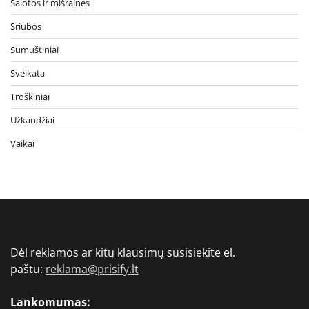
Salotos ir mišrainės
Sriubos
Sumuštiniai
Sveikata
Troškiniai
Užkandžiai
Vaikai
Dėl reklamos ar kitų klausimų susisiekite el.
paštu:
reklama@prisify.lt
Lankomumas: