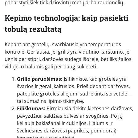
pabarstyti šiek tiek džiovintų mėtų arba raudonėlių.
Kepimo technologija: kaip pasiekti
tobulą rezultatą
Kepant ant grotelių, svarbiausia yra temperatūros
kontrolė. Geriausia, jei grilis yra vidutinio karštumo. Jei
ugnis per stipri, daržovės sudegs išorėje, bet liks žalios
viduje, o halumis gali per daug sukietėti.
Grilio paruošimas:
Įsitikinkite, kad grotelės yra
švarios ir gerai įkaitusios. Prieš dedant daržoves,
patepkite groteles aliejumi sudrėkinta servetėle –
tai sumažins lipimo tikimybę.
Eiliškumas:
Pirmiausia dėkite kietesnes daržoves,
pavyzdžiui, saldžias bulves ar svogūnus. Po jų
keliauja baklažanai ir cukinijos. Halumis ir
švelnesnės daržovės (paprikos, pomidorai)