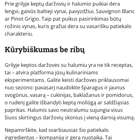
Prie grilyje keptų daržovių ir halumio puikiai dera
lengvi, gaivūs baltieji vynai, pavyzdžiui, Sauvignon Blanc
ar Pinot Grigio. Taip pat puikus pasirinkimas būtų
rožinis vynas, kuris gražiai dera su vasarišku patiekalo
charakteriu.
Kūrybiškumas be ribų
Grilyje keptos daržovės su halumiu yra ne tik receptas,
tai – atvira platforma jūsų kulinariniams
eksperimentams. Galite keisti daržoves priklausomai
nuo sezono: pavasarį naudokite šparagus ir jaunus
svogūnus, vasarą – cukinijas, baklažanus ir pomidorus,
o rudenį galite išbandyti keptą moliūgą ar saldžiąsias
paprikas. Halumis savo neutralumu sujungia visus
šiuos skirtingus daržovių skonius į vieną darnią visumą.
Nepamirškite, kad svarbiausias šio patiekalo
ingredientas – kompanija ir gera nuotaika. Tai