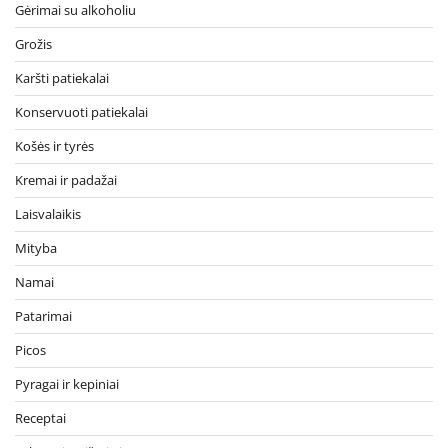
Gėrimai su alkoholiu
Grožis
Karšti patiekalai
Konservuoti patiekalai
Košės ir tyrės
Kremai ir padažai
Laisvalaikis
Mityba
Namai
Patarimai
Picos
Pyragai ir kepiniai
Receptai