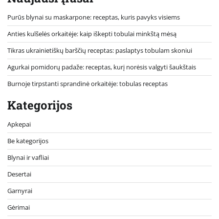
Purūs blynai su maskarpone: receptas, kuris pavyks visiems
Anties kulšelės orkaitėje: kaip iškepti tobulai minkštą mėsą
Tikras ukrainietiškų barščių receptas: paslaptys tobulam skoniui
Agurkai pomidorų padaže: receptas, kurį norėsis valgyti šaukštais
Burnoje tirpstanti sprandinė orkaitėje: tobulas receptas
Kategorijos
Apkepai
Be kategorijos
Blynai ir vafliai
Desertai
Garnyrai
Gėrimai