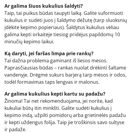
Ar galima šiuos kukulius šaldyti?
Taip, tai puikus būdas taupyti laiką. Galite suformuoti
kukulius ir sudėti juos į šaldymo dėžutę (tarp sluoksnių
įdėkite kepimo popieriaus). Šaldytus kukulius vėliau
galima kepti orkaitėje tiesiog pridėjus papildomų 10
minučių kepimo laikui.
Ką daryti, jei faršas limpa prie rankų?
Tai dažna problema gaminant iš liesos mėsos.
Paprasčiausias būdas – rankas nuolat drėkinti šaltame
vandenyje. Drėgmė sukurs barjerą tarp mėsos ir odos,
todėl formavimas taps lengvas ir malonus.
Ar galima kukulius kepti kartu su padažu?
Žinoma! Tai net rekomenduojama, jei norite, kad
kukuliai būtų itin minkšti. Galite sudėti kukulius į
kepimo indą, užpilti pomidorų arba grietinėlės padažu
ir kepti uždengus folija. Taip jie troškinsis savo sultyse
ir padaže.