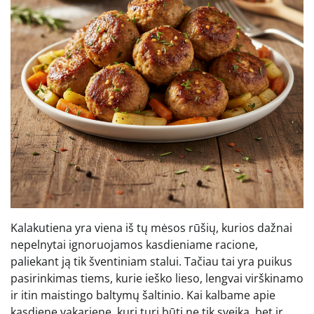
Kalakutiena yra viena iš tų mėsos rūšių, kurios dažnai
nepelnytai ignoruojamos kasdieniame racione,
paliekant ją tik šventiniam stalui. Tačiau tai yra puikus
pasirinkimas tiems, kurie ieško lieso, lengvai virškinamo
ir itin maistingo baltymų šaltinio. Kai kalbame apie
kasdienę vakarienę, kuri turi būti ne tik sveika, bet ir