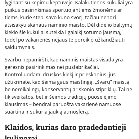
lyginant su kepimu keptuvėje. Kalakutienos kukuliai yra
puikus pasirinkimas sportuojantiems žmonėms ar
tiems, kurie stebi savo kūno svorį, tačiau nenori
atsisakyti skanaus naminio maisto. Dėl didelio baltymų
kiekio šie kukuliai suteikia ilgalaikį sotumo jausmą,
todėl po vakarienės nejausite poreikio užkandžiauti
saldumynais.
Svarbu nepamiršti, kad naminis maistas visada yra
geresnis pasirinkimas nei pusfabrikačiai.
Kontroliuodami druskos kiekį ir prieskonius, jūs
užtikrinate, kad šeima gaus maistingą, „švarų“ maistą
be nereikalingų konservantų ar skonio stipriklių. Tai ne
tik sveikatos, bet ir šeimos tradicijų puoselėjimo
klausimas – bendrai paruošta vakarienė namuose
suartina ir sukuria jaukią atmosferą.
Klaidos, kurias daro pradedantieji
kulinarai