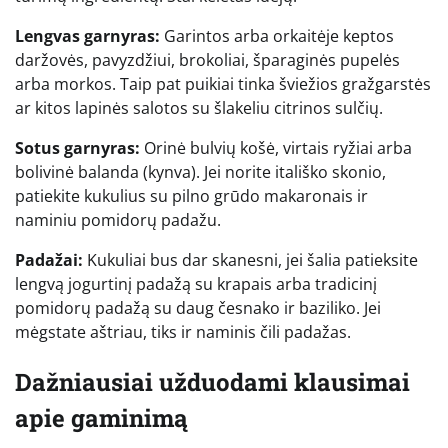
Lengvas garnyras:
Garintos arba orkaitėje keptos
daržovės, pavyzdžiui, brokoliai, šparaginės pupelės
arba morkos. Taip pat puikiai tinka šviežios gražgarstės
ar kitos lapinės salotos su šlakeliu citrinos sulčių.
Sotus garnyras:
Orinė bulvių košė, virtais ryžiai arba
bolivinė balanda (kynva). Jei norite itališko skonio,
patiekite kukulius su pilno grūdo makaronais ir
naminiu pomidorų padažu.
Padažai:
Kukuliai bus dar skanesni, jei šalia patieksite
lengvą jogurtinį padažą su krapais arba tradicinį
pomidorų padažą su daug česnako ir baziliko. Jei
mėgstate aštriau, tiks ir naminis čili padažas.
Dažniausiai užduodami klausimai
apie gaminimą