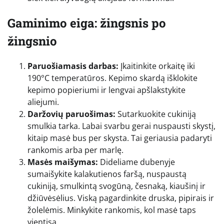
Gaminimo eiga: žingsnis po
žingsnio
Paruošiamasis darbas:
Įkaitinkite orkaitę iki
190°C temperatūros. Kepimo skardą išklokite
kepimo popieriumi ir lengvai apšlakstykite
aliejumi.
Daržovių paruošimas:
Sutarkuokite cukiniją
smulkia tarka. Labai svarbu gerai nuspausti skystį,
kitaip masė bus per skysta. Tai geriausia padaryti
rankomis arba per marlę.
Masės maišymas:
Dideliame dubenyje
sumaišykite kalakutienos faršą, nuspaustą
cukiniją, smulkintą svogūną, česnaką, kiaušinį ir
džiūvėsėlius. Viską pagardinkite druska, pipirais ir
žolelėmis. Minkykite rankomis, kol masė taps
vientisa.