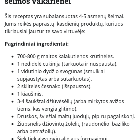
šeimos vakarienei
Šis receptas yra subalansuotas 4-5 asmenų šeimai.
Jums reikės paprastų, kasdienių produktų, kuriuos
tikriausiai jau turite savo virtuvėje:
Pagrindiniai ingredientai:
700-800 g maltos kalakutienos krūtinėlės.
1 nedidelė cukinija (tarkuota ir nuspausta).
1 vidutinio dydžio svogūnas (smulkiai
supjaustytas arba sutarkuotas).
2 skiltelės česnako (išspaustos).
1 kiaušinis.
3-4 šaukštai džiūvėsėlių (arba mirkytos avižos
tiems, kas vengia glitimo).
Druskos, šviežiai maltų juodųjų pipirų pagal skonį.
Žiupsnelis džiovintų žolelių (raudonėlio, baziliko
arba petražolių).
Šiek tiek alyvuogių aliejaus formavimui.