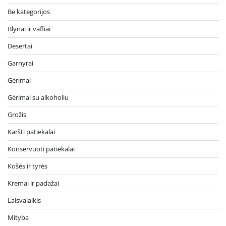
Be kategorijos
Blynai ir vafliai
Desertai
Garnyrai
Gėrimai
Gėrimai su alkoholiu
Grožis
Karšti patiekalai
Konservuoti patiekalai
Košės ir tyrės
Kremai ir padažai
Laisvalaikis
Mityba