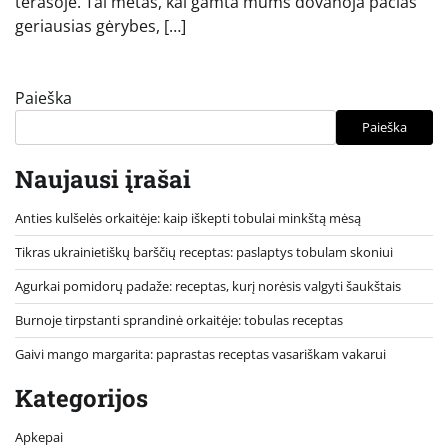
terasoje. Tai metas, kai gamta mums dovanoja pačias
geriausias gėrybes, […]
Paieška
Paieška
Naujausi įrašai
Anties kulšelės orkaitėje: kaip iškepti tobulai minkštą mėsą
Tikras ukrainietiškų barščių receptas: paslaptys tobulam skoniui
Agurkai pomidorų padaže: receptas, kurį norėsis valgyti šaukštais
Burnoje tirpstanti sprandinė orkaitėje: tobulas receptas
Gaivi mango margarita: paprastas receptas vasariškam vakarui
Kategorijos
Apkepai