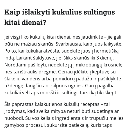
Kaip išlaikyti kukulius sultingus
kitai dienai?
Jei visgi liko kukulių kitai dienai, nesijaudinkite – jie gali
būti ne mažiau skanūs. Svarbiausia, kaip juos laikysite.
Po to, kai kukuliai atvėsta, sudėkite juos į hermetišką
indą. Laikant šaldytuve, jie išliks skanūs iki 3 dienų.
Norėdami pašildyti, nedėkite jų į mikrobangų krosnelę,
nes tai ištrauks drėgmę. Geriau įdėkite į keptuvę su
šlakeliu vandens arba pomidorų padažo ir pašildykite
uždengę dangčiu ant silpnos ugnies. Garų pagalba
kukuliai vėl taps minkšti ir sultingi, tarsi ką tik iškepti.
Šis paprastas kalakutienos kukulių receptas – tai
įrodymas, kad sveika mityba neturi būti sudėtinga ar
nuobodi. Su vos keliais ingredientais ir trupučiu meilės
gamybos procesui, sukursite patiekalą, kuris taps