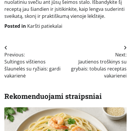
nuolatiniu svečiu ant jūsų šeimos stalo. Išbandykite šį
receptą jau šiandien ir įsitikinkite, kaip lengva suderinti
sveikatą, skonį ir praktiškumą vienoje lėkštėje.
Posted in
Karšti patiekalai
Navigacija
Previous:
Next:
tarp
Sultingos vištienos
Jautienos troškinys su
įrašų
šlaunelės su ryžiais: gardi
grybais: tobulas receptas
vakarienė
vakarienei
Rekomenduojami straipsniai