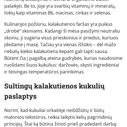
palaikyti. Be to, joje yra svarbių vitaminų ir mineralų,
tokių kaip vitaminas B6, niacinas, cinkas ir selenas.
Kulinarijos požiūriu, kalakutienos faršas yra puikus
„drobė“ skoniams. Kadangi ši mėsa pasižymi neutraliu
skoniu, ji sugeria visus prieskonius ir priedus, kuriuos
įdedame į masę. Tačiau yra vienas iššūkis – dėl mažo
riebalų kiekio kalakutiena kepant gali tapti sausa.
Būtent čia į pagalbą ateina gudrybės, kurias naudosime
ruošdami šiuos kukulius: daržovės, skysti ingredientai
ir teisingas temperatūros parinkimas.
Sultingų kalakutienos kukulių
paslaptys
Norint, kad kukuliai orkaitėje neišdžiūtų ir būtų
malonios tekstūros, reikia laikytis kelių pagrindinių
principų. Štai ką būtina žinoti prieš pradedant darbą: