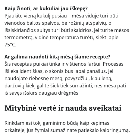
Kaip žinoti, ar kukuliai jau iškepę?
Pjaukite vieną kukulį pusiau – mėsa viduje turi būti
vienodos baltos spalvos, be rožinių atspalvių, o
išsiskiriančios sultys turi būti skaidrios. Jei turite mėsos
termometrą, vidinė temperatūra turėtų siekti apie
75°C.
Ar galima naudoti kitą mėsą šiame recepte?
Šis receptas puikiai tinka ir vištienos faršui. Procesas
išlieka identiškas, o skonis bus labai panašus. Jei
naudojate riebesnę mėsą, pavyzdžiui, kiaulieną,
daržovių kiekį galite šiek tiek sumažinti, nes mėsa pati
iš savęs išskirs daugiau drėgmės.
Mitybinė vertė ir nauda sveikatai
Rinkdamiesi tokį gaminimo būdą kaip kepimas
orkaitėje, jūs žymiai sumažinate patiekalo kaloringumą,