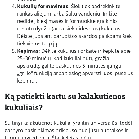
Kukulių formavimas:
Šiek tiek padrėkinkite
rankas aliejumi arba šaltu vandeniu. Imkite
nedidelį kiekį masės ir formuokite graikinio
riešuto dydžio (arba kiek didesnius) kukulius.
Dėkite juos ant paruoštos skardos palikdami šiek
tiek vietos tarp jų.
Kepimas:
Dėkite kukulius į orkaitę ir kepkite apie
25–30 minučių. Kad kukuliai būtų gražiai
apskrudę, galite paskutines 5 minutes įjungti
„grilio“ funkciją arba tiesiog apversti juos įpusėjus
kepimui.
Ką patiekti kartu su kalakutienos
kukuliais?
Sultingi kalakutienos kukuliai yra itin universalūs, todėl
garnyro pasirinkimas priklauso nuo jūsų nuotaikos ir
turimų ingredientų. Štai keletas idėjų: