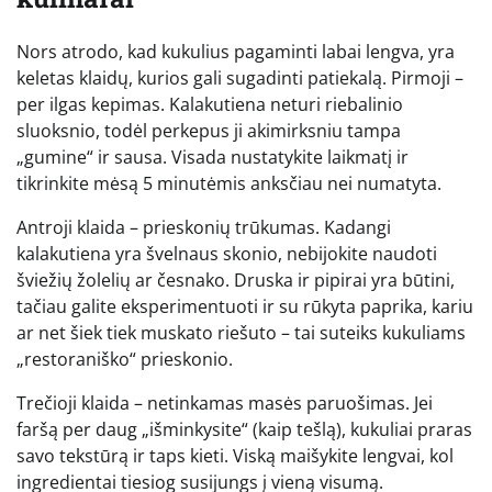
Nors atrodo, kad kukulius pagaminti labai lengva, yra
keletas klaidų, kurios gali sugadinti patiekalą. Pirmoji –
per ilgas kepimas. Kalakutiena neturi riebalinio
sluoksnio, todėl perkepus ji akimirksniu tampa
„gumine“ ir sausa. Visada nustatykite laikmatį ir
tikrinkite mėsą 5 minutėmis anksčiau nei numatyta.
Antroji klaida – prieskonių trūkumas. Kadangi
kalakutiena yra švelnaus skonio, nebijokite naudoti
šviežių žolelių ar česnako. Druska ir pipirai yra būtini,
tačiau galite eksperimentuoti ir su rūkyta paprika, kariu
ar net šiek tiek muskato riešuto – tai suteiks kukuliams
„restoraniško“ prieskonio.
Trečioji klaida – netinkamas masės paruošimas. Jei
faršą per daug „išminkysite“ (kaip tešlą), kukuliai praras
savo tekstūrą ir taps kieti. Viską maišykite lengvai, kol
ingredientai tiesiog susijungs į vieną visumą.