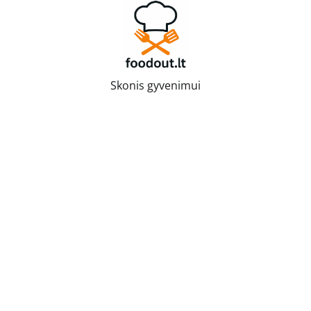
Skip
to
content
Skonis gyvenimui