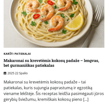
KARŠTI PATIEKALAI
Makaronai su krevetėmis kokosų padaže – lengvas,
bet gurmaniškas patiekalas
2025 22 Spalio
Makaronai su krevetėmis kokosų padaže – tai
patiekalas, kuris sujungia paprastumą ir egzotiką
viename lėkštėje. Šis receptas leidžia pasimėgauti jūros
gėrybių šviežumu, kremiškais kokosų pieno […]