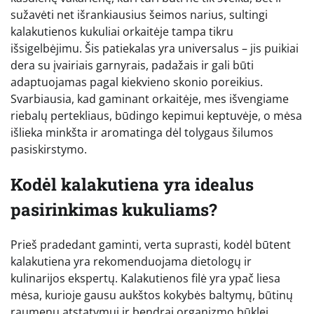
sužavėti net išrankiausius šeimos narius, sultingi
kalakutienos kukuliai orkaitėje tampa tikru
išsigelbėjimu. Šis patiekalas yra universalus – jis puikiai
dera su įvairiais garnyrais, padažais ir gali būti
adaptuojamas pagal kiekvieno skonio poreikius.
Svarbiausia, kad gaminant orkaitėje, mes išvengiame
riebalų pertekliaus, būdingo kepimui keptuvėje, o mėsa
išlieka minkšta ir aromatinga dėl tolygaus šilumos
pasiskirstymo.
Kodėl kalakutiena yra idealus
pasirinkimas kukuliams?
Prieš pradedant gaminti, verta suprasti, kodėl būtent
kalakutiena yra rekomenduojama dietologų ir
kulinarijos ekspertų. Kalakutienos filė yra ypač liesa
mėsa, kurioje gausu aukštos kokybės baltymų, būtinų
raumenų atstatymui ir bendrai organizmo būklei