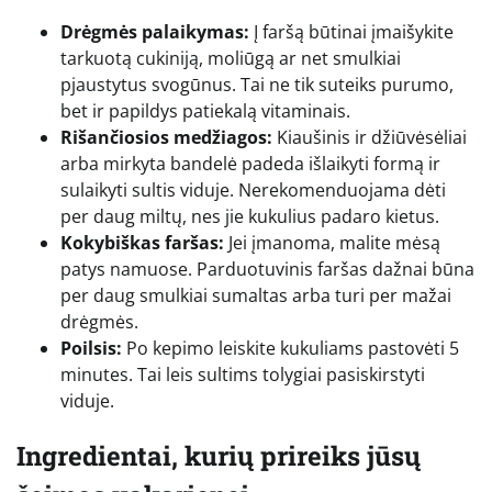
Drėgmės palaikymas:
Į faršą būtinai įmaišykite
tarkuotą cukiniją, moliūgą ar net smulkiai
pjaustytus svogūnus. Tai ne tik suteiks purumo,
bet ir papildys patiekalą vitaminais.
Rišančiosios medžiagos:
Kiaušinis ir džiūvėsėliai
arba mirkyta bandelė padeda išlaikyti formą ir
sulaikyti sultis viduje. Nerekomenduojama dėti
per daug miltų, nes jie kukulius padaro kietus.
Kokybiškas faršas:
Jei įmanoma, malite mėsą
patys namuose. Parduotuvinis faršas dažnai būna
per daug smulkiai sumaltas arba turi per mažai
drėgmės.
Poilsis:
Po kepimo leiskite kukuliams pastovėti 5
minutes. Tai leis sultims tolygiai pasiskirstyti
viduje.
Ingredientai, kurių prireiks jūsų