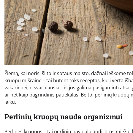
Žiemą, kai norisi šilto ir sotaus maisto, dažnai ieškome toki
kruopų mišrainė – tai būtent toks receptas, kurį verta išband
vakarienei, o svarbiausia – iš jos galima pasigaminti atsar
ar net kaip pagrindinis patiekalas. Be to, perlinių kruop
laiku.
Perlinių kruopų nauda organizmui
Perlinės kruopos – tai perliniu pavidalu apdirbtos miežių