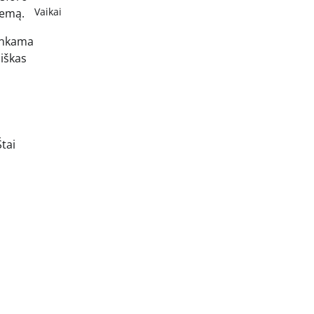
Vaikai
temą.
tinkama
miškas
tai