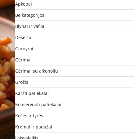
Apkepai
Be kategorijos
Blynai ir vafliai
Desertai
Garnyrai
Gėrimai
Gėrimai su alkoholiu
Grožis
Karšti patiekalai
Konservuoti patiekalai
Košės ir tyrės
Kremai ir padažai
Laisvalaikis