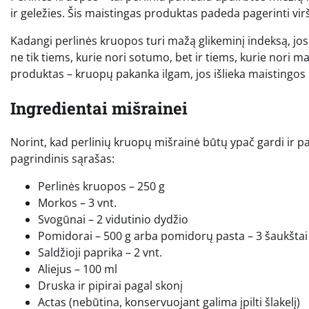
ir geležies. Šis maistingas produktas padeda pagerinti virš
Kadangi perlinės kruopos turi mažą glikeminį indeksą, jos 
ne tik tiems, kurie nori sotumo, bet ir tiems, kurie nori ma
produktas – kruopų pakanka ilgam, jos išlieka maistingos
Ingredientai mišrainei
Norint, kad perlinių kruopų mišrainė būtų ypač gardi ir pa
pagrindinis sąrašas:
Perlinės kruopos – 250 g
Morkos – 3 vnt.
Svogūnai – 2 vidutinio dydžio
Pomidorai – 500 g arba pomidorų pasta – 3 šaukštai
Saldžioji paprika – 2 vnt.
Aliejus – 100 ml
Druska ir pipirai pagal skonį
Actas (nebūtina, konservuojant galima įpilti šlakelį)