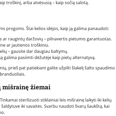
ip troškinį, arba atvėsusią – kaip sočią salotą.
oms progoms. Štai kelios idėjos, kaip ją galima panaudoti:
 ar raugintų daržovių – pilnavertis pietumis garantuotas.
ine ar jautienos troškiniu.
elių – gausite dar daugiau baltymų.
ją galima pasiimti dėžutėje kaip pietų alternatyvą.
ių, prieš pat patiekiant galite užpilti šlakelį šalto spaudimo
 branduoliais.
ų mišrainę žiemai
mai sterilizuoti stiklainiai leis mišrainę laikyti iki kelių
 šaldytuve iki savaitės. Svarbu naudoti švarų šaukštą, kai
mo.