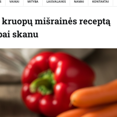
S
VAIKAI
MITYBA
LAISVALAIKIS
NAMAI
KONTAKTAI
ų kruopų mišrainės receptą
abai skanu