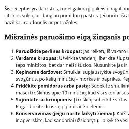
Šis receptas yra lankstus, todėl galima jį pakeisti pagal por
citrinos sulčių ar daugiau pomidorų pastos. Jei norite išra
bazilikai, raudonėlis ar petražolės.
Mišrainės paruošimo eigą žingsnis p
Paruoškite perlines kruopas:
Jas reikėtų iš vakaro
Verdame kruopas:
Užvirkite vandenį, įberkite žiups
taps minkštos, bet dar neištižusios. Nusunkite jas ir 
Kepiname daržoves:
Smulkiai supjaustykite svogūnus
svogūnus, po kelių minučių – morkas ir paprikas. Kep
Pridėkite pomidorus arba pastą:
Sudėkite smulkint
masei troškintis apie 10 minučių, kad visi skoniai sus
Sujunkite su kruopomis:
Į troškinį suberkite virtas
Pagardinkite druska, pipirais ir žolelėmis.
Konservavimas (jeigu norite laikyti žiemai):
Karštą
ir apverskite, kad sandariai užsidarytų. Laikykite vėsi