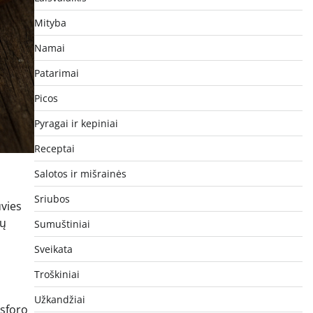
Mityba
Namai
Patarimai
Picos
Pyragai ir kepiniai
Receptai
Salotos ir mišrainės
Sriubos
uvies
tų
Sumuštiniai
Sveikata
Troškiniai
Užkandžiai
osforo