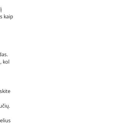
į
s kaip
das.
, kol
skite
učių.
elius