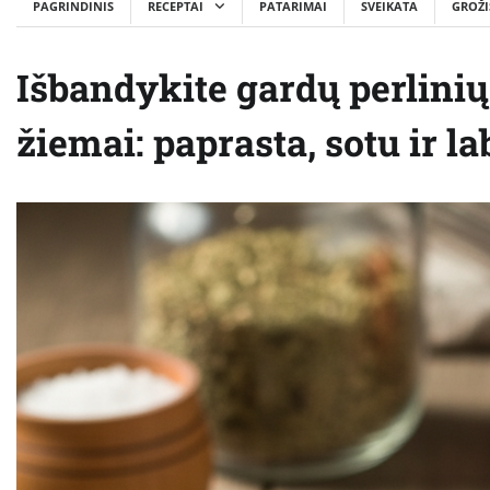
PAGRINDINIS
RECEPTAI
PATARIMAI
SVEIKATA
GROŽI
Išbandykite gardų perlini
žiemai: paprasta, sotu ir l