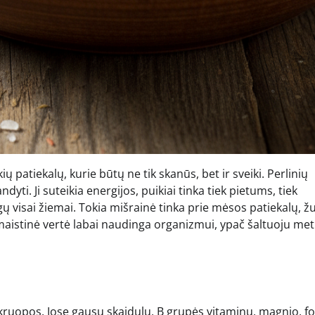
ų patiekalų, kurie būtų ne tik skanūs, bet ir sveiki. Perlinių
yti. Ji suteikia energijos, puikiai tinka tiek pietums, tiek
gų visai žiemai. Tokia mišrainė tinka prie mėsos patiekalų, ž
ų maistinė vertė labai naudinga organizmui, ypač šaltuoju me
 kruopos. Jose gausu skaidulų, B grupės vitaminų, magnio, f