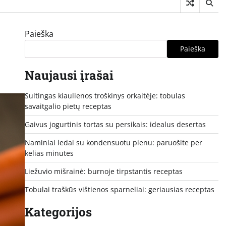
Paieška
Paieška
Naujausi įrašai
Sultingas kiaulienos troškinys orkaitėje: tobulas
savaitgalio pietų receptas
Gaivus jogurtinis tortas su persikais: idealus desertas
Naminiai ledai su kondensuotu pienu: paruošite per
kelias minutes
Liežuvio mišrainė: burnoje tirpstantis receptas
Tobulai traškūs vištienos sparneliai: geriausias receptas
Kategorijos