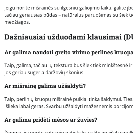
Jeigu norite mišrainės su ilgesniu galiojimo laiku, galite įb
tačiau geriausias būdas – natūralus paruošimas su šiek tie
medžiagos.
Dažniausiai užduodami klausimai (D
Ar galima naudoti greito virimo perlines kruop
Taip, galima, tačiau jų tekstūra bus šiek tiek minkštesnė 
jos geriau sugeria daržovių skonius.
Ar mišrainę galima užšaldyti?
Taip, perlinių kruopų mišrainė puikiai tinka šaldymui. Tiesa
išlieka labai geras. Svarbu užšaldyti mažesnėmis porcijo
Ar galima pridėti mėsos ar žuvies?
Žinoma, jei norite sotesnio patiekalo, galite įmaišyti smul