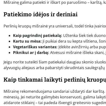
Mišrainę galima patiekti ir iškart po paruošimo – karštą, ka
Patiekimo idėjos ir deriniai
Perlinių kruopų mišrainė yra universali, todėl tinka įvairi
Kaip pagrindinį patiekalą:
Užtenka šiek tiek duonos
Kartu su mėsa:
Ji puikiai dera su kepta vištiena, šon
Vegetariškas variantas:
Įdėkite avinžirnių arba pup
Piknikui ar į darbą:
Atvėsusi mišrainė išlieka skani, 
Jeigu norite suteikti šiam patiekalui daugiau skonio sluoksn
alyvuogių aliejaus arba pabarstyti skrudintais saulėgrąžų
Kaip tinkamai laikyti perlinių kruop
Mišrainę rekomenduojama sandariai uždaryti dar karštą. Tinka
mėnesių. Jei neturite galimybės konservuoti, galima laikyti
atidarote stiklainį – tai padeda išvengti greitesnio sugedi