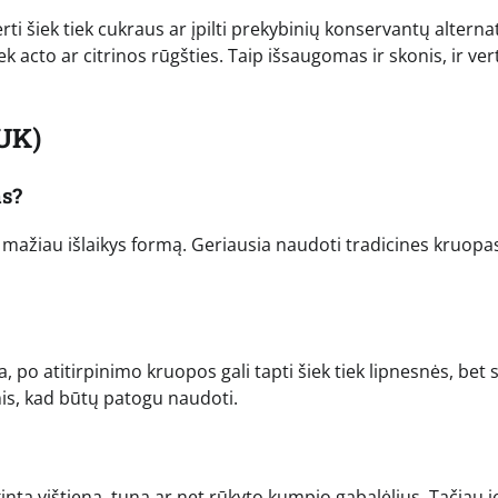
erti šiek tiek cukraus ar įpilti prekybinių konservantų alterna
k acto ar citrinos rūgšties. Taip išsaugomas ir skonis, ir ver
UK)
as?
ir mažiau išlaikys formą. Geriausia naudoti tradicines kruopa
, po atitirpinimo kruopos gali tapti šiek tiek lipnesnės, bet 
mis, kad būtų patogu naudoti.
kintą vištieną, tuną ar net rūkyto kumpio gabalėlius. Tačiau j