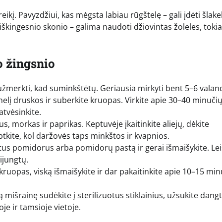
eikį. Pavyzdžiui, kas mėgsta labiau rūgštelę – gali įdėti šlakel
iškingesnio skonio – galima naudoti džiovintas žoleles, tokia
o žingsnio
 užmerkti, kad suminkštėtų. Geriausia mirkyti bent 5–6 valan
nelį druskos ir suberkite kruopas. Virkite apie 30–40 minučių
atvėsinkite.
, morkas ir paprikas. Keptuvėje įkaitinkite aliejų, dėkite
tkite, kol daržovės taps minkštos ir kvapnios.
us pomidorus arba pomidorų pastą ir gerai išmaišykite. Lei
ijungtų.
 kruopas, viską išmaišykite ir dar pakaitinkite apie 10–15 min
 mišrainę sudėkite į sterilizuotus stiklainius, užsukite dangt
oje ir tamsioje vietoje.