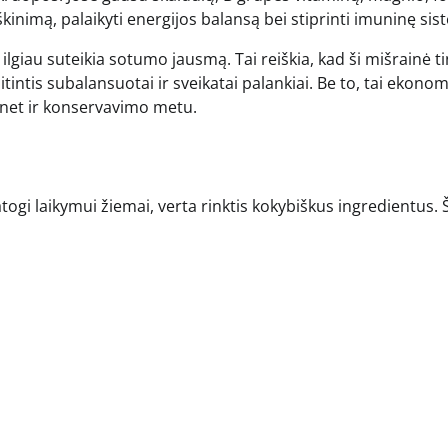
kinimą, palaikyti energijos balansą bei stiprinti imuninę sis
ilgiau suteikia sotumo jausmą. Tai reiškia, kad ši mišrainė 
itintis subalansuotai ir sveikatai palankiai. Be to, tai ekono
 net ir konservavimo metu.
togi laikymui žiemai, verta rinktis kokybiškus ingredientus. Š