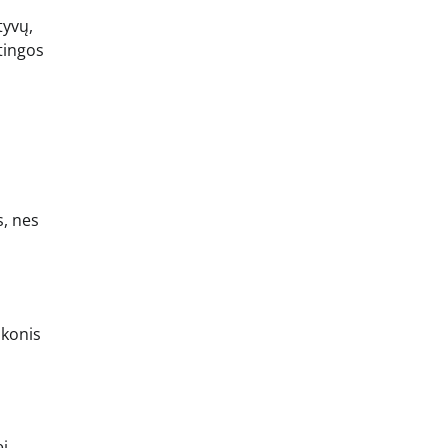
tyvų,
tingos
s, nes
skonis
ei