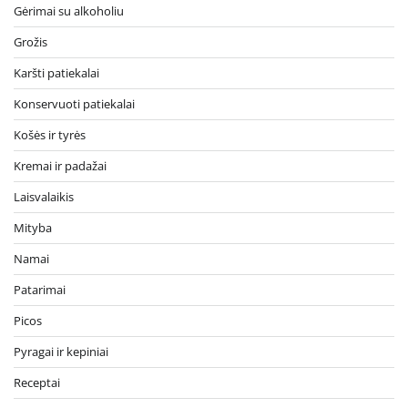
Gėrimai su alkoholiu
Grožis
Karšti patiekalai
Konservuoti patiekalai
Košės ir tyrės
Kremai ir padažai
Laisvalaikis
Mityba
Namai
Patarimai
Picos
Pyragai ir kepiniai
Receptai