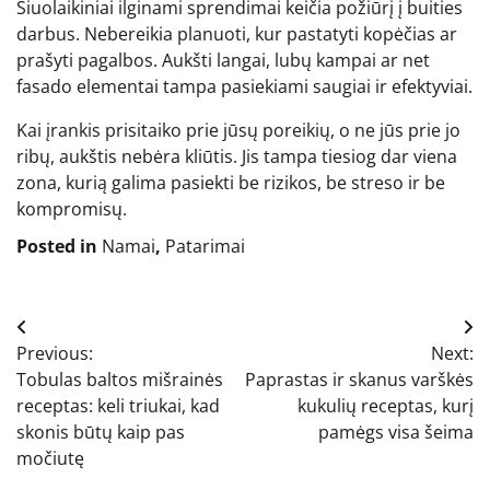
Šiuolaikiniai ilginami sprendimai keičia požiūrį į buities
darbus. Nebereikia planuoti, kur pastatyti kopėčias ar
prašyti pagalbos. Aukšti langai, lubų kampai ar net
fasado elementai tampa pasiekiami saugiai ir efektyviai.
Kai įrankis prisitaiko prie jūsų poreikių, o ne jūs prie jo
ribų, aukštis nebėra kliūtis. Jis tampa tiesiog dar viena
zona, kurią galima pasiekti be rizikos, be streso ir be
kompromisų.
Posted in
Namai
,
Patarimai
Navigacija
Previous:
Next:
tarp
Tobulas baltos mišrainės
Paprastas ir skanus varškės
įrašų
receptas: keli triukai, kad
kukulių receptas, kurį
skonis būtų kaip pas
pamėgs visa šeima
močiutę