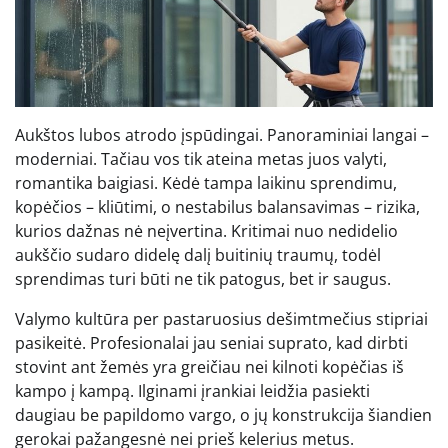
Aukštos lubos atrodo įspūdingai. Panoraminiai langai –
moderniai. Tačiau vos tik ateina metas juos valyti,
romantika baigiasi. Kėdė tampa laikinu sprendimu,
kopėčios – kliūtimi, o nestabilus balansavimas – rizika,
kurios dažnas nė neįvertina. Kritimai nuo nedidelio
aukščio sudaro didelę dalį buitinių traumų, todėl
sprendimas turi būti ne tik patogus, bet ir saugus.
Valymo kultūra per pastaruosius dešimtmečius stipriai
pasikeitė. Profesionalai jau seniai suprato, kad dirbti
stovint ant žemės yra greičiau nei kilnoti kopėčias iš
kampo į kampą. Ilginami įrankiai leidžia pasiekti
daugiau be papildomo vargo, o jų konstrukcija šiandien
gerokai pažangesnė nei prieš kelerius metus.