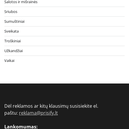
Salotos ir mišrainės
Sriubos
Sumuštiniai
Sveikata
Troškiniai
Užkandžiai
Vaikai
Dėl reklamos ar kitų klausimų susisiekite el.
paštu:
reklama@prisify.lt
Lankomumas: