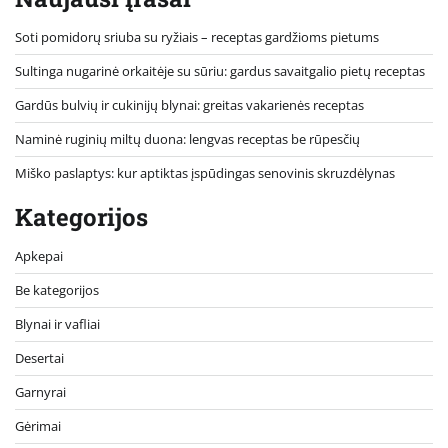
Soti pomidorų sriuba su ryžiais – receptas gardžioms pietums
Sultinga nugarinė orkaitėje su sūriu: gardus savaitgalio pietų receptas
Gardūs bulvių ir cukinijų blynai: greitas vakarienės receptas
Naminė ruginių miltų duona: lengvas receptas be rūpesčių
Miško paslaptys: kur aptiktas įspūdingas senovinis skruzdėlynas
Kategorijos
Apkepai
Be kategorijos
Blynai ir vafliai
Desertai
Garnyrai
Gėrimai