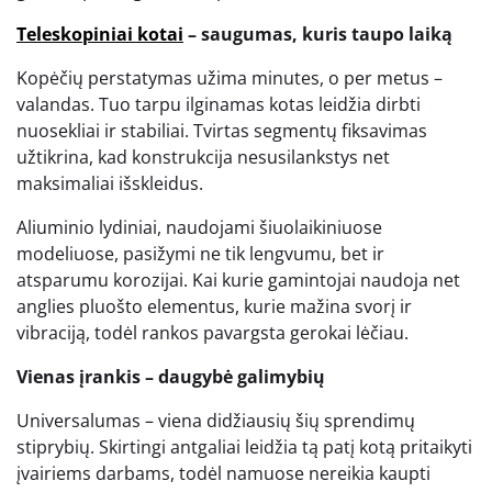
Teleskopiniai kotai
– saugumas, kuris taupo laiką
Kopėčių perstatymas užima minutes, o per metus –
valandas. Tuo tarpu ilginamas kotas leidžia dirbti
nuosekliai ir stabiliai. Tvirtas segmentų fiksavimas
užtikrina, kad konstrukcija nesusilankstys net
maksimaliai išskleidus.
Aliuminio lydiniai, naudojami šiuolaikiniuose
modeliuose, pasižymi ne tik lengvumu, bet ir
atsparumu korozijai. Kai kurie gamintojai naudoja net
anglies pluošto elementus, kurie mažina svorį ir
vibraciją, todėl rankos pavargsta gerokai lėčiau.
Vienas įrankis – daugybė galimybių
Universalumas – viena didžiausių šių sprendimų
stiprybių. Skirtingi antgaliai leidžia tą patį kotą pritaikyti
įvairiems darbams, todėl namuose nereikia kaupti