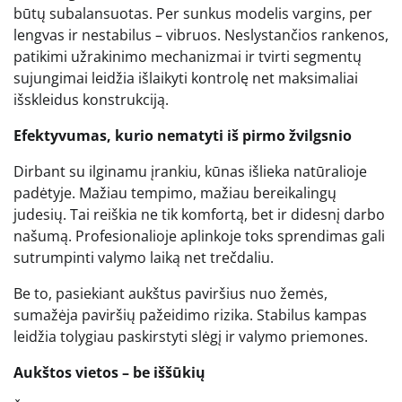
būtų subalansuotas. Per sunkus modelis vargins, per
lengvas ir nestabilus – vibruos. Neslystančios rankenos,
patikimi užrakinimo mechanizmai ir tvirti segmentų
sujungimai leidžia išlaikyti kontrolę net maksimaliai
išskleidus konstrukciją.
Efektyvumas, kurio nematyti iš pirmo žvilgsnio
Dirbant su ilginamu įrankiu, kūnas išlieka natūralioje
padėtyje. Mažiau tempimo, mažiau bereikalingų
judesių. Tai reiškia ne tik komfortą, bet ir didesnį darbo
našumą. Profesionalioje aplinkoje toks sprendimas gali
sutrumpinti valymo laiką net trečdaliu.
Be to, pasiekiant aukštus paviršius nuo žemės,
sumažėja paviršių pažeidimo rizika. Stabilus kampas
leidžia tolygiau paskirstyti slėgį ir valymo priemones.
Aukštos vietos – be iššūkių