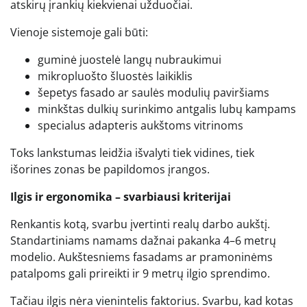
atskirų įrankių kiekvienai užduočiai.
Vienoje sistemoje gali būti:
guminė juostelė langų nubraukimui
mikropluošto šluostės laikiklis
šepetys fasado ar saulės modulių paviršiams
minkštas dulkių surinkimo antgalis lubų kampams
specialus adapteris aukštoms vitrinoms
Toks lankstumas leidžia išvalyti tiek vidines, tiek
išorines zonas be papildomos įrangos.
Ilgis ir ergonomika – svarbiausi kriterijai
Renkantis kotą, svarbu įvertinti realų darbo aukštį.
Standartiniams namams dažnai pakanka 4–6 metrų
modelio. Aukštesniems fasadams ar pramoninėms
patalpoms gali prireikti ir 9 metrų ilgio sprendimo.
Tačiau ilgis nėra vienintelis faktorius. Svarbu, kad kotas