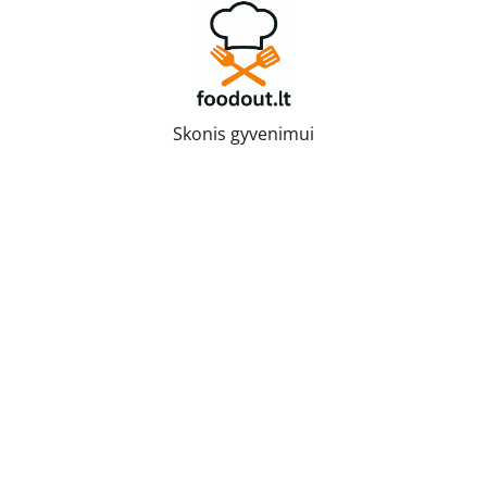
Skip
to
content
Skonis gyvenimui