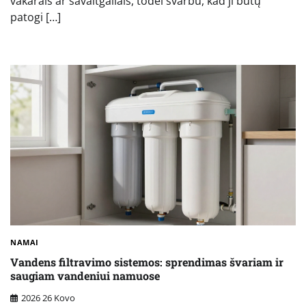
vakarais ar savaitgaliais, todėl svarbu, kad ji būtų
patogi […]
NAMAI
Vandens filtravimo sistemos: sprendimas švariam ir
saugiam vandeniui namuose
2026 26 Kovo