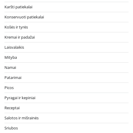
Karšti patiekalai
Konservuoti patiekalai
Košės ir tyrės
Kremai ir padažai
Laisvalaikis
Mityba
Namai
Patarimai
Picos
Pyragai ir kepiniai
Receptai
Salotos ir mišrainės
Sriubos