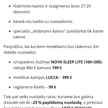
išskirtinės kainos ir staigmenos kovo 27-29
dienomis
beveik visi baldai su nuolaidomis
specialūs „atidarymo kainos“ pasiūlymai tik šiame
salone
Pavyzdžiui, kai kuriems modeliams bus taikomos itin
didelės nuolaidos:
ortopedinis čiužinys
NOVA SLEEP LITE (160×200)
vietoje 860 € kainuos
199 €
minkštas kampas
LUCCA
–
399 €
reglaineris-fotelis –
99 €
Taip pat veiks nuolaidų ratas, kuriame bus galima
išsisukti net iki
–25 % papildomą nuolaidą
, o pirkinius