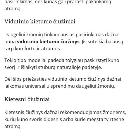
pasirinkimas, nes kūnas gali prarasti pakankamą
atramą.
Vidutinio kietumo čiužiniai
Daugeliui žmonių tinkamiausias pasirinkimas dažnai
būna
vidutinio kietumo čiužinys
. Jis suteikia balansą
tarp komforto ir atramos.
Tokio tipo modeliai padeda tolygiau paskirstyti kūno
svorį ir išlaikyti stuburą natūralioje padėtyje.
Dėl šios priežasties vidutinio kietumo čiužinys dažnai
laikomas universaliu sprendimu daugeliui žmonių.
Kietesni čiužiniai
Kietesnis čiužinys dažnai rekomenduojamas žmonėms,
kurių kūno svoris didesnis arba kurie mėgsta tvirtesnę
atramą.