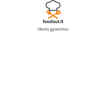
Skip
to
content
Skonis gyvenimui