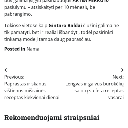
bus galima įsigyti pasinaudojus
ARTEA PERKU10
pasiūlymu – atsiskaityti per 10 mėnesių be
pabrangimo.
Tokiose vietose kaip
Gintaro Baldai
čiužinį galima ne
tik pamatyti, bet ir realiai išbandyti, todėl pasirinkti
tinkamą modelį tampa daug paprasčiau.
Posted in
Namai
Navigacija
Previous:
Next:
tarp
Paprastas ir skanus
Lengvas ir gaivus burokėlių
įrašų
vištienos mišrainės
salotų su feta receptas
receptas kiekvienai dienai
vasarai
Rekomenduojami straipsniai