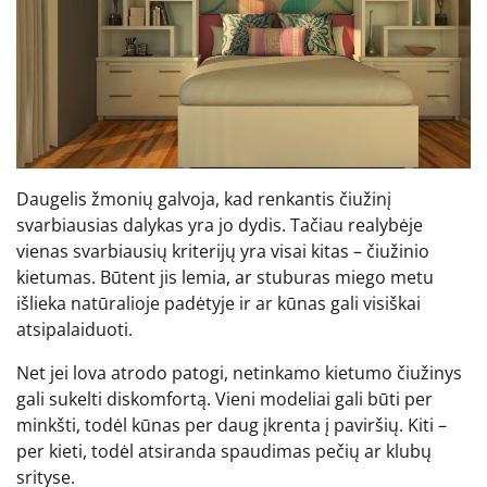
Daugelis žmonių galvoja, kad renkantis čiužinį
svarbiausias dalykas yra jo dydis. Tačiau realybėje
vienas svarbiausių kriterijų yra visai kitas – čiužinio
kietumas. Būtent jis lemia, ar stuburas miego metu
išlieka natūralioje padėtyje ir ar kūnas gali visiškai
atsipalaiduoti.
Net jei lova atrodo patogi, netinkamo kietumo čiužinys
gali sukelti diskomfortą. Vieni modeliai gali būti per
minkšti, todėl kūnas per daug įkrenta į paviršių. Kiti –
per kieti, todėl atsiranda spaudimas pečių ar klubų
srityse.