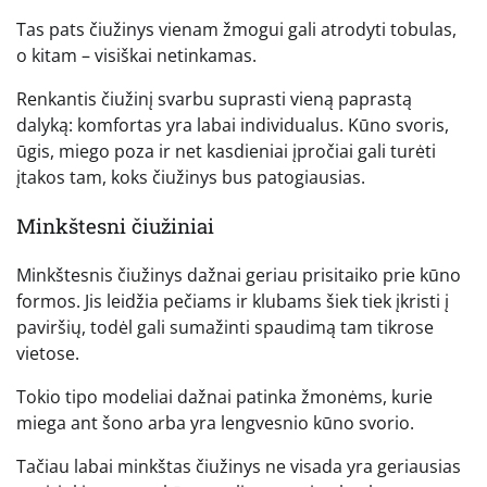
Tas pats čiužinys vienam žmogui gali atrodyti tobulas,
o kitam – visiškai netinkamas.
Renkantis čiužinį svarbu suprasti vieną paprastą
dalyką: komfortas yra labai individualus. Kūno svoris,
ūgis, miego poza ir net kasdieniai įpročiai gali turėti
įtakos tam, koks čiužinys bus patogiausias.
Minkštesni čiužiniai
Minkštesnis čiužinys dažnai geriau prisitaiko prie kūno
formos. Jis leidžia pečiams ir klubams šiek tiek įkristi į
paviršių, todėl gali sumažinti spaudimą tam tikrose
vietose.
Tokio tipo modeliai dažnai patinka žmonėms, kurie
miega ant šono arba yra lengvesnio kūno svorio.
Tačiau labai minkštas čiužinys ne visada yra geriausias