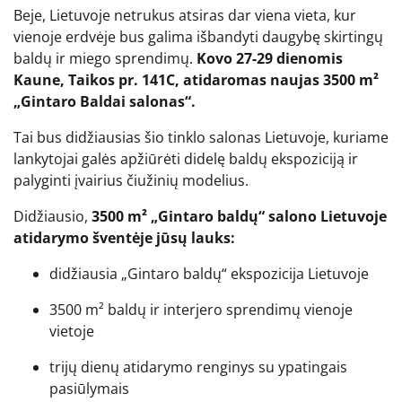
Beje, Lietuvoje netrukus atsiras dar viena vieta, kur
vienoje erdvėje bus galima išbandyti daugybę skirtingų
baldų ir miego sprendimų.
Kovo 27-29 dienomis
Kaune, Taikos pr. 141C, atidaromas naujas 3500 m²
„Gintaro Baldai salonas“.
Tai bus didžiausias šio tinklo salonas Lietuvoje, kuriame
lankytojai galės apžiūrėti didelę baldų ekspoziciją ir
palyginti įvairius čiužinių modelius.
Didžiausio,
3500 m² „Gintaro baldų“ salono Lietuvoje
atidarymo šventėje jūsų lauks:
didžiausia „Gintaro baldų“ ekspozicija Lietuvoje
3500 m² baldų ir interjero sprendimų vienoje
vietoje
trijų dienų atidarymo renginys su ypatingais
pasiūlymais