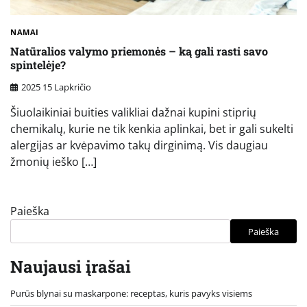
NAMAI
Natūralios valymo priemonės – ką gali rasti savo
spintelėje?
2025 15 Lapkričio
Šiuolaikiniai buities valikliai dažnai kupini stiprių
chemikalų, kurie ne tik kenkia aplinkai, bet ir gali sukelti
alergijas ar kvėpavimo takų dirginimą. Vis daugiau
žmonių ieško […]
Paieška
Paieška
Naujausi įrašai
Purūs blynai su maskarpone: receptas, kuris pavyks visiems