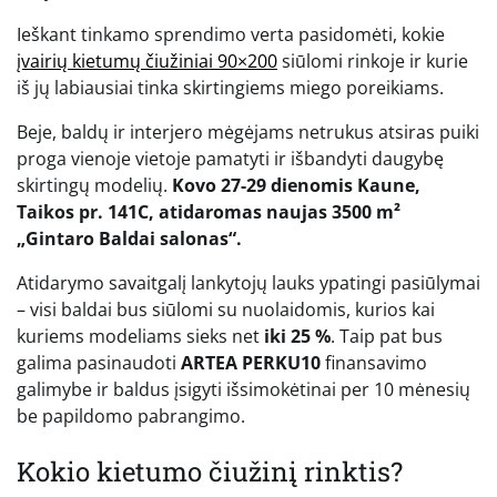
Ieškant tinkamo sprendimo verta pasidomėti, kokie
įvairių kietumų čiužiniai 90×200
siūlomi rinkoje ir kurie
iš jų labiausiai tinka skirtingiems miego poreikiams.
Beje, baldų ir interjero mėgėjams netrukus atsiras puiki
proga vienoje vietoje pamatyti ir išbandyti daugybę
skirtingų modelių.
Kovo 27-29 dienomis Kaune,
Taikos pr. 141C, atidaromas naujas 3500 m²
„Gintaro Baldai salonas“.
Atidarymo savaitgalį lankytojų lauks ypatingi pasiūlymai
– visi baldai bus siūlomi su nuolaidomis, kurios kai
kuriems modeliams sieks net
iki 25 %
. Taip pat bus
galima pasinaudoti
ARTEA PERKU10
finansavimo
galimybe ir baldus įsigyti išsimokėtinai per 10 mėnesių
be papildomo pabrangimo.
Kokio kietumo čiužinį rinktis?