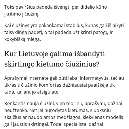
Toks paviršius padeda išvengti per didelio kūno
įkritimo į čiužinį.
Kai čiužinys yra pakankamai stabilus, kūnas gali išlaikyti
taisyklingą padėtį, o tai padeda užtikrinti patogų ir
kokybišką miegą.
Kur Lietuvoje galima išbandyti
skirtingo kietumo čiužinius?
Aprašymai internete gali būti labai informatyvūs, tačiau
tikrasis čiužinio komfortas dažniausiai paaiškėja tik
tada, kai ant jo atsigulate.
Renkantis naują čiužinį, vien teorinių aprašymų dažnai
neužtenka. Net jei nurodytas kietumas, sluoksnių
skaičius ar naudojamos medžiagos, kiekvienas modelis
gali jaustis skirtingai. Todėl specialistai dažnai