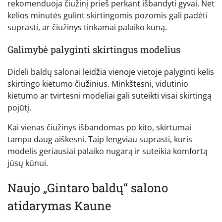
rekomenduoja čiužinį prieš perkant išbandyti gyvai. Net
kelios minutės gulint skirtingomis pozomis gali padėti
suprasti, ar čiužinys tinkamai palaiko kūną.
Galimybė palyginti skirtingus modelius
Dideli baldų salonai leidžia vienoje vietoje palyginti kelis
skirtingo kietumo čiužinius. Minkštesni, vidutinio
kietumo ar tvirtesni modeliai gali suteikti visai skirtingą
pojūtį.
Kai vienas čiužinys išbandomas po kito, skirtumai
tampa daug aiškesni. Taip lengviau suprasti, kuris
modelis geriausiai palaiko nugarą ir suteikia komfortą
jūsų kūnui.
Naujo „Gintaro baldų“ salono
atidarymas Kaune