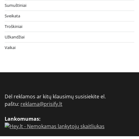
Sumuštiniai
Sveikata
Troškiniai
Užkandžiai
Vaikai
Dėl reklamos ar kitų klausimų susisiekite el.
paštu:
reklama@prisify.lt
Lankomumas: