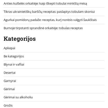
Anties kulšelės orkaitėje: kaip iškepti tobulai minkštą mėsą
Tikras ukrainietiškų barščių receptas: paslaptys tobulam skoniui
Agurkai pomidorų padaže: receptas, kurį norėsis valgyti šaukštais
Burnoje tirpstanti sprandinė orkaitėje: tobulas receptas
Kategorijos
Apkepai
Be kategorijos
Blynai ir vafliai
Desertai
Garnyrai
Gėrimai
Gėrimai su alkoholiu
Grožis