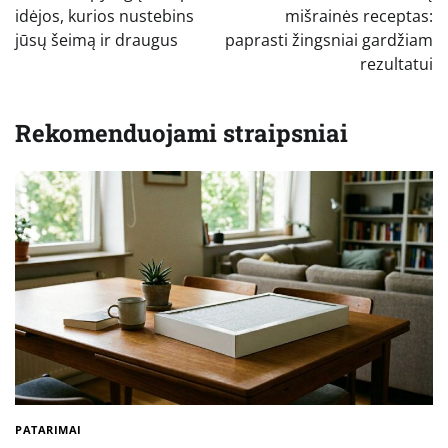
įrašų
idėjos, kurios nustebins
mišrainės receptas:
jūsų šeimą ir draugus
paprasti žingsniai gardžiam
rezultatui
Rekomenduojami straipsniai
PATARIMAI