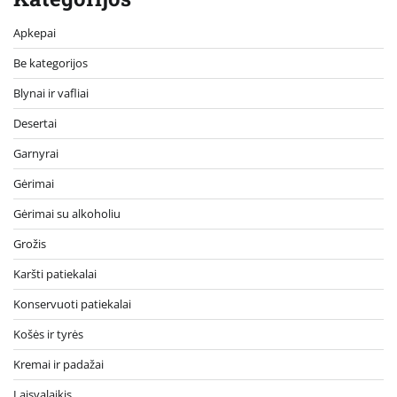
Apkepai
Be kategorijos
Blynai ir vafliai
Desertai
Garnyrai
Gėrimai
Gėrimai su alkoholiu
Grožis
Karšti patiekalai
Konservuoti patiekalai
Košės ir tyrės
Kremai ir padažai
Laisvalaikis