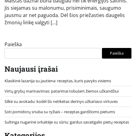
Maistas dažnai būna daugiau nei tik energijos šaltinis.
Jis siejamas su malonumu, prisiminimais, saugumo
jausmu ar net paguoda. Dėl šios priežasties daugelis
žmonių linkę valgyti […]
Paieška
Paieška
Naujausi įrašai
Klasikinė lazanija su jautiena: receptas, kuris pavyks visiems
Virtų grybų marinavimas: patarimai tobulam žiemos užkandžiui
Silkė su avokadu: kodėl šis netikėtas derinys užkariavo virtuves
Soti pomidorų sriuba su ryžiais – receptas gardžioms pietums
Sultinga nugarinė orkaitėje su sūriu: gardus savaitgalio pietų receptas
Kategorijos