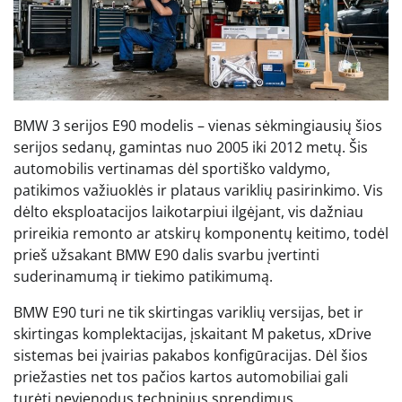
BMW 3 serijos E90 modelis – vienas sėkmingiausių šios
serijos sedanų, gamintas nuo 2005 iki 2012 metų. Šis
automobilis vertinamas dėl sportiško valdymo,
patikimos važiuoklės ir plataus variklių pasirinkimo. Vis
dėlto eksploatacijos laikotarpiui ilgėjant, vis dažniau
prireikia remonto ar atskirų komponentų keitimo, todėl
prieš užsakant BMW E90 dalis svarbu įvertinti
suderinamumą ir tiekimo patikimumą.
BMW E90 turi ne tik skirtingas variklių versijas, bet ir
skirtingas komplektacijas, įskaitant M paketus, xDrive
sistemas bei įvairias pakabos konfigūracijas. Dėl šios
priežasties net tos pačios kartos automobiliai gali
turėti nevienodus techninius sprendimus.