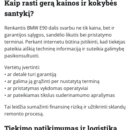
Kaip rasti gerą kainos ir kokybės
santykį?
Renkantis BMW E90 dalis svarbu ne tik kaina, bet ir
garantijos sąlygos, sandėlio likutis bei pristatymo
terminai. Perkant internetu būtina įsitikinti, kad tiekėjas
pateikia aiškią techninę informaciją ir suteikia galimybę
pasikonsultuoti.
Vertėtų įvertinti:
• ar detalė turi garantiją
• ar galima ją grąžinti per nustatytą terminą
• ar pristatymas vykdomas operatyviai
• ar pateikiamas tikslus suderinamumo aprašymas
Tai leidžia sumažinti finansinę riziką ir užtikrinti sklandų
remonto procesą.
Tiekimo patikimumas ir logistika