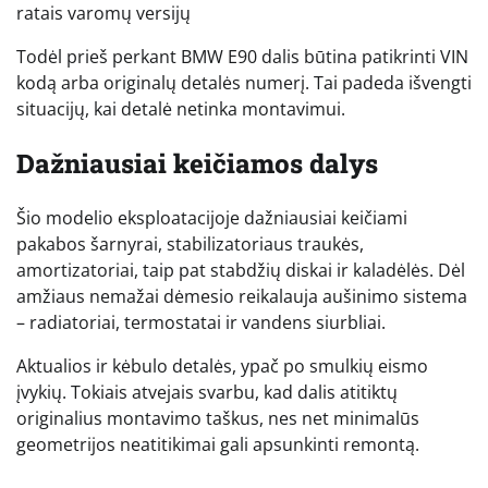
ratais varomų versijų
Todėl prieš perkant BMW E90 dalis būtina patikrinti VIN
kodą arba originalų detalės numerį. Tai padeda išvengti
situacijų, kai detalė netinka montavimui.
Dažniausiai keičiamos dalys
Šio modelio eksploatacijoje dažniausiai keičiami
pakabos šarnyrai, stabilizatoriaus traukės,
amortizatoriai, taip pat stabdžių diskai ir kaladėlės. Dėl
amžiaus nemažai dėmesio reikalauja aušinimo sistema
– radiatoriai, termostatai ir vandens siurbliai.
Aktualios ir kėbulo detalės, ypač po smulkių eismo
įvykių. Tokiais atvejais svarbu, kad dalis atitiktų
originalius montavimo taškus, nes net minimalūs
geometrijos neatitikimai gali apsunkinti remontą.