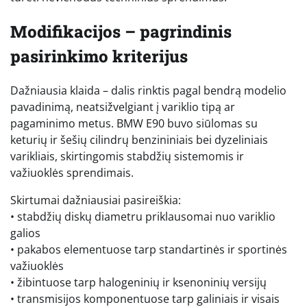
Modifikacijos – pagrindinis
pasirinkimo kriterijus
Dažniausia klaida – dalis rinktis pagal bendrą modelio
pavadinimą, neatsižvelgiant į variklio tipą ar
pagaminimo metus. BMW E90 buvo siūlomas su
keturių ir šešių cilindrų benzininiais bei dyzeliniais
varikliais, skirtingomis stabdžių sistemomis ir
važiuoklės sprendimais.
Skirtumai dažniausiai pasireiškia:
• stabdžių diskų diametru priklausomai nuo variklio
galios
• pakabos elementuose tarp standartinės ir sportinės
važiuoklės
• žibintuose tarp halogeninių ir ksenoninių versijų
• transmisijos komponentuose tarp galiniais ir visais