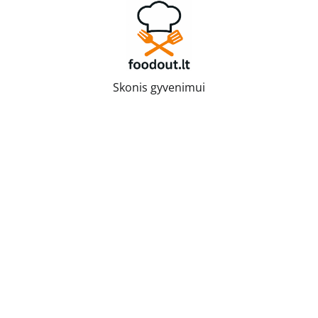
Skip
to
content
Skonis gyvenimui