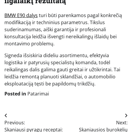
ilgalaikį rezultatą
BMW E90 dalys
turi būti parenkamos pagal konkrečią
modifikaciją ir techninius parametrus. Tikslus
suderinamumas, aiški garantija ir profesionali
konsultacija leidžia išvengti nereikalingų išlaidų bei
montavimo problemų.
Signeda išsiskiria dideliu asortimentu, efektyvia
logistika ir patyrusių specialistų komanda, todėl
reikalingas dalis galima gauti greitai ir užtikrintai. Tai
leidžia remontą planuoti sklandžiai, o automobilio
eksploataciją tęsti be papildomų trikdžių.
Posted in
Patarimai
Navigacija
Previous:
Next:
tarp
Skaniausi pyragų receptai:
Skaniausios burokėlių