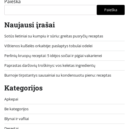
Paieška
Paieška
Naujausi įrašai
Sotūs lietiniai su kumpiu ir sūriu: greitas pusryčių receptas
Vištienos kulšelės orkaitėje: paslaptys tobulai odelei
Perlinių kruopų receptai: 5 idėjos sočiai ir pigiai vakarienei
Paprastas daržovių troškinys: vos keletas ingredientų
Burnoje tirpstantys sausainiai su kondensuotu pienu: receptas
Kategorijos
Apkepai
Be kategorijos
Blynai ir vafliai
Desertai