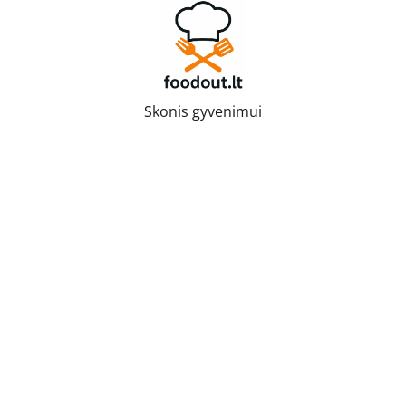
Skip
to
content
Skonis gyvenimui