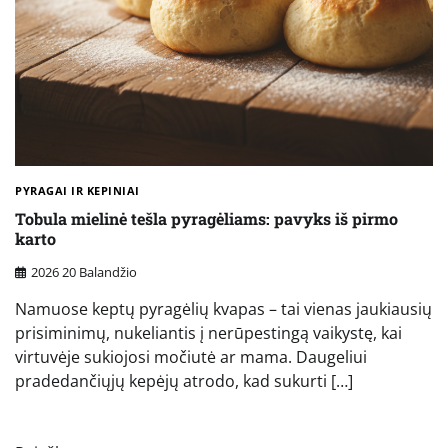
PYRAGAI IR KEPINIAI
Tobula mielinė tešla pyragėliams: pavyks iš pirmo
karto
2026 20 Balandžio
Namuose keptų pyragėlių kvapas – tai vienas jaukiausių
prisiminimų, nukeliantis į nerūpestingą vaikystę, kai
virtuvėje sukiojosi močiutė ar mama. Daugeliui
pradedančiųjų kepėjų atrodo, kad sukurti […]