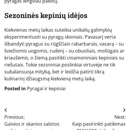
pyragas lengviau pakiltų.
Sezoninės kepinių idėjos
Kiekvienas metų laikas suteikia unikalių galimybių
eksperimentuoti su pyragų skoniais. Pavasarį verta
išbandyti pyragus su rūgščiais rabarbarais, vasarą – su
šviežiomis uogomis, rudenį – su obuoliais, moliūgais ar
kriaušėmis, o žiemą pasitikti cinamoniniais kepiniais su
riešutais. Tokie sezoniniai poslinkiai virtuvėje ne tik
subalansuoja mitybą, bet ir leidžia patirti tikrą
kulinarinį džiaugsmą kiekvieną metų laiką.
Posted in
Pyragai ir kepiniai
Navigacija
Previous:
Next:
tarp
Gaivios ir skanios salotos
Kaip pasirinkti patikimas