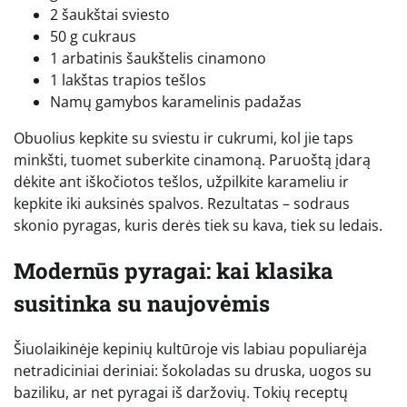
2 šaukštai sviesto
50 g cukraus
1 arbatinis šaukštelis cinamono
1 lakštas trapios tešlos
Namų gamybos karamelinis padažas
Obuolius kepkite su sviestu ir cukrumi, kol jie taps
minkšti, tuomet suberkite cinamoną. Paruoštą įdarą
dėkite ant iškočiotos tešlos, užpilkite karameliu ir
kepkite iki auksinės spalvos. Rezultatas – sodraus
skonio pyragas, kuris derės tiek su kava, tiek su ledais.
Modernūs pyragai: kai klasika
susitinka su naujovėmis
Šiuolaikinėje kepinių kultūroje vis labiau populiarėja
netradiciniai deriniai: šokoladas su druska, uogos su
baziliku, ar net pyragai iš daržovių. Tokių receptų