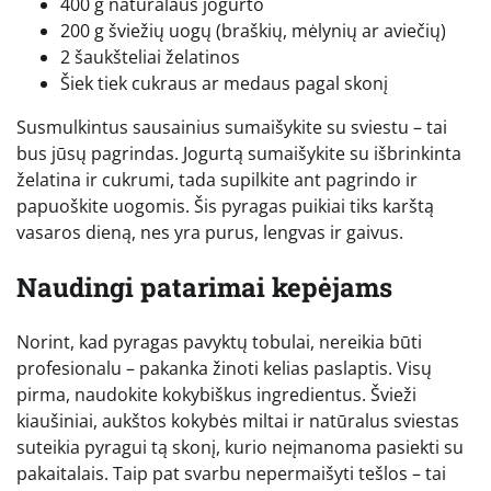
400 g natūralaus jogurto
200 g šviežių uogų (braškių, mėlynių ar aviečių)
2 šaukšteliai želatinos
Šiek tiek cukraus ar medaus pagal skonį
Susmulkintus sausainius sumaišykite su sviestu – tai
bus jūsų pagrindas. Jogurtą sumaišykite su išbrinkinta
želatina ir cukrumi, tada supilkite ant pagrindo ir
papuoškite uogomis. Šis pyragas puikiai tiks karštą
vasaros dieną, nes yra purus, lengvas ir gaivus.
Naudingi patarimai kepėjams
Norint, kad pyragas pavyktų tobulai, nereikia būti
profesionalu – pakanka žinoti kelias paslaptis. Visų
pirma, naudokite kokybiškus ingredientus. Švieži
kiaušiniai, aukštos kokybės miltai ir natūralus sviestas
suteikia pyragui tą skonį, kurio neįmanoma pasiekti su
pakaitalais. Taip pat svarbu nepermaišyti tešlos – tai