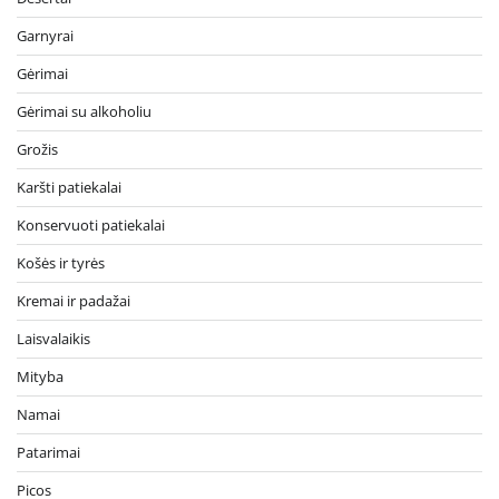
Garnyrai
Gėrimai
Gėrimai su alkoholiu
Grožis
Karšti patiekalai
Konservuoti patiekalai
Košės ir tyrės
Kremai ir padažai
Laisvalaikis
Mityba
Namai
Patarimai
Picos