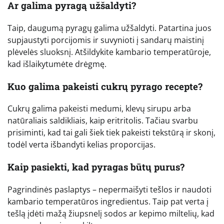
Ar galima pyragą užšaldyti?
Taip, daugumą pyragų galima užšaldyti. Patartina juos
supjaustyti porcijomis ir suvynioti į sandarų maistinį
plėvelės sluoksnį. Atšildykite kambario temperatūroje,
kad išlaikytumėte drėgmę.
Kuo galima pakeisti cukrų pyrago recepte?
Cukrų galima pakeisti medumi, klevų sirupu arba
natūraliais saldikliais, kaip eritritolis. Tačiau svarbu
prisiminti, kad tai gali šiek tiek pakeisti tekstūrą ir skonį,
todėl verta išbandyti kelias proporcijas.
Kaip pasiekti, kad pyragas būtų purus?
Pagrindinės paslaptys – nepermaišyti tešlos ir naudoti
kambario temperatūros ingredientus. Taip pat verta į
tešlą įdėti mažą žiupsnelį sodos ar kepimo miltelių, kad