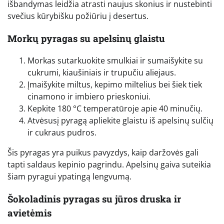
išbandymas leidžia atrasti naujus skonius ir nustebinti
svečius kūrybišku požiūriu į desertus.
Morkų pyragas su apelsinų glaistu
Morkas sutarkuokite smulkiai ir sumaišykite su
cukrumi, kiaušiniais ir trupučiu aliejaus.
Įmaišykite miltus, kepimo miltelius bei šiek tiek
cinamono ir imbiero prieskoniui.
Kepkite 180 °C temperatūroje apie 40 minučių.
Atvėsusį pyragą apliekite glaistu iš apelsinų sulčių
ir cukraus pudros.
Šis pyragas yra puikus pavyzdys, kaip daržovės gali
tapti saldaus kepinio pagrindu. Apelsinų gaiva suteikia
šiam pyragui ypatingą lengvumą.
Šokoladinis pyragas su jūros druska ir
avietėmis