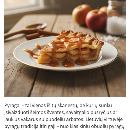
Pyragai – tai vienas iš tų skanėstų, be kurių sunku
įsivaizduoti šeimos šventes, savaitgalio pusryčius ar
jaukius vakarus su puodeliu arbatos. Lietuvių virtuvėje
pyragų tradicija itin gaji – nuo klasikinių obuolių pyragų