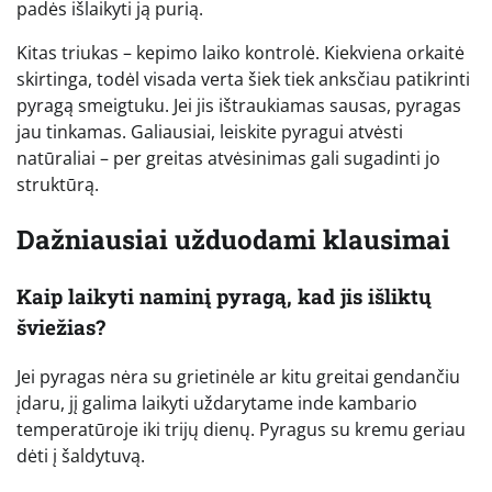
padės išlaikyti ją purią.
Kitas triukas – kepimo laiko kontrolė. Kiekviena orkaitė
skirtinga, todėl visada verta šiek tiek anksčiau patikrinti
pyragą smeigtuku. Jei jis ištraukiamas sausas, pyragas
jau tinkamas. Galiausiai, leiskite pyragui atvėsti
natūraliai – per greitas atvėsinimas gali sugadinti jo
struktūrą.
Dažniausiai užduodami klausimai
Kaip laikyti naminį pyragą, kad jis išliktų
šviežias?
Jei pyragas nėra su grietinėle ar kitu greitai gendančiu
įdaru, jį galima laikyti uždarytame inde kambario
temperatūroje iki trijų dienų. Pyragus su kremu geriau
dėti į šaldytuvą.