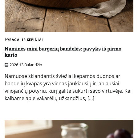
PYRAGAI IR KEPINIAI
Naminės mini burgerių bandelės: pavyks iš pirmo
karto
2026 13 Balandžio
Namuose sklandantis šviežiai kepamos duonos ar
bandelių kvapas yra vienas jaukiausių ir labiausiai
viliojančių potyrių, kurį galite sukurti savo virtuvėje. Kai
kalbame apie vakarėlių užkandžius, […]