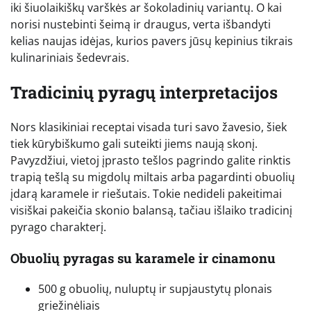
iki šiuolaikiškų varškės ar šokoladinių variantų. O kai
norisi nustebinti šeimą ir draugus, verta išbandyti
kelias naujas idėjas, kurios pavers jūsų kepinius tikrais
kulinariniais šedevrais.
Tradicinių pyragų interpretacijos
Nors klasikiniai receptai visada turi savo žavesio, šiek
tiek kūrybiškumo gali suteikti jiems naują skonį.
Pavyzdžiui, vietoj įprasto tešlos pagrindo galite rinktis
trapią tešlą su migdolų miltais arba pagardinti obuolių
įdarą karamele ir riešutais. Tokie nedideli pakeitimai
visiškai pakeičia skonio balansą, tačiau išlaiko tradicinį
pyrago charakterį.
Obuolių pyragas su karamele ir cinamonu
500 g obuolių, nuluptų ir supjaustytų plonais
griežinėliais