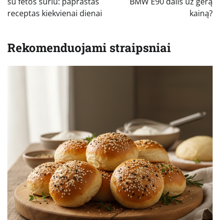
įrašų
su fetos sūriu: paprastas
BMW E90 dalis už gerą
receptas kiekvienai dienai
kainą?
Rekomenduojami straipsniai