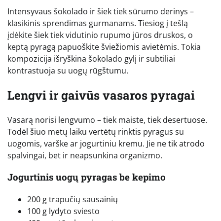
Intensyvaus šokolado ir šiek tiek sūrumo derinys –
klasikinis sprendimas gurmanams. Tiesiog į tešlą
įdėkite šiek tiek vidutinio rupumo jūros druskos, o
keptą pyragą papuoškite šviežiomis avietėmis. Tokia
kompozicija išryškina šokolado gylį ir subtiliai
kontrastuoja su uogų rūgštumu.
Lengvi ir gaivūs vasaros pyragai
Vasarą norisi lengvumo – tiek maiste, tiek desertuose.
Todėl šiuo metų laiku vertėtų rinktis pyragus su
uogomis, varške ar jogurtiniu kremu. Jie ne tik atrodo
spalvingai, bet ir neapsunkina organizmo.
Jogurtinis uogų pyragas be kepimo
200 g trapučių sausainių
100 g lydyto sviesto