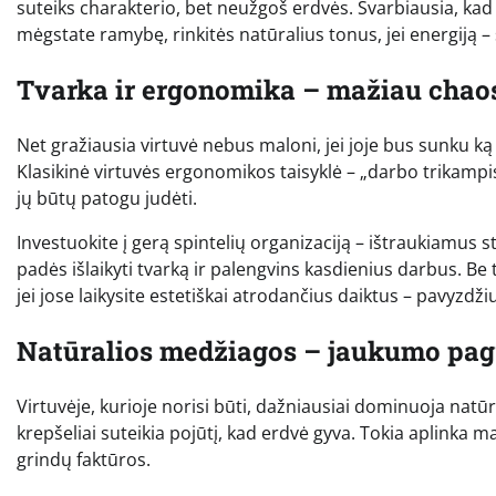
suteiks charakterio, bet neužgoš erdvės. Svarbiausia, kad
mėgstate ramybę, rinkitės natūralius tonus, jei energiją – 
Tvarka ir ergonomika – mažiau cha
Net gražiausia virtuvė nebus maloni, jei joje bus sunku ką 
Klasikinė virtuvės ergonomikos taisyklė – „darbo trikampis“:
jų būtų patogu judėti.
Investuokite į gerą spintelių organizaciją – ištraukiamus
padės išlaikyti tvarką ir palengvins kasdienius darbus. Be t
jei jose laikysite estetiškai atrodančius daiktus – pavyzdž
Natūralios medžiagos – jaukumo pag
Virtuvėje, kurioje norisi būti, dažniausiai dominuoja natū
krepšeliai suteikia pojūtį, kad erdvė gyva. Tokia aplinka ma
grindų faktūros.