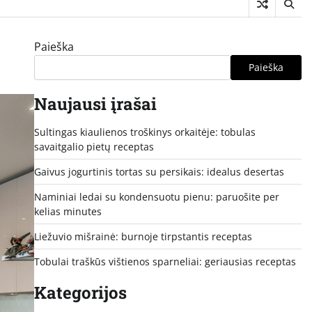
Paieška
Paieška
Naujausi įrašai
Sultingas kiaulienos troškinys orkaitėje: tobulas
savaitgalio pietų receptas
Gaivus jogurtinis tortas su persikais: idealus desertas
Naminiai ledai su kondensuotu pienu: paruošite per
kelias minutes
Liežuvio mišrainė: burnoje tirpstantis receptas
Tobulai traškūs vištienos sparneliai: geriausias receptas
Kategorijos