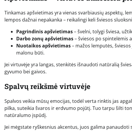
Tinkamas apšvietimas yra vienas svarbiausių aspektų, lemi
lempos dažnai nepakanka – reikalingi keli šviesos sluoksni
Pagrindinis apšvietimas
– švelni, tolygi šviesa, užt
Darbo zonų apšvietimas
– šviesos po spintelėmis ar
Nuotaikos apšvietimas
– mažos lemputės, šviesos j
malonu būti.
Jei virtuvėje yra langas, stenkitės išnaudoti natūralią švie
gyvumo bei gaivos.
Spalvų reikšmė virtuvėje
Spalvos veikia mūsų emocijas, todėl verta rinktis jas apgalv
pilka, suteikia švaros ir erdvumo pojūtį. Tuo tarpu šilti to
natūralumo įspūdį.
Jei mėgstate ryškesnius akcentus, juos galima panaudoti sai