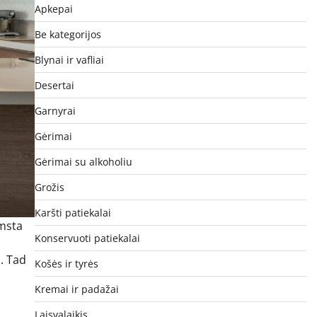
Apkepai
Be kategorijos
Blynai ir vafliai
Desertai
Garnyrai
Gėrimai
Gėrimai su alkoholiu
Grožis
Karšti patiekalai
imsta
Konservuoti patiekalai
o. Tad
Košės ir tyrės
Kremai ir padažai
Laisvalaikis