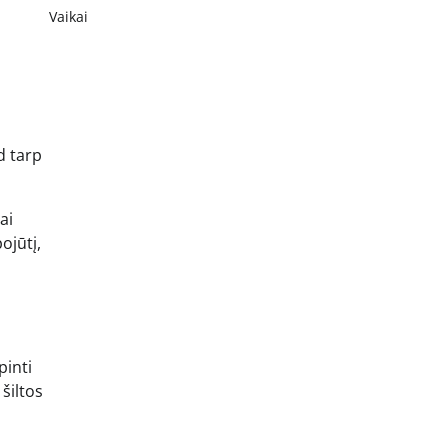
Vaikai
d tarp
ai
ojūtį,
pinti
 šiltos