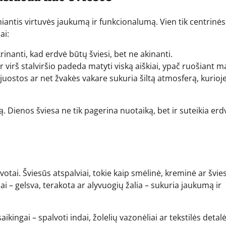
antis virtuvės jaukumą ir funkcionalumą. Vien tik centrinės
ai:
ikrinanti, kad erdvė būtų šviesi, bet ne akinanti.
 virš stalviršio padeda matyti viską aiškiai, ypač ruošiant ma
uostos ar net žvakės vakare sukuria šiltą atmosferą, kurioj
są. Dienos šviesa ne tik pagerina nuotaiką, bet ir suteikia erd
otai. Šviesūs atspalviai, tokie kaip smėlinė, kreminė ar švies
nai – gelsva, terakota ar alyvuogių žalia – sukuria jaukumą ir
kingai – spalvoti indai, žolelių vazonėliai ar tekstilės detal