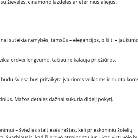
sų žieveles, cinamono lazdeles ar eterinius aliejus.
tonai suteikia ramybės, tamsūs – elegancijos, o šilti – jaukumo
uteikia erdvei lengvumo, tačiau reikalauja priežiūros.
u būdu šviesa bus pritaikyta įvairioms veikloms ir nuotaikom
ltinius. Mažos detalės dažnai sukuria didelį pokytį.
nimui – šviežias staltiesės raštas, keli prieskoninių žolelių
ką. Svarbiausia, kad ši erdvė atspindėtų jus – kad virtuvėje b