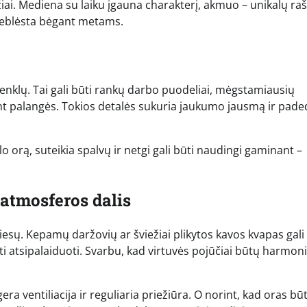
mžiai. Mediena su laiku įgauna charakterį, akmuo – unikalų raš
 neblėsta bėgant metams.
enklų. Tai gali būti rankų darbo puodeliai, mėgstamiausių
nt palangės. Tokios detalės sukuria jaukumo jausmą ir pade
alo orą, suteikia spalvų ir netgi gali būti naudingi gaminant –
 atmosferos dalis
šviesų. Kepamų daržovių ar šviežiai plikytos kavos kvapas gali
ti atsipalaiduoti. Svarbu, kad virtuvės pojūčiai būtų harmoni
a ventiliacija ir reguliaria priežiūra. O norint, kad oras bū