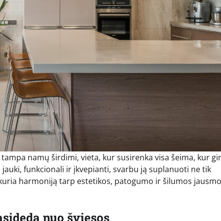
ai tampa namų širdimi, vieta, kur susirenka visa šeima, kur g
 jauki, funkcionali ir įkvepianti, svarbu ją suplanuoti ne tik
, sukuria harmoniją tarp estetikos, patogumo ir šilumos jausm
asideda nuo šviesos