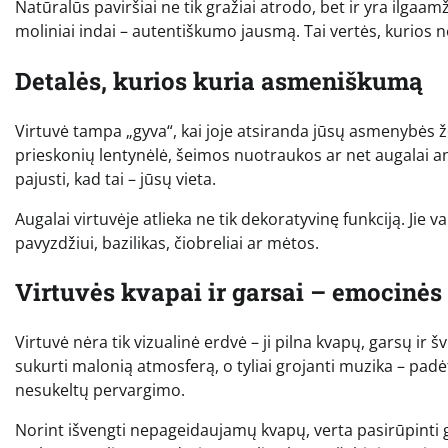
Natūralūs paviršiai ne tik gražiai atrodo, bet ir yra ilgaa
moliniai indai – autentiškumo jausmą. Tai vertės, kurios
Detalės, kurios kuria asmeniškumą
Virtuvė tampa „gyva“, kai joje atsiranda jūsų asmenybės ž
prieskonių lentynėlė, šeimos nuotraukos ar net augalai a
pajusti, kad tai – jūsų vieta.
Augalai virtuvėje atlieka ne tik dekoratyvinę funkciją. Jie v
pavyzdžiui, bazilikas, čiobreliai ar mėtos.
Virtuvės kvapai ir garsai – emocinės
Virtuvė nėra tik vizualinė erdvė – ji pilna kvapų, garsų ir 
sukurti malonią atmosferą, o tyliai grojanti muzika – padė
nesukeltų pervargimo.
Norint išvengti nepageidaujamų kvapų, verta pasirūpinti ger