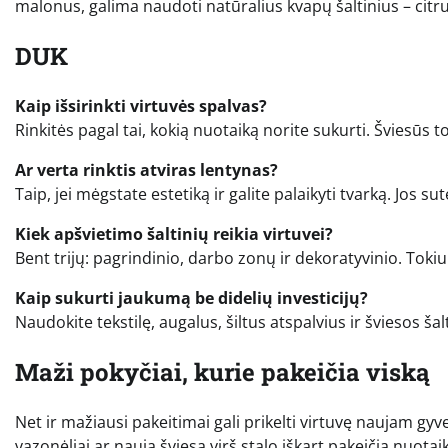
malonus, galima naudoti natūralius kvapų šaltinius – citru
DUK
Kaip išsirinkti virtuvės spalvas?
Rinkitės pagal tai, kokią nuotaiką norite sukurti. Šviesūs 
Ar verta rinktis atviras lentynas?
Taip, jei mėgstate estetiką ir galite palaikyti tvarką. Jos s
Kiek apšvietimo šaltinių reikia virtuvei?
Bent trijų: pagrindinio, darbo zonų ir dekoratyvinio. Toki
Kaip sukurti jaukumą be didelių investicijų?
Naudokite tekstilę, augalus, šiltus atspalvius ir šviesos ša
Maži pokyčiai, kurie pakeičia viską
Net ir mažiausi pakeitimai gali prikelti virtuvę naujam gyve
vazonėliai ar nauja šviesa virš stalo iškart pakeičia nuotai