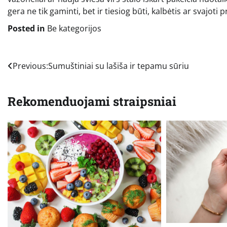
gera ne tik gaminti, bet ir tiesiog būti, kalbėtis ar svajoti
Posted in
Be kategorijos
Navigacija
Previous:
Sumuštiniai su lašiša ir tepamu sūriu
tarp
Rekomenduojami straipsniai
įrašų