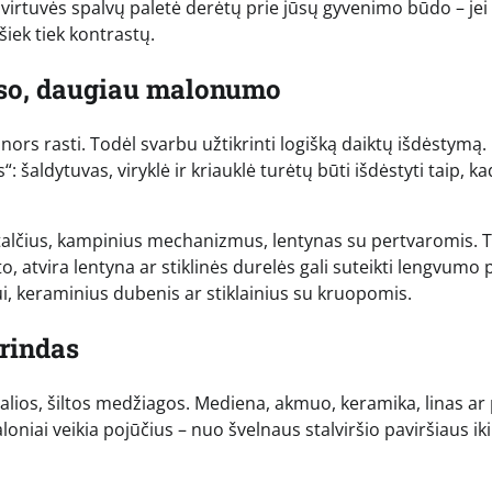
 virtuvės spalvų paletė derėtų prie jūsų gyvenimo būdo – jei
šiek tiek kontrastų.
oso, daugiau malonumo
nors rasti. Todėl svarbu užtikrinti logišką daiktų išdėstymą.
 šaldytuvas, viryklė ir kriauklė turėtų būti išdėstyti taip, ka
 stalčius, kampinius mechanizmus, lentynas su pertvaromis. T
o, atvira lentyna ar stiklinės durelės gali suteikti lengvumo p
iui, keraminius dubenis ar stiklainius su kruopomis.
rindas
ralios, šiltos medžiagos. Mediena, akmuo, keramika, linas ar 
loniai veikia pojūčius – nuo švelnaus stalviršio paviršiaus iki