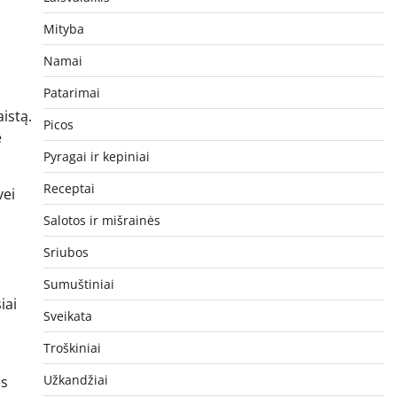
Mityba
Namai
Patarimai
istą.
Picos
e
Pyragai ir kepiniai
Receptai
vei
Salotos ir mišrainės
Sriubos
Sumuštiniai
iai
Sveikata
Troškiniai
Užkandžiai
ės