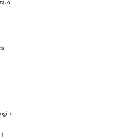
tą, o
da
ngi ir
tų