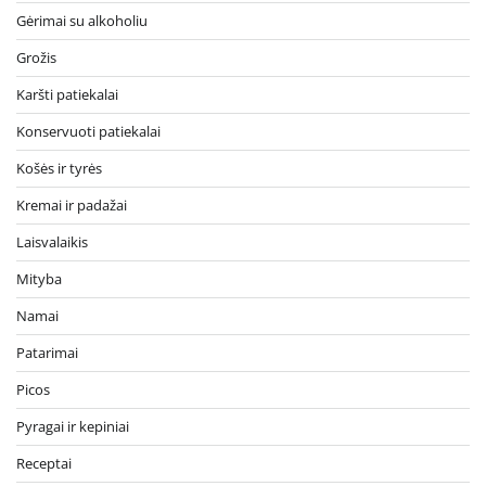
Gėrimai su alkoholiu
Grožis
Karšti patiekalai
Konservuoti patiekalai
Košės ir tyrės
Kremai ir padažai
Laisvalaikis
Mityba
Namai
Patarimai
Picos
Pyragai ir kepiniai
Receptai