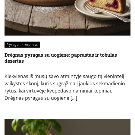
Pyragai ir kepiniai
Drėgnas pyragas su uogiene: paprastas ir tobulas
desertas
Kiekvienas iš mūsų savo atmintyje saugo tą vienintelį
vaikystės skonį, kuris sugrąžina į jaukius sekmadienio
rytus, kai virtuvėje kvepėdavo naminiai kepiniai.
Drėgnas pyragas su uogiene […]