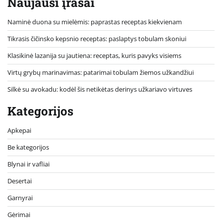
Naujausi įrašai
Naminė duona su mielėmis: paprastas receptas kiekvienam
Tikrasis čičinsko kepsnio receptas: paslaptys tobulam skoniui
Klasikinė lazanija su jautiena: receptas, kuris pavyks visiems
Virtų grybų marinavimas: patarimai tobulam žiemos užkandžiui
Silkė su avokadu: kodėl šis netikėtas derinys užkariavo virtuves
Kategorijos
Apkepai
Be kategorijos
Blynai ir vafliai
Desertai
Garnyrai
Gėrimai