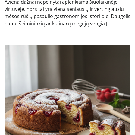
Aviena dažnai nepelnytai aplenkiama šiuolaikinėje
virtuvėje, nors tai yra viena seniausių ir vertingiausių
mėsos rūšių pasaulio gastronomijos istorijoje. Daugelis
namų šeimininkių ar kulinarų mėgėjų vengia […]