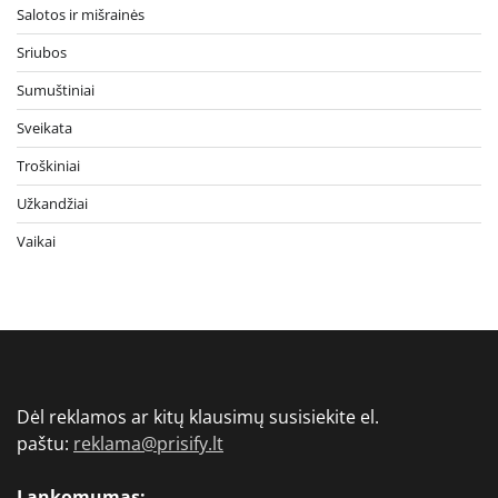
Salotos ir mišrainės
Sriubos
Sumuštiniai
Sveikata
Troškiniai
Užkandžiai
Vaikai
Dėl reklamos ar kitų klausimų susisiekite el.
paštu:
reklama@prisify.lt
Lankomumas: