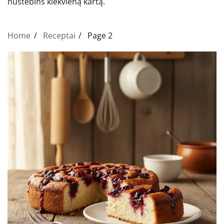
nustebins kiekvieną kartą.
Home
Receptai
Page 2