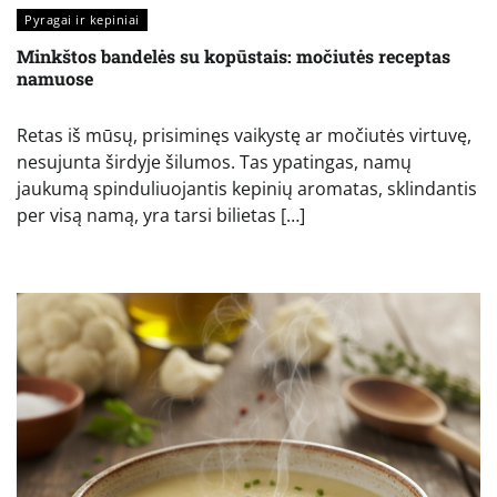
Pyragai ir kepiniai
Minkštos bandelės su kopūstais: močiutės receptas
namuose
Retas iš mūsų, prisiminęs vaikystę ar močiutės virtuvę,
nesujunta širdyje šilumos. Tas ypatingas, namų
jaukumą spinduliuojantis kepinių aromatas, sklindantis
per visą namą, yra tarsi bilietas […]