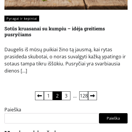
Pyragai ir kepiniai
Sotūs kruasanai su kumpiu – idėja greitiems
pusryčiams
Daugelis iš mūsų puikiai žino tą jausmą, kai rytas
prasideda skubotai, o noras suvalgyti kažką ypatingo ir
sotaus tampa tikru iššūkiu. Pusryčiai yra svarbiausia
dienos […]
Įrašų
1
2
3
…
128
puslapiavimas
Paieška
Paieška