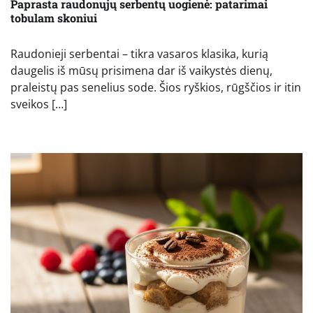
Paprasta raudonųjų serbentų uogienė: patarimai
tobulam skoniui
Raudonieji serbentai – tikra vasaros klasika, kurią
daugelis iš mūsų prisimena dar iš vaikystės dienų,
praleistų pas senelius sode. Šios ryškios, rūgščios ir itin
sveikos […]