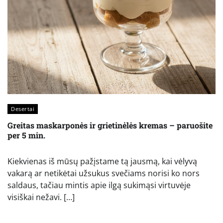
Desertai
Greitas maskarponės ir grietinėlės kremas – paruošite
per 5 min.
Kiekvienas iš mūsų pažįstame tą jausmą, kai vėlyvą
vakarą ar netikėtai užsukus svečiams norisi ko nors
saldaus, tačiau mintis apie ilgą sukimąsi virtuvėje
visiškai nežavi. […]