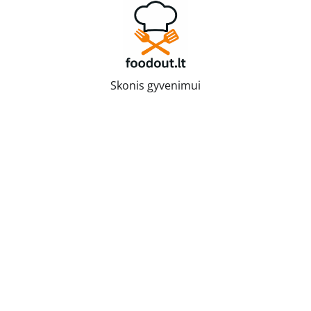
Skip
to
content
Skonis gyvenimui