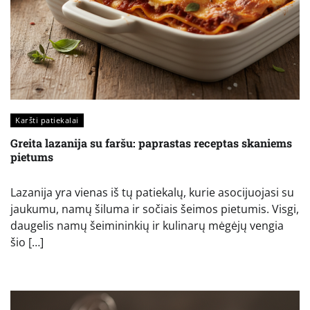
Karšti patiekalai
Greita lazanija su faršu: paprastas receptas skaniems
pietums
Lazanija yra vienas iš tų patiekalų, kurie asocijuojasi su
jaukumu, namų šiluma ir sočiais šeimos pietumis. Visgi,
daugelis namų šeimininkių ir kulinarų mėgėjų vengia
šio […]