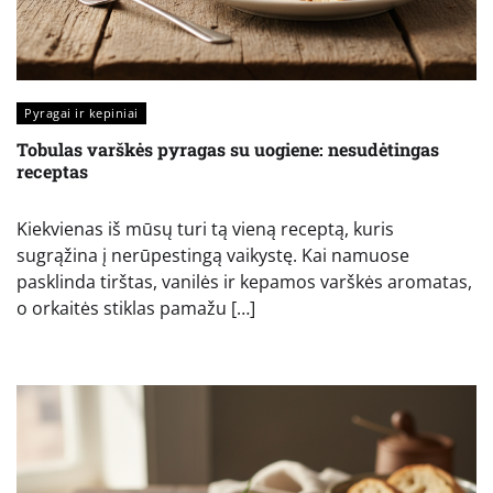
Pyragai ir kepiniai
Tobulas varškės pyragas su uogiene: nesudėtingas
receptas
Kiekvienas iš mūsų turi tą vieną receptą, kuris
sugrąžina į nerūpestingą vaikystę. Kai namuose
pasklinda tirštas, vanilės ir kepamos varškės aromatas,
o orkaitės stiklas pamažu […]