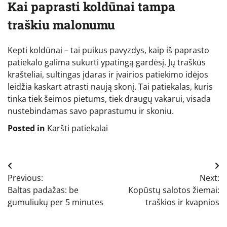
Kai paprasti koldūnai tampa
traškiu malonumu
Kepti koldūnai – tai puikus pavyzdys, kaip iš paprasto
patiekalo galima sukurti ypatingą gardėsį. Jų traškūs
krašteliai, sultingas įdaras ir įvairios patiekimo idėjos
leidžia kaskart atrasti naują skonį. Tai patiekalas, kuris
tinka tiek šeimos pietums, tiek draugų vakarui, visada
nustebindamas savo paprastumu ir skoniu.
Posted in
Karšti patiekalai
Navigacija
Previous:
Next:
tarp
Baltas padažas: be
Kopūstų salotos žiemai:
įrašų
gumuliukų per 5 minutes
traškios ir kvapnios