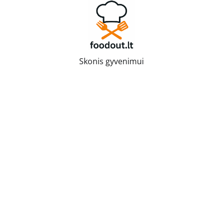
Skip
to
content
Skonis gyvenimui