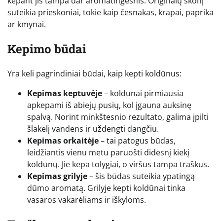
kepant jis tampa dar aromatingesnis. Originalų skonį
suteikia prieskoniai, tokie kaip česnakas, krapai, paprika
ar kmynai.
Kepimo būdai
Yra keli pagrindiniai būdai, kaip kepti koldūnus:
Kepimas keptuvėje
– koldūnai pirmiausia
apkepami iš abiejų pusių, kol įgauna auksinę
spalvą. Norint minkštesnio rezultato, galima įpilti
šlakelį vandens ir uždengti dangčiu.
Kepimas orkaitėje
– tai patogus būdas,
leidžiantis vienu metu paruošti didesnį kiekį
koldūnų. Jie kepa tolygiai, o viršus tampa traškus.
Kepimas grilyje
– šis būdas suteikia ypatingą
dūmo aromatą. Grilyje kepti koldūnai tinka
vasaros vakarėliams ir iškyloms.