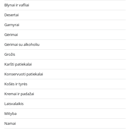
Blynai ir vafliai
Desertai
Garnyrai
Gėrimai
Gėrimai su alkoholiu
Grožis
Karšti patiekalai
Konservuoti patiekalai
Košės ir tyrės
Kremai ir padažai
Laisvalaikis
Mityba
Namai