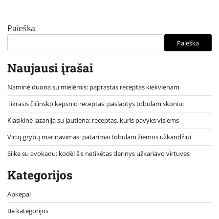
Paieška
Paieška
Naujausi įrašai
Naminė duona su mielėmis: paprastas receptas kiekvienam
Tikrasis čičinsko kepsnio receptas: paslaptys tobulam skoniui
Klasikinė lazanija su jautiena: receptas, kuris pavyks visiems
Virtų grybų marinavimas: patarimai tobulam žiemos užkandžiui
Silkė su avokadu: kodėl šis netikėtas derinys užkariavo virtuves
Kategorijos
Apkepai
Be kategorijos