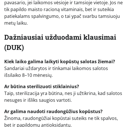
pavasario, jei laikomos vėsioje ir tamsioje vietoje. Jos ne
tik papildo maisto racioną vitaminais, bet ir suteikia
patiekalams spalvingumo, o tai ypač svarbu tamsiuoju
metų laiku.
Dažniausiai užduodami klausimai
(DUK)
Kiek laiko galima laikyti kopūstų salotas žiemai?
Sandariai uždarytos ir tinkamai laikomos salotos
išsilaiko 8–10 mėnesių.
Ar būtina sterilizuoti stiklainius?
Taip, sterilizacija yra būtina, nes ji užtikrina, kad salotos
nesuges ir išliks saugios vartoti.
Ar galima naudoti raudongūžius kopūstus?
Žinoma, raudongūžiai kopūstai suteiks ne tik spalvos,
bet ir papildomų antioksidantų.