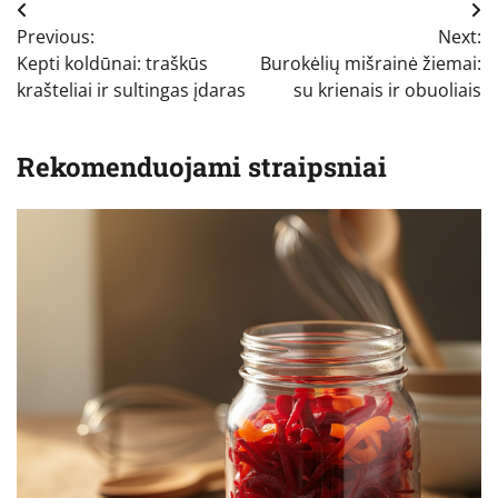
Navigacija
Previous:
Next:
tarp
Kepti koldūnai: traškūs
Burokėlių mišrainė žiemai:
įrašų
krašteliai ir sultingas įdaras
su krienais ir obuoliais
Rekomenduojami straipsniai