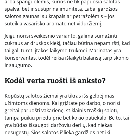
arba spanguolėmis, kurios ne tik papuošia salotas
spalva, bet ir sustiprina imunitetą. Labai gardžios
salotos gaunasi su krapais ar petražolėmis – jos
suteikia vasariško aromato net viduržiemį.
Jeigu norisi sveikesnio varianto, galima sumažinti
cukraus ar druskos kiekį, tačiau būtina nepamiršti, kad
tai gali turėti įtakos laikymo trukmei. Marinatas yra
konservantas, todėl reikia išlaikyti balansą tarp skonio
ir saugumo.
Kodėl verta ruošti iš anksto?
Kopūstų salotos žiemai yra tikras išsigelbėjimas
užimtoms dienoms. Kai grįžtate po darbo, o norisi
greitai paruošti vakarienę, stiklainis traškių salotų
tampa puikiu priedu prie bet kokio patiekalo. Be to, tai
yra būdas išsaugoti daržovių derlių, kad niekas
nesugestų. Šios salotos išlieka gardžios net iki