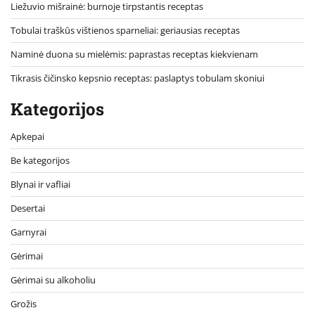
Liežuvio mišrainė: burnoje tirpstantis receptas
Tobulai traškūs vištienos sparneliai: geriausias receptas
Naminė duona su mielėmis: paprastas receptas kiekvienam
Tikrasis čičinsko kepsnio receptas: paslaptys tobulam skoniui
Kategorijos
Apkepai
Be kategorijos
Blynai ir vafliai
Desertai
Garnyrai
Gėrimai
Gėrimai su alkoholiu
Grožis