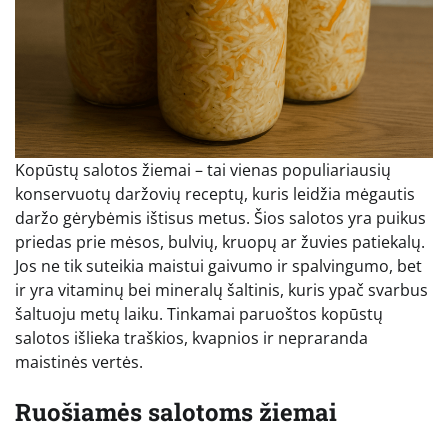
Kopūstų salotos žiemai – tai vienas populiariausių
konservuotų daržovių receptų, kuris leidžia mėgautis
daržo gėrybėmis ištisus metus. Šios salotos yra puikus
priedas prie mėsos, bulvių, kruopų ar žuvies patiekalų.
Jos ne tik suteikia maistui gaivumo ir spalvingumo, bet
ir yra vitaminų bei mineralų šaltinis, kuris ypač svarbus
šaltuoju metų laiku. Tinkamai paruoštos kopūstų
salotos išlieka traškios, kvapnios ir nepraranda
maistinės vertės.
Ruošiamės salotoms žiemai