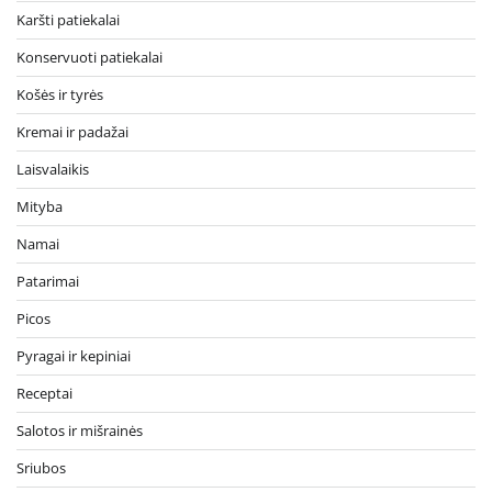
Karšti patiekalai
Konservuoti patiekalai
Košės ir tyrės
Kremai ir padažai
Laisvalaikis
Mityba
Namai
Patarimai
Picos
Pyragai ir kepiniai
Receptai
Salotos ir mišrainės
Sriubos