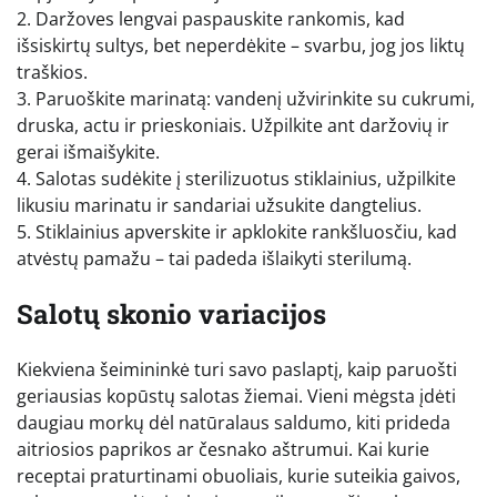
2. Daržoves lengvai paspauskite rankomis, kad
išsiskirtų sultys, bet neperdėkite – svarbu, jog jos liktų
traškios.
3. Paruoškite marinatą: vandenį užvirinkite su cukrumi,
druska, actu ir prieskoniais. Užpilkite ant daržovių ir
gerai išmaišykite.
4. Salotas sudėkite į sterilizuotus stiklainius, užpilkite
likusiu marinatu ir sandariai užsukite dangtelius.
5. Stiklainius apverskite ir apklokite rankšluosčiu, kad
atvėstų pamažu – tai padeda išlaikyti sterilumą.
Salotų skonio variacijos
Kiekviena šeimininkė turi savo paslaptį, kaip paruošti
geriausias kopūstų salotas žiemai. Vieni mėgsta įdėti
daugiau morkų dėl natūralaus saldumo, kiti prideda
aitriosios paprikos ar česnako aštrumui. Kai kurie
receptai praturtinami obuoliais, kurie suteikia gaivos,