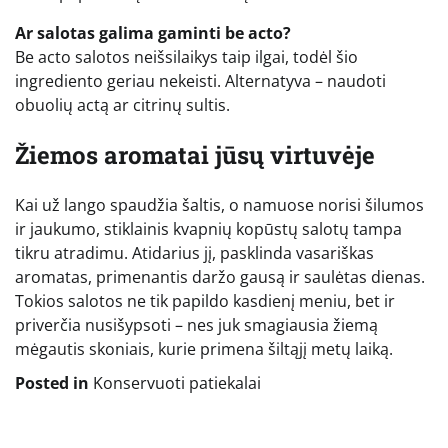
Ar salotas galima gaminti be acto?
Be acto salotos neišsilaikys taip ilgai, todėl šio
ingrediento geriau nekeisti. Alternatyva – naudoti
obuolių actą ar citrinų sultis.
Žiemos aromatai jūsų virtuvėje
Kai už lango spaudžia šaltis, o namuose norisi šilumos
ir jaukumo, stiklainis kvapnių kopūstų salotų tampa
tikru atradimu. Atidarius jį, pasklinda vasariškas
aromatas, primenantis daržo gausą ir saulėtas dienas.
Tokios salotos ne tik papildo kasdienį meniu, bet ir
priverčia nusišypsoti – nes juk smagiausia žiemą
mėgautis skoniais, kurie primena šiltąjį metų laiką.
Posted in
Konservuoti patiekalai