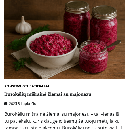
KONSERVUOTI PATIEKALAI
Burokėlių mišrainė žiemai su majonezu
2025 3 Lapkričio
Burokėlių mišrainė žiemai su majonezu – tai vienas iš
tų patiekalų, kuris daugelio šeimų šaltuoju metų laiku
tampa tikru stalo akcentu. Burokėliai ne tik suteikia […]