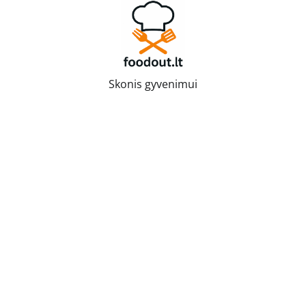
Skip
to
content
Skonis gyvenimui