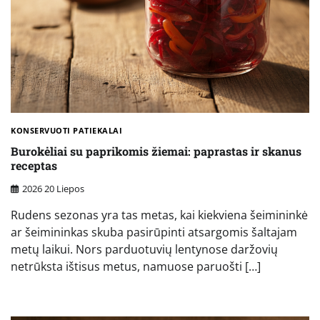
KONSERVUOTI PATIEKALAI
Burokėliai su paprikomis žiemai: paprastas ir skanus
receptas
2026 20 Liepos
Rudens sezonas yra tas metas, kai kiekviena šeimininkė
ar šeimininkas skuba pasirūpinti atsargomis šaltajam
metų laikui. Nors parduotuvių lentynose daržovių
netrūksta ištisus metus, namuose paruošti […]