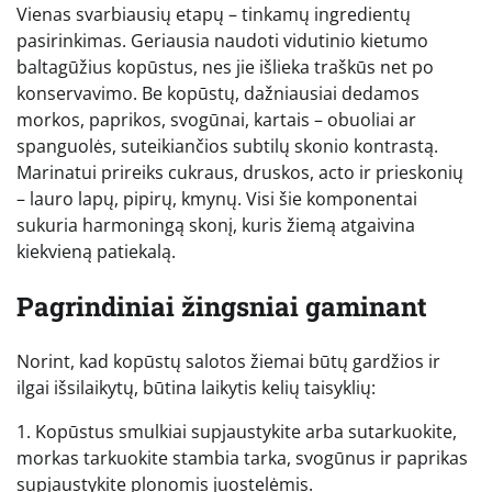
Vienas svarbiausių etapų – tinkamų ingredientų
pasirinkimas. Geriausia naudoti vidutinio kietumo
baltagūžius kopūstus, nes jie išlieka traškūs net po
konservavimo. Be kopūstų, dažniausiai dedamos
morkos, paprikos, svogūnai, kartais – obuoliai ar
spanguolės, suteikiančios subtilų skonio kontrastą.
Marinatui prireiks cukraus, druskos, acto ir prieskonių
– lauro lapų, pipirų, kmynų. Visi šie komponentai
sukuria harmoningą skonį, kuris žiemą atgaivina
kiekvieną patiekalą.
Pagrindiniai žingsniai gaminant
Norint, kad kopūstų salotos žiemai būtų gardžios ir
ilgai išsilaikytų, būtina laikytis kelių taisyklių:
1. Kopūstus smulkiai supjaustykite arba sutarkuokite,
morkas tarkuokite stambia tarka, svogūnus ir paprikas
supjaustykite plonomis juostelėmis.