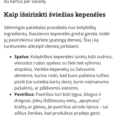
du kartus per savaitę.
Kaip išsirinkti šviežias kepenėles
Sėkmingas patiekalas prasideda nuo kokybiškų
ingredientų. Kiaulienos kepenėlės greitai genda, todėl
jų pasirinkimui skirkite ypatingą dėmesį. Štai į ką
turėtumėte atkreipti dėmesį pirkdami:
Spalva:
Kokybiškos kepenėlės turėtų būti sodrios,
vienodos rudos spalvos su šiek tiek vyšniniu
atspalviu. Venkite kepenėlių su žalsvomis
dėmėmis, kurios rodo, kad buvo pažeista tulžies
pūslė (tai suteikia kartų skonį, kurio neįmanoma
pašalinti), ar pilkšvomis vietomis.
Paviršius:
Paviršius turi būti lygus, blizgus ir
drėgnas. Jokių išdžiūvusių vietų, „apvytusių“
kraštų ar gleivių. Jei paviršius atrodo lipnus – tai
aiškus ženklas, kad produktas pradėjo gesti.