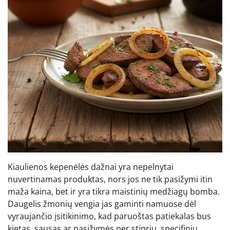
Kiaulienos kepenėlės dažnai yra nepelnytai
nuvertinamas produktas, nors jos ne tik pasižymi itin
maža kaina, bet ir yra tikra maistinių medžiagų bomba.
Daugelis žmonių vengia jas gaminti namuose dėl
vyraujančio įsitikinimo, kad paruoštas patiekalas bus
kietas, sausas ar pasižymės per stipriu, specifiniu