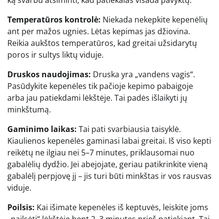
ką svarbu atsiminti, kad patiekalas visada pavyktų:
Temperatūros kontrolė:
Niekada nekepkite kepenėlių
ant per mažos ugnies. Lėtas kepimas jas džiovina.
Reikia aukštos temperatūros, kad greitai užsidarytų
poros ir sultys liktų viduje.
Druskos naudojimas:
Druska yra „vandens vagis“.
Pasūdykite kepenėles tik pačioje kepimo pabaigoje
arba jau patiekdami lėkštėje. Tai padės išlaikyti jų
minkštumą.
Gaminimo laikas:
Tai pati svarbiausia taisyklė.
Kiaulienos kepenėlės gaminasi labai greitai. Iš viso kepti
reikėtų ne ilgiau nei 5–7 minutes, priklausomai nuo
gabalėlių dydžio. Jei abejojate, geriau patikrinkite vieną
gabalėlį perpjovę jį – jis turi būti minkštas ir vos rausvas
viduje.
Poilsis:
Kai išimate kepenėles iš keptuvės, leiskite joms