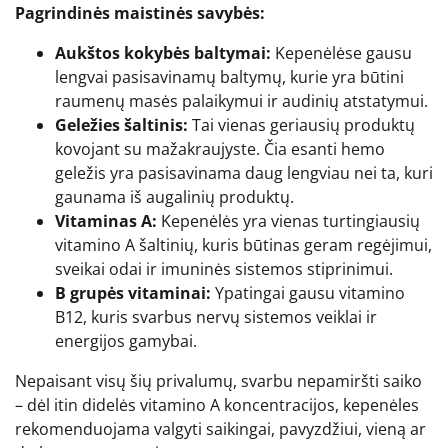
Pagrindinės maistinės savybės:
Aukštos kokybės baltymai:
Kepenėlėse gausu
lengvai pasisavinamų baltymų, kurie yra būtini
raumenų masės palaikymui ir audinių atstatymui.
Geležies šaltinis:
Tai vienas geriausių produktų
kovojant su mažakraujyste. Čia esanti hemo
geležis yra pasisavinama daug lengviau nei ta, kuri
gaunama iš augalinių produktų.
Vitaminas A:
Kepenėlės yra vienas turtingiausių
vitamino A šaltinių, kuris būtinas geram regėjimui,
sveikai odai ir imuninės sistemos stiprinimui.
B grupės vitaminai:
Ypatingai gausu vitamino
B12, kuris svarbus nervų sistemos veiklai ir
energijos gamybai.
Nepaisant visų šių privalumų, svarbu nepamiršti saiko
– dėl itin didelės vitamino A koncentracijos, kepenėles
rekomenduojama valgyti saikingai, pavyzdžiui, vieną ar