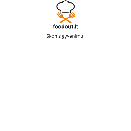
Skip
to
content
Skonis gyvenimui