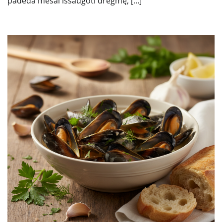
padeda mėsai išsaugoti drėgmę, […]