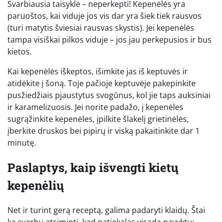
Svarbiausia taisyklė – neperkepti! Kepenėlės yra
paruoštos, kai viduje jos vis dar yra šiek tiek rausvos
(turi matytis šviesiai rausvas skystis). Jei kepenėlės
tampa visiškai pilkos viduje – jos jau perkepusios ir bus
kietos.
Kai kepenėlės iškeptos, išimkite jas iš keptuvės ir
atidėkite į šoną. Toje pačioje keptuvėje pakepinkite
pusžiedžiais pjaustytus svogūnus, kol jie taps auksiniai
ir karamelizuosis. Jei norite padažo, į kepenėles
sugrąžinkite kepenėles, įpilkite šlakelį grietinėlės,
įberkite druskos bei pipirų ir viską pakaitinkite dar 1
minutę.
Paslaptys, kaip išvengti kietų
kepenėlių
Net ir turint gerą receptą, galima padaryti klaidų. Štai