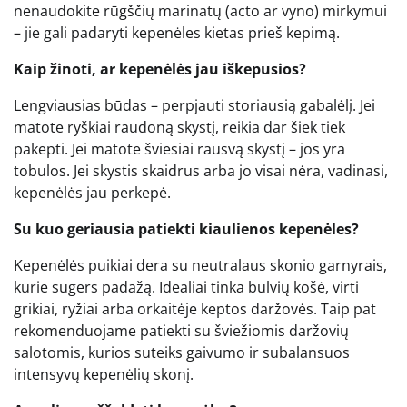
nenaudokite rūgščių marinatų (acto ar vyno) mirkymui
– jie gali padaryti kepenėles kietas prieš kepimą.
Kaip žinoti, ar kepenėlės jau iškepusios?
Lengviausias būdas – perpjauti storiausią gabalėlį. Jei
matote ryškiai raudoną skystį, reikia dar šiek tiek
pakepti. Jei matote šviesiai rausvą skystį – jos yra
tobulos. Jei skystis skaidrus arba jo visai nėra, vadinasi,
kepenėlės jau perkepė.
Su kuo geriausia patiekti kiaulienos kepenėles?
Kepenėlės puikiai dera su neutralaus skonio garnyrais,
kurie sugers padažą. Idealiai tinka bulvių košė, virti
grikiai, ryžiai arba orkaitėje keptos daržovės. Taip pat
rekomenduojame patiekti su šviežiomis daržovių
salotomis, kurios suteiks gaivumo ir subalansuos
intensyvų kepenėlių skonį.