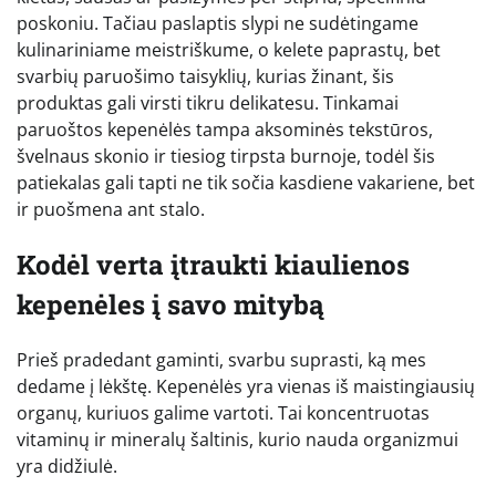
poskoniu. Tačiau paslaptis slypi ne sudėtingame
kulinariniame meistriškume, o kelete paprastų, bet
svarbių paruošimo taisyklių, kurias žinant, šis
produktas gali virsti tikru delikatesu. Tinkamai
paruoštos kepenėlės tampa aksominės tekstūros,
švelnaus skonio ir tiesiog tirpsta burnoje, todėl šis
patiekalas gali tapti ne tik sočia kasdiene vakariene, bet
ir puošmena ant stalo.
Kodėl verta įtraukti kiaulienos
kepenėles į savo mitybą
Prieš pradedant gaminti, svarbu suprasti, ką mes
dedame į lėkštę. Kepenėlės yra vienas iš maistingiausių
organų, kuriuos galime vartoti. Tai koncentruotas
vitaminų ir mineralų šaltinis, kurio nauda organizmui
yra didžiulė.