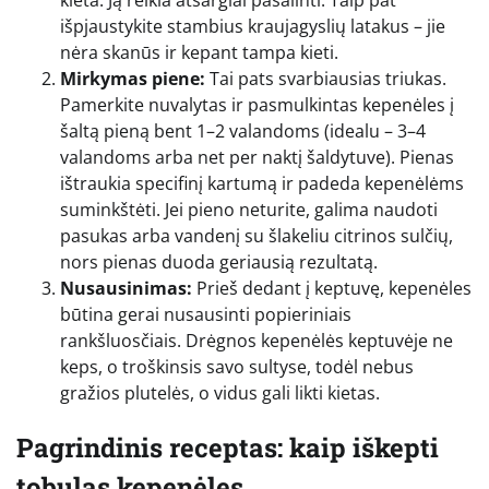
kieta. Ją reikia atsargiai pašalinti. Taip pat
išpjaustykite stambius kraujagyslių latakus – jie
nėra skanūs ir kepant tampa kieti.
Mirkymas piene:
Tai pats svarbiausias triukas.
Pamerkite nuvalytas ir pasmulkintas kepenėles į
šaltą pieną bent 1–2 valandoms (idealu – 3–4
valandoms arba net per naktį šaldytuve). Pienas
ištraukia specifinį kartumą ir padeda kepenėlėms
suminkštėti. Jei pieno neturite, galima naudoti
pasukas arba vandenį su šlakeliu citrinos sulčių,
nors pienas duoda geriausią rezultatą.
Nusausinimas:
Prieš dedant į keptuvę, kepenėles
būtina gerai nusausinti popieriniais
rankšluosčiais. Drėgnos kepenėlės keptuvėje ne
keps, o troškinsis savo sultyse, todėl nebus
gražios plutelės, o vidus gali likti kietas.
Pagrindinis receptas: kaip iškepti
tobulas kepenėles