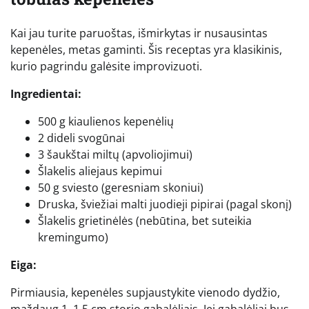
Kai jau turite paruoštas, išmirkytas ir nusausintas
kepenėles, metas gaminti. Šis receptas yra klasikinis,
kurio pagrindu galėsite improvizuoti.
Ingredientai:
500 g kiaulienos kepenėlių
2 dideli svogūnai
3 šaukštai miltų (apvoliojimui)
Šlakelis aliejaus kepimui
50 g sviesto (geresniam skoniui)
Druska, šviežiai malti juodieji pipirai (pagal skonį)
Šlakelis grietinėlės (nebūtina, bet suteikia
kremingumo)
Eiga:
Pirmiausia, kepenėles supjaustykite vienodo dydžio,