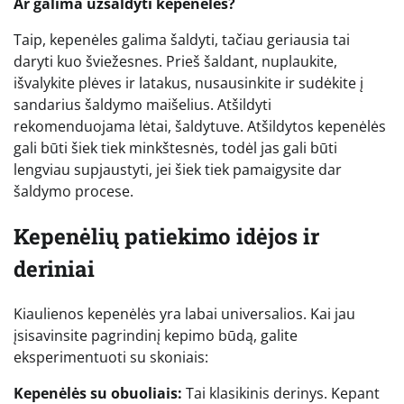
Ar galima užšaldyti kepenėles?
Taip, kepenėles galima šaldyti, tačiau geriausia tai
daryti kuo šviežesnes. Prieš šaldant, nuplaukite,
išvalykite plėves ir latakus, nusausinkite ir sudėkite į
sandarius šaldymo maišelius. Atšildyti
rekomenduojama lėtai, šaldytuve. Atšildytos kepenėlės
gali būti šiek tiek minkštesnės, todėl jas gali būti
lengviau supjaustyti, jei šiek tiek pamaigysite dar
šaldymo procese.
Kepenėlių patiekimo idėjos ir
deriniai
Kiaulienos kepenėlės yra labai universalios. Kai jau
įsisavinsite pagrindinį kepimo būdą, galite
eksperimentuoti su skoniais:
Kepenėlės su obuoliais:
Tai klasikinis derinys. Kepant