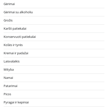
Gėrimai
Gėrimai su alkoholiu
Grožis
Karšti patiekalai
Konservuoti patiekalai
Košės ir tyrės
Kremai ir padažai
Laisvalaikis
Mityba
Namai
Patarimai
Picos
Pyragai ir kepiniai