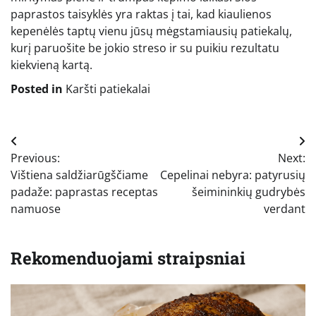
paprastos taisyklės yra raktas į tai, kad kiaulienos
kepenėlės taptų vienu jūsų mėgstamiausių patiekalų,
kurį paruošite be jokio streso ir su puikiu rezultatu
kiekvieną kartą.
Posted in
Karšti patiekalai
Navigacija
Previous:
Next:
tarp
Vištiena saldžiarūgščiame
Cepelinai nebyra: patyrusių
įrašų
padaže: paprastas receptas
šeimininkių gudrybės
namuose
verdant
Rekomenduojami straipsniai