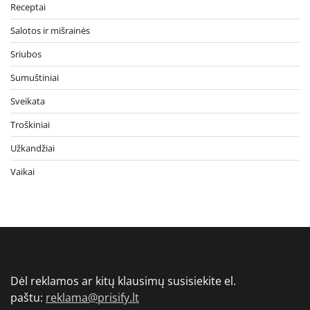
Receptai
Salotos ir mišrainės
Sriubos
Sumuštiniai
Sveikata
Troškiniai
Užkandžiai
Vaikai
Dėl reklamos ar kitų klausimų susisiekite el.
paštu:
reklama@prisify.lt