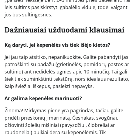
„pailsėti“ lėkštėje bent 2–3 minutes prieš patiekiant. Tai
leis sultims pasiskirstyti gabalėlio viduje, todėl valgant
jos bus sultingesnės.
Dažniausiai užduodami klausimai
Ką daryti, jei kepenėlės vis tiek išėjo kietos?
Jei jau taip atsitiko, nepanikuokite. Galite pabandyti jas
patroškinti su padažu (grietinėlės, pomidorų pastos ar
sultinio) ant nedidelės ugnies apie 10 minučių. Tai gali
šiek tiek suminkštinti tekstūrą, nors idealaus rezultato,
kaip šviežiai iškepus, pasiekti nepavyks.
Ar galima kepenėles marinuoti?
Žinoma! Mirkymas piene yra pagrindas, tačiau galite
pridėti prieskonių į marinatą. Česnakas, svogūnai,
džiovinti žolelių mišiniai (pavyzdžiui, čiobreliai ar
raudonėliai) puikiai dera su kepenėlėmis. Tik