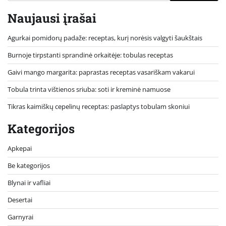
Naujausi įrašai
Agurkai pomidorų padaže: receptas, kurį norėsis valgyti šaukštais
Burnoje tirpstanti sprandinė orkaitėje: tobulas receptas
Gaivi mango margarita: paprastas receptas vasariškam vakarui
Tobula trinta vištienos sriuba: soti ir kreminė namuose
Tikras kaimiškų cepelinų receptas: paslaptys tobulam skoniui
Kategorijos
Apkepai
Be kategorijos
Blynai ir vafliai
Desertai
Garnyrai