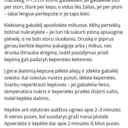
maždaug 1–1,5 cm storio gabalėliais. Jei gabalėliai bus
per stori, išorė per keps, o vidus liks žalias, jei per ploni
– labai lengvai perkepsite ir jie taps kieti.
Kiekvieną gabalėlį apvoliokite miltuose. Miltų perteklių
būtinai nukratykite – jie turi tik sukurti ploną apsauginę
plėvelę, o ne būti storu sluoksniu. Druską ir pipirus
geriau berkite kepimo pabaigoje arba į miltus, nes
druska ištraukia drėgmę, todėl pasūdymas prieš
kepimą gali padaryti kepenėles kietesnes.
Į gerai įkaitintą keptuvę pilkite aliejų ir įdėkite gabalėlį
sviesto. Kai sviestas nustos putoti, dėkite kepenėles.
Svarbu neperkrauti keptuvės – jei gabalėliai liesis,
temperatūra nukris ir kepenėlės pradės išskirti sultis,
todėl kepkite dalimis.
Kepkite ant vidutinės-aukštos ugnies apie 2–3 minutes
iš vienos pusės, kol susidarys graži rusva plutelė.
Apverskite ir kepkite dar apie 2 minutes iš kitos pusės.