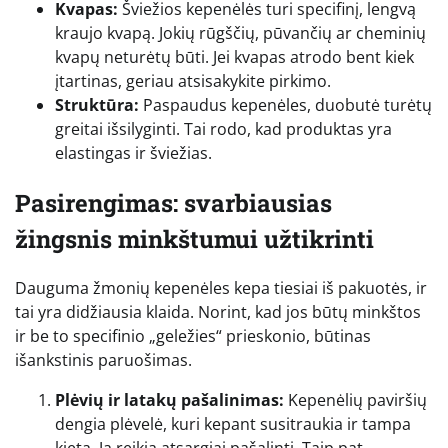
Kvapas:
Šviežios kepenėlės turi specifinį, lengvą
kraujo kvapą. Jokių rūgščių, pūvančių ar cheminių
kvapų neturėtų būti. Jei kvapas atrodo bent kiek
įtartinas, geriau atsisakykite pirkimo.
Struktūra:
Paspaudus kepenėles, duobutė turėtų
greitai išsilyginti. Tai rodo, kad produktas yra
elastingas ir šviežias.
Pasirengimas: svarbiausias
žingsnis minkštumui užtikrinti
Dauguma žmonių kepenėles kepa tiesiai iš pakuotės, ir
tai yra didžiausia klaida. Norint, kad jos būtų minkštos
ir be to specifinio „geležies“ prieskonio, būtinas
išankstinis paruošimas.
Plėvių ir latakų pašalinimas:
Kepenėlių paviršių
dengia plėvelė, kuri kepant susitraukia ir tampa