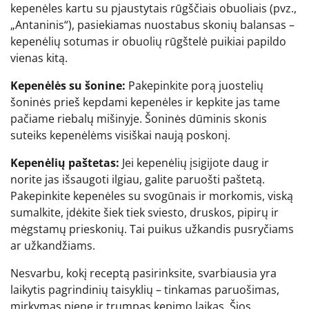
kepenėles kartu su pjaustytais rūgščiais obuoliais (pvz.,
„Antaninis“), pasiekiamas nuostabus skonių balansas –
kepenėlių sotumas ir obuolių rūgštelė puikiai papildo
vienas kitą.
Kepenėlės su šonine:
Pakepinkite porą juostelių
šoninės prieš kepdami kepenėles ir kepkite jas tame
pačiame riebalų mišinyje. Šoninės dūminis skonis
suteiks kepenėlėms visiškai naują poskonį.
Kepenėlių paštetas:
Jei kepenėlių įsigijote daug ir
norite jas išsaugoti ilgiau, galite paruošti paštetą.
Pakepinkite kepenėles su svogūnais ir morkomis, viską
sumalkite, įdėkite šiek tiek sviesto, druskos, pipirų ir
mėgstamų prieskonių. Tai puikus užkandis pusryčiams
ar užkandžiams.
Nesvarbu, kokį receptą pasirinksite, svarbiausia yra
laikytis pagrindinių taisyklių – tinkamas paruošimas,
mirkymas piene ir trumpas kepimo laikas. Šios