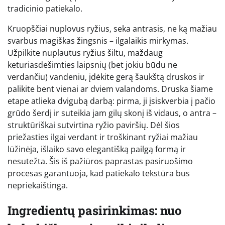
tradicinio patiekalo.
Kruopščiai nuplovus ryžius, seka antrasis, ne ką mažiau
svarbus magiškas žingsnis – ilgalaikis mirkymas.
Užpilkite nuplautus ryžius šiltu, maždaug
keturiasdešimties laipsnių (bet jokiu būdu ne
verdančiu) vandeniu, įdėkite gerą šaukštą druskos ir
palikite bent vienai ar dviem valandoms. Druska šiame
etape atlieka dvigubą darbą: pirma, ji įsiskverbia į pačio
grūdo šerdį ir suteikia jam gilų skonį iš vidaus, o antra –
struktūriškai sutvirtina ryžio paviršių. Dėl šios
priežasties ilgai verdant ir troškinant ryžiai mažiau
lūžinėja, išlaiko savo elegantišką pailgą formą ir
nesutežta. Šis iš pažiūros paprastas pasiruošimo
procesas garantuoja, kad patiekalo tekstūra bus
nepriekaištinga.
Ingredientų pasirinkimas: nuo