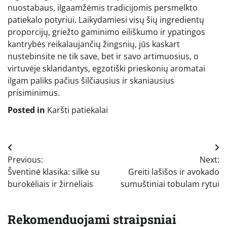
nuostabaus, ilgaamžėmis tradicijomis persmelkto
patiekalo potyriui. Laikydamiesi visų šių ingredientų
proporcijų, griežto gaminimo eiliškumo ir ypatingos
kantrybės reikalaujančių žingsnių, jūs kaskart
nustebinsite ne tik save, bet ir savo artimuosius, o
virtuvėje sklandantys, egzotiški prieskonių aromatai
ilgam paliks pačius šilčiausius ir skaniausius
prisiminimus.
Posted in
Karšti patiekalai
Navigacija
Previous:
Next:
tarp
Šventinė klasika: silkė su
Greiti lašišos ir avokado
įrašų
burokėliais ir žirneliais
sumuštiniai tobulam rytui
Rekomenduojami straipsniai