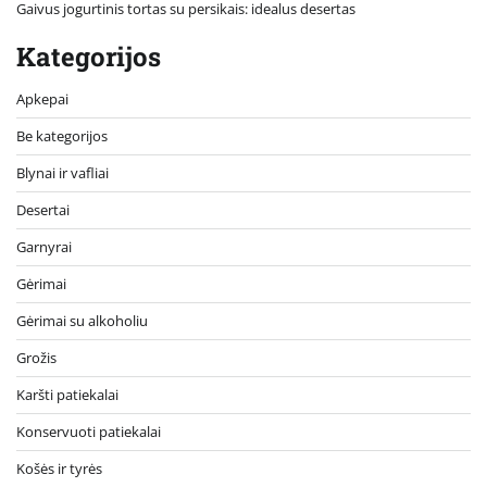
Gaivus jogurtinis tortas su persikais: idealus desertas
Kategorijos
Apkepai
Be kategorijos
Blynai ir vafliai
Desertai
Garnyrai
Gėrimai
Gėrimai su alkoholiu
Grožis
Karšti patiekalai
Konservuoti patiekalai
Košės ir tyrės