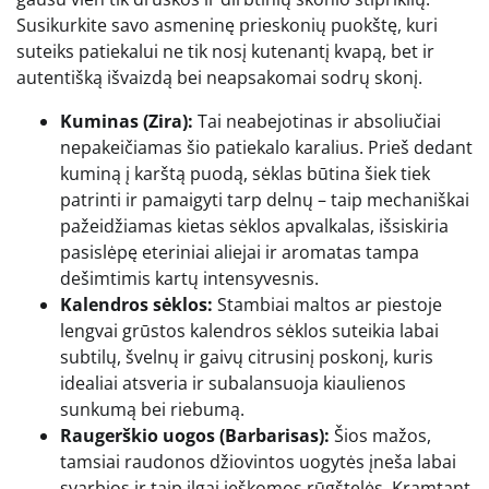
Susikurkite savo asmeninę prieskonių puokštę, kuri
suteiks patiekalui ne tik nosį kutenantį kvapą, bet ir
autentišką išvaizdą bei neapsakomai sodrų skonį.
Kuminas (Zira):
Tai neabejotinas ir absoliučiai
nepakeičiamas šio patiekalo karalius. Prieš dedant
kuminą į karštą puodą, sėklas būtina šiek tiek
patrinti ir pamaigyti tarp delnų – taip mechaniškai
pažeidžiamas kietas sėklos apvalkalas, išsiskiria
pasislėpę eteriniai aliejai ir aromatas tampa
dešimtimis kartų intensyvesnis.
Kalendros sėklos:
Stambiai maltos ar piestoje
lengvai grūstos kalendros sėklos suteikia labai
subtilų, švelnų ir gaivų citrusinį poskonį, kuris
idealiai atsveria ir subalansuoja kiaulienos
sunkumą bei riebumą.
Raugerškio uogos (Barbarisas):
Šios mažos,
tamsiai raudonos džiovintos uogytės įneša labai
svarbios ir taip ilgai ieškomos rūgštelės. Kramtant