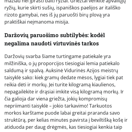
mažiau nei įprasti balti ryžiai. Griežtai venkite apvaliųjų
ryžių, kurie skirti sušių, ispaniškos paelijos ar itališko
rizoto gamybai, nes iš jų paruošti birų plovą yra
praktiškai neįmanoma misija.
Daržovių paruošimo subtilybės: kodėl
negalima naudoti virtuvinės tarkos
Daržovių svarba šiame turtingame patiekale yra
milžiniška, o jų proporcijos tiesiogiai lemia patiekalo
saldumą ir spalvą. Auksinė Vidurinės Azijos meistrų
taisyklė sako: kiek gramų dedate mėsos, lygiai tiek pat
reikia dėti ir morkų. Jei turite kilogramą kiaulienos,
nepagailėkite ir drąsiai imkite visą kilogramą morkų. Ir
čia galioja dar viena griežta, jokių kompromisų
nepriimanti taisyklė – jokio tarkavimo! Tarkuotos
morkos karštame puode labai greitai praranda savo
struktūrą, per kelias minutes pavirsta į beviltišką košę ir
atiduoda per daug drėgmės, kas tiesiogiai kenkia taip