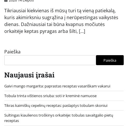
2026 14 Liepos
Tikriausiai kiekvienas iš mūsų turi tą vieną patiekalą,
kuris akimirksniu sugrąžina į nerūpestingas vaikystės
dienas. Dažniausiai tai būna kvapnus močiutės
orkaitėje keptas pyragas arba šilti, […]
Paieška
Paieška
Naujausi įrašai
Gaivi mango margarita: paprastas receptas vasariškam vakarui
Tobula trinta vištienos sriuba: soti ir kreminė namuose
Tikras kaimiškų cepelinų receptas: paslaptys tobulam skoniui
Sultingas kiaulienos troškinys orkaitėje: tobulas savaitgalio pietų
receptas