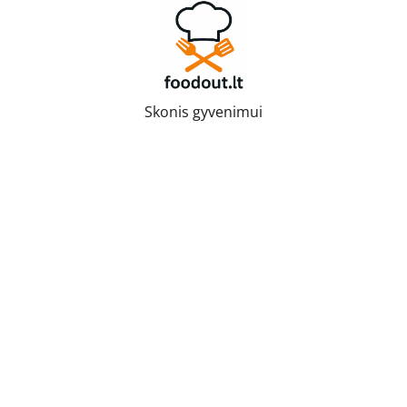
Skip
to
content
Skonis gyvenimui