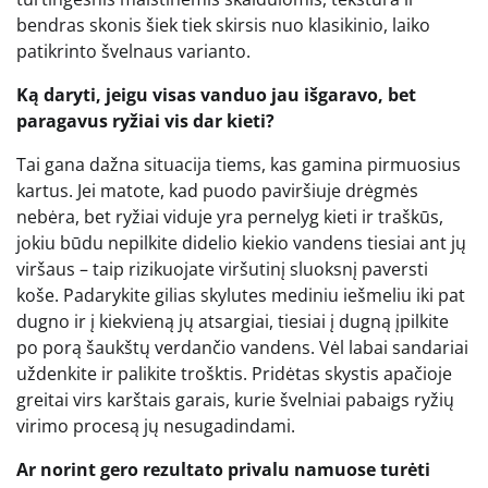
bendras skonis šiek tiek skirsis nuo klasikinio, laiko
patikrinto švelnaus varianto.
Ką daryti, jeigu visas vanduo jau išgaravo, bet
paragavus ryžiai vis dar kieti?
Tai gana dažna situacija tiems, kas gamina pirmuosius
kartus. Jei matote, kad puodo paviršiuje drėgmės
nebėra, bet ryžiai viduje yra pernelyg kieti ir traškūs,
jokiu būdu nepilkite didelio kiekio vandens tiesiai ant jų
viršaus – taip rizikuojate viršutinį sluoksnį paversti
koše. Padarykite gilias skylutes mediniu iešmeliu iki pat
dugno ir į kiekvieną jų atsargiai, tiesiai į dugną įpilkite
po porą šaukštų verdančio vandens. Vėl labai sandariai
uždenkite ir palikite trošktis. Pridėtas skystis apačioje
greitai virs karštais garais, kurie švelniai pabaigs ryžių
virimo procesą jų nesugadindami.
Ar norint gero rezultato privalu namuose turėti