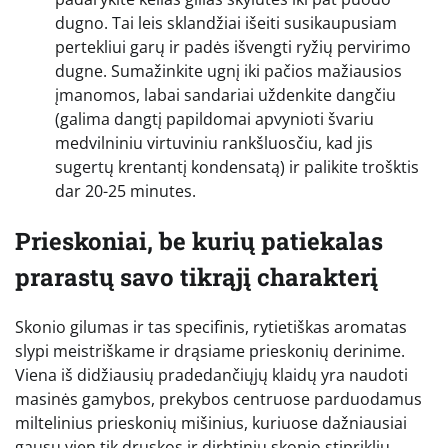
dugno. Tai leis sklandžiai išeiti susikaupusiam
pertekliui garų ir padės išvengti ryžių pervirimo
dugne. Sumažinkite ugnį iki pačios mažiausios
įmanomos, labai sandariai uždenkite dangčiu
(galima dangtį papildomai apvynioti švariu
medvilniniu virtuviniu rankšluosčiu, kad jis
sugertų krentantį kondensatą) ir palikite trošktis
dar 20-25 minutes.
Prieskoniai, be kurių patiekalas
prarastų savo tikrąjį charakterį
Skonio gilumas ir tas specifinis, rytietiškas aromatas
slypi meistriškame ir drąsiame prieskonių derinime.
Viena iš didžiausių pradedančiųjų klaidų yra naudoti
masinės gamybos, prekybos centruose parduodamus
miltelinius prieskonių mišinius, kuriuose dažniausiai
gausu vien tik druskos ir dirbtinių skonio stipriklių.