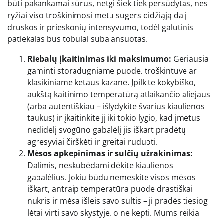
būti pakankamai sūrus, netgi šiek tiek persūdytas, nes
ryžiai viso troškinimosi metu sugers didžiąją dalį
druskos ir prieskonių intensyvumo, todėl galutinis
patiekalas bus tobulai subalansuotas.
Riebalų įkaitinimas iki maksimumo:
Geriausia
gaminti storadugniame puode, troškintuve ar
klasikiniame ketaus kazane. Įpilkite kokybiško,
aukštą kaitinimo temperatūrą atlaikančio aliejaus
(arba autentiškiau – išlydykite švarius kiaulienos
taukus) ir įkaitinkite jį iki tokio lygio, kad įmetus
nedidelį svogūno gabalėlį jis iškart pradėtų
agresyviai čirškėti ir greitai ruduoti.
Mėsos apkepinimas ir sulčių užrakinimas:
Dalimis, neskubėdami dėkite kiaulienos
gabalėlius. Jokiu būdu nemeskite visos mėsos
iškart, antraip temperatūra puode drastiškai
nukris ir mėsa išleis savo sultis – ji pradės tiesiog
lėtai virti savo skystyje, o ne kepti. Mums reikia