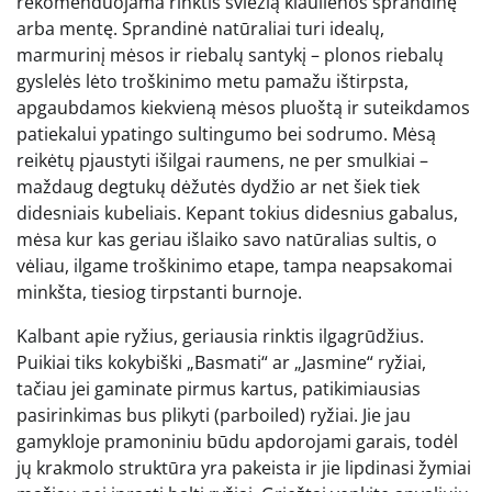
rekomenduojama rinktis šviežią kiaulienos sprandinę
arba mentę. Sprandinė natūraliai turi idealų,
marmurinį mėsos ir riebalų santykį – plonos riebalų
gyslelės lėto troškinimo metu pamažu ištirpsta,
apgaubdamos kiekvieną mėsos pluoštą ir suteikdamos
patiekalui ypatingo sultingumo bei sodrumo. Mėsą
reikėtų pjaustyti išilgai raumens, ne per smulkiai –
maždaug degtukų dėžutės dydžio ar net šiek tiek
didesniais kubeliais. Kepant tokius didesnius gabalus,
mėsa kur kas geriau išlaiko savo natūralias sultis, o
vėliau, ilgame troškinimo etape, tampa neapsakomai
minkšta, tiesiog tirpstanti burnoje.
Kalbant apie ryžius, geriausia rinktis ilgagrūdžius.
Puikiai tiks kokybiški „Basmati“ ar „Jasmine“ ryžiai,
tačiau jei gaminate pirmus kartus, patikimiausias
pasirinkimas bus plikyti (parboiled) ryžiai. Jie jau
gamykloje pramoniniu būdu apdorojami garais, todėl
jų krakmolo struktūra yra pakeista ir jie lipdinasi žymiai