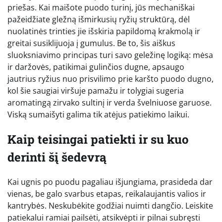
priešas. Kai maišote puodo turinį, jūs mechaniškai
pažeidžiate gležną išmirkusių ryžių struktūrą, dėl
nuolatinės trinties jie išskiria papildomą krakmolą ir
greitai susiklijuoja į gumulus. Be to, šis aiškus
sluoksniavimo principas turi savo geležinę logiką: mėsa
ir daržovės, patikimai gulinčios dugne, apsaugo
jautrius ryžius nuo prisvilimo prie karšto puodo dugno,
kol šie saugiai viršuje pamažu ir tolygiai sugeria
aromatingą zirvako sultinį ir verda švelniuose garuose.
Viską sumaišyti galima tik atėjus patiekimo laikui.
Kaip teisingai patiekti ir su kuo
derinti šį šedevrą
Kai ugnis po puodu pagaliau išjungiama, prasideda dar
vienas, be galo svarbus etapas, reikalaujantis valios ir
kantrybės. Neskubėkite godžiai nuimti dangčio. Leiskite
patiekalui ramiai pailsėti, atsikvėpti ir pilnai subręsti