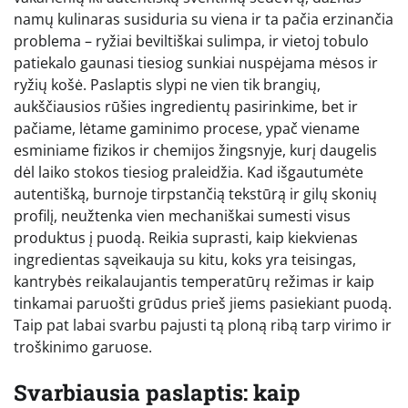
namų kulinaras susiduria su viena ir ta pačia erzinančia
problema – ryžiai beviltiškai sulimpa, ir vietoj tobulo
patiekalo gaunasi tiesiog sunkiai nuspėjama mėsos ir
ryžių košė. Paslaptis slypi ne vien tik brangių,
aukščiausios rūšies ingredientų pasirinkime, bet ir
pačiame, lėtame gaminimo procese, ypač viename
esminiame fizikos ir chemijos žingsnyje, kurį daugelis
dėl laiko stokos tiesiog praleidžia. Kad išgautumėte
autentišką, burnoje tirpstančią tekstūrą ir gilų skonių
profilį, neužtenka vien mechaniškai sumesti visus
produktus į puodą. Reikia suprasti, kaip kiekvienas
ingredientas sąveikauja su kitu, koks yra teisingas,
kantrybės reikalaujantis temperatūrų režimas ir kaip
tinkamai paruošti grūdus prieš jiems pasiekiant puodą.
Taip pat labai svarbu pajusti tą ploną ribą tarp virimo ir
troškinimo garuose.
Svarbiausia paslaptis: kaip