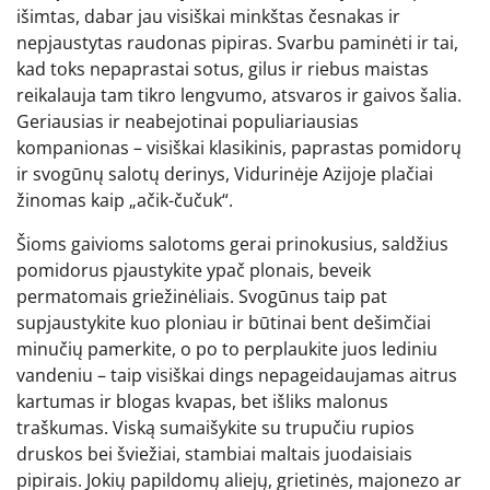
išimtas, dabar jau visiškai minkštas česnakas ir
nepjaustytas raudonas pipiras. Svarbu paminėti ir tai,
kad toks nepaprastai sotus, gilus ir riebus maistas
reikalauja tam tikro lengvumo, atsvaros ir gaivos šalia.
Geriausias ir neabejotinai populiariausias
kompanionas – visiškai klasikinis, paprastas pomidorų
ir svogūnų salotų derinys, Vidurinėje Azijoje plačiai
žinomas kaip „ačik-čučuk“.
Šioms gaivioms salotoms gerai prinokusius, saldžius
pomidorus pjaustykite ypač plonais, beveik
permatomais griežinėliais. Svogūnus taip pat
supjaustykite kuo ploniau ir būtinai bent dešimčiai
minučių pamerkite, o po to perplaukite juos lediniu
vandeniu – taip visiškai dings nepageidaujamas aitrus
kartumas ir blogas kvapas, bet išliks malonus
traškumas. Viską sumaišykite su trupučiu rupios
druskos bei šviežiai, stambiai maltais juodaisiais
pipirais. Jokių papildomų aliejų, grietinės, majonezo ar