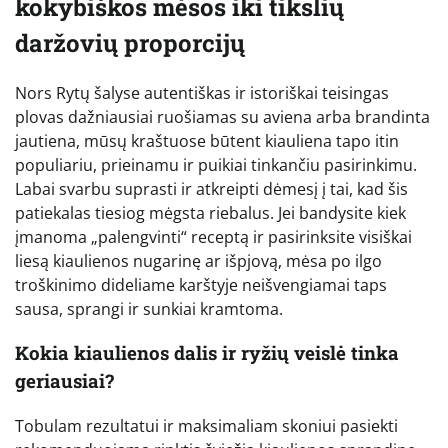
kokybiškos mėsos iki tikslių
daržovių proporcijų
Nors Rytų šalyse autentiškas ir istoriškai teisingas
plovas dažniausiai ruošiamas su aviena arba brandinta
jautiena, mūsų kraštuose būtent kiauliena tapo itin
populiariu, prieinamu ir puikiai tinkančiu pasirinkimu.
Labai svarbu suprasti ir atkreipti dėmesį į tai, kad šis
patiekalas tiesiog mėgsta riebalus. Jei bandysite kiek
įmanoma „palengvinti“ receptą ir pasirinksite visiškai
liesą kiaulienos nugarinę ar išpjovą, mėsa po ilgo
troškinimo dideliame karštyje neišvengiamai taps
sausa, sprangi ir sunkiai kramtoma.
Kokia kiaulienos dalis ir ryžių veislė tinka
geriausiai?
Tobulam rezultatui ir maksimaliam skoniui pasiekti