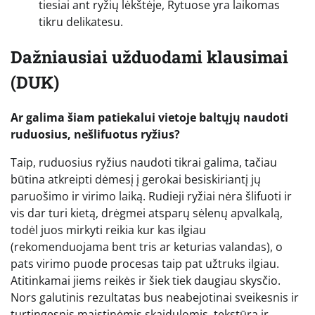
tiesiai ant ryžių lėkštėje, Rytuose yra laikomas
tikru delikatesu.
Dažniausiai užduodami klausimai
(DUK)
Ar galima šiam patiekalui vietoje baltųjų naudoti
ruduosius, nešlifuotus ryžius?
Taip, ruduosius ryžius naudoti tikrai galima, tačiau
būtina atkreipti dėmesį į gerokai besiskiriantį jų
paruošimo ir virimo laiką. Rudieji ryžiai nėra šlifuoti ir
vis dar turi kietą, drėgmei atsparų sėlenų apvalkalą,
todėl juos mirkyti reikia kur kas ilgiau
(rekomenduojama bent tris ar keturias valandas), o
pats virimo puode procesas taip pat užtruks ilgiau.
Atitinkamai jiems reikės ir šiek tiek daugiau skysčio.
Nors galutinis rezultatas bus neabejotinai sveikesnis ir
turtingesnis maistinėmis skaidulomis, tekstūra ir