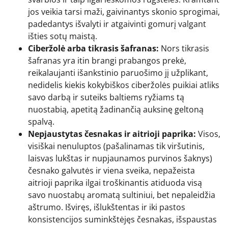
jos veikia tarsi maži, gaivinantys skonio sprogimai,
padedantys išvalyti ir atgaivinti gomurį valgant
išties sotų maistą.
Ciberžolė arba tikrasis šafranas:
Nors tikrasis
šafranas yra itin brangi prabangos prekė,
reikalaujanti išankstinio paruošimo jį užplikant,
nedidelis kiekis kokybiškos ciberžolės puikiai atliks
savo darbą ir suteiks baltiems ryžiams tą
nuostabią, apetitą žadinančią auksinę geltoną
spalvą.
Nepjaustytas česnakas ir aitrioji paprika:
Visos,
visiškai nenuluptos (pašalinamas tik viršutinis,
laisvas lukštas ir nupjaunamos purvinos šaknys)
česnako galvutės ir viena sveika, nepažeista
aitrioji paprika ilgai troškinantis atiduoda visą
savo nuostabų aromatą sultiniui, bet nepaleidžia
aštrumo. Išviręs, išlukštentas ir iki pastos
konsistencijos suminkštėjęs česnakas, išspaustas