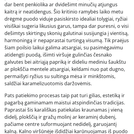
dar bent penkiolika ar dvidešimt minučių atjungus
kaitrą ir neatidengus. Šio kritinio ramybės laiko metu
drėgmė puodo viduje pasiskirsto idealiai tolygiai, ryžiai
visiškai sugeria likusius garus, tampa dar puresni, o visi
dešimtys skirtingų skonių galutinai susijungia į vientisą,
harmoningą ir nepaprastai turtingą visumą. Tik praėjus
šiam poilsio laikui galima atsargiai, su pasimėgavimu
atidengti puodą, išimti viršuje gulinčias česnako
galvutes bei aitriąją papriką ir dideliu mediniu šaukštu
ar plokščia mentele atsargiai, keldami nuo pat dugno,
permaišyti ryžius su sultinga mėsa ir minkštomis,
saldžiai karamelizuotomis daržovėmis.
Pats patiekimo procesas taip pat turi gilias, estetiką ir
pagarbą gaminamam maistui atspindinčias tradicijas.
Paprastai šis karališkas patiekalas kraunamas į vieną
didelį, plokščią ir gražų molinį ar keraminį dubenį,
pačiame centre suformuojant nedidelį, garuojantį
kalną. Kalno viršūnėje išdidžiai karūnuojamas iš puodo