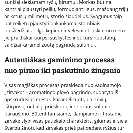
sunkiai siekiamam ryžių birumui. Morkas būtina
kantriai pjaustyti peiliu, formuojant ilgus, maždaug trijų
ar keturių milimetrų storio šiaudelius. Svogūnus taip
pat reikėtų pjaustyti pakankamai stambiais
pusžiedžiais – ilgo kepimo ir vėlesnio troškinimo metu
jie praktiškai ištirps, suskystės ir sukurs nuostabų,
saldžiai karamelizuotą pagrindą sultiniui.
Autentiškas gaminimo procesas
nuo pirmo iki paskutinio žingsnio
Visas magiškas procesas prasideda nuo vadinamojo
„zirvako“ – aromatingo plovo pagrindo, sudaryto iš
apskrudusios mėsos, karamelizuotų daržovių,
ištirpusių riebalų, prieskonių ir sodraus sultinio,
paruošimo. Būtent tamsiame, klampiame ir tirštame
zirvake slypi visas patiekalo charakteris, gilumas ir siela.
Svarbu žinoti, kad zirvakas prieš pat dedant ryžius turi