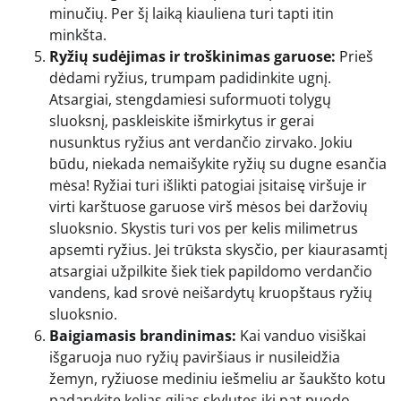
minučių. Per šį laiką kiauliena turi tapti itin
minkšta.
Ryžių sudėjimas ir troškinimas garuose:
Prieš
dėdami ryžius, trumpam padidinkite ugnį.
Atsargiai, stengdamiesi suformuoti tolygų
sluoksnį, paskleiskite išmirkytus ir gerai
nusunktus ryžius ant verdančio zirvako. Jokiu
būdu, niekada nemaišykite ryžių su dugne esančia
mėsa! Ryžiai turi išlikti patogiai įsitaisę viršuje ir
virti karštuose garuose virš mėsos bei daržovių
sluoksnio. Skystis turi vos per kelis milimetrus
apsemti ryžius. Jei trūksta skysčio, per kiaurasamtį
atsargiai užpilkite šiek tiek papildomo verdančio
vandens, kad srovė neišardytų kruopštaus ryžių
sluoksnio.
Baigiamasis brandinimas:
Kai vanduo visiškai
išgaruoja nuo ryžių paviršiaus ir nusileidžia
žemyn, ryžiuose mediniu iešmeliu ar šaukšto kotu
padarykite kelias gilias skylutes iki pat puodo