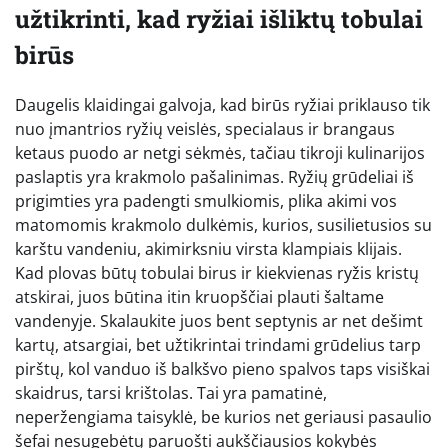
užtikrinti, kad ryžiai išliktų tobulai
birūs
Daugelis klaidingai galvoja, kad birūs ryžiai priklauso tik
nuo įmantrios ryžių veislės, specialaus ir brangaus
ketaus puodo ar netgi sėkmės, tačiau tikroji kulinarijos
paslaptis yra krakmolo pašalinimas. Ryžių grūdeliai iš
prigimties yra padengti smulkiomis, plika akimi vos
matomomis krakmolo dulkėmis, kurios, susilietusios su
karštu vandeniu, akimirksniu virsta klampiais klijais.
Kad plovas būtų tobulai birus ir kiekvienas ryžis kristų
atskirai, juos būtina itin kruopščiai plauti šaltame
vandenyje. Skalaukite juos bent septynis ar net dešimt
kartų, atsargiai, bet užtikrintai trindami grūdelius tarp
pirštų, kol vanduo iš balkšvo pieno spalvos taps visiškai
skaidrus, tarsi krištolas. Tai yra pamatinė,
neperžengiama taisyklė, be kurios net geriausi pasaulio
šefai nesugebėtų paruošti aukščiausios kokybės