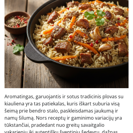
Aromatingas, garuojantis ir sotus tradicinis plovas su
kiauliena yra tas patiekalas, kuris iškart suburia visą
šeimą prie bendro stalo, paskleisdamas jaukumą ir
namų šilumą. Nors receptų ir gaminimo variacijų yra
tūkstančiai, pradedant nuo greitų savaitgalio
vakarienių iki autentiškų šventinių šedevrų, dažnas