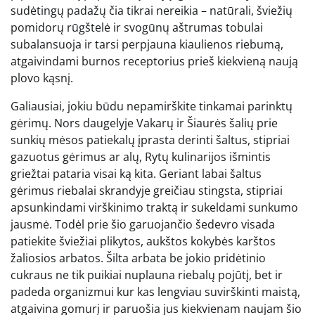
sudėtingų padažų čia tikrai nereikia – natūrali, šviežių
pomidorų rūgštelė ir svogūnų aštrumas tobulai
subalansuoja ir tarsi perpjauna kiaulienos riebumą,
atgaivindami burnos receptorius prieš kiekvieną naują
plovo kąsnį.
Galiausiai, jokiu būdu nepamirškite tinkamai parinktų
gėrimų. Nors daugelyje Vakarų ir Šiaurės šalių prie
sunkių mėsos patiekalų įprasta derinti šaltus, stipriai
gazuotus gėrimus ar alų, Rytų kulinarijos išmintis
griežtai pataria visai ką kita. Geriant labai šaltus
gėrimus riebalai skrandyje greičiau stingsta, stipriai
apsunkindami virškinimo traktą ir sukeldami sunkumo
jausmė. Todėl prie šio garuojančio šedevro visada
patiekite šviežiai plikytos, aukštos kokybės karštos
žaliosios arbatos. Šilta arbata be jokio pridėtinio
cukraus ne tik puikiai nuplauna riebalų pojūtį, bet ir
padeda organizmui kur kas lengviau suvirškinti maistą,
atgaivina gomurį ir paruošia jus kiekvienam naujam šio