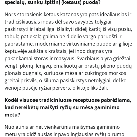
specialų, sunkų špižinį (ketaus) puodą?
Nors storasienis ketaus kazanas yra pats idealiausias ir
tradiciškiausias indas dėl savo savybės tolygiai
paskirstyti ir labai ilgai išlaikyti didelį karštį iš visų pusių,
tobulą patiekalą galima be didelio vargo paruošti ir
paprastame, moderniame virtuviniame puode ar gilioje
keptuvėje aukštais kraštais, jei indo dugnas yra
pakankamai storas ir masyvus. Svarbiausia yra griežtai
vengti plonų, lengvų, emaliuotų ar prastų plieno puodų
plonais dugnais, kuriuose mėsa ar cukringos morkos
greitai prisvils, o šiluma pasiskirstys netolygiai, dėl ko
vienoje pusėje ryžiai pervers, o kitoje liks žali.
Kodėl visuose tradiciniuose receptuose pabrėžiama,
kad nereikėtų maišyti ryžių su mėsa gaminimo
metu?
Nuolatinis ar net vienkartinis maišymas gaminimo
metu yra didžiausias ir pavojingiausias ryžių birumo