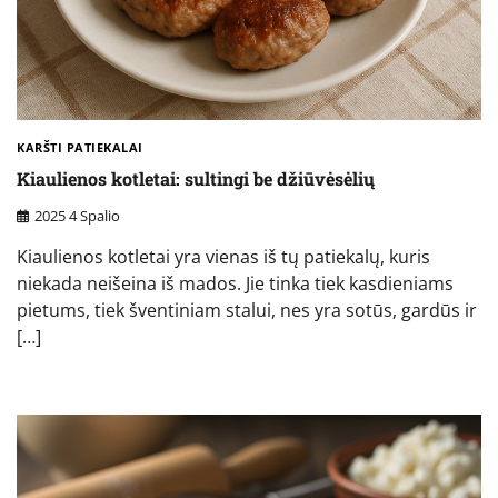
KARŠTI PATIEKALAI
Kiaulienos kotletai: sultingi be džiūvėsėlių
2025 4 Spalio
Kiaulienos kotletai yra vienas iš tų patiekalų, kuris
niekada neišeina iš mados. Jie tinka tiek kasdieniams
pietums, tiek šventiniam stalui, nes yra sotūs, gardūs ir
[…]