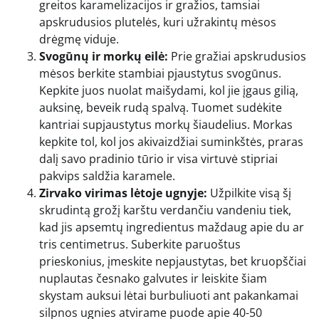
greitos karamelizacijos ir gražios, tamsiai
apskrudusios plutelės, kuri užrakintų mėsos
drėgmę viduje.
Svogūnų ir morkų eilė:
Prie gražiai apskrudusios
mėsos berkite stambiai pjaustytus svogūnus.
Kepkite juos nuolat maišydami, kol jie įgaus gilią,
auksinę, beveik rudą spalvą. Tuomet sudėkite
kantriai supjaustytus morkų šiaudelius. Morkas
kepkite tol, kol jos akivaizdžiai suminkštės, praras
dalį savo pradinio tūrio ir visa virtuvė stipriai
pakvips saldžia karamele.
Zirvako virimas lėtoje ugnyje:
Užpilkite visą šį
skrudintą grožį karštu verdančiu vandeniu tiek,
kad jis apsemtų ingredientus maždaug apie du ar
tris centimetrus. Suberkite paruoštus
prieskonius, įmeskite nepjaustytas, bet kruopščiai
nuplautas česnako galvutes ir leiskite šiam
skystam auksui lėtai burbuliuoti ant pakankamai
silpnos ugnies atvirame puode apie 40-50