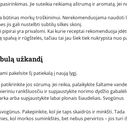
 pasirinkimas. Jie suteikia reikiamą aštrumą ir aromatą. Jei n
yra būtinas morkų troškinimui. Nerekomenduojama naudoti l
jis gali nustelbti subtilų silkės skonį.
ji pipirai yra privalomi. Kai kurie receptai rekomenduoja įdėti
spalvą ir rūgštelės, tačiau tai jau šiek tiek nukrypsta nuo p
obulą užkandį
i pakelsite šį patiekalą į naują lygį.
i patikrinkite jos sūrumą. Jei reikia, palaikykite šaltame vand
eriniu rankšluosčiu ir supjaustykite norimo dydžio gabalėli
rka arba supjaustykite labai plonais šiaudeliais. Svogūnus
 svogūnus. Pakepinkite, kol jie taps skaidrūs ir minkšti. Tada
ies, kol morkos suminkštės, bet nebus pervirtos – jos turi iš