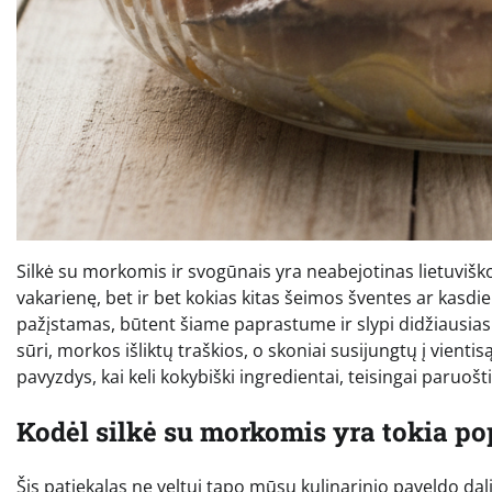
Silkė su morkomis ir svogūnais yra neabejotinas lietuviško
vakarienę, bet ir bet kokias kitas šeimos šventes ar kasdie
pažįstamas, būtent šiame paprastume ir slypi didžiausias i
sūri, morkos išliktų traškios, o skoniai susijungtų į vientis
pavyzdys, kai keli kokybiški ingredientai, teisingai paruoš
Kodėl silkė su morkomis yra tokia po
Šis patiekalas ne veltui tapo mūsų kulinarinio paveldo dali