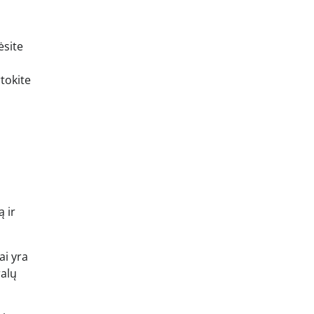
ėsite
rtokite
 ir
ai yra
ralų