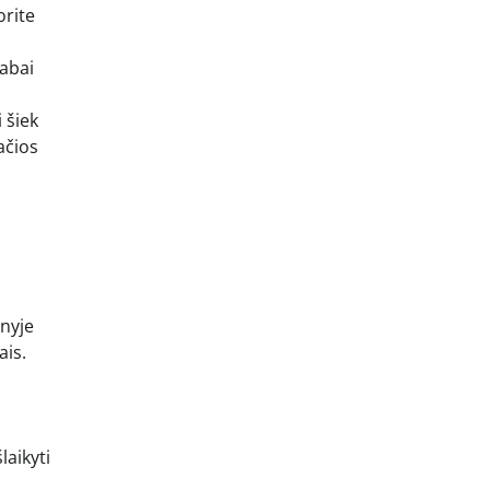
orite
abai
 šiek
ačios
enyje
ais.
laikyti