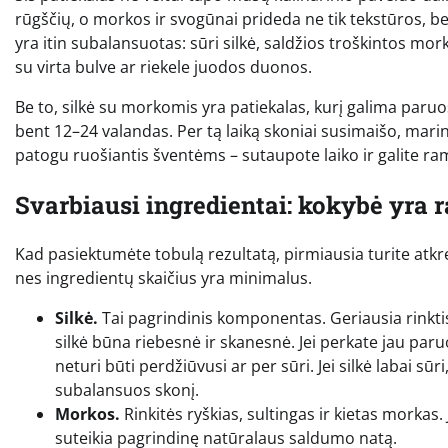
rūgščių, o morkos ir svogūnai prideda ne tik tekstūros, be
yra itin subalansuotas: sūri silkė, saldžios troškintos mor
su virta bulve ar riekele juodos duonos.
Be to, silkė su morkomis yra patiekalas, kurį galima paruošt
bent 12–24 valandas. Per tą laiką skoniai susimaišo, marina
patogu ruošiantis šventėms – sutaupote laiko ir galite ra
Svarbiausi ingredientai: kokybė yra 
Kad pasiektumėte tobulą rezultatą, pirmiausia turite atkr
nes ingredientų skaičius yra minimalus.
Silkė.
Tai pagrindinis komponentas. Geriausia rinktis sil
silkė būna riebesnė ir skanesnė. Jei perkate jau paruo
neturi būti perdžiūvusi ar per sūri. Jei silkė labai sū
subalansuos skonį.
Morkos.
Rinkitės ryškias, sultingas ir kietas morkas.
suteikia pagrindinę natūralaus saldumo natą.