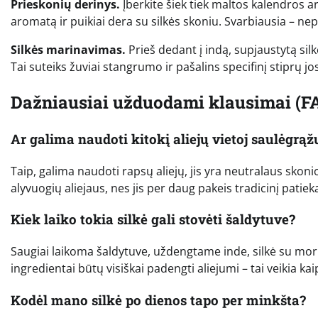
Prieskonių derinys.
Įberkite šiek tiek maltos kalendros 
aromatą ir puikiai dera su silkės skoniu. Svarbiausia – n
Silkės marinavimas.
Prieš dedant į indą, supjaustytą silkę
Tai suteiks žuviai stangrumo ir pašalins specifinį stiprų jo
Dažniausiai užduodami klausimai (F
Ar galima naudoti kitokį aliejų vietoj saulėgrąž
Taip, galima naudoti rapsų aliejų, jis yra neutralaus sko
alyvuogių aliejaus, nes jis per daug pakeis tradicinį patiek
Kiek laiko tokia silkė gali stovėti šaldytuve?
Saugiai laikoma šaldytuve, uždengtame inde, silkė su morko
ingredientai būtų visiškai padengti aliejumi – tai veikia k
Kodėl mano silkė po dienos tapo per minkšta?