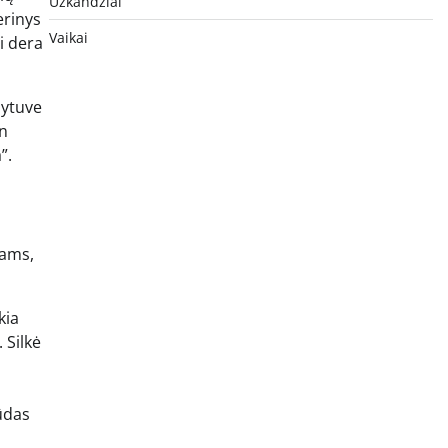
Užkandžiai
erinys
Vaikai
i dera
dytuve
in
”.
sams,
kia
 Silkė
būdas