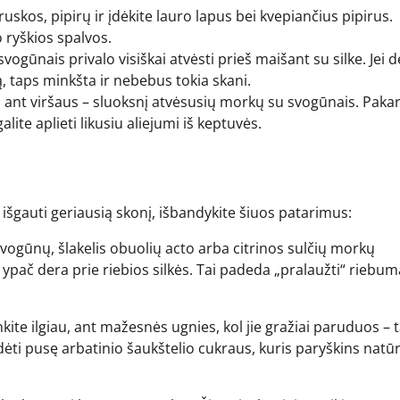
skos, pipirų ir įdėkite lauro lapus bei kvepiančius pipirus.
 ryškios spalvos.
ogūnais privalo visiškai atvėsti prieš maišant su silke. Jei d
, taps minkšta ir nebebus tokia skani.
ės, ant viršaus – sluoksnį atvėsusių morkų su svogūnais. Paka
lite aplieti likusiu aliejumi iš keptuvės.
šgauti geriausią skonį, išbandykite šiuos patarimus:
svogūnų, šlakelis obuolių acto arba citrinos sulčių morkų
pač dera prie riebios silkės. Tai padeda „pralaužti“ riebumą
kite ilgiau, ant mažesnės ugnies, kol jie gražiai paruduos – t
ėti pusę arbatinio šaukštelio cukraus, kuris paryškins natū