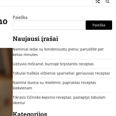
Paieška
mo
Paieška
Naujausi įrašai
Naminiai ledai su kondensuotu pienu: paruošite per
kelias minutes
Liežuvio mišrainė: burnoje tirpstantis receptas
Tobulai traškūs vištienos sparneliai: geriausias receptas
Naminė duona su mielėmis: paprastas receptas
kiekvienam
Tikrasis čičinsko kepsnio receptas: paslaptys tobulam
skoniui
Kategorijos