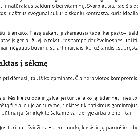
t ir natūralaus saldumo bei vitaminų. Svarbiausia, kad šis d
kos ir aštrūs svogūnai sukuria skonių kontrastą, kuris idealia
i iš anksto. Tiesą sakant, ji skaniausia tada, kai pastovi šal
tas įsigeria į žuvį, o tekstūros tampa dar švelnesnės. Tai it
miai mėgautis buvimu su artimaisiais, kol užkandis „subręsta
raktas į sėkmę
eipti dėmesį į tai, iš ko gaminate. Čia nėra vietos kompromi
kės filė su oda ir galva, jei turite laiko ją išdarinėti, nes to
štą filė aliejuje ar sūryme, rinkitės tik patikimus gamintojus.
ri, būtinai ją išmirkykite šaltame vandenyje arba piene – tai
 Jos turi būti šviežios. Būtent morkų kiekis ir jų paruošimo 