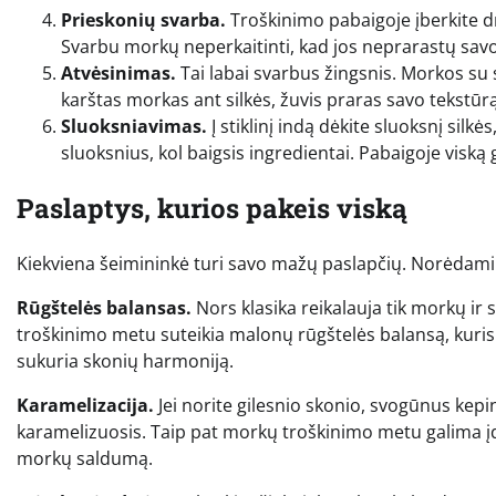
Prieskonių svarba.
Troškinimo pabaigoje įberkite dru
Svarbu morkų neperkaitinti, kad jos neprarastų savo
Atvėsinimas.
Tai labai svarbus žingsnis. Morkos su sv
karštas morkas ant silkės, žuvis praras savo tekstūrą
Sluoksniavimas.
Į stiklinį indą dėkite sluoksnį silk
sluoksnius, kol baigsis ingredientai. Pabaigoje viską ga
Paslaptys, kurios pakeis viską
Kiekviena šeimininkė turi savo mažų paslapčių. Norėdami i
Rūgštelės balansas.
Nors klasika reikalauja tik morkų ir 
troškinimo metu suteikia malonų rūgštelės balansą, kuris y
sukuria skonių harmoniją.
Karamelizacija.
Jei norite gilesnio skonio, svogūnus kepin
karamelizuosis. Taip pat morkų troškinimo metu galima įd
morkų saldumą.