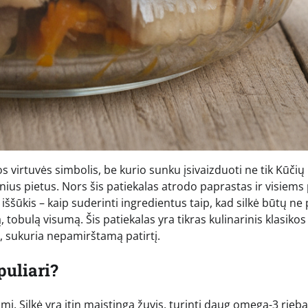
s virtuvės simbolis, be kurio sunku įsivaizduoti ne tik Kūčių
nius pietus. Nors šis patiekalas atrodo paprastas ir visiems 
ššūkis – kaip suderinti ingredientus taip, kad silkė būtų ne 
ą, tobulą visumą. Šis patiekalas yra tikras kulinarinis klasikos
ti, sukuria nepamirštamą patirtį.
puliari?
mi. Silkė yra itin maistinga žuvis, turinti daug omega-3 rieba