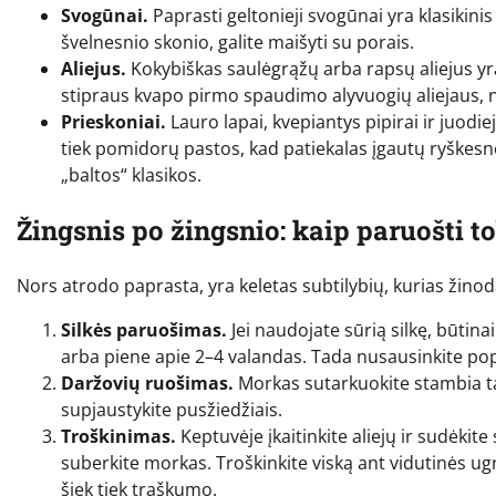
Svogūnai.
Paprasti geltonieji svogūnai yra klasikinis
švelnesnio skonio, galite maišyti su porais.
Aliejus.
Kokybiškas saulėgrąžų arba rapsų aliejus 
stipraus kvapo pirmo spaudimo alyvuogių aliejaus, nes 
Prieskoniai.
Lauro lapai, kvepiantys pipirai ir juodie
tiek pomidorų pastos, kad patiekalas įgautų ryškesnę 
„baltos“ klasikos.
Žingsnis po žingsnio: kaip paruošti t
Nors atrodo paprasta, yra keletas subtilybių, kurias žinodam
Silkės paruošimas.
Jei naudojate sūrią silkę, būtina
arba piene apie 2–4 valandas. Tada nusausinkite popi
Daržovių ruošimas.
Morkas sutarkuokite stambia ta
supjaustykite pusžiedžiais.
Troškinimas.
Keptuvėje įkaitinkite aliejų ir sudėkite
suberkite morkas. Troškinkite viską ant vidutinės ugn
šiek tiek traškumo.