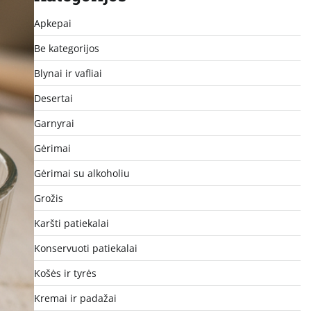
Apkepai
Be kategorijos
Blynai ir vafliai
Desertai
Garnyrai
Gėrimai
Gėrimai su alkoholiu
Grožis
Karšti patiekalai
Konservuoti patiekalai
Košės ir tyrės
Kremai ir padažai