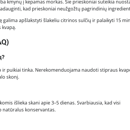
arba kmynų į kepamas morkas. Šie prieskoniai suteikia nuos
epadauginti, kad prieskoniai neužgožtų pagrindinių ingredien
 galima apšlakstyti šlakeliu citrinos sulčių ir palaikyti 15 mi
s kvapą.
AQ)
ų?
nio ir puikiai tinka. Nerekomenduojama naudoti stipraus kvap
alo skonį.
mis išlieka skani apie 3–5 dienas. Svarbiausia, kad visi
aip natūralus konservantas.