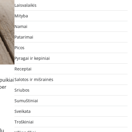
Laisvalaikis
Mityba
Namai
Patarimai
Picos
Pyragai ir kepiniai
Receptai
puikiai
Salotos ir mišrainės
per
Sriubos
Sumuštiniai
Sveikata
Troškiniai
lų