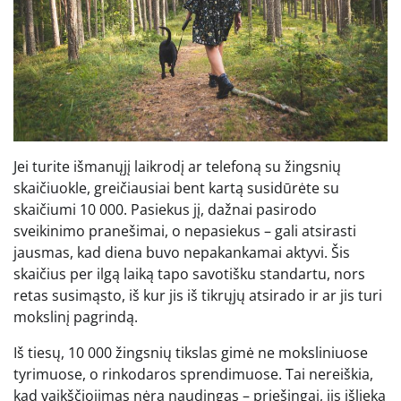
Jei turite išmanųjį laikrodį ar telefoną su žingsnių
skaičiuokle, greičiausiai bent kartą susidūrėte su
skaičiumi 10 000. Pasiekus jį, dažnai pasirodo
sveikinimo pranešimai, o nepasiekus – gali atsirasti
jausmas, kad diena buvo nepakankamai aktyvi. Šis
skaičius per ilgą laiką tapo savotišku standartu, nors
retas susimąsto, iš kur jis iš tikrųjų atsirado ir ar jis turi
mokslinį pagrindą.
Iš tiesų, 10 000 žingsnių tikslas gimė ne moksliniuose
tyrimuose, o rinkodaros sprendimuose. Tai nereiškia,
kad vaikščiojimas nėra naudingas – priešingai, jis išlieka