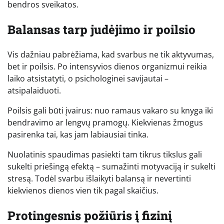
bendros sveikatos.
Balansas tarp judėjimo ir poilsio
Vis dažniau pabrėžiama, kad svarbus ne tik aktyvumas,
bet ir poilsis. Po intensyvios dienos organizmui reikia
laiko atsistatyti, o psichologinei savijautai –
atsipalaiduoti.
Poilsis gali būti įvairus: nuo ramaus vakaro su knyga iki
bendravimo ar lengvų pramogų. Kiekvienas žmogus
pasirenka tai, kas jam labiausiai tinka.
Nuolatinis spaudimas pasiekti tam tikrus tikslus gali
sukelti priešingą efektą – sumažinti motyvaciją ir sukelti
stresą. Todėl svarbu išlaikyti balansą ir nevertinti
kiekvienos dienos vien tik pagal skaičius.
Protingesnis požiūris į fizinį