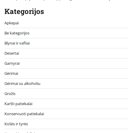
Kategorijos
Apkepai
Be kategorijos
Blynai ir vafliai
Desertai
Garnyrai
Gėrimai
Gėrimai su alkoholiu
Grožis
Karšti patiekalai
Konservuoti patiekalai
Košės ir tyrės