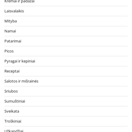
Kremai ir padažai
Laisvalaikis
Mityba
Namai
Patarimai
Picos
Pyragai ir kepiniai
Receptai
Salotos ir mišrainės
Sriubos
Sumuštiniai
Sveikata
Troškiniai
Užkandžiai