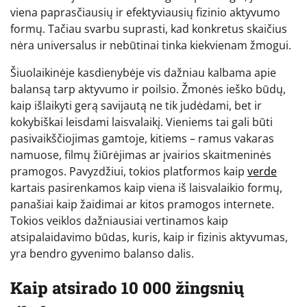
viena paprasčiausių ir efektyviausių fizinio aktyvumo
formų. Tačiau svarbu suprasti, kad konkretus skaičius
nėra universalus ir nebūtinai tinka kiekvienam žmogui.
Šiuolaikinėje kasdienybėje vis dažniau kalbama apie
balansą tarp aktyvumo ir poilsio. Žmonės ieško būdų,
kaip išlaikyti gerą savijautą ne tik judėdami, bet ir
kokybiškai leisdami laisvalaikį. Vieniems tai gali būti
pasivaikščiojimas gamtoje, kitiems – ramus vakaras
namuose, filmų žiūrėjimas ar įvairios skaitmeninės
pramogos. Pavyzdžiui, tokios platformos kaip
verde
kartais pasirenkamos kaip viena iš laisvalaikio formų,
panašiai kaip žaidimai ar kitos pramogos internete.
Tokios veiklos dažniausiai vertinamos kaip
atsipalaidavimo būdas, kuris, kaip ir fizinis aktyvumas,
yra bendro gyvenimo balanso dalis.
Kaip atsirado 10 000 žingsnių