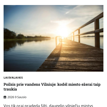
LAISVALAIKIS
Poilsis prie vandens Vilniuje: kodėl miesto ežerai taip
traukia
2026 9 Sausio
Vos tik orai pradeda šilti, daugelio vilniečių mintys