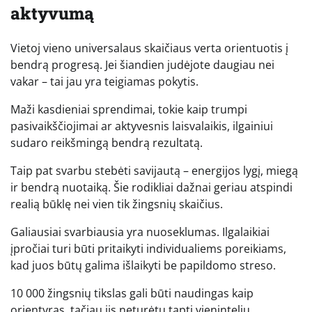
aktyvumą
Vietoj vieno universalaus skaičiaus verta orientuotis į
bendrą progresą. Jei šiandien judėjote daugiau nei
vakar – tai jau yra teigiamas pokytis.
Maži kasdieniai sprendimai, tokie kaip trumpi
pasivaikščiojimai ar aktyvesnis laisvalaikis, ilgainiui
sudaro reikšmingą bendrą rezultatą.
Taip pat svarbu stebėti savijautą – energijos lygį, miegą
ir bendrą nuotaiką. Šie rodikliai dažnai geriau atspindi
realią būklę nei vien tik žingsnių skaičius.
Galiausiai svarbiausia yra nuoseklumas. Ilgalaikiai
įpročiai turi būti pritaikyti individualiems poreikiams,
kad juos būtų galima išlaikyti be papildomo streso.
10 000 žingsnių tikslas gali būti naudingas kaip
orientyras, tačiau jis neturėtų tapti vieninteliu