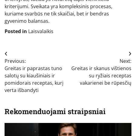
kriterijumi. Sveikata yra kompleksinis procesas,
kuriame svarbūs ne tik skaičiai, bet ir bendras
gyvenimo balansas.
Posted in
Laisvalaikis
Navigacija
Previous:
Next:
tarp
Greitas ir paprastas tuno
Greitas ir skanus vištienos
įrašų
salotų su kiaušiniais ir
su ryžiais receptas
pomidorais receptas, kurį
vakarienei be rūpesčių
verta išbandyti
Rekomenduojami straipsniai