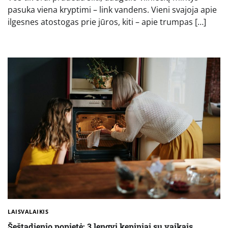
pasuka viena kryptimi – link vandens. Vieni svajoja apie
ilgesnes atostogas prie jūros, kiti – apie trumpas […]
LAISVALAIKIS
Šeštadienio popietė: 3 lengvi kepiniai su vaikais