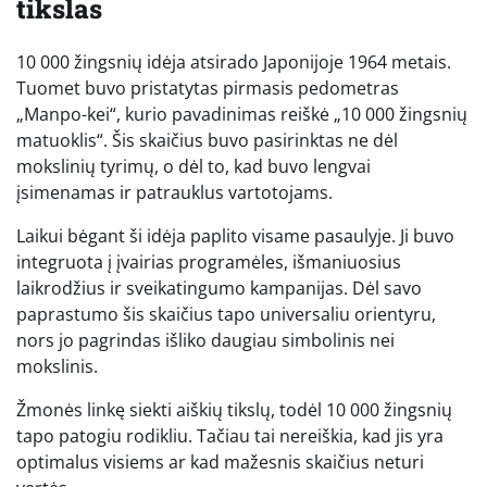
tikslas
10 000 žingsnių idėja atsirado Japonijoje 1964 metais.
Tuomet buvo pristatytas pirmasis pedometras
„Manpo-kei“, kurio pavadinimas reiškė „10 000 žingsnių
matuoklis“. Šis skaičius buvo pasirinktas ne dėl
mokslinių tyrimų, o dėl to, kad buvo lengvai
įsimenamas ir patrauklus vartotojams.
Laikui bėgant ši idėja paplito visame pasaulyje. Ji buvo
integruota į įvairias programėles, išmaniuosius
laikrodžius ir sveikatingumo kampanijas. Dėl savo
paprastumo šis skaičius tapo universaliu orientyru,
nors jo pagrindas išliko daugiau simbolinis nei
mokslinis.
Žmonės linkę siekti aiškių tikslų, todėl 10 000 žingsnių
tapo patogiu rodikliu. Tačiau tai nereiškia, kad jis yra
optimalus visiems ar kad mažesnis skaičius neturi