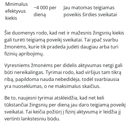
Minimalus
~4 000 per
Jau matomas teigiamas
efektyvus
dieną
poveikis širdies sveikatai
kiekis
Šie duomenys rodo, kad net ir mažesnis žingsnių kiekis
gali turėti teigiamą poveikį sveikatai. Tai ypač svarbu
žmonėms, kurie tik pradeda judėti daugiau arba turi
fizinių apribojimų.
Vyresniems žmonėms per didelis aktyvumas netgi gali
būti nereikalingas. Tyrimai rodo, kad viršijus tam tikrą
ribą, papildoma nauda nebedidėja, todėl svarbiausia
yra nuoseklumas, o ne maksimalus skaičius.
Be to, naujesni tyrimai atskleidžia, kad net keli
tūkstančiai žingsnių per dieną jau daro teigiamą poveikį
sveikatai. Tai keičia požiūrį į fizinį aktyvumą ir leidžia jį
vertinti lankstesniu būdu.