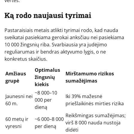
vertės.
Ką rodo naujausi tyrimai
Pastaraisiais metais atlikti tyrimai rodo, kad nauda
sveikatai pasiekiama gerokai anksčiau nei pasiekiama
10 000 žingsnių riba. Svarbiausia yra judėjimo
reguliarumas ir bendras aktyvumo lygis, o ne
konkretus skaičius.
Optimalus
Amžiaus
Mirštamumo rizikos
žingsnių
grupė
sumažėjimas
kiekis
~8 000–10
Jaunesni nei
Iki 39% mažesnė
000 per
60 m.
priešlaikinės mirties rizika
dieną
Reikšmingas sumažėjimas;
60 metų ir
~6 000–8 000
virš 8 000 nauda nustoja
vyresni
per dieną
didėti