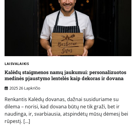
LAISVALAIKIS
Kalėdų staigmenos namų jaukumui: personalizuotos
medinės pjaustymo lentelės kaip dekoras ir dovana
2025 26 Lapkričio
Renkantis Kalėdų dovanas, dažnai susiduriame su
dilema – norisi, kad dovana būtų ne tik graži, bet ir
naudinga, ir, svarbiausia, atspindėtų mūsų dėmesį bei
rūpestį. […]