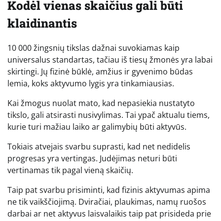
Kodėl vienas skaičius gali būti
klaidinantis
10 000 žingsnių tikslas dažnai suvokiamas kaip
universalus standartas, tačiau iš tiesų žmonės yra labai
skirtingi. Jų fizinė būklė, amžius ir gyvenimo būdas
lemia, koks aktyvumo lygis yra tinkamiausias.
Kai žmogus nuolat mato, kad nepasiekia nustatyto
tikslo, gali atsirasti nusivylimas. Tai ypač aktualu tiems,
kurie turi mažiau laiko ar galimybių būti aktyvūs.
Tokiais atvejais svarbu suprasti, kad net nedidelis
progresas yra vertingas. Judėjimas neturi būti
vertinamas tik pagal vieną skaičių.
Taip pat svarbu prisiminti, kad fizinis aktyvumas apima
ne tik vaikščiojimą. Dviračiai, plaukimas, namų ruošos
darbai ar net aktyvus laisvalaikis taip pat prisideda prie