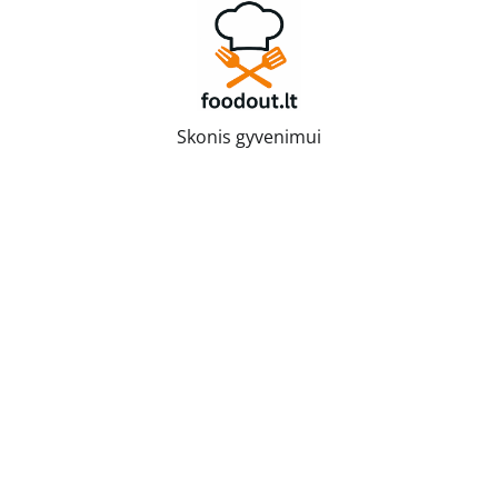
Skip
to
content
Skonis gyvenimui