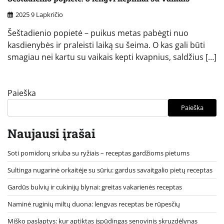
2025 9 Lapkričio
Šeštadienio popietė – puikus metas pabėgti nuo
kasdienybės ir praleisti laiką su šeima. O kas gali būti
smagiau nei kartu su vaikais kepti kvapnius, saldžius […]
Paieška
Paieška
Naujausi įrašai
Soti pomidorų sriuba su ryžiais – receptas gardžioms pietums
Sultinga nugarinė orkaitėje su sūriu: gardus savaitgalio pietų receptas
Gardūs bulvių ir cukinijų blynai: greitas vakarienės receptas
Naminė ruginių miltų duona: lengvas receptas be rūpesčių
Miško paslaptys: kur aptiktas įspūdingas senovinis skruzdėlynas