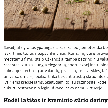
Savaitgalis yra tas ypatingas laikas, kai po įtemptos darbo 
išskirtiniu, tačiau neapsunkinančiu. Kai namų duris praveria
mėgstamu filmu, stalo užkandžiai tampa pagrindiniu vakar
receptas, kuris sujungia eleganciją, sodrų skonį ir stulbin
kulinarijos technikų ar valandų, praleistų prie viryklės, ta
universalumu – ji puikiai tinka tiek ant traškių skrudintos
įvairiems krepšeliams. Skaitydami toliau sužinosite, kodėl 
sukurti restoraninio lygio užkandį savo namų virtuvėje.
Kodėl lašišos ir kreminio sūrio derin