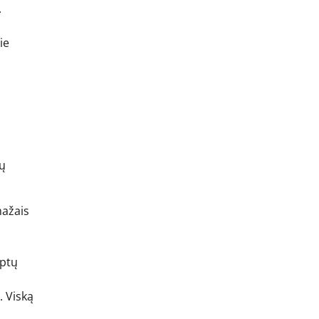
.
ie
ių
mažais
aptų
. Viską