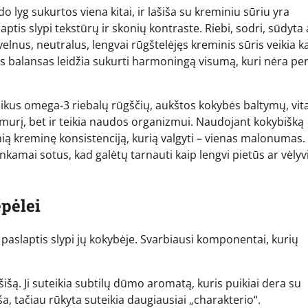
o lyg sukurtos viena kitai, ir lašiša su kreminiu sūriu yra
ptis slypi tekstūrų ir skonių kontraste. Riebi, sodri, sūdyta
velnus, neutralus, lengvai rūgštelėjęs kreminis sūris veikia k
s balansas leidžia sukurti harmoningą visumą, kuri nėra pe
uikus omega-3 riebalų rūgščių, aukštos kokybės baltymų, vi
 gomurį, bet ir teikia naudos organizmui. Naudojant kokybišką
ią kreminę konsistenciją, kurią valgyti – vienas malonumas.
ankamai sotus, kad galėtų tarnauti kaip lengvi pietūs ar vėlyv
epėlei
i paslaptis slypi jų kokybėje. Svarbiausi komponentai, kurių
šą. Ji suteikia subtilų dūmo aromatą, kuris puikiai dera su
ša, tačiau rūkyta suteikia daugiausiai „charakterio“.