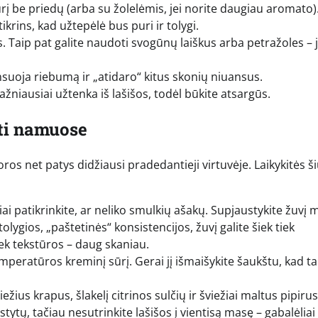
į be priedų (arba su žolelėmis, jei norite daugiau aromato)
krins, kad užtepėlė bus puri ir tolygi.
. Taip pat galite naudoti svogūnų laiškus arba petražoles – j
nsuoja riebumą ir „atidaro“ kitus skonių niuansus.
dažniausiai užtenka iš lašišos, todėl būkite atsargūs.
nti namuose
os net patys didžiausi pradedantieji virtuvėje. Laikykitės š
ai patikrinkite, ar neliko smulkių ašakų. Supjaustykite žuvį 
tolygios, „paštetinės“ konsistencijos, žuvį galite šiek tiek
iek tekstūros – daug skaniau.
peratūros kreminį sūrį. Gerai jį išmaišykite šaukštu, kad t
iežius krapus, šlakelį citrinos sulčių ir šviežiai maltus pipirus
rstytų, tačiau nesutrinkite lašišos į vientisą masę – gabalėliai