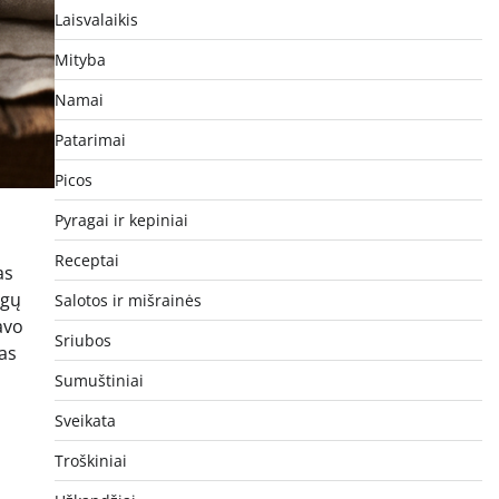
Laisvalaikis
Mityba
Namai
Patarimai
Picos
Pyragai ir kepiniai
Receptai
as
ngų
Salotos ir mišrainės
avo
Sriubos
ras
Sumuštiniai
Sveikata
Troškiniai