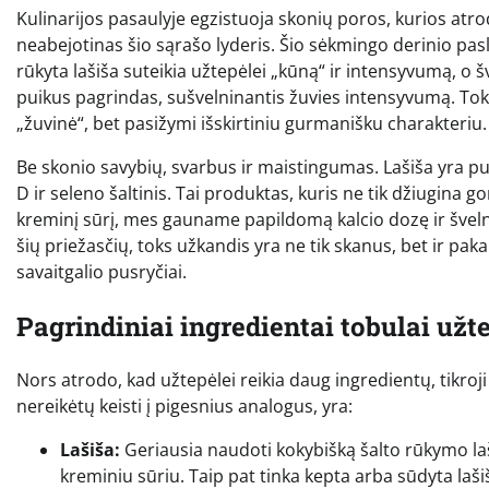
Kulinarijos pasaulyje egzistuoja skonių poros, kurios atrod
neabejotinas šio sąrašo lyderis. Šio sėkmingo derinio pasla
rūkyta lašiša suteikia užtepėlei „kūną“ ir intensyvumą, o š
puikus pagrindas, sušvelninantis žuvies intensyvumą. Tok
„žuvinė“, bet pasižymi išskirtiniu gurmanišku charakteriu.
Be skonio savybių, svarbus ir maistingumas. Lašiša yra p
D ir seleno šaltinis. Tai produktas, kuris ne tik džiugina
kreminį sūrį, mes gauname papildomą kalcio dozę ir šveln
šių priežasčių, toks užkandis yra ne tik skanus, bet ir pak
savaitgalio pusryčiai.
Pagrindiniai ingredientai tobulai užt
Nors atrodo, kad užtepėlei reikia daug ingredientų, tikroj
nereikėtų keisti į pigesnius analogus, yra:
Lašiša:
Geriausia naudoti kokybišką šalto rūkymo laši
kreminiu sūriu. Taip pat tinka kepta arba sūdyta laši