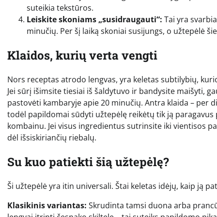
suteikia tekstūros.
Leiskite skoniams „susidraugauti“:
Tai yra svarbia
minučių. Per šį laiką skoniai susijungs, o užtepėlė šiek
Klaidos, kurių verta vengti
Nors receptas atrodo lengvas, yra keletas subtilybių, kurio
Jei sūrį išimsite tiesiai iš šaldytuvo ir bandysite maišyti,
pastovėti kambaryje apie 20 minučių. Antra klaida – per di
todėl papildomai sūdyti užtepėlę reikėtų tik ją paragavus 
kombainu. Jei visus ingredientus sutrinsite iki vientisos pa
dėl išsiskiriančių riebalų.
Su kuo patiekti šią užtepėlę?
Ši užtepėlė yra itin universali. Štai keletas idėjų, kaip ją 
Klasikinis variantas:
Skrudinta tamsi duona arba prancūz
lengvai įtrinti česnako skiltele – tai suteiks papildomo pika