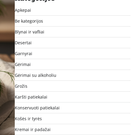
Apkepai
Be kategorijos
Blynai ir vafliai
Desertai
Garnyrai
Gėrimai
Gėrimai su alkoholiu
Grožis
Karšti patiekalai
Konservuoti patiekalai
Košės ir tyrės
Kremai ir padažai