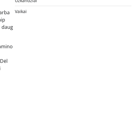
Užkandžiai
Vaikai
 arba
aip
r daug
tamino
 Dėl
i