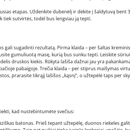
usias etapas. Uždenkite dubenėlį ir dėkite į šaldytuvą bent 
 tiek sutvirtės, todėl bus lengviau ją tepti.
s gali sugadinti rezultatą. Pirma klaida – per šaltas kreminis
 gausite gumuliuotą masę, kurią bus sunku tepti. Leiskite sūriui
delis druskos kiekis. Rūkyta lašiša dažnai jau yra pakankamai
pačioje pabaigoje. Trečia klaida – per stiprus maišymas virtu
stos, prarasite tikrąjį lašišos „kąsnį“, o užtepėlė taps per sk
patiekti, kad nustebintumėte svečius:
iškas batonas. Prieš tepant užtepėlę, duonos riekeles gali
ntiškumo. Taip pat puikiai tinka įvairūs krekeriai, ypač tie, ku