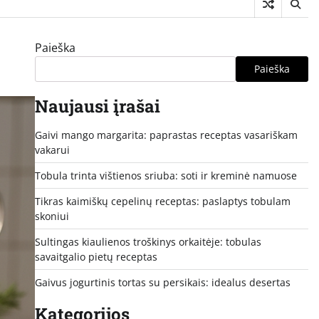
Paieška
Paieška
Naujausi įrašai
Gaivi mango margarita: paprastas receptas vasariškam
vakarui
Tobula trinta vištienos sriuba: soti ir kreminė namuose
Tikras kaimiškų cepelinų receptas: paslaptys tobulam
skoniui
Sultingas kiaulienos troškinys orkaitėje: tobulas
savaitgalio pietų receptas
Gaivus jogurtinis tortas su persikais: idealus desertas
Kategorijos