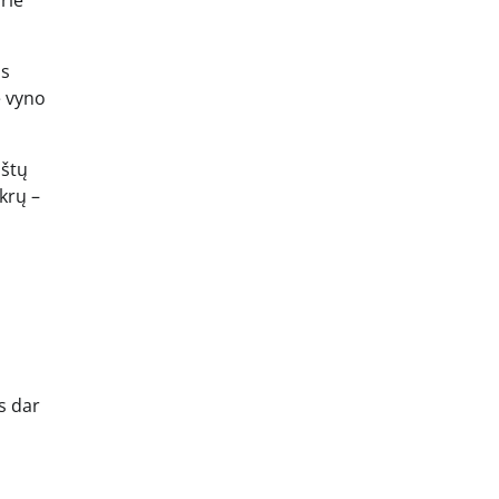
ūs
e vyno
oštų
krų –
s dar