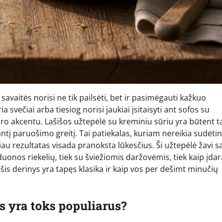
savaitės norisi ne tik pailsėti, bet ir pasimėgauti kažkuo
 svečiai arba tiesiog norisi jaukiai įsitaisyti ant sofos su
o akcentu. Lašišos užtepėlė su kreminiu sūriu yra būtent t
antį paruošimo greitį. Tai patiekalas, kuriam nereikia sudėti
čiau rezultatas visada pranoksta lūkesčius. Ši užtepėlė žavi s
 duonos riekelių, tiek su šviežiomis daržovėmis, tiek kaip įda
šis derinys yra tapęs klasika ir kaip vos per dešimt minučių
ys yra toks populiarus?