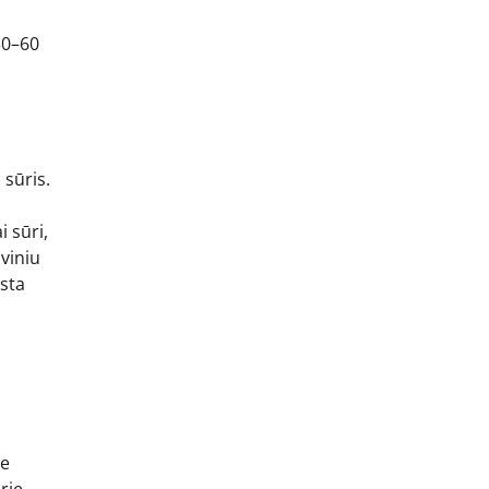
30–60
 sūris.
 sūri,
viniu
ysta
te
rie