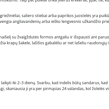
riežinėliai, saliero stiebai arba paprikos juostelės yra puik
ie vengia angliavandenių arba ieško lengvesnio užkandžio pri
 maišelį su žvaigždutės formos antgaliu ir išspausti ant paru
ia krapų šakele, lašišos gabalėliu ar net lašeliu raudonųjų i
 laikyti iki 2–3 dienų. Svarbu, kad indelis būtų sandarus, kad
i, skaniausia ji yra per pirmąsias 24 valandas, kol žolelės vi