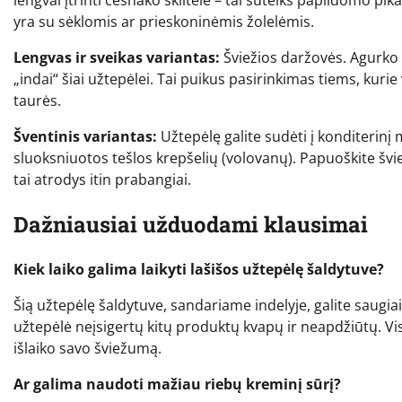
yra su sėklomis ar prieskoninėmis žolelėmis.
Lengvas ir sveikas variantas:
Šviežios daržovės. Agurko g
„indai“ šiai užtepėlei. Tai puikus pasirinkimas tiems, kur
taurės.
Šventinis variantas:
Užtepėlę galite sudėti į konditerinį
sluoksniuotos tešlos krepšelių (volovanų). Papuoškite šviež
tai atrodys itin prabangiai.
Dažniausiai užduodami klausimai
Kiek laiko galima laikyti lašišos užtepėlę šaldytuve?
Šią užtepėlę šaldytuve, sandariame indelyje, galite saugiai
užtepėlė neįsigertų kitų produktų kvapų ir neapdžiūtų. Visg
išlaiko savo šviežumą.
Ar galima naudoti mažiau riebų kreminį sūrį?