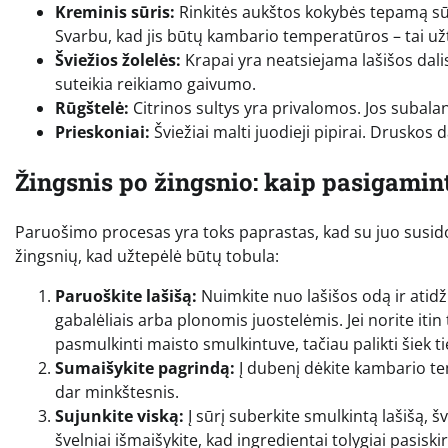
Kreminis sūris:
Rinkitės aukštos kokybės tepamą sūr
Svarbu, kad jis būtų kambario temperatūros – tai užti
Šviežios žolelės:
Krapai yra neatsiejama lašišos dalis
suteikia reikiamo gaivumo.
Rūgštelė:
Citrinos sultys yra privalomos. Jos subala
Prieskoniai:
Šviežiai malti juodieji pipirai. Druskos 
Žingsnis po žingsnio: kaip pasigami
Paruošimo procesas yra toks paprastas, kad su juo susidor
žingsnių, kad užtepėlė būtų tobula:
Paruoškite lašišą:
Nuimkite nuo lašišos odą ir atidži
gabalėliais arba plonomis juostelėmis. Jei norite itin 
pasmulkinti maisto smulkintuve, tačiau palikti šiek t
Sumaišykite pagrindą:
Į dubenį dėkite kambario tem
dar minkštesnis.
Sujunkite viską:
Į sūrį suberkite smulkintą lašišą, šv
švelniai išmaišykite, kad ingredientai tolygiai pasiski