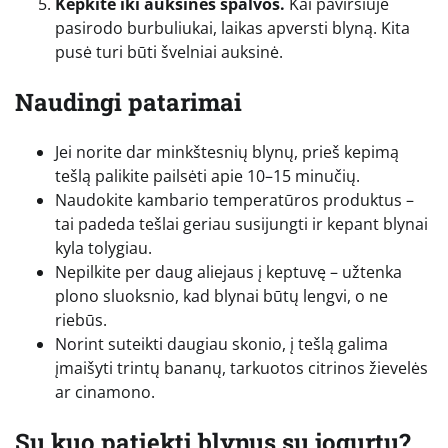
Kepkite iki auksinės spalvos.
Kai paviršiuje
pasirodo burbuliukai, laikas apversti blyną. Kita
pusė turi būti švelniai auksinė.
Naudingi patarimai
Jei norite dar minkštesnių blynų, prieš kepimą
tešlą palikite pailsėti apie 10–15 minučių.
Naudokite kambario temperatūros produktus –
tai padeda tešlai geriau susijungti ir kepant blynai
kyla tolygiau.
Nepilkite per daug aliejaus į keptuvę – užtenka
plono sluoksnio, kad blynai būtų lengvi, o ne
riebūs.
Norint suteikti daugiau skonio, į tešlą galima
įmaišyti trintų bananų, tarkuotos citrinos žievelės
ar cinamono.
Su kuo patiekti blynus su jogurtu?