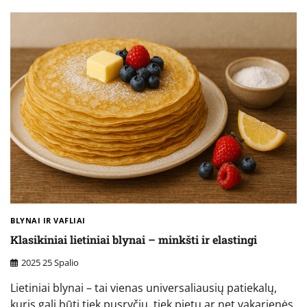
BLYNAI IR VAFLIAI
Klasikiniai lietiniai blynai – minkšti ir elastingi
2025 25 Spalio
Lietiniai blynai – tai vienas universaliausių patiekalų,
kuris gali būti tiek pusryčių, tiek pietų ar net vakarienės