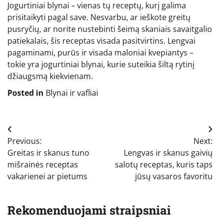
Jogurtiniai blynai – vienas tų receptų, kurį galima
prisitaikyti pagal save. Nesvarbu, ar ieškote greitų
pusryčių, ar norite nustebinti šeimą skaniais savaitgalio
patiekalais, šis receptas visada pasitvirtins. Lengvai
pagaminami, purūs ir visada maloniai kvepiantys –
tokie yra jogurtiniai blynai, kurie suteikia šiltą rytinį
džiaugsmą kiekvienam.
Posted in
Blynai ir vafliai
Navigacija
Previous:
Next:
tarp
Greitas ir skanus tuno
Lengvas ir skanus gaivių
įrašų
mišrainės receptas
salotų receptas, kuris taps
vakarienei ar pietums
jūsų vasaros favoritu
Rekomenduojami straipsniai