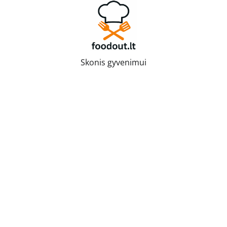
Skip
to
content
Skonis gyvenimui