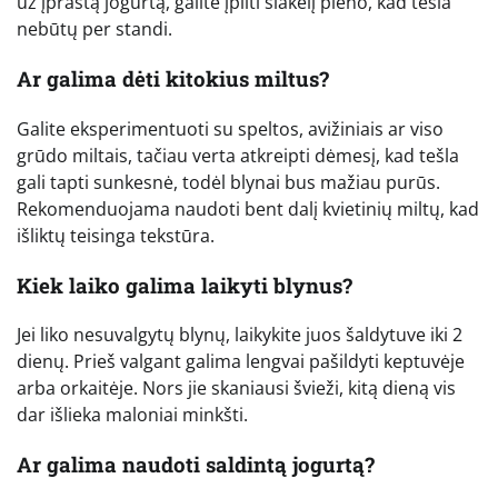
už įprastą jogurtą, galite įpilti šlakelį pieno, kad tešla
nebūtų per standi.
Ar galima dėti kitokius miltus?
Galite eksperimentuoti su speltos, avižiniais ar viso
grūdo miltais, tačiau verta atkreipti dėmesį, kad tešla
gali tapti sunkesnė, todėl blynai bus mažiau purūs.
Rekomenduojama naudoti bent dalį kvietinių miltų, kad
išliktų teisinga tekstūra.
Kiek laiko galima laikyti blynus?
Jei liko nesuvalgytų blynų, laikykite juos šaldytuve iki 2
dienų. Prieš valgant galima lengvai pašildyti keptuvėje
arba orkaitėje. Nors jie skaniausi švieži, kitą dieną vis
dar išlieka maloniai minkšti.
Ar galima naudoti saldintą jogurtą?