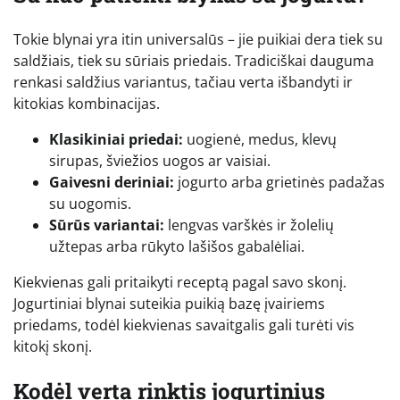
Tokie blynai yra itin universalūs – jie puikiai dera tiek su
saldžiais, tiek su sūriais priedais. Tradiciškai dauguma
renkasi saldžius variantus, tačiau verta išbandyti ir
kitokias kombinacijas.
Klasikiniai priedai:
uogienė, medus, klevų
sirupas, šviežios uogos ar vaisiai.
Gaivesni deriniai:
jogurto arba grietinės padažas
su uogomis.
Sūrūs variantai:
lengvas varškės ir žolelių
užtepas arba rūkyto lašišos gabalėliai.
Kiekvienas gali pritaikyti receptą pagal savo skonį.
Jogurtiniai blynai suteikia puikią bazę įvairiems
priedams, todėl kiekvienas savaitgalis gali turėti vis
kitokį skonį.
Kodėl verta rinktis jogurtinius