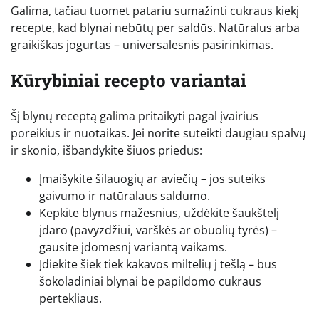
Galima, tačiau tuomet patariu sumažinti cukraus kiekį
recepte, kad blynai nebūtų per saldūs. Natūralus arba
graikiškas jogurtas – universalesnis pasirinkimas.
Kūrybiniai recepto variantai
Šį blynų receptą galima pritaikyti pagal įvairius
poreikius ir nuotaikas. Jei norite suteikti daugiau spalvų
ir skonio, išbandykite šiuos priedus:
Įmaišykite šilauogių ar aviečių – jos suteiks
gaivumo ir natūralaus saldumo.
Kepkite blynus mažesnius, uždėkite šaukštelį
įdaro (pavyzdžiui, varškės ar obuolių tyrės) –
gausite įdomesnį variantą vaikams.
Įdiekite šiek tiek kakavos miltelių į tešlą – bus
šokoladiniai blynai be papildomo cukraus
pertekliaus.