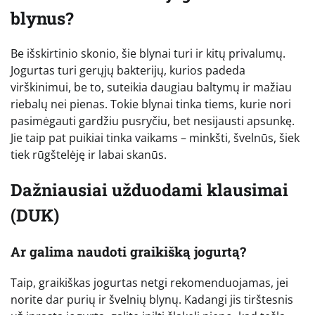
blynus?
Be išskirtinio skonio, šie blynai turi ir kitų privalumų.
Jogurtas turi gerųjų bakterijų, kurios padeda
virškinimui, be to, suteikia daugiau baltymų ir mažiau
riebalų nei pienas. Tokie blynai tinka tiems, kurie nori
pasimėgauti gardžiu pusryčiu, bet nesijausti apsunkę.
Jie taip pat puikiai tinka vaikams – minkšti, švelnūs, šiek
tiek rūgštelėję ir labai skanūs.
Dažniausiai užduodami klausimai
(DUK)
Ar galima naudoti graikišką jogurtą?
Taip, graikiškas jogurtas netgi rekomenduojamas, jei
norite dar purių ir švelnių blynų. Kadangi jis tirštesnis