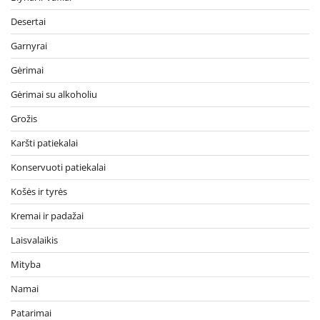
Desertai
Garnyrai
Gėrimai
Gėrimai su alkoholiu
Grožis
Karšti patiekalai
Konservuoti patiekalai
Košės ir tyrės
Kremai ir padažai
Laisvalaikis
Mityba
Namai
Patarimai