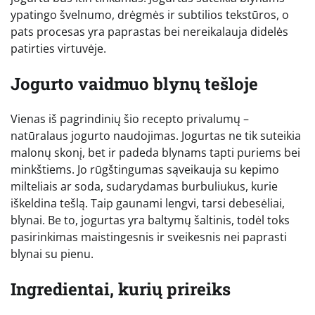
ypatingo švelnumo, drėgmės ir subtilios tekstūros, o
pats procesas yra paprastas bei nereikalauja didelės
patirties virtuvėje.
Jogurto vaidmuo blynų tešloje
Vienas iš pagrindinių šio recepto privalumų –
natūralaus jogurto naudojimas. Jogurtas ne tik suteikia
malonų skonį, bet ir padeda blynams tapti puriems bei
minkštiems. Jo rūgštingumas sąveikauja su kepimo
milteliais ar soda, sudarydamas burbuliukus, kurie
iškeldina tešlą. Taip gaunami lengvi, tarsi debesėliai,
blynai. Be to, jogurtas yra baltymų šaltinis, todėl toks
pasirinkimas maistingesnis ir sveikesnis nei paprasti
blynai su pienu.
Ingredientai, kurių prireiks