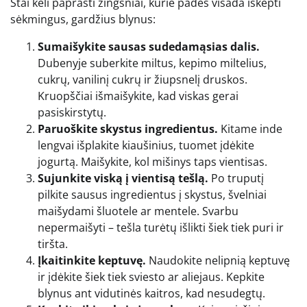
Štai keli paprasti žingsniai, kurie padės visada iškepti
sėkmingus, gardžius blynus:
Sumaišykite sausas sudedamąsias dalis.
Dubenyje suberkite miltus, kepimo miltelius,
cukrų, vanilinį cukrų ir žiupsnelį druskos.
Kruopščiai išmaišykite, kad viskas gerai
pasiskirstytų.
Paruoškite skystus ingredientus.
Kitame inde
lengvai išplakite kiaušinius, tuomet įdėkite
jogurtą. Maišykite, kol mišinys taps vientisas.
Sujunkite viską į vientisą tešlą.
Po truputį
pilkite sausus ingredientus į skystus, švelniai
maišydami šluotele ar mentele. Svarbu
nepermaišyti – tešla turėtų išlikti šiek tiek puri ir
tiršta.
Įkaitinkite keptuvę.
Naudokite nelipnią keptuvę
ir įdėkite šiek tiek sviesto ar aliejaus. Kepkite
blynus ant vidutinės kaitros, kad nesudegtų.