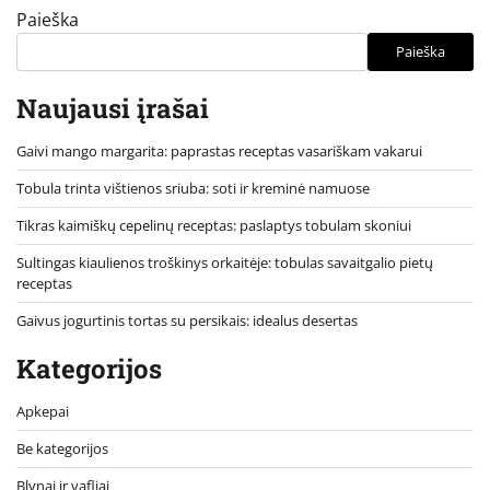
Paieška
Paieška
Naujausi įrašai
Gaivi mango margarita: paprastas receptas vasariškam vakarui
Tobula trinta vištienos sriuba: soti ir kreminė namuose
Tikras kaimiškų cepelinų receptas: paslaptys tobulam skoniui
Sultingas kiaulienos troškinys orkaitėje: tobulas savaitgalio pietų
receptas
Gaivus jogurtinis tortas su persikais: idealus desertas
Kategorijos
Apkepai
Be kategorijos
Blynai ir vafliai