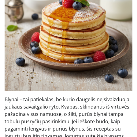
Blynai – tai patiekalas, be kurio daugelis neįsivaizduoja
jaukaus savaitgalio ryto. Kvapas, sklindantis iš virtuvės,
pažadina visus namuose, o šilti, purūs blynai tampa
tobulu pusryčių pasirinkimu. Jei ieškote būdo, kaip
pagaminti lengvus ir purius blynus, šis receptas su
jogurtu bus itin tinkamas. Jogurtas suteikia blynams