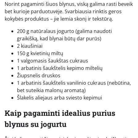
Norint pagaminti šiuos blynus, viską galima rasti beveik
bet kurioje parduotuvėje. Svarbiausia rinktis geros
kokybės produktus – jie lemia skonį ir tekstūrą.
200 g natūralaus jogurto (galima naudoti
graikišką, kad blynai būtų dar purūs)
2 kiaušiniai
150 g kvietinių miltų
1 valgomasis šaukštas cukraus
1 arbatinis šaukštelis kepimo miltelių
Žiupsnelis druskos
1 arbatinis šaukštelis vanilinio cukraus (nebūtina,
bet suteikia malonų aromatą)
Šlakelis aliejaus arba sviesto kepimui
Kaip pagaminti idealius purius
blynus su jogurtu