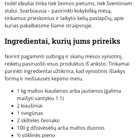
todėl idealiai tinka tiek šeimos pietums, tiek šventiniam
stalui. Svarbiausia – pasirinkti kokybišką mėsą,
tinkamus prieskonius ir laikytis kelių paslapčių, apie
kurias pakalbėsime šiame straipsnyje.
Ingredientai, kurių jums prireiks
Norint pagaminti sultingą ir skanų mėsos vyniotinį,
reikėtų pasiruošti visus produktus iš anksto. Tinkamai
parinkti ingredientai užtikrina, kad vyniotinis išlaikys
formą ir neišsausės kepimo metu.
1 kg maltos kiaulienos arba jautienos (galima
maišyti santykiu 1:1)
2 kiaušiniai
1 svogūnas
2 skiltelės česnako
100 g džiūvėsėlių arba maltos duonos
½ stiklinės pieno