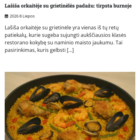
Lašiša orkaitėje su grietinėlės padažu: tirpsta burnoje
2026 8 Liepos
Lašiša orkaitėje su grietinėle yra vienas iš tų retų
patiekalų, kurie sugeba sujungti aukščiausios klasės
restorano kokybę su naminio maisto jaukumu. Tai
pasirinkimas, kuris gelbsti […]