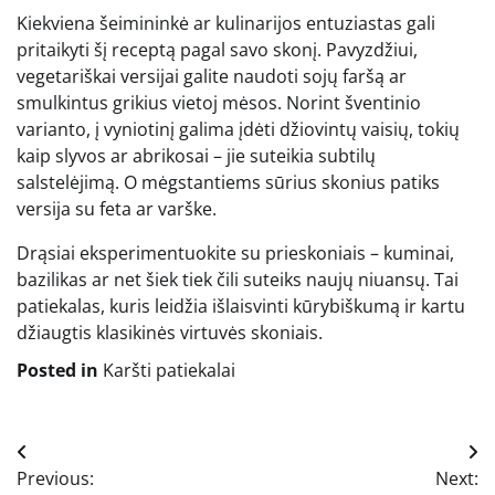
Kiekviena šeimininkė ar kulinarijos entuziastas gali
pritaikyti šį receptą pagal savo skonį. Pavyzdžiui,
vegetariškai versijai galite naudoti sojų faršą ar
smulkintus grikius vietoj mėsos. Norint šventinio
varianto, į vyniotinį galima įdėti džiovintų vaisių, tokių
kaip slyvos ar abrikosai – jie suteikia subtilų
salstelėjimą. O mėgstantiems sūrius skonius patiks
versija su feta ar varške.
Drąsiai eksperimentuokite su prieskoniais – kuminai,
bazilikas ar net šiek tiek čili suteiks naujų niuansų. Tai
patiekalas, kuris leidžia išlaisvinti kūrybiškumą ir kartu
džiaugtis klasikinės virtuvės skoniais.
Posted in
Karšti patiekalai
Navigacija
Previous:
Next: