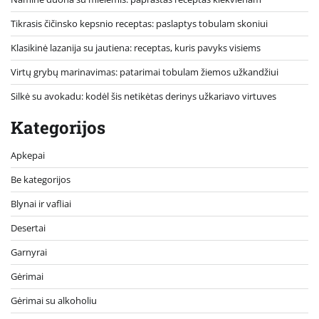
Tikrasis čičinsko kepsnio receptas: paslaptys tobulam skoniui
Klasikinė lazanija su jautiena: receptas, kuris pavyks visiems
Virtų grybų marinavimas: patarimai tobulam žiemos užkandžiui
Silkė su avokadu: kodėl šis netikėtas derinys užkariavo virtuves
Kategorijos
Apkepai
Be kategorijos
Blynai ir vafliai
Desertai
Garnyrai
Gėrimai
Gėrimai su alkoholiu