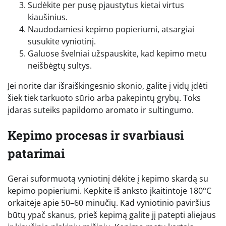
Sudėkite per pusę pjaustytus kietai virtus
kiaušinius.
Naudodamiesi kepimo popieriumi, atsargiai
susukite vyniotinį.
Galuose švelniai užspauskite, kad kepimo metu
neišbėgtų sultys.
Jei norite dar išraiškingesnio skonio, galite į vidų įdėti
šiek tiek tarkuoto sūrio arba pakepintų grybų. Toks
įdaras suteiks papildomo aromato ir sultingumo.
Kepimo procesas ir svarbiausi
patarimai
Gerai suformuotą vyniotinį dėkite į kepimo skardą su
kepimo popieriumi. Kepkite iš anksto įkaitintoje 180°C
orkaitėje apie 50–60 minučių. Kad vyniotinio paviršius
būtų ypač skanus, prieš kepimą galite jį patepti aliejaus