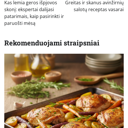
tarp
Kas lemia geros išpjovos
Greitas ir skanus avinžirnių
įrašų
skonį: ekspertai dalijasi
salotų receptas vasarai
patarimais, kaip pasirinkti ir
paruošti mėsą
Rekomenduojami straipsniai