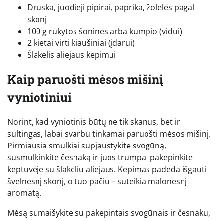
Druska, juodieji pipirai, paprika, žolelės pagal
skonį
100 g rūkytos šoninės arba kumpio (vidui)
2 kietai virti kiaušiniai (įdarui)
Šlakelis aliejaus kepimui
Kaip paruošti mėsos mišinį
vyniotiniui
Norint, kad vyniotinis būtų ne tik skanus, bet ir
sultingas, labai svarbu tinkamai paruošti mėsos mišinį.
Pirmiausia smulkiai supjaustykite svogūną,
susmulkinkite česnaką ir juos trumpai pakepinkite
keptuvėje su šlakeliu aliejaus. Kepimas padeda išgauti
švelnesnį skonį, o tuo pačiu – suteikia malonesnį
aromatą.
Mėsą sumaišykite su pakepintais svogūnais ir česnaku,