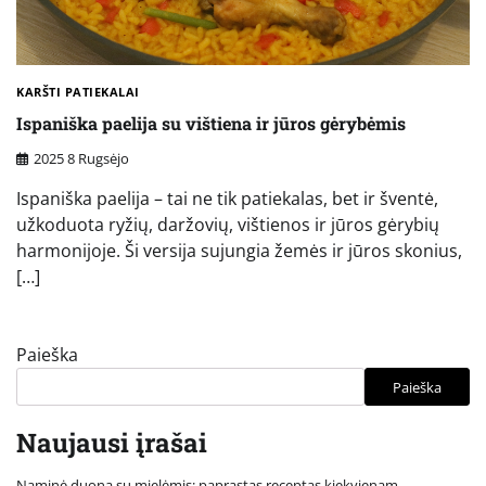
KARŠTI PATIEKALAI
Ispaniška paelija su vištiena ir jūros gėrybėmis
2025 8 Rugsėjo
Ispaniška paelija – tai ne tik patiekalas, bet ir šventė,
užkoduota ryžių, daržovių, vištienos ir jūros gėrybių
harmonijoje. Ši versija sujungia žemės ir jūros skonius,
[…]
Paieška
Paieška
Naujausi įrašai
Naminė duona su mielėmis: paprastas receptas kiekvienam