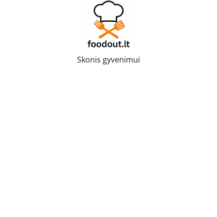
Skip
to
content
Skonis gyvenimui