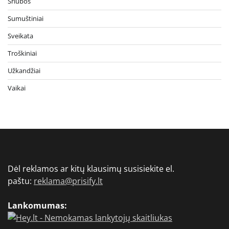
Sriubos
Sumuštiniai
Sveikata
Troškiniai
Užkandžiai
Vaikai
Dėl reklamos ar kitų klausimų susisiekite el.
paštu:
reklama@prisify.lt
Lankomumas: