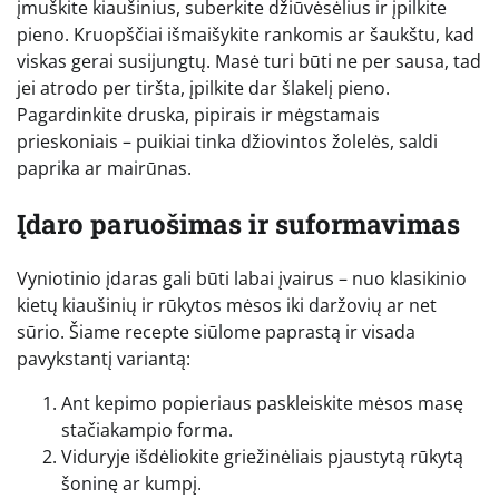
įmuškite kiaušinius, suberkite džiūvėsėlius ir įpilkite
pieno. Kruopščiai išmaišykite rankomis ar šaukštu, kad
viskas gerai susijungtų. Masė turi būti ne per sausa, tad
jei atrodo per tiršta, įpilkite dar šlakelį pieno.
Pagardinkite druska, pipirais ir mėgstamais
prieskoniais – puikiai tinka džiovintos žolelės, saldi
paprika ar mairūnas.
Įdaro paruošimas ir suformavimas
Vyniotinio įdaras gali būti labai įvairus – nuo klasikinio
kietų kiaušinių ir rūkytos mėsos iki daržovių ar net
sūrio. Šiame recepte siūlome paprastą ir visada
pavykstantį variantą:
Ant kepimo popieriaus paskleiskite mėsos masę
stačiakampio forma.
Viduryje išdėliokite griežinėliais pjaustytą rūkytą
šoninę ar kumpį.