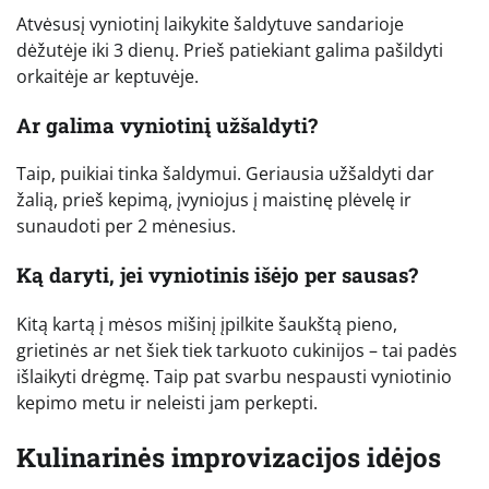
Atvėsusį vyniotinį laikykite šaldytuve sandarioje
dėžutėje iki 3 dienų. Prieš patiekiant galima pašildyti
orkaitėje ar keptuvėje.
Ar galima vyniotinį užšaldyti?
Taip, puikiai tinka šaldymui. Geriausia užšaldyti dar
žalią, prieš kepimą, įvyniojus į maistinę plėvelę ir
sunaudoti per 2 mėnesius.
Ką daryti, jei vyniotinis išėjo per sausas?
Kitą kartą į mėsos mišinį įpilkite šaukštą pieno,
grietinės ar net šiek tiek tarkuoto cukinijos – tai padės
išlaikyti drėgmę. Taip pat svarbu nespausti vyniotinio
kepimo metu ir neleisti jam perkepti.
Kulinarinės improvizacijos idėjos