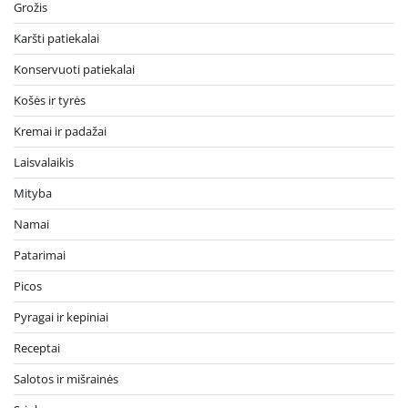
Grožis
Karšti patiekalai
Konservuoti patiekalai
Košės ir tyrės
Kremai ir padažai
Laisvalaikis
Mityba
Namai
Patarimai
Picos
Pyragai ir kepiniai
Receptai
Salotos ir mišrainės