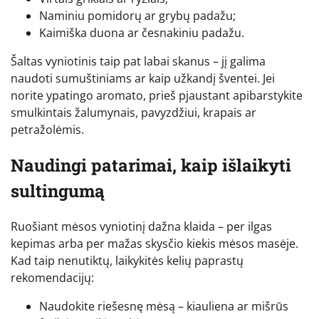
Naminiu pomidorų ar grybų padažu;
Kaimiška duona ar česnakiniu padažu.
Šaltas vyniotinis taip pat labai skanus – jį galima
naudoti sumuštiniams ar kaip užkandį šventei. Jei
norite ypatingo aromato, prieš pjaustant apibarstykite
smulkintais žalumynais, pavyzdžiui, krapais ar
petražolėmis.
Naudingi patarimai, kaip išlaikyti
sultingumą
Ruošiant mėsos vyniotinį dažna klaida – per ilgas
kepimas arba per mažas skysčio kiekis mėsos masėje.
Kad taip nenutiktų, laikykitės kelių paprastų
rekomendacijų:
Naudokite riešesnę mėsą – kiauliena ar mišrūs