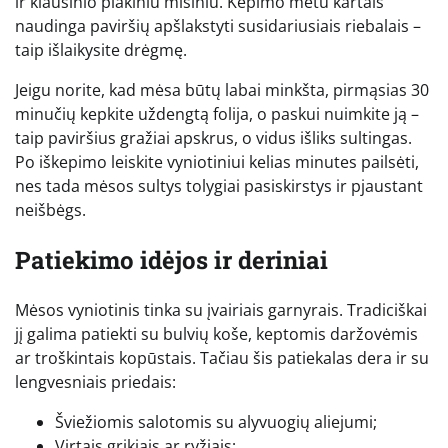
ir kiaušinio plakiniu mišiniu. Kepimo metu kartais
naudinga paviršių apšlakstyti susidariusiais riebalais –
taip išlaikysite drėgmę.
Jeigu norite, kad mėsa būtų labai minkšta, pirmąsias 30
minučių kepkite uždengtą folija, o paskui nuimkite ją –
taip paviršius gražiai apskrus, o vidus išliks sultingas.
Po iškepimo leiskite vyniotiniui kelias minutes pailsėti,
nes tada mėsos sultys tolygiai pasiskirstys ir pjaustant
neišbėgs.
Patiekimo idėjos ir deriniai
Mėsos vyniotinis tinka su įvairiais garnyrais. Tradiciškai
jį galima patiekti su bulvių koše, keptomis daržovėmis
ar troškintais kopūstais. Tačiau šis patiekalas dera ir su
lengvesniais priedais:
Šviežiomis salotomis su alyvuogių aliejumi;
Virtais grikiais ar ryžiais;