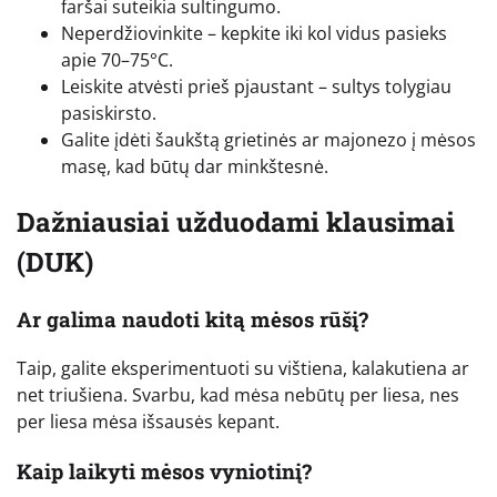
faršai suteikia sultingumo.
Neperdžiovinkite – kepkite iki kol vidus pasieks
apie 70–75°C.
Leiskite atvėsti prieš pjaustant – sultys tolygiau
pasiskirsto.
Galite įdėti šaukštą grietinės ar majonezo į mėsos
masę, kad būtų dar minkštesnė.
Dažniausiai užduodami klausimai
(DUK)
Ar galima naudoti kitą mėsos rūšį?
Taip, galite eksperimentuoti su vištiena, kalakutiena ar
net triušiena. Svarbu, kad mėsa nebūtų per liesa, nes
per liesa mėsa išsausės kepant.
Kaip laikyti mėsos vyniotinį?