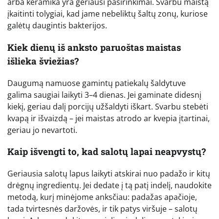
arba keramika yra geriausi pasirinkimai. Svarbu maistą
įkaitinti tolygiai, kad jame nebeliktų šaltų zonų, kuriose
galėtų daugintis bakterijos.
Kiek dienų iš anksto paruoštas maistas
išlieka šviežias?
Daugumą namuose gamintų patiekalų šaldytuve
galima saugiai laikyti 3–4 dienas. Jei gaminate didesnį
kiekį, geriau dalį porcijų užšaldyti iškart. Svarbu stebėti
kvapą ir išvaizdą – jei maistas atrodo ar kvepia įtartinai,
geriau jo nevartoti.
Kaip išvengti to, kad salotų lapai neapvystų?
Geriausia salotų lapus laikyti atskirai nuo padažo ir kitų
drėgnų ingredientų. Jei dedate į tą patį indelį, naudokite
metodą, kurį minėjome anksčiau: padažas apačioje,
tada tvirtesnės daržovės, ir tik patys viršuje – salotų