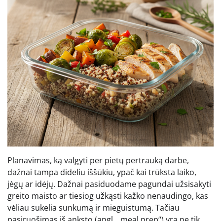
Planavimas, ką valgyti per pietų pertrauką darbe,
dažnai tampa dideliu iššūkiu, ypač kai trūksta laiko,
jėgų ar idėjų. Dažnai pasiduodame pagundai užsisakyti
greito maisto ar tiesiog užkąsti kažko nenaudingo, kas
vėliau sukelia sunkumą ir mieguistumą. Tačiau
pasiruošimas iš anksto (angl. „meal prep“) yra ne tik