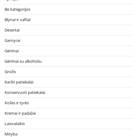
Be kategorijos
Blynai ir vafliai
Desertai
Garnyrai
Gėrimai
Gėrimai su alkoholiu
Grožis
Karšti patiekalai
Konservuoti patiekalai
Košės ir tyrės
Kremai ir padažai
Laisvalaikis
Mityba