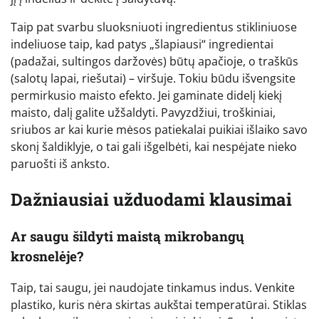
Taip pat svarbu sluoksniuoti ingredientus stikliniuose
indeliuose taip, kad patys „šlapiausi“ ingredientai
(padažai, sultingos daržovės) būtų apačioje, o traškūs
(salotų lapai, riešutai) – viršuje. Tokiu būdu išvengsite
permirkusio maisto efekto. Jei gaminate didelį kiekį
maisto, dalį galite užšaldyti. Pavyzdžiui, troškiniai,
sriubos ar kai kurie mėsos patiekalai puikiai išlaiko savo
skonį šaldiklyje, o tai gali išgelbėti, kai nespėjate nieko
paruošti iš anksto.
Dažniausiai užduodami klausimai
Ar saugu šildyti maistą mikrobangų
krosnelėje?
Taip, tai saugu, jei naudojate tinkamus indus. Venkite
plastiko, kuris nėra skirtas aukštai temperatūrai. Stiklas