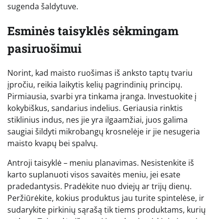
sugenda šaldytuve.
Esminės taisyklės sėkmingam
pasiruošimui
Norint, kad maisto ruošimas iš anksto taptų tvariu
įpročiu, reikia laikytis kelių pagrindinių principų.
Pirmiausia, svarbi yra tinkama įranga. Investuokite į
kokybiškus, sandarius indelius. Geriausia rinktis
stiklinius indus, nes jie yra ilgaamžiai, juos galima
saugiai šildyti mikrobangų krosnelėje ir jie nesugeria
maisto kvapų bei spalvų.
Antroji taisyklė – meniu planavimas. Nesistenkite iš
karto suplanuoti visos savaitės meniu, jei esate
pradedantysis. Pradėkite nuo dviejų ar trijų dienų.
Peržiūrėkite, kokius produktus jau turite spintelėse, ir
sudarykite pirkinių sąrašą tik tiems produktams, kurių