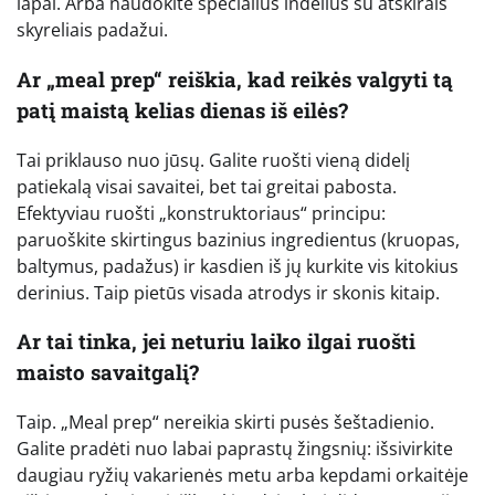
lapai. Arba naudokite specialius indelius su atskirais
skyreliais padažui.
Ar „meal prep“ reiškia, kad reikės valgyti tą
patį maistą kelias dienas iš eilės?
Tai priklauso nuo jūsų. Galite ruošti vieną didelį
patiekalą visai savaitei, bet tai greitai pabosta.
Efektyviau ruošti „konstruktoriaus“ principu:
paruoškite skirtingus bazinius ingredientus (kruopas,
baltymus, padažus) ir kasdien iš jų kurkite vis kitokius
derinius. Taip pietūs visada atrodys ir skonis kitaip.
Ar tai tinka, jei neturiu laiko ilgai ruošti
maisto savaitgalį?
Taip. „Meal prep“ nereikia skirti pusės šeštadienio.
Galite pradėti nuo labai paprastų žingsnių: išsivirkite
daugiau ryžių vakarienės metu arba kepdami orkaitėje