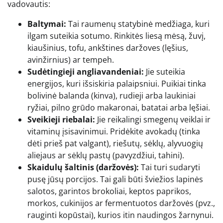
vadovautis:
Baltymai:
Tai raumenų statybinė medžiaga, kuri
ilgam suteikia sotumo. Rinkitės liesą mėsą, žuvį,
kiaušinius, tofu, ankštines daržoves (lęšius,
avinžirnius) ar tempeh.
Sudėtingieji angliavandeniai:
Jie suteikia
energijos, kuri išsiskiria palaipsniui. Puikiai tinka
bolivinė balanda (kinva), rudieji arba laukiniai
ryžiai, pilno grūdo makaronai, batatai arba lęšiai.
Sveikieji riebalai:
Jie reikalingi smegenų veiklai ir
vitaminų įsisavinimui. Pridėkite avokadų (tinka
dėti prieš pat valgant), riešutų, sėklų, alyvuogių
aliejaus ar sėklų pastų (pavyzdžiui, tahini).
Skaidulų šaltinis (daržovės):
Tai turi sudaryti
pusę jūsų porcijos. Tai gali būti šviežios lapinės
salotos, garintos brokoliai, keptos paprikos,
morkos, cukinijos ar fermentuotos daržovės (pvz.,
rauginti kopūstai), kurios itin naudingos žarnynui.