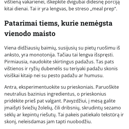
vištieną vakarienei, iškepkite dvigubai didesnę porciją
kitai dienai. Tai ir yra lengvas, be streso „meal prep“.
Patarimai tiems, kurie nemėgsta
vienodo maisto
Viena didžiausių baimių, susijusių su pietų ruošimu iš
anksto, yra monotonija. Tačiau tai lengva išspręsti.
Pirmiausia, naudokite skirtingus padažus. Tas pats
vištienos ir ryžių dubenėlis su teriyaki padažu skonis
visiškai kitaip nei su pesto padažu ar humusu.
Antra, eksperimentuokite su prieskoniais. Paruoškite
neutralius bazinius ingredientus, o prieskonius
pridėkite prieš pat valgant. Pavyzdžiui, į mėsą galite
įmaišyti šviežių žolelių, čili dribsnių, skrudintų sezamo
sėklų ar kepintų riešutų. Tai pakeis patiekalo tekstūrą ir
skonį, neleisdamas jam tapti nuobodžiu.