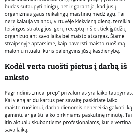
būdas sutaupyti pinigų, bet ir garantija, kad jūsų
organizmas gaus reikalingų maistinių medžiagų. Tai
nereikalauja valandų virtuvėje kiekvieną dieną, tereikia
teisingos strategijos, gerų receptų ir šiek tiek įgūdžių
organizuojant savo laiką bei maisto atsargas. Šiame
straipsnyje aptarsime, kaip paversti maisto ruošimą
maloniu ritualu, kuris palengvins jūsų kasdienybę.
Kodėl verta ruošti pietus į darbą iš
anksto
Pagrindinis „meal prep“ privalumas yra laiko taupymas.
Kai vieną ar du kartus per savaitę paskiriate laiko
maisto ruošimui, darbo dienomis nebereikia galvoti, ką
gaminti, ar gaišti laiko pirkiniams paskutinę minutę. Tai
itin aktualu skubantiems profesionalams, kurie vertina
savo laiką.