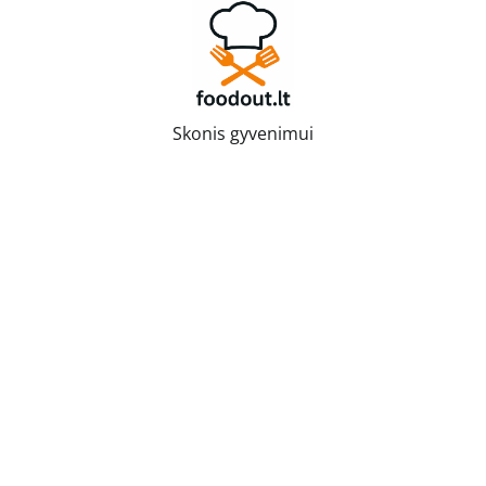
Skip
to
content
Skonis gyvenimui