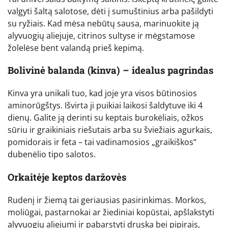
valgyti šaltą salotose, dėti į sumuštinius arba pašildyti
su ryžiais. Kad mėsa nebūtų sausa, marinuokite ją
alyvuogių aliejuje, citrinos sultyse ir mėgstamose
žolelėse bent valandą prieš kepimą.
Bolivinė balanda (kinva) – idealus pagrindas
Kinva yra unikali tuo, kad joje yra visos būtinosios
aminorūgštys. Išvirta ji puikiai laikosi šaldytuve iki 4
dienų. Galite ją derinti su keptais burokėliais, ožkos
sūriu ir graikiniais riešutais arba su šviežiais agurkais,
pomidorais ir feta – tai vadinamosios „graikiškos“
dubenėlio tipo salotos.
Orkaitėje keptos daržovės
Rudenį ir žiemą tai geriausias pasirinkimas. Morkos,
moliūgai, pastarnokai ar žiediniai kopūstai, apšlakstyti
alyvuogių aliejumi ir pabarstyti druska bei pipirais,