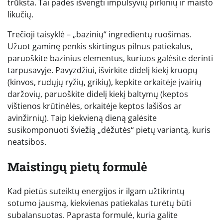
trūksta. Tai padės išvengti impulsyvių pirkinių ir maisto
likučių.
Trečioji taisyklė – „bazinių“ ingredientų ruošimas.
Užuot gaminę penkis skirtingus pilnus patiekalus,
paruoškite bazinius elementus, kuriuos galėsite derinti
tarpusavyje. Pavyzdžiui, išvirkite didelį kiekį kruopų
(kinvos, rudųjų ryžių, grikių), kepkite orkaitėje įvairių
daržovių, paruoškite didelį kiekį baltymų (keptos
vištienos krūtinėlės, orkaitėje keptos lašišos ar
avinžirnių). Taip kiekvieną dieną galėsite
susikomponuoti šviežią „dėžutės“ pietų variantą, kuris
neatsibos.
Maistingų pietų formulė
Kad pietūs suteiktų energijos ir ilgam užtikrintų
sotumo jausmą, kiekvienas patiekalas turėtų būti
subalansuotas. Paprasta formulė, kuria galite