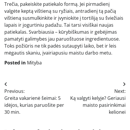
Trečia, pakeiskite patiekalo formą. Jei pirmadienį
valgėte keptą vištieną su ryžiais, antradienį tą pačią
vištieną susmulkinkite ir įvyniokite į tortiliją su šviežiais
lapais ir jogurtiniu padažu. Tai tarsi visiškai naujas
patiekalas. Svarbiausia – kūrybiškumas ir gebėjimas
pamatyti galimybes jau paruoštuose ingredientuose.
Toks požiūris ne tik padės sutaupyti laiko, bet ir leis
mėgautis skaniu, įvairiapusiu maistu darbo metu.
Posted in
Mityba
Navigacija
Previous:
Next:
tarp
Greita vakarienė šeimai: 5
Ką valgyti kelyje? Geriausi
įrašų
idėjos, kurias paruošite per
maisto pasirinkimai
30 min.
kelionei