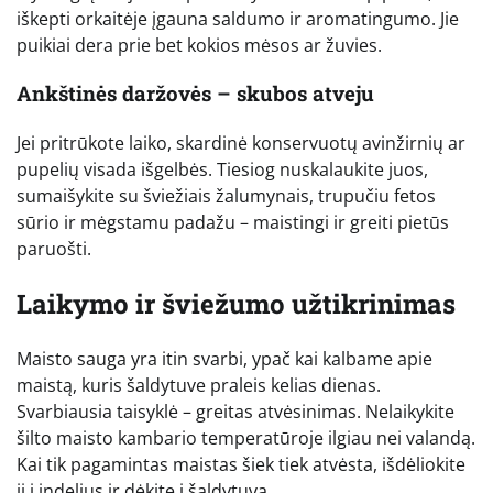
iškepti orkaitėje įgauna saldumo ir aromatingumo. Jie
puikiai dera prie bet kokios mėsos ar žuvies.
Ankštinės daržovės – skubos atveju
Jei pritrūkote laiko, skardinė konservuotų avinžirnių ar
pupelių visada išgelbės. Tiesiog nuskalaukite juos,
sumaišykite su šviežiais žalumynais, trupučiu fetos
sūrio ir mėgstamu padažu – maistingi ir greiti pietūs
paruošti.
Laikymo ir šviežumo užtikrinimas
Maisto sauga yra itin svarbi, ypač kai kalbame apie
maistą, kuris šaldytuve praleis kelias dienas.
Svarbiausia taisyklė – greitas atvėsinimas. Nelaikykite
šilto maisto kambario temperatūroje ilgiau nei valandą.
Kai tik pagamintas maistas šiek tiek atvėsta, išdėliokite
jį į indelius ir dėkite į šaldytuvą.