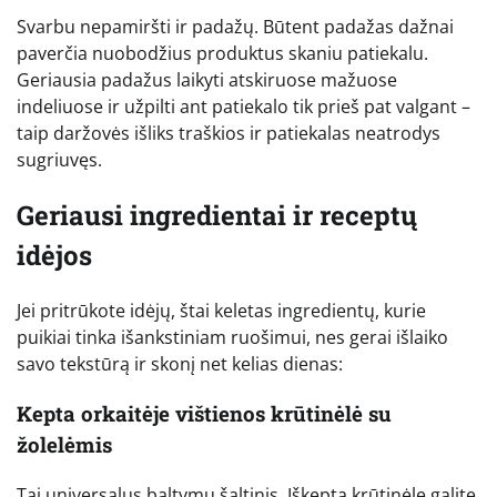
Svarbu nepamiršti ir padažų. Būtent padažas dažnai
paverčia nuobodžius produktus skaniu patiekalu.
Geriausia padažus laikyti atskiruose mažuose
indeliuose ir užpilti ant patiekalo tik prieš pat valgant –
taip daržovės išliks traškios ir patiekalas neatrodys
sugriuvęs.
Geriausi ingredientai ir receptų
idėjos
Jei pritrūkote idėjų, štai keletas ingredientų, kurie
puikiai tinka išankstiniam ruošimui, nes gerai išlaiko
savo tekstūrą ir skonį net kelias dienas:
Kepta orkaitėje vištienos krūtinėlė su
žolelėmis
Tai universalus baltymų šaltinis. Iškeptą krūtinėlę galite