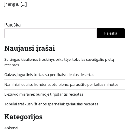
įranga, […]
Paieška
Paieška
Naujausi įrašai
Sultingas kiaulienos troškinys orkaitėje: tobulas savaitgalio pietų
receptas
Gaivus jogurtinis tortas su persikais: idealus desertas
Naminiai ledai su kondensuotu pienu: paruošite per kelias minutes
Liežuvio mišrainė: burnoje tirpstantis receptas
Tobulai traškūs vištienos sparneliai: geriausias receptas
Kategorijos
Apkepai