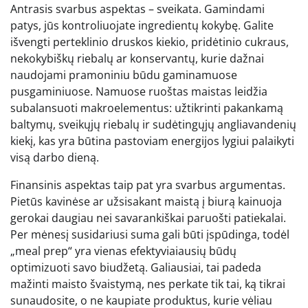
Antrasis svarbus aspektas – sveikata. Gamindami
patys, jūs kontroliuojate ingredientų kokybę. Galite
išvengti perteklinio druskos kiekio, pridėtinio cukraus,
nekokybiškų riebalų ar konservantų, kurie dažnai
naudojami pramoniniu būdu gaminamuose
pusgaminiuose. Namuose ruoštas maistas leidžia
subalansuoti makroelementus: užtikrinti pakankamą
baltymų, sveikųjų riebalų ir sudėtingųjų angliavandenių
kiekį, kas yra būtina pastoviam energijos lygiui palaikyti
visą darbo dieną.
Finansinis aspektas taip pat yra svarbus argumentas.
Pietūs kavinėse ar užsisakant maistą į biurą kainuoja
gerokai daugiau nei savarankiškai paruošti patiekalai.
Per mėnesį susidariusi suma gali būti įspūdinga, todėl
„meal prep“ yra vienas efektyviaiausių būdų
optimizuoti savo biudžetą. Galiausiai, tai padeda
mažinti maisto švaistymą, nes perkate tik tai, ką tikrai
sunaudosite, o ne kaupiate produktus, kurie vėliau