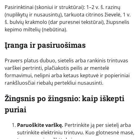
Pasirinktinai (skoniui ir struktūrai): 1–2 v. š. razinų
(nuplikytų ir nusausintų), tarkuota citrinos žievelė, 1 v.
š. bulvių krakmolo (dar puresnei tekstūrai), žiupsnelis
kepimo miltelių (nebūtina).
Įranga ir pasiruošimas
Pravers platus dubuo, sietelis arba rankinis trintuvas
varškei pertrinti, plačiakotis peilis ar mentelė
formavimui, nelipni arba ketaus keptuvė ir popieriniai
rankšluosčiai riebalų pertekliui nusausinti.
Žingsnis po žingsnio: kaip iškepti
puriai
Paruoškite varškę.
Pertrinkite ją per sietelį arba
sutrinkite elektriniu trintuvu. Kuo glotnesnė masė,