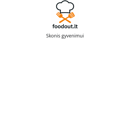
Skip
to
content
Skonis gyvenimui