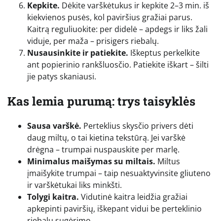
Kepkite.
Dėkite varškėtukus ir kepkite 2–3 min. iš
kiekvienos pusės, kol paviršius gražiai parus.
Kaitrą reguliuokite: per didelė – apdegs ir liks žali
viduje, per maža – prisigers riebalų.
Nusausinkite ir patiekite.
Iškeptus perkelkite
ant popierinio rankšluosčio. Patiekite iškart – šilti
jie patys skaniausi.
Kas lemia purumą: trys taisyklės
Sausa varškė.
Perteklius skysčio privers dėti
daug miltų, o tai kietina tekstūrą. Jei varškė
drėgna – trumpai nuspauskite per marlę.
Minimalus maišymas su miltais.
Miltus
įmaišykite trumpai – taip nesuaktyvinsite gliuteno
ir varškėtukai liks minkšti.
Tolygi kaitra.
Vidutinė kaitra leidžia gražiai
apkepinti paviršių, iškepant vidui be perteklinio
riebalų sugėrimo.