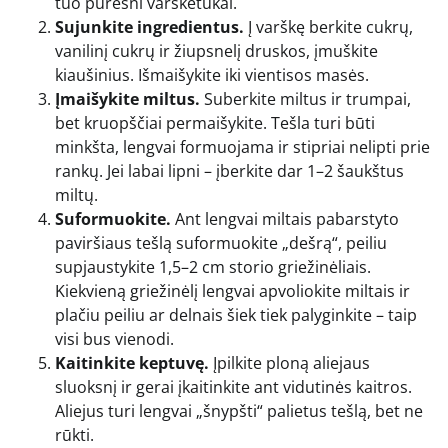
tuo puresni varškėtukai.
Sujunkite ingredientus.
Į varškę berkite cukrų,
vanilinį cukrų ir žiupsnelį druskos, įmuškite
kiaušinius. Išmaišykite iki vientisos masės.
Įmaišykite miltus.
Suberkite miltus ir trumpai,
bet kruopščiai permaišykite. Tešla turi būti
minkšta, lengvai formuojama ir stipriai nelipti prie
rankų. Jei labai lipni – įberkite dar 1–2 šaukštus
miltų.
Suformuokite.
Ant lengvai miltais pabarstyto
paviršiaus tešlą suformuokite „dešrą“, peiliu
supjaustykite 1,5–2 cm storio griežinėliais.
Kiekvieną griežinėlį lengvai apvoliokite miltais ir
plačiu peiliu ar delnais šiek tiek palyginkite – taip
visi bus vienodi.
Kaitinkite keptuvę.
Įpilkite ploną aliejaus
sluoksnį ir gerai įkaitinkite ant vidutinės kaitros.
Aliejus turi lengvai „šnypšti“ palietus tešlą, bet ne
rūkti.