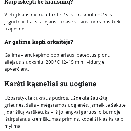
Kaip iškepti be kiaušinių?
Vietoj kiaušinių naudokite 2 v. š. krakmolo + 2 v. š.
jogurto ir 1 a. š. aliejaus – masė susiriš, nors bus kiek
trapesnė.
Ar galima kepti orkaitėje?
Galima – ant kepimo popieriaus, pateptus plonu
aliejaus sluoksniu, 200 °C 12–15 min., viduryje
apverčiant.
Karšti kąsneliai su uogiene
Užbarstykite cukraus pudros, uždėkite šaukštą
grietinės, šalia – mėgstamos uogienės. Įsmeikite šakutę
į dar šiltą varškėtuką – iš jo lengvai garuos, o burnoje
ištirpsiantis kremiškumas primins, kodėl ši klasika taip
mylima.