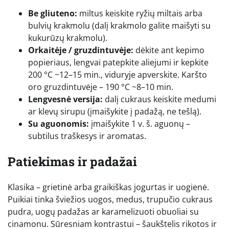
Be gliuteno:
miltus keiskite ryžių miltais arba
bulvių krakmolu (dalį krakmolo galite maišyti su
kukurūzų krakmolu).
Orkaitėje / gruzdintuvėje:
dėkite ant kepimo
popieriaus, lengvai patepkite aliejumi ir kepkite
200 °C ~12–15 min., viduryje apverskite. Karšto
oro gruzdintuvėje – 190 °C ~8–10 min.
Lengvesnė versija:
dalį cukraus keiskite medumi
ar klevų sirupu (įmaišykite į padažą, ne tešlą).
Su aguonomis:
įmaišykite 1 v. š. aguonų –
subtilus traškesys ir aromatas.
Patiekimas ir padažai
Klasika – grietinė arba graikiškas jogurtas ir uogienė.
Puikiai tinka šviežios uogos, medus, trupučio cukraus
pudra, uogų padažas ar karamelizuoti obuoliai su
cinamonu. Sūresniam kontrastui – šaukštelis rikotos ir