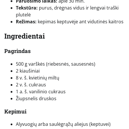
Paruošimo laikas:
apie 30 min.
Tekstūra:
purus, drėgnas vidus ir lengvai traški
plutelė
Režimas:
kepimas keptuvėje ant vidutinės kaitros
Ingredientai
Pagrindas
500 g varškės (riebesnės, sausesnės)
2 kiaušiniai
8 v. š. kvietinių miltų
2 v. š. cukraus
1 a. š. vanilinio cukraus
Žiupsnelis druskos
Kepimui
Alyvuogių arba saulėgrąžų aliejus (keptuvei)