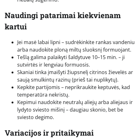
Naudingi patarimai kiekvienam
kartui
Jei masė labai lipni – sudrėkinkite rankas vandeniu
arba naudokite ploną miltų sluoksnį formuojant.
Tešlą galima palaikyti šaldytuve 10–15 min. – ji
sutvirtės ir lengviau formuosis.
Skaniai tinka įmaišyti žiupsnelį citrinos žievelės ar
saują smulkintų razinų (prieš tai nuplikytų).
Kepkite partijomis – neprikraukite keptuvės, kad
temperatūra nekristų.
Kepimui naudokite neutralų aliejų arba aliejaus ir
lydyto sviesto mišinį – daugiau skonio, bet be
sviesto degimo.
Variacijos ir pritaikymai