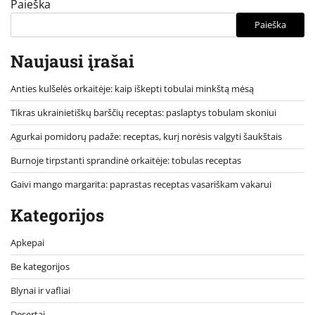
Paieška
Paieška
Naujausi įrašai
Anties kulšelės orkaitėje: kaip iškepti tobulai minkštą mėsą
Tikras ukrainietiškų barščių receptas: paslaptys tobulam skoniui
Agurkai pomidorų padaže: receptas, kurį norėsis valgyti šaukštais
Burnoje tirpstanti sprandinė orkaitėje: tobulas receptas
Gaivi mango margarita: paprastas receptas vasariškam vakarui
Kategorijos
Apkepai
Be kategorijos
Blynai ir vafliai
Desertai