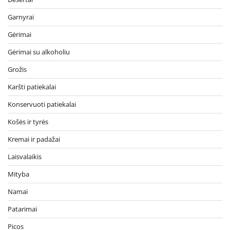
Garnyrai
Gėrimai
Gėrimai su alkoholiu
Grožis
Karšti patiekalai
Konservuoti patiekalai
Košės ir tyrės
Kremai ir padažai
Laisvalaikis
Mityba
Namai
Patarimai
Picos