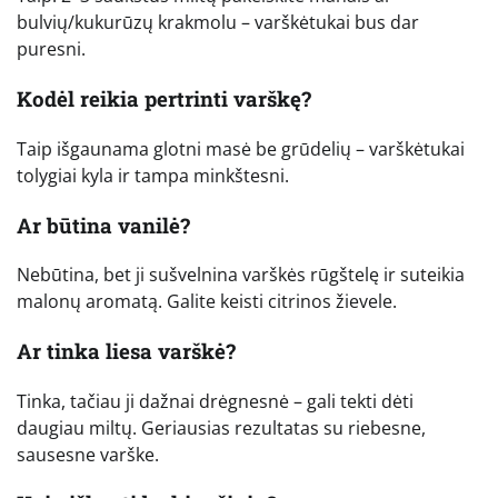
bulvių/kukurūzų krakmolu – varškėtukai bus dar
puresni.
Kodėl reikia pertrinti varškę?
Taip išgaunama glotni masė be grūdelių – varškėtukai
tolygiai kyla ir tampa minkštesni.
Ar būtina vanilė?
Nebūtina, bet ji sušvelnina varškės rūgštelę ir suteikia
malonų aromatą. Galite keisti citrinos žievele.
Ar tinka liesa varškė?
Tinka, tačiau ji dažnai drėgnesnė – gali tekti dėti
daugiau miltų. Geriausias rezultatas su riebesne,
sausesne varške.