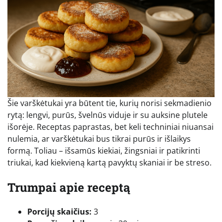
Šie varškėtukai yra būtent tie, kurių norisi sekmadienio
rytą: lengvi, purūs, švelnūs viduje ir su auksine plutele
išorėje. Receptas paprastas, bet keli techniniai niuansai
nulemia, ar varškėtukai bus tikrai purūs ir išlaikys
formą. Toliau – išsamūs kiekiai, žingsniai ir patikrinti
triukai, kad kiekvieną kartą pavyktų skaniai ir be streso.
Trumpai apie receptą
Porcijų skaičius:
3