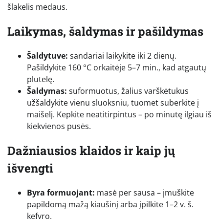
šlakelis medaus.
Laikymas, šaldymas ir pašildymas
Šaldytuve:
sandariai laikykite iki 2 dienų.
Pašildykite 160 °C orkaitėje 5–7 min., kad atgautų
plutelę.
Šaldymas:
suformuotus, žalius varškėtukus
užšaldykite vienu sluoksniu, tuomet suberkite į
maišelį. Kepkite neatitirpintus – po minutę ilgiau iš
kiekvienos pusės.
Dažniausios klaidos ir kaip jų
išvengti
Byra formuojant:
masė per sausa – įmuškite
papildomą mažą kiaušinį arba įpilkite 1–2 v. š.
kefyro.