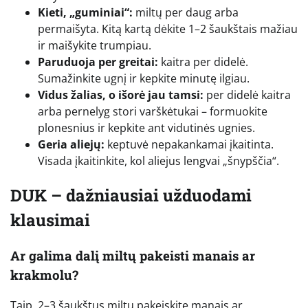
Kieti, „guminiai“:
miltų per daug arba
permaišyta. Kitą kartą dėkite 1–2 šaukštais mažiau
ir maišykite trumpiau.
Paruduoja per greitai:
kaitra per didelė.
Sumažinkite ugnį ir kepkite minutę ilgiau.
Vidus žalias, o išorė jau tamsi:
per didelė kaitra
arba pernelyg stori varškėtukai – formuokite
plonesnius ir kepkite ant vidutinės ugnies.
Geria aliejų:
keptuvė nepakankamai įkaitinta.
Visada įkaitinkite, kol aliejus lengvai „šnypščia“.
DUK – dažniausiai užduodami
klausimai
Ar galima dalį miltų pakeisti manais ar
krakmolu?
Taip. 2–3 šaukštus miltų pakeiskite manais ar