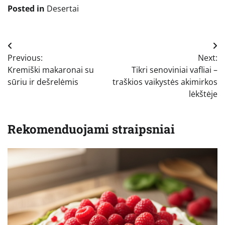
Posted in
Desertai
Navigacija
Previous:
Next:
tarp
Kremiški makaronai su
Tikri senoviniai vafliai –
įrašų
sūriu ir dešrelėmis
traškios vaikystės akimirkos
lėkštėje
Rekomenduojami straipsniai