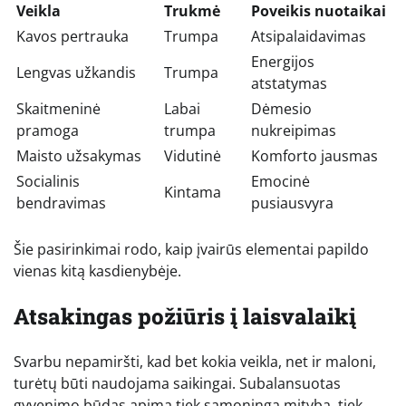
Veikla
Trukmė
Poveikis nuotaikai
Kavos pertrauka
Trumpa
Atsipalaidavimas
Energijos
Lengvas užkandis
Trumpa
atstatymas
Skaitmeninė
Labai
Dėmesio
pramoga
trumpa
nukreipimas
Maisto užsakymas
Vidutinė
Komforto jausmas
Socialinis
Emocinė
Kintama
bendravimas
pusiausvyra
Šie pasirinkimai rodo, kaip įvairūs elementai papildo
vienas kitą kasdienybėje.
Atsakingas požiūris į laisvalaikį
Svarbu nepamiršti, kad bet kokia veikla, net ir maloni,
turėtų būti naudojama saikingai. Subalansuotas
gyvenimo būdas apima tiek sąmoningą mitybą, tiek