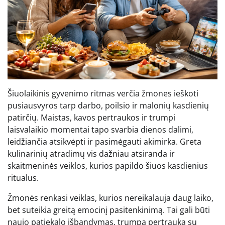
Šiuolaikinis gyvenimo ritmas verčia žmones ieškoti
pusiausvyros tarp darbo, poilsio ir malonių kasdienių
patirčių. Maistas, kavos pertraukos ir trumpi
laisvalaikio momentai tapo svarbia dienos dalimi,
leidžiančia atsikvėpti ir pasimėgauti akimirka. Greta
kulinarinių atradimų vis dažniau atsiranda ir
skaitmeninės veiklos, kurios papildo šiuos kasdienius
ritualus.
Žmonės renkasi veiklas, kurios nereikalauja daug laiko,
bet suteikia greitą emocinį pasitenkinimą. Tai gali būti
naujo patiekalo išbandymas, trumpa pertrauka su