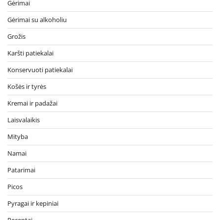
Gėrimai
Gėrimai su alkoholiu
Grožis
Karšti patiekalai
Konservuoti patiekalai
Košės ir tyrės
Kremai ir padažai
Laisvalaikis
Mityba
Namai
Patarimai
Picos
Pyragai ir kepiniai