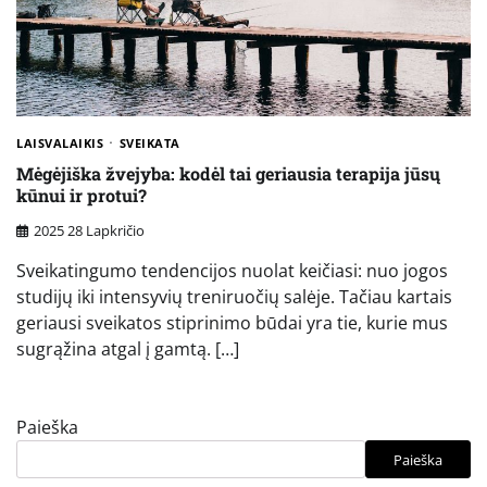
LAISVALAIKIS
SVEIKATA
Mėgėjiška žvejyba: kodėl tai geriausia terapija jūsų
kūnui ir protui?
2025 28 Lapkričio
Sveikatingumo tendencijos nuolat keičiasi: nuo jogos
studijų iki intensyvių treniruočių salėje. Tačiau kartais
geriausi sveikatos stiprinimo būdai yra tie, kurie mus
sugrąžina atgal į gamtą. […]
Paieška
Paieška