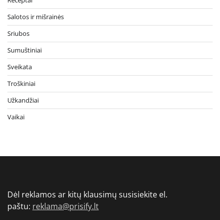
Receptai
Salotos ir mišrainės
Sriubos
Sumuštiniai
Sveikata
Troškiniai
Užkandžiai
Vaikai
Dėl reklamos ar kitų klausimų susisiekite el.
paštu:
reklama@prisify.lt