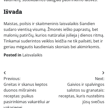
Išvada
Maistas, poilsis ir skaitmeninis laisvalaikis šiandien
sudaro vientisą visumą. Žmonės ieško paprastų, bet
malonių patirčių, kurios natūraliai įsilieja į dienos ritmą.
Tinkamai suderintos veiklos leidžia ne tik pailsėti, bet ir
geriau mėgautis kasdieniais skoniais bei akimirkomis.
Posted in
Laisvalaikis
Navigacija
Previous:
Next:
tarp
Greitas ir skanus keptos
Gaivios ir spalvingos
įrašų
duonos mišrainės
salotos su granatais:
receptas: puikus
receptas, kuris nustebins
pasirinkimas vakarėliui ar
jūsų svečius
vakarienei