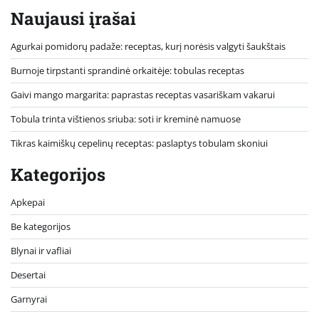
Naujausi įrašai
Agurkai pomidorų padaže: receptas, kurį norėsis valgyti šaukštais
Burnoje tirpstanti sprandinė orkaitėje: tobulas receptas
Gaivi mango margarita: paprastas receptas vasariškam vakarui
Tobula trinta vištienos sriuba: soti ir kreminė namuose
Tikras kaimiškų cepelinų receptas: paslaptys tobulam skoniui
Kategorijos
Apkepai
Be kategorijos
Blynai ir vafliai
Desertai
Garnyrai