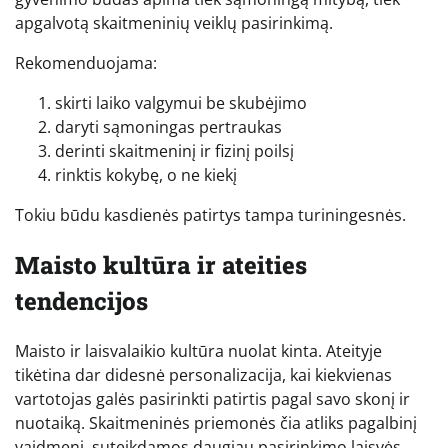
apgalvotą skaitmeninių veiklų pasirinkimą.
Rekomenduojama:
skirti laiko valgymui be skubėjimo
daryti sąmoningas pertraukas
derinti skaitmeninį ir fizinį poilsį
rinktis kokybę, o ne kiekį
Tokiu būdu kasdienės patirtys tampa turiningesnės.
Maisto kultūra ir ateities
tendencijos
Maisto ir laisvalaikio kultūra nuolat kinta. Ateityje
tikėtina dar didesnė personalizacija, kai kiekvienas
vartotojas galės pasirinkti patirtis pagal savo skonį ir
nuotaiką. Skaitmeninės priemonės čia atliks pagalbinį
vaidmenį, suteikdamos daugiau pasirinkimo laisvės.