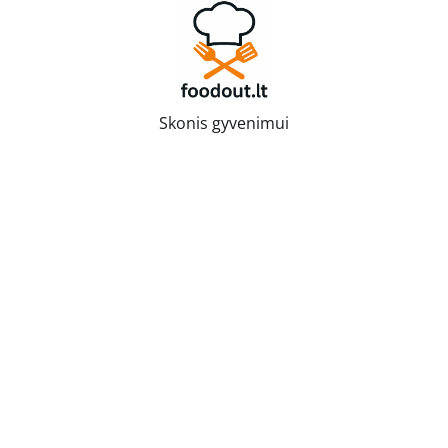
Skip
to
content
Skonis gyvenimui