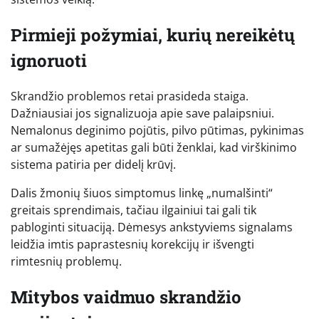
Pirmieji požymiai, kurių nereikėtų
ignoruoti
Skrandžio problemos retai prasideda staiga.
Dažniausiai jos signalizuoja apie save palaipsniui.
Nemalonus deginimo pojūtis, pilvo pūtimas, pykinimas
ar sumažėjęs apetitas gali būti ženklai, kad virškinimo
sistema patiria per didelį krūvį.
Dalis žmonių šiuos simptomus linkę „numalšinti“
greitais sprendimais, tačiau ilgainiui tai gali tik
pabloginti situaciją. Dėmesys ankstyviems signalams
leidžia imtis paprastesnių korekcijų ir išvengti
rimtesnių problemų.
Mitybos vaidmuo skrandžio