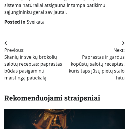
sistema natūraliai atsigauna ir tampa patikimu
sąjungininku gerai savijautai.
Posted in
Sveikata
Navigacija
Previous:
Next:
tarp
Skanių ir sveikų brokolių
Paprastas ir gardus
įrašų
salotų receptas: paprastas
kopūstų salotų receptas,
būdas pasigaminti
kuris taps jūsų pietų stalo
maistingą patiekalą
hitu
Rekomenduojami straipsniai