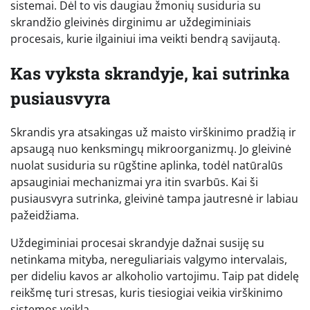
sistemai. Dėl to vis daugiau žmonių susiduria su
skrandžio gleivinės dirginimu ar uždegiminiais
procesais, kurie ilgainiui ima veikti bendrą savijautą.
Kas vyksta skrandyje, kai sutrinka
pusiausvyra
Skrandis yra atsakingas už maisto virškinimo pradžią ir
apsaugą nuo kenksmingų mikroorganizmų. Jo gleivinė
nuolat susiduria su rūgštine aplinka, todėl natūralūs
apsauginiai mechanizmai yra itin svarbūs. Kai ši
pusiausvyra sutrinka, gleivinė tampa jautresnė ir labiau
pažeidžiama.
Uždegiminiai procesai skrandyje dažnai susiję su
netinkama mityba, nereguliariais valgymo intervalais,
per dideliu kavos ar alkoholio vartojimu. Taip pat didelę
reikšmę turi stresas, kuris tiesiogiai veikia virškinimo
sistemos veiklą.