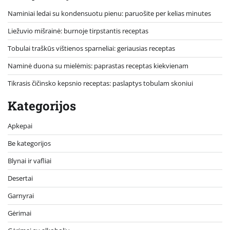
Naminiai ledai su kondensuotu pienu: paruošite per kelias minutes
Liežuvio mišrainė: burnoje tirpstantis receptas
Tobulai traškūs vištienos sparneliai: geriausias receptas
Naminė duona su mielėmis: paprastas receptas kiekvienam
Tikrasis čičinsko kepsnio receptas: paslaptys tobulam skoniui
Kategorijos
Apkepai
Be kategorijos
Blynai ir vafliai
Desertai
Garnyrai
Gėrimai