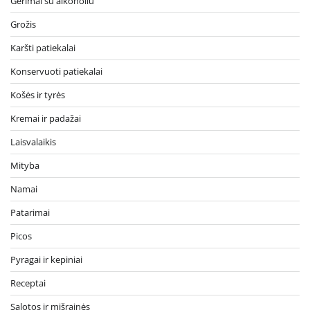
Gėrimai su alkoholiu
Grožis
Karšti patiekalai
Konservuoti patiekalai
Košės ir tyrės
Kremai ir padažai
Laisvalaikis
Mityba
Namai
Patarimai
Picos
Pyragai ir kepiniai
Receptai
Salotos ir mišrainės