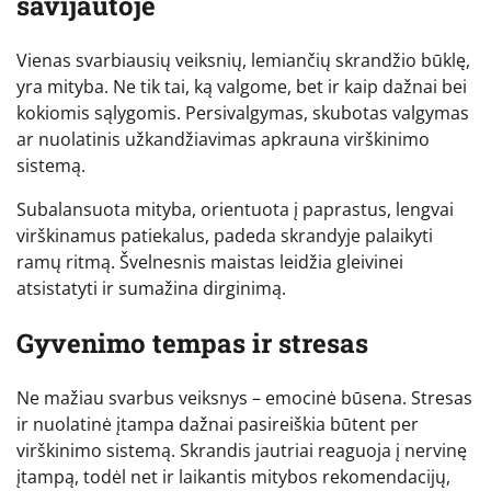
savijautoje
Vienas svarbiausių veiksnių, lemiančių skrandžio būklę,
yra mityba. Ne tik tai, ką valgome, bet ir kaip dažnai bei
kokiomis sąlygomis. Persivalgymas, skubotas valgymas
ar nuolatinis užkandžiavimas apkrauna virškinimo
sistemą.
Subalansuota mityba, orientuota į paprastus, lengvai
virškinamus patiekalus, padeda skrandyje palaikyti
ramų ritmą. Švelnesnis maistas leidžia gleivinei
atsistatyti ir sumažina dirginimą.
Gyvenimo tempas ir stresas
Ne mažiau svarbus veiksnys – emocinė būsena. Stresas
ir nuolatinė įtampa dažnai pasireiškia būtent per
virškinimo sistemą. Skrandis jautriai reaguoja į nervinę
įtampą, todėl net ir laikantis mitybos rekomendacijų,