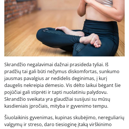
Skrandžio negalavimai dažnai prasideda tyliai. Iš
pradžių tai gali būti nežymus diskomfortas, sunkumo
jausmas pavalgius ar nedidelis deginimas, į kurį
daugelis nekreipia dėmesio. Vis dėlto laikui bėgant šie
pojūčiai gali stiprėti ir tapti nuolatiniu palydovu.
Skrandžio sveikata yra glaudžiai susijusi su mūsų
kasdieniais įpročiais, mityba ir gyvenimo tempu.
Šiuolaikinis gyvenimas, kupinas skubėjimo, nereguliarių
valgymų ir streso, daro tiesioginę įtaką virškinimo