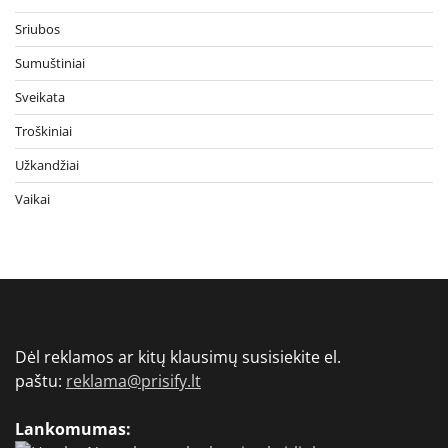
Sriubos
Sumuštiniai
Sveikata
Troškiniai
Užkandžiai
Vaikai
Dėl reklamos ar kitų klausimų susisiekite el.
paštu:
reklama@prisify.lt
Lankomumas: