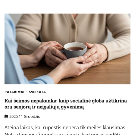
PATARIMAI
SVEIKATA
Kai šeimos nepakanka: kaip socialinė globa užtikrina
orų senjorų ir neįgaliųjų gyvenimą
2025 11 Gruodžio
Ateina laikas, kai rūpestis nebėra tik meilės klausimas.
Net artimiausi žmonės ima jausti, kad noras padėti