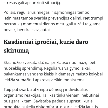
stresas gali apsunkinti situaciją.
Poilsis, reguliarus miegas ir sąmoningas tempo
lėtinimas tampa svarbia prevencijos dalimi. Net trumpi
pertraukų momentai dienos metu gali turėti teigiamą
poveikį bendrai savijautai.
Kasdieniai įpročiai, kurie daro
skirtumą
Skrandžio sveikata dažnai priklauso nuo mažų, bet
nuoseklių sprendimų. Reguliarūs valgymo laikai,
pakankamas vandens kiekis ir dėmesys maisto kokybei
leidžia sumažinti apkrovą virškinimo sistemai.
Taip pat svarbu atkreipti dėmesį į individualias
organizmo reakcijas. Tai, kas tinka vienam, nebūtinai
bus gerai kitam. Savistaba padeda suprasti, kurie
produktai sukelia diskomfortą, o kurie leidžia jaustis