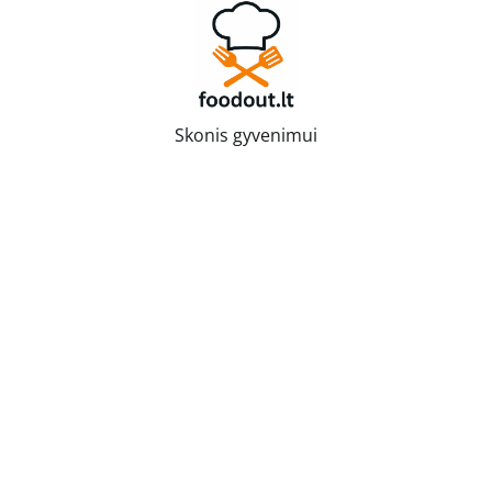
Skip
to
content
Skonis gyvenimui