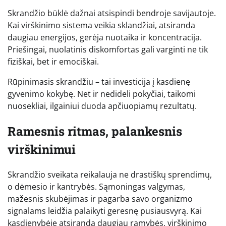
Skrandžio būklė dažnai atsispindi bendroje savijautoje.
Kai virškinimo sistema veikia sklandžiai, atsiranda
daugiau energijos, gerėja nuotaika ir koncentracija.
Priešingai, nuolatinis diskomfortas gali varginti ne tik
fiziškai, bet ir emociškai.
Rūpinimasis skrandžiu – tai investicija į kasdienę
gyvenimo kokybę. Net ir nedideli pokyčiai, taikomi
nuosekliai, ilgainiui duoda apčiuopiamų rezultatų.
Ramesnis ritmas, palankesnis
virškinimui
Skrandžio sveikata reikalauja ne drastiškų sprendimų,
o dėmesio ir kantrybės. Sąmoningas valgymas,
mažesnis skubėjimas ir pagarba savo organizmo
signalams leidžia palaikyti geresnę pusiausvyrą. Kai
kasdienybėje atsiranda daugiau ramybės, virškinimo